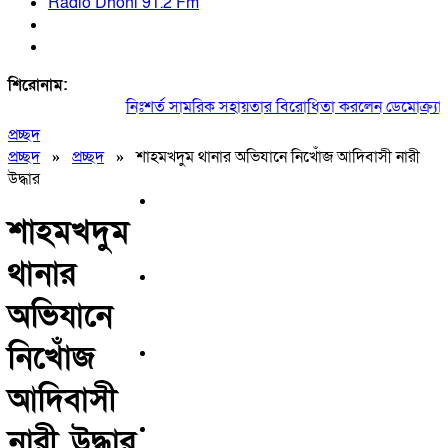
Radio Dhoni 91.2 Fm
শিরোনাম:
নিঃশর্ত সামরিক সহায়তার বিরোধিতা করলেন ডেমোক্র্যাট প্রা
প্রচ্ছদ
প্রচ্ছদ
»
প্রচ্ছদ
»
শাহমখদুম থানার অভিযানে নিখোঁজ আদিবাসী নারী
উদ্ধার
শাহমখদুম
থানার
অভিযানে
নিখোঁজ
আদিবাসী
নারী উদ্ধার