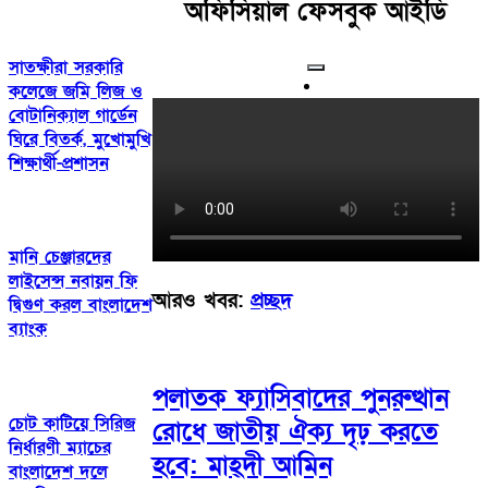
অফিসিয়াল ফেসবুক আইডি
সাতক্ষীরা সরকারি
কলেজে জমি লিজ ও
বোটানিক্যাল গার্ডেন
ঘিরে বিতর্ক, মুখোমুখি
শিক্ষার্থী-প্রশাসন
মানি চেঞ্জারদের
লাইসেন্স নবায়ন ফি
আরও খবর:
প্রচ্ছদ
দ্বিগুণ করল বাংলাদেশ
ব্যাংক
পলাতক ফ্যাসিবাদের পুনরুত্থান
চোট কাটিয়ে সিরিজ
রোধে জাতীয় ঐক্য দৃঢ় করতে
নির্ধারণী ম্যাচের
হবে: মাহ্দী আমিন
বাংলাদেশ দলে