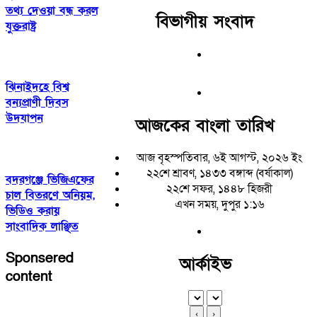
তথ্য দেওয়া বন্ধ করল
বিভাগীয় সংবাদ
যুক্তরাষ্ট্র
ঝিনাইদহে বিশ্ব
বন্যপ্রাণী দিবস
উদযাপন
আজকের বাংলা তারিখ
আজ বৃহস্পতিবার, ৬ই আগস্ট, ২০২৬ ইং
২২শে শ্রাবণ, ১৪৩৩ বঙ্গাব্দ (বর্ষাকাল)
বদরগঞ্জে ভিজিএফের
২২শে সফর, ১৪৪৮ হিজরী
চাল বিতরণে অনিয়ম,
এখন সময়, দুপুর ১:১৬
ভিডিও করায়
সাংবাদিক লাঞ্ছিত
Sponsered
আর্কাইভ
content
‹
›