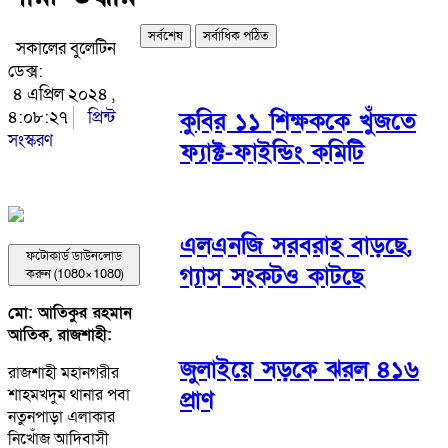
সর্বশেষ
সর্বাধিক পঠিত
সকালের বুলেটিন
ডেক্স:
৪ এপ্রিল ২০২৪ ,
৪:০৮:২৭
প্রিন্ট
কুবির ১১ শিক্ষককে খুঁজতে
সংস্করণ
ফ্যাক্ট-ফাইন্ডিং কমিটি
এলএনজি সরবরাহ বাড়ছে,
ফটোকার্ড ডাউনলোড
গ্যাস সংকটও কাটছে
করুন (1080×1080)
মো: আতিকুর রহমান
আতিক, রাজশাহী:
জুলাইয়ে সড়কে ঝরল ৪১৬
রাজশাহী মহানগরীর
শাহমখদুম থানার পবা
প্রাণ
নতুনপাড়া এলাকার
নিখোঁজ আদিবাসী