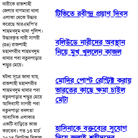
নারীকে রাজশাহী
জেলার বাগমারা থানা
টিভিতে রবীন্দ্র প্রয়াণ দিবস
এলাকা থেকে উদ্ধার
করেছে আরএমপি’র
শাহমখদুম থানা পুলিশ।
উদ্ধারকৃত নারী সাগরী
বলিউডে নারীদের অবস্থান
(৩৪) রাজশাহী
নিয়ে মুখ খুললেন কাজল
মহানগরীর শাহমখদুম
থানার পবা নতুনপাড়ার
শম্ভুর মেয়ে।
ঘটনা সূত্রে জানা যায়,
মোদির পোস্ট রেস্ট্রিক্ট করায়
রাজশাহী মহানগরীর
ভারতের কাছে ক্ষমা চাইল
শাহমখদুম থানার পবা
নতুনপাড়ার শম্ভুর মেয়ে
মেটা
আদিবাসী সাগরী পবা
নতুনপাড়া বনলতা
আবাসিক এলাকার
একটি বাড়িতে কাজ
হাসিনাকে বক্তব্যের সুযোগ
করতেন। গত ১৩ মার্চ
দিয়ে জুলাই শহীদদের
২০২৪ খ্রিস্টাব্দ বিকাল