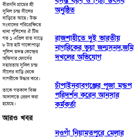
বসন্ত বরণ ও পিঠা উৎসব
বীরসনি গ্রামের শ্রী
অনুষ্ঠিত
সুনিল চন্দ্র সীলের
বাড়িতে আছে। উক্ত
সংবাদের পরিপ্রেক্ষিতে
থানা পুলিশের ঐ টিম
রাজশাহীতে দুই ভারতীয়
গত ১ এপ্রিল রাত সাড়ে
৮ টায় হাট গাঙ্গোপাড়া
নাগরিকের ভুয়া জন্মসনদ,জমি
পুলিশ তদন্ত কেন্দ্রের
দখলের অভিযোগ
অফিসার ফোর্সের
সহায়তায় সুনিল চন্দ্র
সীলের বাড়ি থেকে
সাগরীকে উদ্ধার করে।
চাঁপাইনবাবগঞ্জের পূজা মন্ডপ
তাকে গতকাল বিজ্ঞ
পরিদর্শন করেন আনসার
আদালতে প্রেরণ করা
কর্মকর্তা
হয়েছে।
আরও খবর
নওগাঁ নিয়ামতপুরে মেলার