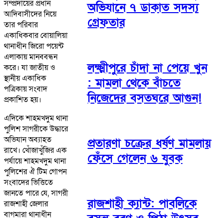
সম্প্রদায়ের প্রধান
অভিযানে ৭ ডাকাত সদস্য
আদিবাসীদের নিয়ে
গ্রেফতার
তার পরিবার
একাধিকবার বোয়ালিয়া
থানাধীন জিরো পয়েন্ট
এলাকায় মানববন্ধন
লক্ষ্মীপুরে চাঁদা না পেয়ে খুন
করে। যা জাতীয় ও
স্থানীয় একাধিক
: মামলা থেকে বাঁচতে
পত্রিকায় সংবাদ
নিজেদের বসতঘরে আগুন!
প্রকাশিত হয়।
এদিকে শাহমখদুম থানা
পুলিশ সাগরীকে উদ্ধারে
অভিযান অব্যাহত
প্রতারণা চক্রের ধর্ষণ মামলায়
রাখে। খোঁজাখুঁজির এক
ফেঁসে গেলেন ৬ যুবক
পর্যায়ে শাহমখদুম থানা
পুলিশের ঐ টিম গোপন
সংবাদের ভিত্তিতে
জানতে পারে যে, সাগরী
রাজশাহী ক্যান্ট: পাবলিকে
রাজশাহী জেলার
বাগমারা থানাধীন