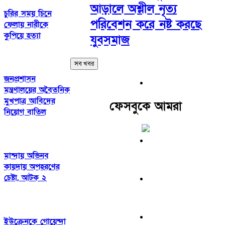
আড়ালে অশ্লীল নৃত্য
চুরির সময় চিনে
পরিবেশন করে নষ্ট করছে
ফেলায় নারীকে
কুপিয়ে হত্যা
যুবসমাজ
সব খবর
জনপ্রশাসন
মন্ত্রণালয়ের অবৈতনিক
মুখপাত্র আবিদের
ফেসবুকে আমরা
নিয়োগ বাতিল
মান্দায় অভিনব
কায়দায় অপহরণের
চেষ্টা, আটক ২
ইউক্রেনকে গোয়েন্দা