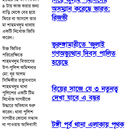
৪ টায় কাজ করার জন্য
অসম্মান করেছে ভারত:
বাড়ি থেকে বের হয়ে
রিজভী
ফিরে না আসলে তার
মা শাহমখদুম থানায়
একটি নিখোঁজ জিডি
করেন।
ভূরুঙ্গামারীতে ‘জুলাই
উক্ত জিডির
গণঅভ্যুত্থান দিবস পালিত
পরিপ্রেক্ষিতে
হয়েছে
শাহমখদুম বিভাগের
উপ-পুলিশ কমিশনার
মো: নূর আলম
সিদ্দিকীর তত্ত্বাবধানে
শাহমখদুম থানা
বিয়ের সাজে যে ৩ নতুনত্ব
পুলিশের একটি টিম
দেখা যাবে এ বছর
নিখোঁজ সাগরীকে
উদ্ধারে অভিযান শুরু
করেন। থানা পুলিশ
সাগরীর কোনো সন্ধান
টঙ্গী পূর্ব থানা এলাকায় পৃথক
না পাওয়ায় আদিবাসী