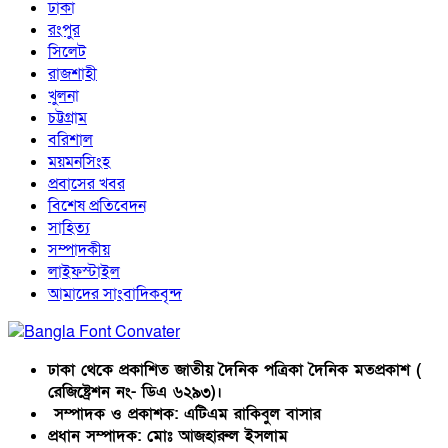
ঢাকা
রংপুর
সিলেট
রাজশাহী
খুলনা
চট্টগ্রাম
বরিশাল
ময়মনসিংহ
প্রবাসের খবর
বিশেষ প্রতিবেদন
সাহিত্য
সম্পাদকীয়
লাইফস্টাইল
আমাদের সাংবাদিকবৃন্দ
ঢাকা থেকে প্রকাশিত জাতীয় দৈনিক পত্রিকা দৈনিক মতপ্রকাশ (
রেজিষ্ট্রেশন নং- ডিএ ৬২৯৩)।
সম্পাদক ও প্রকাশক: এটিএম রাকিবুল বাসার
প্রধান সম্পাদক: মোঃ আজহারুল ইসলাম