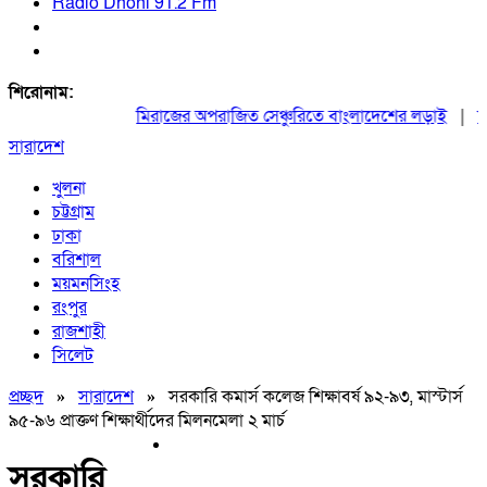
Radio Dhoni 91.2 Fm
শিরোনাম:
মিরাজের অপরাজিত সেঞ্চুরিতে বাংলাদেশের লড়াই
|
ঢাকা
সারাদেশ
খুলনা
চট্টগ্রাম
ঢাকা
বরিশাল
ময়মনসিংহ
রংপুর
রাজশাহী
সিলেট
প্রচ্ছদ
»
সারাদেশ
»
সরকারি কমার্স কলেজ শিক্ষাবর্ষ ৯২-৯৩, মাস্টার্স
৯৫-৯৬ প্রাক্তণ শিক্ষার্থীদের মিলনমেলা ২ মার্চ
সরকারি