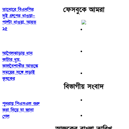
ফেসবুকে আমরা
তানোরে বিএনপির
দুই গ্রুপের ধাওয়া–
পাল্টা ধাওয়া, আহত
১৫
আগৈলঝাড়ায় ধান
কাটার ধুম,
কালবৈশাখীর আতঙ্কে
সময়ের সঙ্গে লড়াই
কৃষকের
বিভাগীয় সংবাদ
পুনরায় পিএসএল শুরু
করা নিয়ে যা জানা
গেল
আজকের বাংলা তারিখ