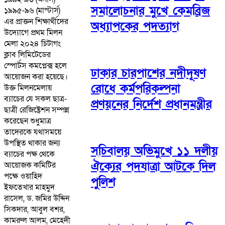
সমালোচনার মুখে কেমব্রিজ
১৯৯৫-৯৬ (মাস্টার্স)
এর প্রাক্তন শিক্ষার্থীদের
অধ্যাপকের পদত্যাগ
উদ্যোগে প্রথম মিলন
মেলা ২০২৪ চিটাগং
ক্লাব লিমিটেডের
স্পোর্টস কমপ্লেক্স হলে
ঢাকার চারপাশের নদীদূষণ
আয়োজন করা হয়েছে।
রোধে কর্মপরিকল্পনা
উক্ত মিলনমেলায়
ব্যাচের যে সকল ছাত্র-
প্রণয়নের নির্দেশ প্রধানমন্ত্রীর
ছাত্রী রেজিষ্ট্রেশন সম্পন্ন
করেছেন শুধুমাত্র
তাদেরকে যথাসময়ে
উপস্থিত থাকার জন্য
সচিবালয় অভিমুখে ১১ দলীয়
ব্যাচের পক্ষ থেকে
ঐক্যের পদযাত্রা আটকে দিল
আয়োজক কমিটির
পক্ষে ওয়াহিদ
পুলিশ
ইফতেখার মাহমুদ
রাসেল, ড. জমির উদ্দিন
সিকদার, আবুল বশর,
কামরুল আলম, মেহেদী