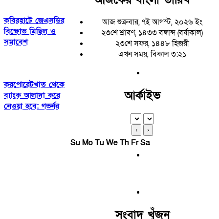
কবিরহাটে জেএসডির
আজ শুক্রবার, ৭ই আগস্ট, ২০২৬ ইং
বিক্ষোভ মিছিল ও
২৩শে শ্রাবণ, ১৪৩৩ বঙ্গাব্দ (বর্ষাকাল)
সমাবেশ
২৩শে সফর, ১৪৪৮ হিজরী
এখন সময়, বিকাল ৩:২১
করপোরেটখাত থেকে
আর্কাইভ
ব্যাংক আলাদা করে
নেওয়া হবে: গভর্নর
‹
›
Su
Mo
Tu
We
Th
Fr
Sa
সংবাদ খুঁজুন