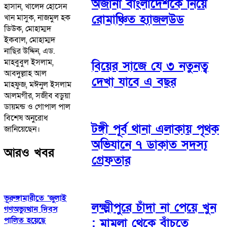
অজানা বাংলাদেশকে নিয়ে
হাসান, খালেদ হোসেন
রোমাঞ্চিত হ্যাজলউড
খান মাসুক, নাজমুল হক
ডিউক, মোহাম্মদ
ইকবাল, মোহাম্মদ
নাছির উদ্দিন, এড.
মাহবুবুল ইসলাম,
বিয়ের সাজে যে ৩ নতুনত্ব
আবদুল্লাহ আল
দেখা যাবে এ বছর
মাহফুজ, মঈনুল ইসলাম
আলমগীর, সজীব বড়ুয়া
ডায়মন্ড ও গোপাল পাল
বিশেষ অনুরোধ
টঙ্গী পূর্ব থানা এলাকায় পৃথক
জানিয়েছেন।
অভিযানে ৭ ডাকাত সদস্য
আরও খবর
গ্রেফতার
ভূরুঙ্গামারীতে ‘জুলাই
লক্ষ্মীপুরে চাঁদা না পেয়ে খুন
গণঅভ্যুত্থান দিবস
পালিত হয়েছে
: মামলা থেকে বাঁচতে