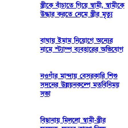
স্ত্রীকে বাঁচাতে গিয়ে স্বামী, স্বামীকে
উদ্ধার করতে নেমে স্ত্রীর মৃত্যু
বাঘায় ইমাম নিয়োগে অন্যের
নামে স্ট্যাম্প ব্যবহারের অভিযোগ
নওগাঁর মান্দায় বেসরকারি শিশু
সদনের উন্নয়নকল্পে মতবিনিময়
সভা
বিছানায় মিললো স্বামী-স্ত্রীর