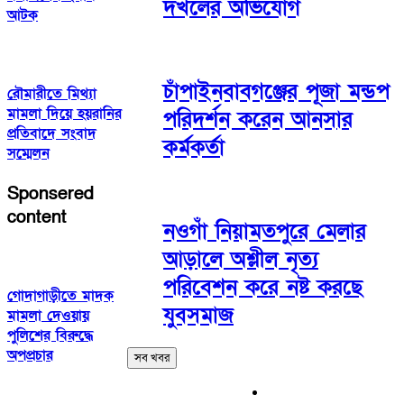
দখলের অভিযোগ
আটক
চাঁপাইনবাবগঞ্জের পূজা মন্ডপ
রৌমারীতে মিথ্যা
মামলা দিয়ে হয়রানির
পরিদর্শন করেন আনসার
প্রতিবাদে সংবাদ
কর্মকর্তা
সম্মেলন
Sponsered
content
নওগাঁ নিয়ামতপুরে মেলার
আড়ালে অশ্লীল নৃত্য
পরিবেশন করে নষ্ট করছে
গোদাগাড়ীতে মাদক
যুবসমাজ
মামলা দেওয়ায়
পুলিশের বিরুদ্ধে
অপপ্রচার
সব খবর