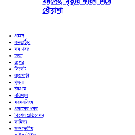
মরদেহ, মৃত্যুর কারণ নিয়ে
ধোঁয়াশা
প্রচ্ছদ
কনভার্টার
সব খবর
ঢাকা
রংপুর
সিলেট
রাজশাহী
খুলনা
চট্টগ্রাম
বরিশাল
ময়মনসিংহ
প্রবাসের খবর
বিশেষ প্রতিবেদন
সাহিত্য
সম্পাদকীয়