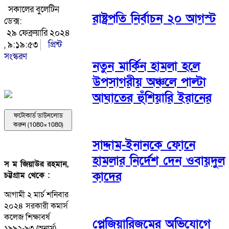
সকালের বুলেটিন
রাষ্ট্রপতি নির্বাচন ২০ আগস্ট
ডেক্স:
২৯ ফেব্রুয়ারি ২০২৪
, ৯:১৯:৫৩
প্রিন্ট
সংস্করণ
নতুন মার্কিন হামলা হলে
উপসাগরীয় অঞ্চলে পাল্টা
আঘাতের হুঁশিয়ারি ইরানের
ফটোকার্ড ডাউনলোড
করুন (1080×1080)
সাদ্দাম-ইনানকে ফোনে
হামলার নির্দেশ দেন ওবায়দুল
স ম জিয়াউর রহমান,
কাদের
চট্টগ্রাম থেকে :
আগামী ২ মার্চ শনিবার
২০২৪ সরকারী কমার্স
কলেজ শিক্ষাবর্ষ
প্লেজিয়ারিজমের অভিযোগে
১৯৯২-৯৩ (অনার্স)