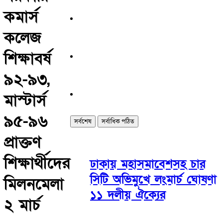
কমার্স
কলেজ
শিক্ষাবর্ষ
৯২-৯৩,
মাস্টার্স
৯৫-৯৬
সর্বশেষ
সর্বাধিক পঠিত
প্রাক্তণ
শিক্ষার্থীদের
ঢাকায় মহাসমাবেশসহ চার
সিটি অভিমুখে লংমার্চ ঘোষণা
মিলনমেলা
১১ দলীয় ঐক্যের
২ মার্চ