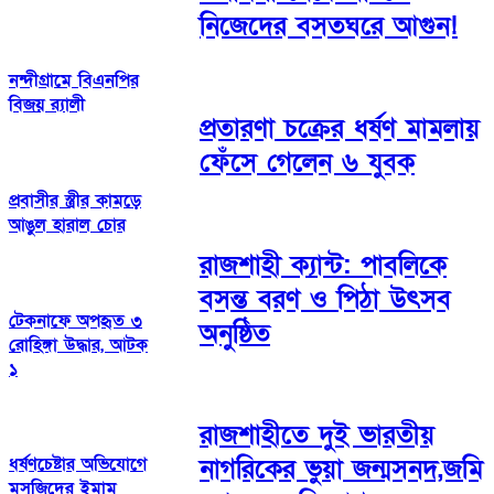
নিজেদের বসতঘরে আগুন!
নন্দীগ্রামে বিএনপির
বিজয় র‌্যালী
প্রতারণা চক্রের ধর্ষণ মামলায়
ফেঁসে গেলেন ৬ যুবক
প্রবাসীর স্ত্রীর কামড়ে
আঙুল হারাল চোর
রাজশাহী ক্যান্ট: পাবলিকে
বসন্ত বরণ ও পিঠা উৎসব
টেকনাফে অপহৃত ৩
অনুষ্ঠিত
রোহিঙ্গা উদ্ধার, আটক
১
রাজশাহীতে দুই ভারতীয়
ধর্ষণচেষ্টার অভিযোগে
নাগরিকের ভুয়া জন্মসনদ,জমি
মসজিদের ইমাম