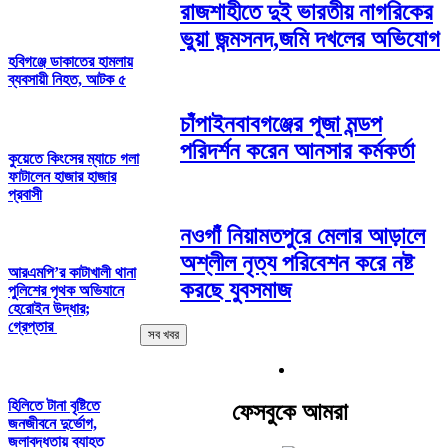
রাজশাহীতে দুই ভারতীয় নাগরিকের
ভুয়া জন্মসনদ,জমি দখলের অভিযোগ
হবিগঞ্জে ডাকাতের হামলায়
ব্যবসায়ী নিহত, আটক ৫
চাঁপাইনবাবগঞ্জের পূজা মন্ডপ
পরিদর্শন করেন আনসার কর্মকর্তা
কুয়েতে কিংসের ম্যাচে গলা
ফাটালেন হাজার হাজার
প্রবাসী
নওগাঁ নিয়ামতপুরে মেলার আড়ালে
অশ্লীল নৃত্য পরিবেশন করে নষ্ট
আরএমপি’র কাটাখালী থানা
করছে যুবসমাজ
পুলিশের পৃথক অভিযানে
হেরোইন উদ্ধার;
গ্রেপ্তার
সব খবর
হিলিতে টানা বৃষ্টিতে
ফেসবুকে আমরা
জনজীবনে দুর্ভোগ,
জলাবদ্ধতায় ব্যাহত