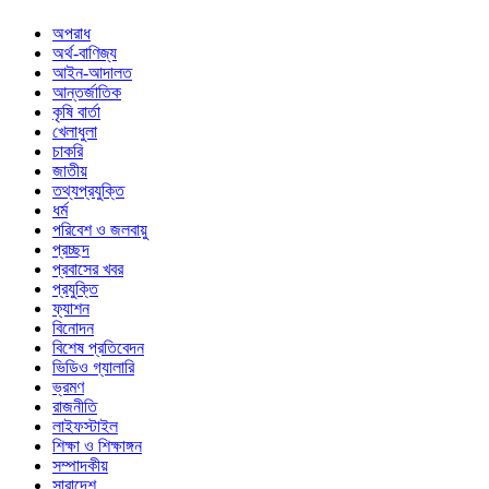
অপরাধ
অর্থ-বাণিজ্য
আইন-আদালত
আন্তর্জাতিক
কৃষি বার্তা
খেলাধুলা
চাকরি
জাতীয়
তথ্যপ্রযুক্তি
ধর্ম
পরিবেশ ও জলবায়ু
প্রচ্ছদ
প্রবাসের খবর
প্রযুক্তি
ফ্যাশন
বিনোদন
বিশেষ প্রতিবেদন
ভিডিও গ্যালারি
ভ্রমণ
রাজনীতি
লাইফস্টাইল
শিক্ষা ও শিক্ষাঙ্গন
সম্পাদকীয়
সারাদেশ