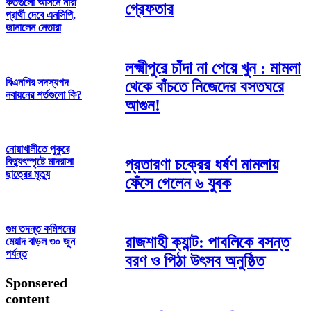
কতগুলো আসনে নারী
গ্রেফতার
প্রার্থী দেবে এনসিপি,
জানালেন নেতারা
লক্ষ্মীপুরে চাঁদা না পেয়ে খুন : মামলা
বিএনপির সদস্যপদ
থেকে বাঁচতে নিজেদের বসতঘরে
নবায়নের শর্তগুলো কি?
আগুন!
নোয়াখালীতে পুকুরে
প্রতারণা চক্রের ধর্ষণ মামলায়
বিদ্যুৎস্পৃষ্টে মাদরাসা
ছাত্রের মৃত্যু
ফেঁসে গেলেন ৬ যুবক
গুম তদন্ত কমিশনের
রাজশাহী ক্যান্ট: পাবলিকে বসন্ত
মেয়াদ বাড়ল ৩০ জুন
পর্যন্ত
বরণ ও পিঠা উৎসব অনুষ্ঠিত
Sponsered
content