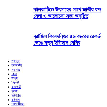
ঝালকাঠিতে উৎসাহের সাথে জাতীয় ফল
মেলা ও আলোচনা সভা অনুষ্ঠিত
ব্রাজিল কিংবদন্তির ৫৬ বছরের রেকর্ড
ভেঙে নতুন ইতিহাস মেসির
প্রচ্ছদ
কনভার্টার
সব খবর
ঢাকা
রংপুর
সিলেট
রাজশাহী
খুলনা
চট্টগ্রাম
বরিশাল
ময়মনসিংহ