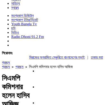
সাহিত্য
স্বাস্থ্য
মতপ্রকাশ ডিজিটাল
মতপ্রকাশ ইন্টারটেইন্মেন্ট
Youth Bangla Tv
ছবি
ভিডিও
Radio Dhoni 91.2 Fm
শিরোনাম:
মিরাজের অপরাজিত সেঞ্চুরিতে বাংলাদেশের লড়াই
|
ঢাকায় মহাসমাব
প্রচ্ছদ
প্রচ্ছদ
»
প্রচ্ছদ
»
সিএমপি কমিশনার হলেন হাসিব আজিজ
সিএমপি
কমিশনার
হলেন হাসিব
আজিজ