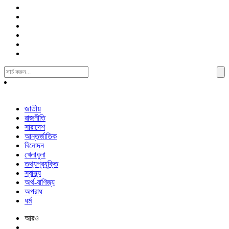
Search
For:
জাতীয়
রাজনীতি
সারাদেশ
আন্তর্জাতিক
বিনোদন
খেলাধুলা
তথ্যপ্রযুক্তি
স্বাস্থ্য
অর্থ-বাণিজ্য
অপরাধ
ধর্ম
আরও