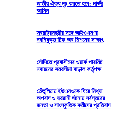
জাতীয় ঐক্য দৃঢ় করতে হবে: মাহ্দী
আমিন
স্বরাষ্ট্রমন্ত্রীর সঙ্গে আইওএম’র
নবনিযুক্ত চিফ অব মিশনের সাক্ষাৎ
সৌদিতে প্রবাসীদের ওয়ার্ক পারমিট
নবায়নের সময়সীমা বাড়াল কর্তৃপক্ষ
তেঁতুলিয়ায় ইউএনওকে ঘিরে মিথ্যা
অপবাদ ও হয়রানী ঘটনায় সর্বস্তরের
জনতা ও সাংস্কৃতিক কর্মীদের প্রতিবাদ