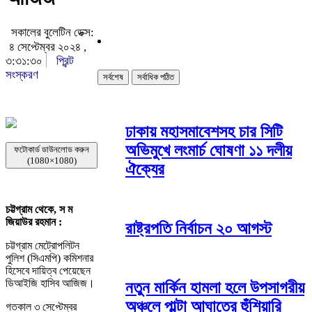
সকালের বুলেটিন ডেক্স:
৪ সেপ্টেম্বর ২০২৪ ,
৩:৩১:৩০
প্রিন্ট
সংস্করণ
সর্বশেষ
সর্বাধিক পঠিত
ঢাকায় মহাসমাবেশসহ চার সিটি
অভিমুখে লংমার্চ ঘোষণা ১১ দলীয়
ফটোকার্ড ডাউনলোড করুন
(1080×1080)
ঐক্যের
চট্টগ্রাম থেকে, স ম
জিয়াউর রহমান :
রাষ্ট্রপতি নির্বাচন ২০ আগস্ট
চট্টগ্রাম মেট্রোপলিটন
পুলিশ (সিএমপি) কমিশনার
হিসেবে দায়িত্ব পেয়েছেন
ডিআইজি হাসিব আজিজ।
নতুন মার্কিন হামলা হলে উপসাগরীয়
অঞ্চলে পাল্টা আঘাতের হুঁশিয়ারি
গতকাল ৩ সেপ্টেম্বর