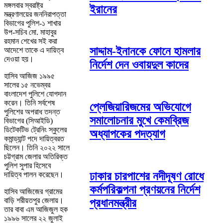
মঙ্গলবার স্বরাষ্ট্র
ইরানের
মন্ত্রণালয়ের জননিরাপত্তা
বিভাগের পুলিশ-১ শাখার
উপ-সচিব মো. মাহাবুর
রহমান শেখের সই করা
সাদ্দাম-ইনানকে ফোনে হামলার
আদেশে তাকে এ দায়িত্ব
দেওয়া হয়।
নির্দেশ দেন ওবায়দুল কাদের
হাসিব আজিজ ১৯৯৫
সালের ১৫ নভেম্বর
বাংলাদেশ পুলিশে যোগদান
করেন। তিনি সর্বশেষ
প্লেজিয়ারিজমের অভিযোগে
পুলিশের অপরাধ তদন্ত
সমালোচনার মুখে কেমব্রিজ
বিভাগের (সিআইডি)
ডিটেকটিভ ট্রেনিং স্কুলের
অধ্যাপকের পদত্যাগ
কমান্ড্যান্ট পদে দায়িত্বরত
ছিলেন। তিনি ২০২২ সালে
চট্টগ্রাম জেলার অতিরিক্ত
পুলিশ সুপার হিসেবে
ঢাকার চারপাশের নদীদূষণ রোধে
দায়িত্ব পালন করেছেন।
কর্মপরিকল্পনা প্রণয়নের নির্দেশ
হাসিব আজিজের গ্রামের
বাড়ি শরীয়তপুর জেলায়।
প্রধানমন্ত্রীর
তার বাবা এম আজিজুল হক
১৯৯৬ সালের ২২ জুলাই