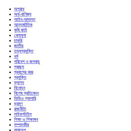
অপরাধ
অর্থ-বাণিজ্য
আইন-আদালত
আন্তর্জাতিক
কৃষি বার্তা
খেলাধুলা
চাকরি
জাতীয়
তথ্যপ্রযুক্তি
ধর্ম
পরিবেশ ও জলবায়ু
প্রচ্ছদ
প্রবাসের খবর
প্রযুক্তি
ফ্যাশন
বিনোদন
বিশেষ প্রতিবেদন
ভিডিও গ্যালারি
ভ্রমণ
রাজনীতি
লাইফস্টাইল
শিক্ষা ও শিক্ষাঙ্গন
সম্পাদকীয়
সারাদেশ