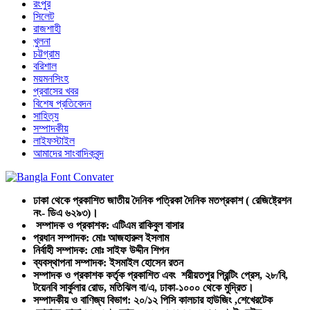
রংপুর
সিলেট
রাজশাহী
খুলনা
চট্টগ্রাম
বরিশাল
ময়মনসিংহ
প্রবাসের খবর
বিশেষ প্রতিবেদন
সাহিত্য
সম্পাদকীয়
লাইফস্টাইল
আমাদের সাংবাদিকবৃন্দ
ঢাকা থেকে প্রকাশিত জাতীয় দৈনিক পত্রিকা দৈনিক মতপ্রকাশ ( রেজিষ্ট্রেশন
নং- ডিএ ৬২৯৩)।
সম্পাদক ও প্রকাশক: এটিএম রাকিবুল বাসার
প্রধান সম্পাদক: মোঃ আজহারুল ইসলাম
নির্বাহী সম্পাদক: মোঃ সাইফ উদ্দীন শিপন
ব্যবস্থাপনা সম্পাদক: ইসমাইল হোসেন রতন
সম্পাদক ও প্রকাশক কর্তৃক প্রকাশিত এবং শরীয়তপুর প্রিন্টিং প্রেস, ২৮/বি,
টয়েনবি সার্কুলার রোড, মতিঝিল বা/এ, ঢাকা-১০০০ থেকে মুদ্রিত।
সম্পাদকীয় ও বাণিজ্য বিভাগ: ২০/১২ পিসি কালচার হাউজিং ,শেখেরটেক