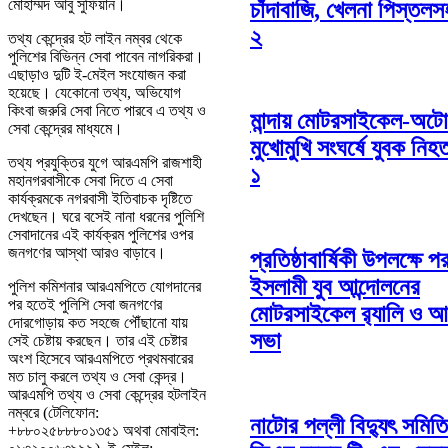
মোহাম্মদ আবু সুফিয়ান।
চাঁদাবাজি, খেলনা পিস্ত
২
তথ্য কেন্দ্রের হট লাইন নম্বর থেকে
পুলিশের বিভিন্ন সেবা পাবেন নাগরিকরা।
এছাড়াও দুটি ই-মেইল সংযোজন করা
হয়েছে। যেকোনো তথ্য, অভিযোগ
কিংবা জরুরি সেবা নিতে পারবে এ তথ্য ও
মান্দায় মোটরসাইকেল-অট
সেবা কেন্দ্রের মাধ্যমে।
মুখোমুখি সংঘর্ষে যুবক ন
তথ্য প্রযুক্তির যুগে আরএমপি রাজশাহী
১
মহানগরবাসীকে সেবা দিতে এ সেবা
কার্যক্রমকে নগরবাসী ইতিবাচক দৃষ্টিতে
দেখছেন। ঘরে বসেই নানা ধরনের পুলিশি
সেবাদানের এই কার্যক্রম পুলিশের ওপর
জনগণের আস্থা আরও বাড়াবে।
প্রতিষ্ঠাবার্ষিকী উপলক্ষে প
ইসলামী যুব আন্দোলনের
পুলিশ কমিশনার আরএমপিতে যোগদানের
পর হতেই পুলিশি সেবা জনগণের
মোটরসাইকেল র‌্যালি ও 
দোরগোড়ায় কত সহজে পৌঁছানো যায়
সভা
সেই চেষ্টায় করছেন। তার এই চেষ্টার
অংশ হিসেবে আরএমপিতে প্রথমবারের
মত চালু করলে তথ্য ও সেবা কেন্দ্র।
আরএমপি তথ্য ও সেবা কেন্দ্রের হটলাইন
নম্বরে (টেলিফোন:
নাটোর পল্লী বিদ্যুৎ সমি
+৮৮০২৫৮৮৮০১৩৫১ অথবা মোবাইল: