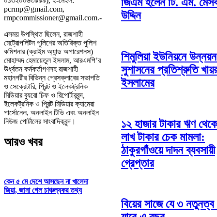
জিএম হলেন টি. এম. মেস
০১৩২০০৬৩৯৯৯), ই-মেইল:
pcrmp@gmail.com,
উদ্দিন
rmpcommissioner@gmail.com.-
এসময় উপস্থিত ছিলেন, রাজশাহী
মেট্রোপলিটন পুলিশের অতিরিক্ত পুলিশ
কমিশনার (ক্রাইম অ্যান্ড অপারেশনস)
শিমুলিয়া ইউনিয়নে উন্নয়
মোহাম্মদ হেমায়েতুল ইসলাম, আরএমপি’র
সুশাসনের প্রতিশ্রুতি খায়
ঊর্ধ্বতন কর্মকর্তাগণসহ রাজশাহী
মহানগরীর বিভিন্ন প্রেসক্লাবের সভাপতি
ইসলামের
ও সেক্রেটারি, প্রিন্ট ও ইলেকট্রনিক
মিডিয়ার ব্যুরো চিফ ও রিপোর্টারবৃন্দ,
ইলেকট্রনিক ও প্রিন্ট মিডিয়ার ক্যামেরা
পার্সোনেল, অনলাইন টিভি এবং অনলাইন
নিউজ পোর্টালের সাংবাদিকবৃন্দ।
১২ হাজার টাকার ঋণ থেক
লাখ টাকার চেক মামলা:
আরও খবর
ঠাকুরগাঁওয়ে দাদন ব্যবসায়ী
গ্রেপ্তার
কেন ৫ মে দেশে আসছেন না খালেদা
জিয়া, জানা গেল চাঞ্চল্যকর তথ্য
বিয়ের সাজে যে ৩ নতুনত্ব 