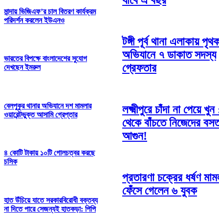
যাবে এ বছর
মান্দায় ভিজিএফ’র চাল বিতরণ কার্যক্রম
পরিদর্শন করলেন ইউএনও
টঙ্গী পূর্ব থানা এলাকায় পৃথ
অভিযানে ৭ ডাকাত সদস্য
ভারতের বিপক্ষে বাংলাদেশের সুযোগ
গ্রেফতার
দেখছেন ইমরুল
বেলপুকুর থানার অভিযানে দশ মামলার
লক্ষ্মীপুরে চাঁদা না পেয়ে খু
ওয়ারেন্টভুক্ত আসামি গ্রেপ্তার
থেকে বাঁচতে নিজেদের বস
আগুন!
৪ কোটি টাকায় ১০টি গোলচত্বর করছে
চসিক
প্রতারণা চক্রের ধর্ষণ মাম
ফেঁসে গেলেন ৬ যুবক
হাত উঁচিয়ে যাতে সরকারবিরোধী বক্তব্য
না দিতে পারে সেজন্যই হাতকড়া: পিপি