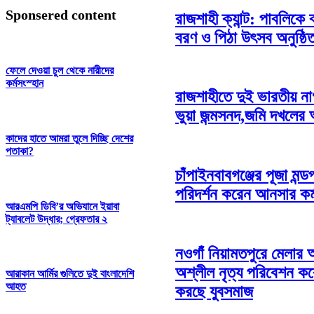
Sponsered content
রাজশাহী ক্যান্ট: পাবলিকে 
বরণ ও পিঠা উৎসব অনুষ্ঠি
ফেলে দেওয়া চুল থেকে নারীদের
কর্মসংস্হান
রাজশাহীতে দুই ভারতীয় ন
ভুয়া জন্মসনদ,জমি দখলের
কাদের হাতে আমরা তুলে দিচ্ছি দেশের
পতাকা?
চাঁপাইনবাবগঞ্জের পূজা মন্ড
পরিদর্শন করেন আনসার কর্ম
আরএমপি ডিবি’র অভিযানে ইয়াবা
ট্যাবলেট উদ্ধার; গ্রেফতার ২
নওগাঁ নিয়ামতপুরে মেলার
অশ্লীল নৃত্য পরিবেশন করে
আরাকান আর্মির গুলিতে দুই বাংলাদেশি
আহত
করছে যুবসমাজ