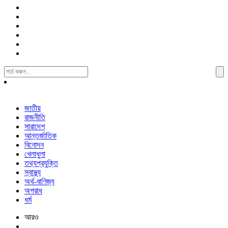
Search
For:
জাতীয়
রাজনীতি
সারাদেশ
আন্তর্জাতিক
বিনোদন
খেলাধুলা
তথ্যপ্রযুক্তি
স্বাস্থ্য
অর্থ-বাণিজ্য
অপরাধ
ধর্ম
আরও