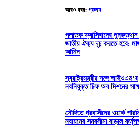
আরও খবর:
প্রচ্ছদ
পলাতক ফ্যাসিবাদের পুনরুত্থান
জাতীয় ঐক্য দৃঢ় করতে হবে: মাহ্
আমিন
স্বরাষ্ট্রমন্ত্রীর সঙ্গে আইওএম’র
নবনিযুক্ত চিফ অব মিশনের সাক্
সৌদিতে প্রবাসীদের ওয়ার্ক পারম
নবায়নের সময়সীমা বাড়াল কর্তৃপক