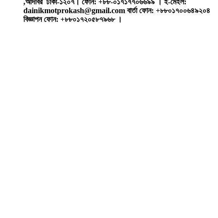
,আদাবর ঢাকা-১২০৭। ফোন: +৮৮-০১৭১৭৭০৬৬৯৯ । ই-মেইল:
dainikmotprokash@gmail.com বার্তা ফোন: +৮৮০১৭০০৬৪৯২০৪
বিজ্ঞাপন ফোন: +৮৮০১৭২০৫৮৭৯৬৮ ।