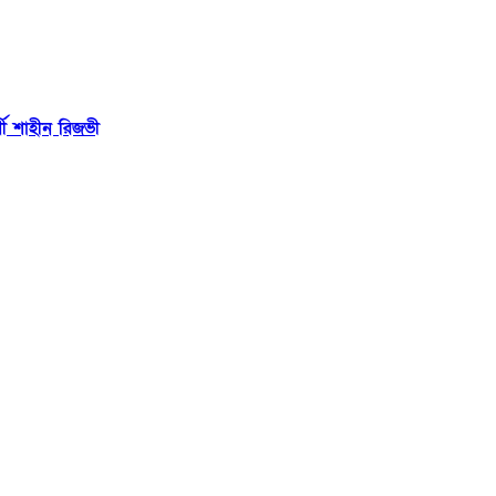
থী শাহীন রিজভী