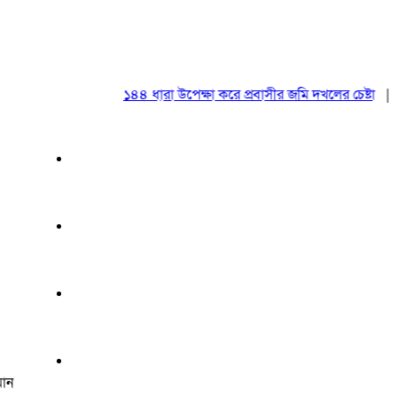
১৪৪ ধারা উপেক্ষা করে প্রবাসীর জমি দখলের চেষ্টা
|
২০ আ
মান