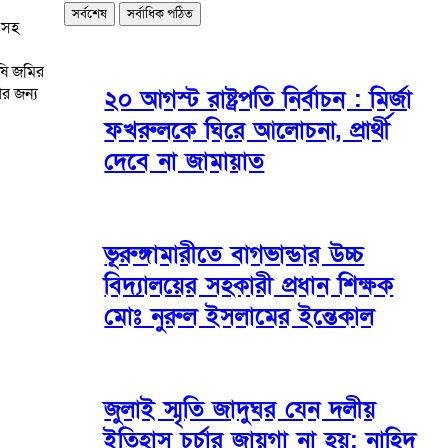
সর্বশেষ
সর্বাধিক পঠিত
 সহ
ষি জমির
ের জন্য
২০ আগস্ট রাষ্ট্রপতি নির্বাচন : মির্জা
ফখরুলকে ঘিরে আলোচনা, প্রার্থী
দেবে না জামায়াত
ভূরুঙ্গামারীতে বাগভান্ডার উচ্চ
বিদ্যালয়ের সহকারী প্রধান শিক্ষক
মোঃ নুরুল ইসলামের ইন্তেকাল
জুলাই স্মৃতি জাদুঘর যেন দলীয়
ইতিহাস চর্চার জায়গা না হয়: নাহিদ