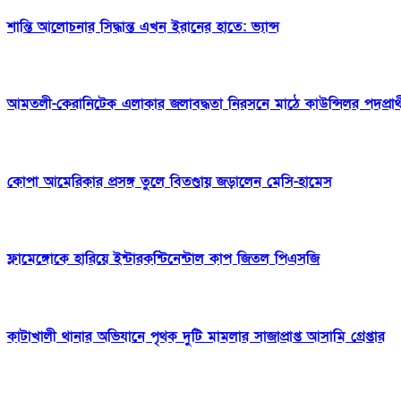
শান্তি আলোচনার সিদ্ধান্ত এখন ইরানের হাতে: ভ্যান্স
আমতলী-কেরানিটেক এলাকার জলাবদ্ধতা নিরসনে মাঠে কাউন্সিলর পদপ্রার্
কোপা আমেরিকার প্রসঙ্গ তুলে বিতণ্ডায় জড়ালেন মেসি-হামেস
ফ্লামেঙ্গোকে হারিয়ে ইন্টারকন্টিনেন্টাল কাপ জিতল পিএসজি
কাটাখালী থানার অভিযানে পৃথক দুটি মামলার সাজাপ্রাপ্ত আসামি গ্রেপ্তার