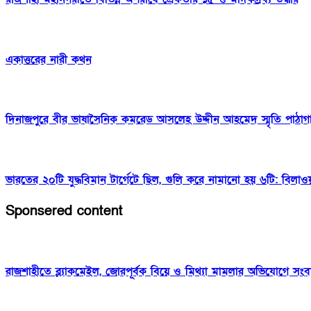
একাত্তরের নারী কথন
দিনাজপুরে বীর ভাষাসৈনিক কমরেড আসলেহ উদ্দীন আহমেদ স্মৃতি পাঠাগ
ভারতের ২০টি যুদ্ধবিমান টার্গেটে ছিল, গুলি করে নামানো হয় ৬টি: বিলাও
Sponsered content
রাজশাহীতে ব্ল্যাকমেইল, জোরপূর্বক বিয়ে ও মিথ্যা মামলার অভিযোগে সংব