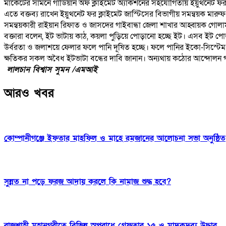
মার্কেটের সামনে গার্ডিয়ান অফ ক্লাইমেট অ্যাকশনের সহযোগিতায় ইয়ুথনেট ফর ক
এতে বক্তব্য রাখেন ইয়ুথনেট ফর ক্লাইমেট জাস্টিসের বিভাগীয় সমন্বয়ক মারু
সমন্বয়কারী রাইয়ান রিফাত ও জাসদের গাইবান্ধা জেলা শাখার আহ্বায়ক গোলা
বক্তারা বলেন, ইট ভাটায় কাঠ, কয়লা পুড়িয়ে পোড়ানো হচ্ছে ইট। এসব ইট পো
উর্বরতা ও জলাশয়ে ফেলার ফলে পানি দূষিত হচ্ছে। ফলে পানির ইকো-সিস্টেম নষ্
ক্ষতিকর সকল অবৈধ ইটভাটা বন্ধের দাবি জানান। অন্যথায় কঠোর আন্দোলন
লালচান বিশ্বাস সুমন /এমআই
আরও খবর
কোম্পানীগঞ্জে ইফতার মাহফিল ও মাহে রমজানের আলোচনা সভা অনুষ্ঠিত
সুন্নত না পড়ে ফরজ আদায় করলে কি নামাজ শুদ্ধ হবে?
রাজশাহী মহানগরীতে বিভিন্ন অপরাধে গ্রেফতার ১৫ ও মাদকদ্রব্য উদ্ধার