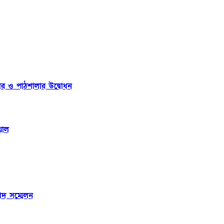
ার ও পাঠশালার উদ্বোধন
য়াল
াদ সম্মেলন