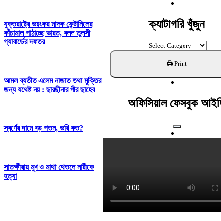
For:
ক্যাটাগরি খুঁজুন
যুক্তরাষ্ট্রে ভয়ংকর মাদক ফেন্টানিলের
কাঁচামাল পাঠাচ্ছে ভারত, বলল তুলসী
গ্যাবার্ডের দফতর
ক্যাটাগরি
খুঁজুন
আমল ব্যতীত এলেম নাজাত তথা মুক্তির
জন্য যথেষ্ট নয় : ছারছীনার পীর ছাহেব
অফিসিয়াল ফেসবুক আইড
স্বর্ণের দামে বড় পতন, ভরি কত?
সাতক্ষীরায় মুখ ও মাথা থেতলে নারীকে
হত্যা