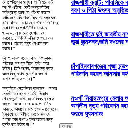
রাজশাহী ক্যান্ট: পাবলিকে 
দেন: “বিশ্বের মানুষ। আমি মনে করি
আপনি এটিকে একটি আন্তর্জাতিক,
বরণ ও পিঠা উৎসব অনুষ্ঠি
অবিশ্বাস্য জায়গায় পরিণত করবেন।
আমি মনে করি গাজা স্ট্রিপের সম্ভাবনা
অবিশ্বাস্য। আমি মনে করি সমগ্র বিশ্ব,
সারা বিশ্বের প্রতিনিধিরা সেখানে
থাকবেন, এবং তারা সেখানে বাস
রাজশাহীতে দুই ভারতীয় ন
করবেন….ফিলিস্তিনিরা সেখানে বাস
ভুয়া জন্মসনদ,জমি দখলের
করবে। অনেক মানুষ সেখানে বাস
করবে।”
ট্রাম্প আরও বলেন, গাজা উপত্যকা
“রিভেরা অব দ্য মিডল ইস্ট” হয়ে
চাঁপাইনবাবগঞ্জের পূজা মন্ড
উঠবে। তিনি বলেন, “আমাদের কাছে
পরিদর্শন করেন আনসার কর্ম
এমন কিছু করার সুযোগ রয়েছে যা
অসাধারণ হতে পারে।”
অন্যদিকে নেতানিয়াহু বলেছেন: “আমরা
যেমনটা আলোচনা করেছি, মিস্টার
নওগাঁ নিয়ামতপুরে মেলার
প্রেসিডেন্ট, আমাদের ভবিষ্যৎ সুরক্ষিত
করতে এবং আমাদের অঞ্চলে শান্তি
অশ্লীল নৃত্য পরিবেশন করে
আনতে, আমাদের কাজ শেষ করতে হবে।
করছে যুবসমাজ
ইসরায়েলকে নিশ্চিত করতে হবে যে-
“গাজা আর কখনও ইসরায়েলের জন্য
হুমকি হয়ে উঠবে না।”
সব খবর