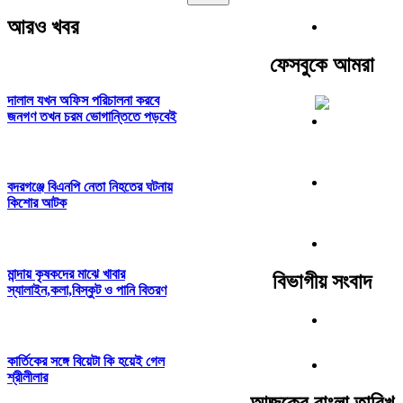
আরও খবর
ফেসবুকে আমরা
দালাল যখন অফিস পরিচালনা করবে
জনগণ তখন চরম ভোগান্তিতে পড়বেই
বদরগঞ্জে বিএনপি নেতা নিহতের ঘটনায়
কিশোর আটক
মান্দায় কৃষকদের মাঝে খাবার
বিভাগীয় সংবাদ
স্যালাইন,কলা,বিস্কুট ও পানি বিতরণ
কার্তিকের সঙ্গে বিয়েটা কি হয়েই গেল
শ্রীলীলার
আজকের বাংলা তারিখ