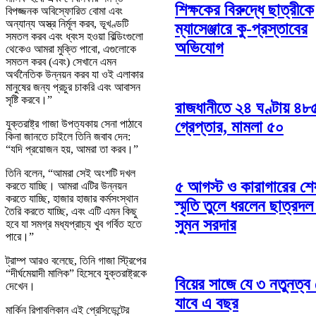
শিক্ষকের বিরুদ্ধে ছাত্রীকে
বিপজ্জনক অবিস্ফোরিত বোমা এবং
অন্যান্য অস্ত্র নির্মূল করব, ভূখণ্ডটি
ম্যাসেঞ্জারে কু-প্রস্তাবের
সমতল করব এবং ধ্বংস হওয়া বিল্ডিংগুলো
অভিযোগ
থেকেও আমরা মুক্তি পাবো, এগুলোকে
সমতল করব (এবং) সেখানে এমন
অর্থনৈতিক উন্নয়ন করব যা ওই এলাকার
মানুষের জন্য প্রচুর চাকরি এবং আবাসন
সৃষ্টি করবে।”
রাজধানীতে ২৪ ঘণ্টায় ৪৮
গ্রেপ্তার, মামলা ৫০
যুক্তরাষ্ট্র গাজা উপত্যকায় সেনা পাঠাবে
কিনা জানতে চাইলে তিনি জবাব দেন:
“যদি প্রয়োজন হয়, আমরা তা করব।”
তিনি বলেন, “আমরা সেই অংশটি দখল
৫ আগস্ট ও কারাগারের শে
করতে যাচ্ছি। আমরা এটির উন্নয়ন
করতে যাচ্ছি, হাজার হাজার কর্মসংস্থান
স্মৃতি তুলে ধরলেন ছাত্রদল
তৈরি করতে যাচ্ছি, এবং এটি এমন কিছু
সুমন সরদার
হবে যা সমগ্র মধ্যপ্রাচ্য খুব গর্বিত হতে
পারে।”
ট্রাম্প আরও বলেছে, তিনি গাজা স্ট্রিপের
“দীর্ঘমেয়াদী মালিক” হিসেবে যুক্তরাষ্ট্রকে
বিয়ের সাজে যে ৩ নতুনত্ব 
দেখেন।
যাবে এ বছর
মার্কিন রিপাবলিকান এই প্রেসিডেন্টের