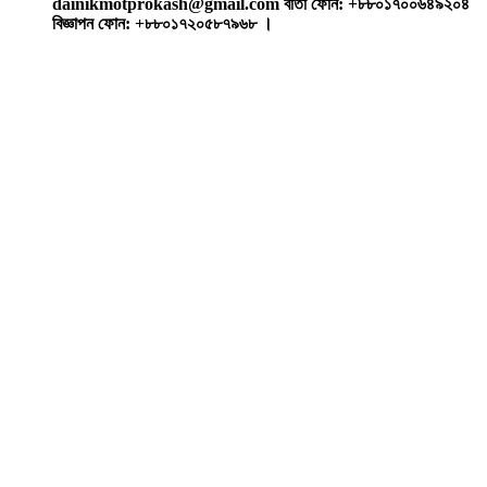
dainikmotprokash@gmail.com বার্তা ফোন: +৮৮০১৭০০৬৪৯২০৪
বিজ্ঞাপন ফোন: +৮৮০১৭২০৫৮৭৯৬৮ ।