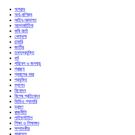
অপরাধ
অর্থ-বাণিজ্য
আইন-আদালত
আন্তর্জাতিক
কৃষি বার্তা
খেলাধুলা
চাকরি
জাতীয়
তথ্যপ্রযুক্তি
ধর্ম
পরিবেশ ও জলবায়ু
প্রচ্ছদ
প্রবাসের খবর
প্রযুক্তি
ফ্যাশন
বিনোদন
বিশেষ প্রতিবেদন
ভিডিও গ্যালারি
ভ্রমণ
রাজনীতি
লাইফস্টাইল
শিক্ষা ও শিক্ষাঙ্গন
সম্পাদকীয়
সারাদেশ