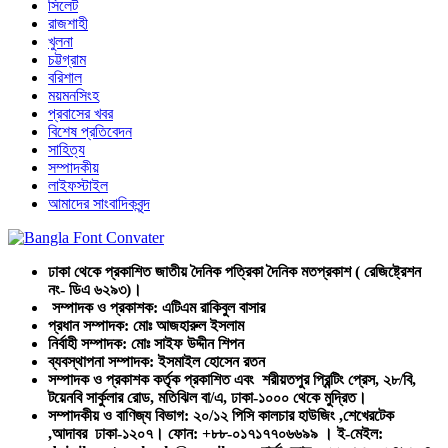
সিলেট
রাজশাহী
খুলনা
চট্টগ্রাম
বরিশাল
ময়মনসিংহ
প্রবাসের খবর
বিশেষ প্রতিবেদন
সাহিত্য
সম্পাদকীয়
লাইফস্টাইল
আমাদের সাংবাদিকবৃন্দ
ঢাকা থেকে প্রকাশিত জাতীয় দৈনিক পত্রিকা দৈনিক মতপ্রকাশ ( রেজিষ্ট্রেশন
নং- ডিএ ৬২৯৩)।
সম্পাদক ও প্রকাশক: এটিএম রাকিবুল বাসার
প্রধান সম্পাদক: মোঃ আজহারুল ইসলাম
নির্বাহী সম্পাদক: মোঃ সাইফ উদ্দীন শিপন
ব্যবস্থাপনা সম্পাদক: ইসমাইল হোসেন রতন
সম্পাদক ও প্রকাশক কর্তৃক প্রকাশিত এবং শরীয়তপুর প্রিন্টিং প্রেস, ২৮/বি,
টয়েনবি সার্কুলার রোড, মতিঝিল বা/এ, ঢাকা-১০০০ থেকে মুদ্রিত।
সম্পাদকীয় ও বাণিজ্য বিভাগ: ২০/১২ পিসি কালচার হাউজিং ,শেখেরটেক
,আদাবর ঢাকা-১২০৭। ফোন: +৮৮-০১৭১৭৭০৬৬৯৯ । ই-মেইল: