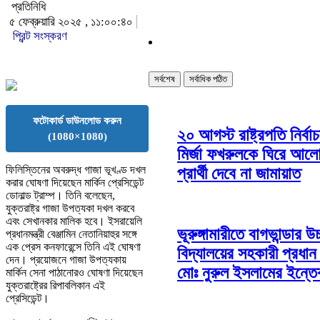
প্রতিনিধি
৫ ফেব্রুয়ারি ২০২৫ , ১১:০০:৪০
প্রিন্ট সংস্করণ
সর্বশেষ
সর্বাধিক পঠিত
ফটোকার্ড ডাউনলোড করুন
২০ আগস্ট রাষ্ট্রপতি নির্বা
(1080×1080)
মির্জা ফখরুলকে ঘিরে আলো
ফিলিস্তিনের অবরুদ্ধ গাজা ভূখণ্ড দখল
প্রার্থী দেবে না জামায়াত
করার ঘোষণা দিয়েছেন মার্কিন প্রেসিডেন্ট
ডোনাল্ড ট্রাম্প। তিনি বলেছেন,
যুক্তরাষ্ট্র গাজা উপত্যকা দখল করবে
এবং সেখানকার মালিক হবে। ইসরায়েলি
ভূরুঙ্গামারীতে বাগভান্ডার উচ
প্রধানমন্ত্রী বেঞ্জামিন নেতানিয়াহুর সঙ্গে
এক প্রেস কনফারেন্সে তিনি এই ঘোষণা
বিদ্যালয়ের সহকারী প্রধান
দেন। প্রয়োজনে গাজা উপত্যকায়
মোঃ নুরুল ইসলামের ইন্ত
মার্কিন সেনা পাঠানোরও ঘোষণা দিয়েছেন
যুক্তরাষ্ট্রের রিপাবলিকান এই
প্রেসিডেন্ট।