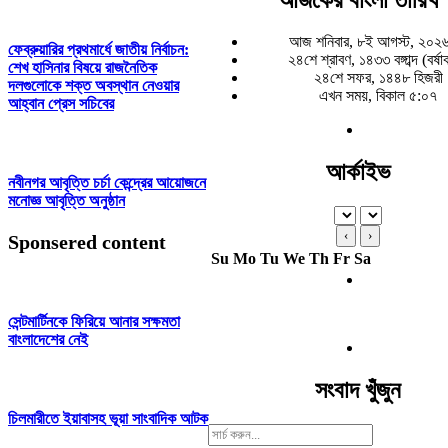
আজ শনিবার, ৮ই আগস্ট, ২০২৬
ফেব্রুয়ারির প্রথমার্ধে জাতীয় নির্বাচন:
২৪শে শ্রাবণ, ১৪৩৩ বঙ্গাব্দ (বর্ষ
শেখ হাসিনার বিষয়ে রাজনৈতিক
২৪শে সফর, ১৪৪৮ হিজরী
দলগুলোকে শক্ত অবস্থান নেওয়ার
এখন সময়, বিকাল ৫:০৭
আহ্বান প্রেস সচিবের
আর্কাইভ
নবীনগর আবৃত্তি চর্চা কেন্দ্রের আয়োজনে
মনোজ্ঞ আবৃত্তি অনুষ্ঠান
‹
›
Sponsered content
Su
Mo
Tu
We
Th
Fr
Sa
সেন্টমার্টিনকে ফিরিয়ে আনার সক্ষমতা
বাংলাদেশের নেই
সংবাদ খুঁজুন
চিলমারীতে ইয়াবাসহ ভূয়া সাংবাদিক আটক
Search