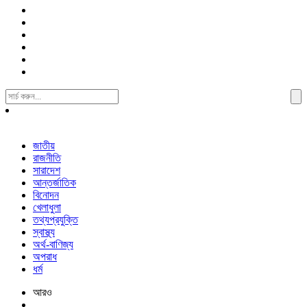
Search
For:
জাতীয়
রাজনীতি
সারাদেশ
আন্তর্জাতিক
বিনোদন
খেলাধুলা
তথ্যপ্রযুক্তি
স্বাস্থ্য
অর্থ-বাণিজ্য
অপরাধ
ধর্ম
আরও