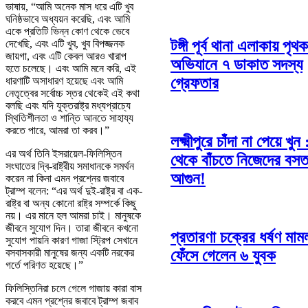
ভাষায়, “আমি অনেক মাস ধরে এটি খুব
ঘনিষ্ঠভাবে অধ্যয়ন করেছি, এবং আমি
একে প্রতিটি ভিন্ন কোণ থেকে ভেবে
টঙ্গী পূর্ব থানা এলাকায় পৃথক
দেখেছি, এবং এটি খুব, খুব বিপজ্জনক
জায়গা, এবং এটি কেবল আরও খারাপ
অভিযানে ৭ ডাকাত সদস্য
হতে চলেছে। এবং আমি মনে করি, এই
গ্রেফতার
ধারণাটি অসাধারণ হয়েছে এবং আমি
নেতৃত্বের সর্বোচ্চ স্তর থেকেই এই কথা
বলছি এবং যদি যুক্তরাষ্ট্র মধ্যপ্রাচ্যে
স্থিতিশীলতা ও শান্তি আনতে সাহায্য
করতে পারে, আমরা তা করব।”
লক্ষ্মীপুরে চাঁদা না পেয়ে খুন
এর অর্থ তিনি ইসরায়েল-ফিলিস্তিন
থেকে বাঁচতে নিজেদের বস
সংঘাতের দ্বি-রাষ্ট্রীয় সমাধানকে সমর্থন
আগুন!
করেন না কিনা এমন প্রশ্নের জবাবে
ট্রাম্প বলেন: “এর অর্থ দুই-রাষ্ট্র বা এক-
রাষ্ট্র বা অন্য কোনো রাষ্ট্র সম্পর্কে কিছু
নয়। এর মানে হল আমরা চাই। মানুষকে
জীবনে সুযোগ দিন। তারা জীবনে কখনো
প্রতারণা চক্রের ধর্ষণ মামল
সুযোগ পায়নি কারণ গাজা স্ট্রিপ সেখানে
ফেঁসে গেলেন ৬ যুবক
বসবাসকারী মানুষের জন্য একটি নরকের
গর্তে পরিণত হয়েছে।”
ফিলিস্তিনিরা চলে গেলে গাজায় কারা বাস
করবে এমন প্রশ্নের জবাবে ট্রাম্প জবাব