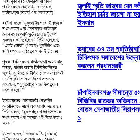
আজ বুধবার (৫ ফেব্রুয়ারি) পৃথক
জুলাই স্মৃতি জাদুঘর যেন দ
প্রতিবেদনে এই তথ্য জানিয়েছে
বার্তাসংস্থা রয়টার্স এবং আনাদোলু।
ইতিহাস চর্চার জায়গা না হয়
ইসলাম
রয়টার্স বলছে, যুক্তরাষ্ট্র গাজা উপত্যকা
দখল করবে এবং সেখানকার মালিকানা
নেবে বলে প্রেসিডেন্ট ডোনাল্ড ট্রাম্প
মঙ্গলবার জানিয়েছেন। তিনি বলেছেন,
“একই লোক” (গাজার) পুনর্নির্মাণ এবং
ড্যাবের ৩৭ তম প্রতিষ্ঠাবার
জমি দখলের দায়িত্বে থাকা উচিত নয়।
চিকিৎসক সমাবেশের উদ্ব
পৃথক প্রতিবেদনে বার্তাসংস্থা আনাদোলু
করলেন প্রধানমন্ত্রী
বলছে, গাজার বাইরে ফিলিস্তিনিদের
স্থায়ী পুনর্বাসনের ইঙ্গিত দেওয়ার পরপরই
প্রেসিডেন্ট ডোনাল্ড ট্রাম্প মঙ্গলবার
বলেছেন, “যুক্তরাষ্ট্র গাজা উপত্যকা
দখল করবে।”
চাঁপাইনবাবগঞ্জ সীমান্তে ৫
বিজিবির রাতভর অভিযানে
ইসরায়েলের প্রধানমন্ত্রী বেঞ্জামিন
নেতানিয়াহুর সাথে এক সংবাদ সম্মেলনে
বোতল নেশাজাতীয় সিরাপ
তিনি বলেন, “যুক্তরাষ্ট্র গাজা উপত্যকা
১
দখল করবে এবং আমরা এটি নিয়ে কাজও
করব।”
ট্রাম্প বলেন, “আমরা এটির (গাজার)
মালিক হবো এবং সেখানকার সমস্ত