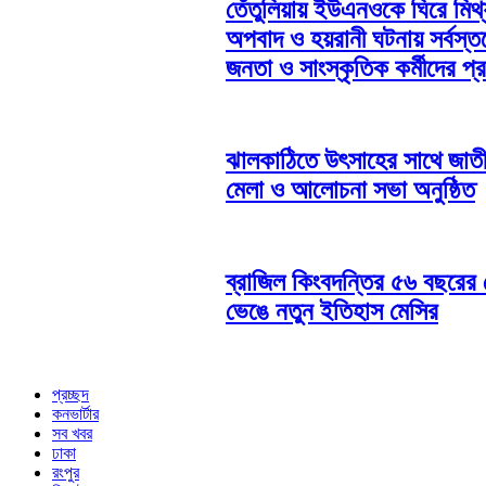
তেঁতুলিয়ায় ইউএনওকে ঘিরে মিথ্
অপবাদ ও হয়রানী ঘটনায় সর্বস্ত
জনতা ও সাংস্কৃতিক কর্মীদের প্
ঝালকাঠিতে উৎসাহের সাথে জাত
মেলা ও আলোচনা সভা অনুষ্ঠিত
ব্রাজিল কিংবদন্তির ৫৬ বছরের র
ভেঙে নতুন ইতিহাস মেসির
প্রচ্ছদ
কনভার্টার
সব খবর
ঢাকা
রংপুর