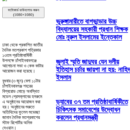
ফটোকার্ড ডাউনলোড করুন
(1080×1080)
ভূরুঙ্গামারীতে বাগভান্ডার উচ্চ
বিদ্যালয়ের সহকারী প্রধান শিক্ষক
মোঃ নুরুল ইসলামের ইন্তেকাল
ঢাকা থেকে প্রকাশিত জাতীয়
দৈনিক মতপ্রকাশ পত্রিকার
১৩তম প্রতিষ্ঠাবার্ষিকী
জুলাই স্মৃতি জাদুঘর যেন দলীয়
উপলক্ষে চাঁপাইনবাবগঞ্জে
আলোচনা সভা ও কেক কাটার
ইতিহাস চর্চার জায়গা না হয়: নাহি
আয়োজন করা হয়েছে।
ইসলাম
বুধবার (৩ জুন) বেলা ১১টায়
চাঁপাইনবাবগঞ্জ শহরের
বিশ্বরোড মোড়ে অবস্থিত
মডেল প্রেসক্লাবের হলরুমে
ড্যাবের ৩৭ তম প্রতিষ্ঠাবার্ষিকীতে
এ অনুষ্ঠানের আয়োজন করা
হয়। অনুষ্ঠানের শুরুতে
চিকিৎসক সমাবেশের উদ্বোধন
অতিথিদের ফুলেল শুভেচ্ছা
করলেন প্রধানমন্ত্রী
জানান দৈনিক মতপ্রকাশের
স্টাফ রিপোর্টার অনিক
দেওয়ান।