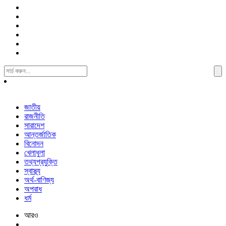
Search
For:
জাতীয়
রাজনীতি
সারাদেশ
আন্তর্জাতিক
বিনোদন
খেলাধুলা
তথ্যপ্রযুক্তি
স্বাস্থ্য
অর্থ-বাণিজ্য
অপরাধ
ধর্ম
আরও