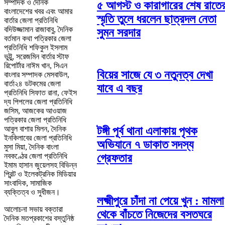
সম্পাদক ও দৈনিক
৫ আগস্ট ও কারাগারের শেষ রাতে
বাংলাদেশের খবর এবং আমার
স্মৃতি তুলে ধরলেন ছাত্রদল নেতা
বার্তার জেলা প্রতিনিধি
বদিউজ্জামান রাজাবাবু, দৈনিক
সুমন সরদার
বর্তমান কথা পত্রিকার জেলা
প্রতিনিধি শফিকুল ইসলাম
ভুট্টু, সরেজমিন বার্তার স্টাফ
রিপোর্টার নাঈম খান, সিএন
বিয়ের সাজে যে ৩ নতুনত্ব দেখা
বাংলার সম্পাদক মেসবাউল,
বার্তা২৪ ডটকমের জেলা
যাবে এ বছর
প্রতিনিধি সিফাত রানা, ফেইস
দ্য পিপলের জেলা প্রতিনিধি
জসিম, আজকের আওয়াজ
পত্রিকার জেলা প্রতিনিধি
আবুল বাশার মিলন, দৈনিক
টঙ্গী পূর্ব থানা এলাকায় পৃথক
ইনকিলাবের জেলা প্রতিনিধি
অভিযানে ৭ ডাকাত সদস্য
মুসা মিয়া, দৈনিক বাংলা
নবকণ্ঠের জেলা প্রতিনিধি
গ্রেফতার
ইমাম হাসান জুয়েলসহ বিভিন্ন
প্রিন্ট ও ইলেকট্রনিক মিডিয়ার
সাংবাদিক, সামাজিক
ব্যক্তিত্ব ও সুধীজন।
লক্ষ্মীপুরে চাঁদা না পেয়ে খুন : মামলা
আলোচনা সভায় বক্তারা
থেকে বাঁচতে নিজেদের বসতঘরে
দৈনিক মতপ্রকাশের বস্তুনিষ্ঠ