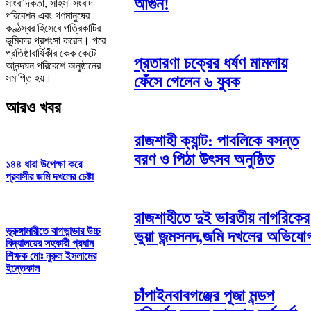
আগুন!
সাংবাদিকতা, সাহসী সংবাদ
পরিবেশন এবং গণমানুষের
কণ্ঠস্বর হিসেবে পত্রিকাটির
ভূমিকার প্রশংসা করেন। পরে
প্রতিষ্ঠাবার্ষিকীর কেক কেটে
প্রতারণা চক্রের ধর্ষণ মামলায়
আনন্দঘন পরিবেশে অনুষ্ঠানের
সমাপ্তি হয়।
ফেঁসে গেলেন ৬ যুবক
আরও খবর
রাজশাহী ক্যান্ট: পাবলিকে বসন্ত
বরণ ও পিঠা উৎসব অনুষ্ঠিত
১৪৪ ধারা উপেক্ষা করে
প্রবাসীর জমি দখলের চেষ্টা
রাজশাহীতে দুই ভারতীয় নাগরিকের
ভূরুঙ্গামারীতে বাগভান্ডার উচ্চ
ভুয়া জন্মসনদ,জমি দখলের অভিযো
বিদ্যালয়ের সহকারী প্রধান
শিক্ষক মোঃ নুরুল ইসলামের
ইন্তেকাল
চাঁপাইনবাবগঞ্জের পূজা মন্ডপ