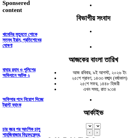
Sponsered
content
বিভাগীয় সংবাদ
খামেনির মৃত্যুতে শোকে
স্তব্ধ ইরান, প্রতিশোধের
ঘোষণা
আজকের বাংলা তারিখ
বাঘায় র‍্যাব ও পুলিশের
আজ রবিবার, ৯ই আগস্ট, ২০২৬ ইং
অভিযানে আটক ২
২৫শে শ্রাবণ, ১৪৩৩ বঙ্গাব্দ (বর্ষাকাল)
২৫শে সফর, ১৪৪৮ হিজরী
এখন সময়, রাত ৯:৩৪
অফিসার পদে নিয়োগ দিচ্ছে
ট্রাস্ট ব্যাংক
আর্কাইভ
চার বছর পর আংশিক চালু
‹
›
শাহজিবাজার বিদ্যুৎকেন্দ্র,