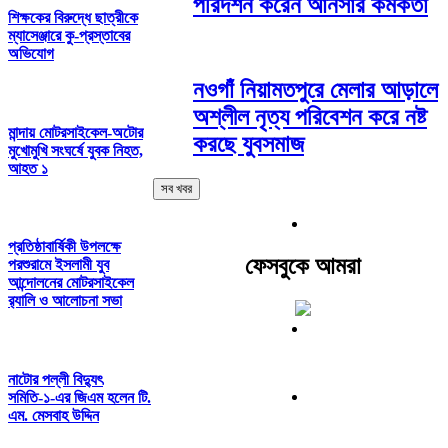
পরিদর্শন করেন আনসার কর্মকর্তা
শিক্ষকের বিরুদ্ধে ছাত্রীকে
ম্যাসেঞ্জারে কু-প্রস্তাবের
অভিযোগ
নওগাঁ নিয়ামতপুরে মেলার আড়ালে
অশ্লীল নৃত্য পরিবেশন করে নষ্ট
মান্দায় মোটরসাইকেল-অটোর
করছে যুবসমাজ
মুখোমুখি সংঘর্ষে যুবক নিহত,
আহত ১
সব খবর
প্রতিষ্ঠাবার্ষিকী উপলক্ষে
ফেসবুকে আমরা
পরশুরামে ইসলামী যুব
আন্দোলনের মোটরসাইকেল
র‌্যালি ও আলোচনা সভা
নাটোর পল্লী বিদ্যুৎ
সমিতি-১-এর জিএম হলেন টি.
এম. মেসবাহ উদ্দিন