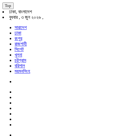
Top
ঢাকা, বাংলাদেশ
বুধবার , ৩ জুন ২০২৬ ,
সারাদেশ
ঢাকা
রংপুর
রাজশাহী
সিলেট
খুলনা
চট্টগ্রাম
বরিশাল
ময়মনসিংহ