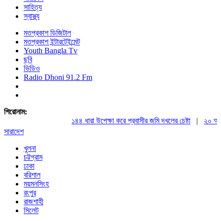
সাহিত্য
স্বাস্থ্য
মতপ্রকাশ ডিজিটাল
মতপ্রকাশ ইন্টারটেইন্মেন্ট
Youth Bangla Tv
ছবি
ভিডিও
Radio Dhoni 91.2 Fm
শিরোনাম:
১৪৪ ধারা উপেক্ষা করে প্রবাসীর জমি দখলের চেষ্টা
|
২০ আগস্ট র
সারাদেশ
খুলনা
চট্টগ্রাম
ঢাকা
বরিশাল
ময়মনসিংহ
রংপুর
রাজশাহী
সিলেট