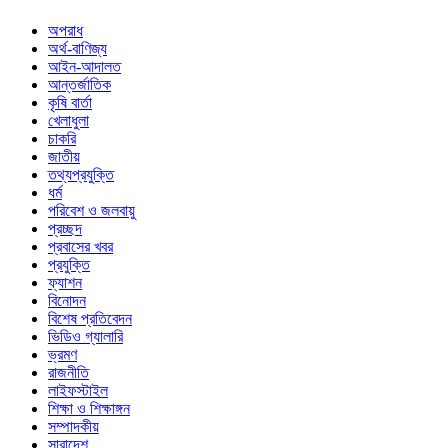
অপরাধ
অর্থ-বাণিজ্য
আইন-আদালত
আন্তর্জাতিক
কৃষি বার্তা
খেলাধুলা
চাকরি
জাতীয়
তথ্যপ্রযুক্তি
ধর্ম
পরিবেশ ও জলবায়ু
প্রচ্ছদ
প্রবাসের খবর
প্রযুক্তি
ফ্যাশন
বিনোদন
বিশেষ প্রতিবেদন
ভিডিও গ্যালারি
ভ্রমণ
রাজনীতি
লাইফস্টাইল
শিক্ষা ও শিক্ষাঙ্গন
সম্পাদকীয়
সারাদেশ