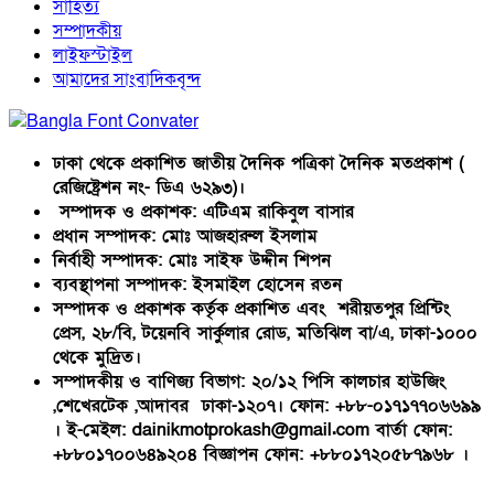
সাহিত্য
সম্পাদকীয়
লাইফস্টাইল
আমাদের সাংবাদিকবৃন্দ
ঢাকা থেকে প্রকাশিত জাতীয় দৈনিক পত্রিকা দৈনিক মতপ্রকাশ (
রেজিষ্ট্রেশন নং- ডিএ ৬২৯৩)।
সম্পাদক ও প্রকাশক: এটিএম রাকিবুল বাসার
প্রধান সম্পাদক: মোঃ আজহারুল ইসলাম
নির্বাহী সম্পাদক: মোঃ সাইফ উদ্দীন শিপন
ব্যবস্থাপনা সম্পাদক: ইসমাইল হোসেন রতন
সম্পাদক ও প্রকাশক কর্তৃক প্রকাশিত এবং শরীয়তপুর প্রিন্টিং
প্রেস, ২৮/বি, টয়েনবি সার্কুলার রোড, মতিঝিল বা/এ, ঢাকা-১০০০
থেকে মুদ্রিত।
সম্পাদকীয় ও বাণিজ্য বিভাগ: ২০/১২ পিসি কালচার হাউজিং
,শেখেরটেক ,আদাবর ঢাকা-১২০৭। ফোন: +৮৮-০১৭১৭৭০৬৬৯৯
। ই-মেইল: dainikmotprokash@gmail.com বার্তা ফোন:
+৮৮০১৭০০৬৪৯২০৪ বিজ্ঞাপন ফোন: +৮৮০১৭২০৫৮৭৯৬৮ ।