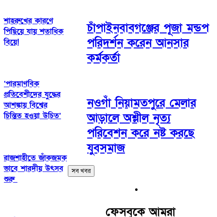
শাহরুখের কারণে
চাঁপাইনবাবগঞ্জের পূজা মন্ডপ
পিছিয়ে যায় শতাধিক
পরিদর্শন করেন আনসার
বিয়ে!
কর্মকর্তা
‘পারমাণবিক
প্রতিবেশীদের যুদ্ধের
নওগাঁ নিয়ামতপুরে মেলার
আশঙ্কায় বিশ্বের
আড়ালে অশ্লীল নৃত্য
চিন্তিত হওয়া উচিত’
পরিবেশন করে নষ্ট করছে
যুবসমাজ
রাজশাহীতে জাঁকজমক
ভাবে শারদীয় উৎসব
সব খবর
শুরু
ফেসবুকে আমরা