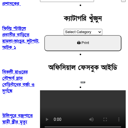
প্রশাসকের
For:
ক্যাটাগরি খুঁজুন
ফিল্মি স্টাইলে
ক্যাটাগরি
প্রবাসীর বাড়িতে
খুঁজুন
হামলা-ভাংচুর, লুটপাট,
আটক ১
অফিসিয়াল ফেসবুক আইডি
নিকলী হাওরের
সৌন্দর্য ম্লান
বেড়িবাঁধের বর্জ্য ও
দুর্গন্ধে
উলিপুরে বজ্রপাতে
স্বামী স্ত্রীর মৃত্যু