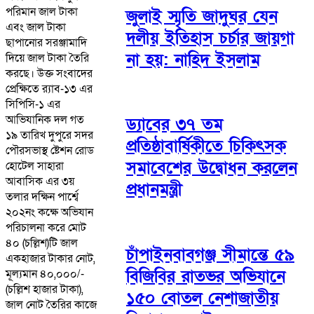
পরিমান জাল টাকা
জুলাই স্মৃতি জাদুঘর যেন
এবং জাল টাকা
দলীয় ইতিহাস চর্চার জায়গা
ছাপানোর সরঞ্জামাদি
না হয়: নাহিদ ইসলাম
দিয়ে জাল টাকা তৈরি
করছে। উক্ত সংবাদের
প্রেক্ষিতে র‍্যাব-১৩ এর
সিপিসি-১ এর
আভিযানিক দল গত
ড্যাবের ৩৭ তম
১৯ তারিখ দুপুরে সদর
প্রতিষ্ঠাবার্ষিকীতে চিকিৎসক
পৌরসভাস্থ ষ্টেশন রোড
সমাবেশের উদ্বোধন করলেন
হোটেল সাহারা
আবাসিক এর ৩য়
প্রধানমন্ত্রী
তলার দক্ষিন পার্শ্বে
২০২নং কক্ষে অভিযান
পরিচালনা করে মোট
৪০ (চল্লিশ)টি জাল
চাঁপাইনবাবগঞ্জ সীমান্তে ৫৯
একহাজার টাকার নোট,
বিজিবির রাতভর অভিযানে
মূল্যমান ৪০,০০০/-
(চল্লিশ হাজার টাকা),
১৫০ বোতল নেশাজাতীয়
জাল নোট তৈরির কাজে