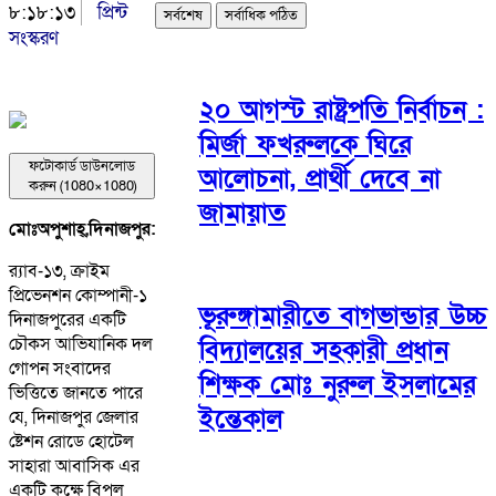
৮:১৮:১৩
প্রিন্ট
সর্বশেষ
সর্বাধিক পঠিত
সংস্করণ
২০ আগস্ট রাষ্ট্রপতি নির্বাচন :
মির্জা ফখরুলকে ঘিরে
ফটোকার্ড ডাউনলোড
আলোচনা, প্রার্থী দেবে না
করুন (1080×1080)
জামায়াত
মোঃঅপুশাহ্,দিনাজপুর:
র‍্যাব-১৩, ক্রাইম
প্রিভেনশন কোম্পানী-১
ভূরুঙ্গামারীতে বাগভান্ডার উচ্চ
দিনাজপুরের একটি
চৌকস আভিযানিক দল
বিদ্যালয়ের সহকারী প্রধান
গোপন সংবাদের
শিক্ষক মোঃ নুরুল ইসলামের
ভিত্তিতে জানতে পারে
ইন্তেকাল
যে, দিনাজপুর জেলার
ষ্টেশন রোডে হোটেল
সাহারা আবাসিক এর
একটি কক্ষে বিপুল