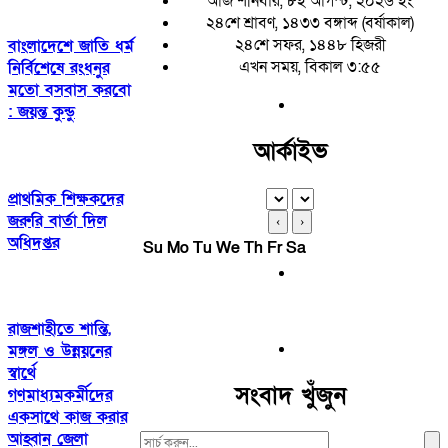
আজ শনিবার, ৮ই আগস্ট, ২০২৬ ইং
২৪শে শ্রাবণ, ১৪৩৩ বঙ্গাব্দ (বর্ষাকাল)
২৪শে সফর, ১৪৪৮ হিজরী
বাংলাদেশে জাতি ধর্ম
এখন সময়, বিকাল ৩:৫৫
নির্বিশেষে রংধনুর
মতো বসবাস করবো
: জয়ন্ত কুন্ডু
আর্কাইভ
প্রাথমিক শিক্ষকদের
জরুরি বার্তা দিল
‹
›
অধিদপ্তর
Su
Mo
Tu
We
Th
Fr
Sa
রাজশাহীতে শান্তি,
মঙ্গল ও উন্নয়নের
স্বার্থে
সংবাদ খুঁজুন
গণমাধ্যমকর্মীদের
একসাথে কাজ করার
আহ্বান জেলা
Search