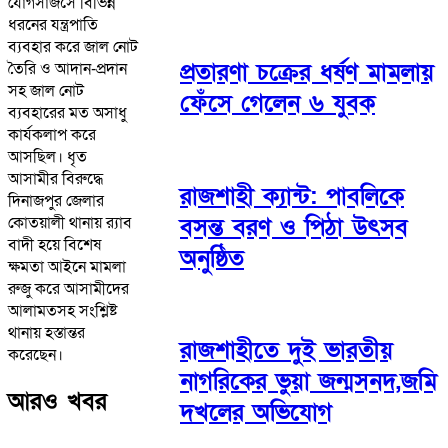
যোগসাজসে বিভিন্ন
ধরনের যন্ত্রপাতি
ব্যবহার করে জাল নোট
প্রতারণা চক্রের ধর্ষণ মামলায়
তৈরি ও আদান-প্রদান
সহ জাল নোট
ফেঁসে গেলেন ৬ যুবক
ব্যবহারের মত অসাধু
কার্যকলাপ করে
আসছিল। ধৃত
আসামীর বিরুদ্ধে
রাজশাহী ক্যান্ট: পাবলিকে
দিনাজপুর জেলার
বসন্ত বরণ ও পিঠা উৎসব
কোতয়ালী থানায় র‍্যাব
বাদী হয়ে বিশেষ
অনুষ্ঠিত
ক্ষমতা আইনে মামলা
রুজু করে আসামীদের
আলামতসহ সংশ্লিষ্ট
থানায় হস্তান্তর
রাজশাহীতে দুই ভারতীয়
করেছেন।
নাগরিকের ভুয়া জন্মসনদ,জমি
আরও খবর
দখলের অভিযোগ