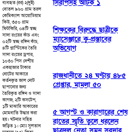
সিরাপসহ আটক ১
ব্যবহৃত (রর) ২(দুই)
বোতল ৯৬০ গ্রাম তরল
কেমিক্যাল আয়োডিয়াম
কিউ, ৩৫০ গ্রাম
ফিটকিরি, ০৪টি স্বচ্ছ
শিক্ষকের বিরুদ্ধে ছাত্রীকে
সাদা রংয়ের কাঁচ এবং
ম্যাসেঞ্জারে কু-প্রস্তাবের
০২টি স্বচ্ছ রঙ্গিন কাঁচ,
অভিযোগ
৪টি প্লাস্টিকের তৈরি
সাদা রংয়ের ড্রপার,
১০৩০ পিস দেশীয়
একহাজার টাকার
নোটের আকারে
রাজধানীতে ২৪ ঘণ্টায় ৪৮৫
কর্তনকৃত জাল নোট
গ্রেপ্তার, মামলা ৫০
ছাপানোর জন্য
তৈরিকৃত রঙ্গিন ও সাদা
কাগজ, ২টি কসটেপ,
১টি মাঝারি আকারের
৫ আগস্ট ও কারাগারের শেষ
মোমবাতি উদ্ধার করা
হয়। ঘটনার সহিত
রাতের স্মৃতি তুলে ধরলেন
জড়িত ১। মোঃ সুলতান
ছাত্রদল নেতা সুমন সরদার