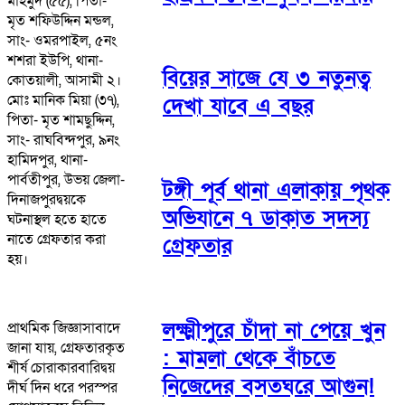
মাহমুদ (৫৫), পিতা-
মৃত শফিউদ্দিন মন্ডল,
সাং- ওমরপাইল, ৫নং
শশরা ইউপি, থানা-
বিয়ের সাজে যে ৩ নতুনত্ব
কোতয়ালী, আসামী ২।
মোঃ মানিক মিয়া (৩৭),
দেখা যাবে এ বছর
পিতা- মৃত শামছুদ্দিন,
সাং- রাঘবিন্দপুর, ৯নং
হামিদপুর, থানা-
পার্বতীপুর, উভয় জেলা-
টঙ্গী পূর্ব থানা এলাকায় পৃথক
দিনাজপুরদ্বয়কে
অভিযানে ৭ ডাকাত সদস্য
ঘটনাস্থল হতে হাতে
নাতে গ্রেফতার করা
গ্রেফতার
হয়।
লক্ষ্মীপুরে চাঁদা না পেয়ে খুন
প্রাথমিক জিজ্ঞাসাবাদে
জানা যায়, গ্রেফতারকৃত
: মামলা থেকে বাঁচতে
শীর্ষ চোরাকারবারিদ্বয়
নিজেদের বসতঘরে আগুন!
দীর্ঘ দিন ধরে পরস্পর