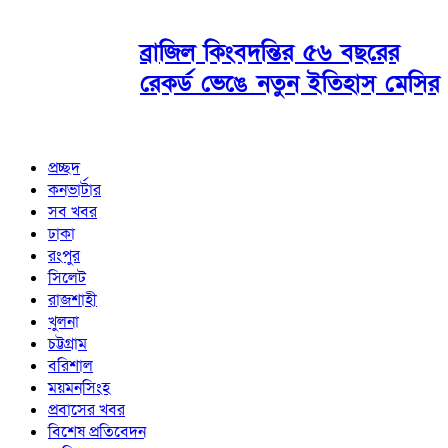
ব্রাজিল কিংবদন্তির ৫৬ বছরের
রেকর্ড ভেঙে নতুন ইতিহাস মেসির
প্রচ্ছদ
কনভার্টার
সব খবর
ঢাকা
রংপুর
সিলেট
রাজশাহী
খুলনা
চট্টগ্রাম
বরিশাল
ময়মনসিংহ
প্রবাসের খবর
বিশেষ প্রতিবেদন