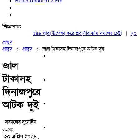
Radio Dhoni 91.2 Fm
শিরোনাম:
১৪৪ ধারা উপেক্ষা করে প্রবাসীর জমি দখলের চেষ্টা
|
২০ আগস্ট
প্রচ্ছদ
প্রচ্ছদ
»
প্রচ্ছদ
»
জাল টাকাসহ দিনাজপুরে আটক দুই
জাল
টাকাসহ
দিনাজপুরে
আটক দুই
সকালের বুলেটিন
ডেক্স:
২০ এপ্রিল ২০২৪ ,