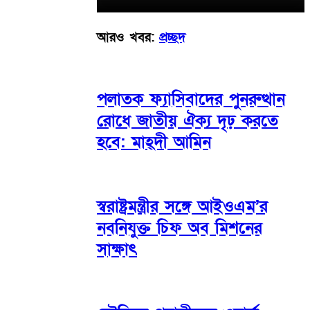
আরও খবর:
প্রচ্ছদ
পলাতক ফ্যাসিবাদের পুনরুত্থান
রোধে জাতীয় ঐক্য দৃঢ় করতে
হবে: মাহ্দী আমিন
স্বরাষ্ট্রমন্ত্রীর সঙ্গে আইওএম’র
নবনিযুক্ত চিফ অব মিশনের
সাক্ষাৎ