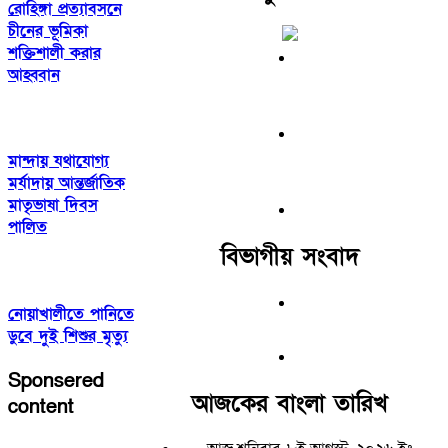
রোহিঙ্গা প্রত্যাবসনে
চীনের ভূমিকা
শক্তিশালী করার
আহ্ববান
মান্দায় যথাযোগ্য
মর্যাদায় আন্তর্জাতিক
মাতৃভাষা দিবস
পালিত
বিভাগীয় সংবাদ
নোয়াখালীতে পানিতে
ডুবে দুই শিশুর মৃত্যু
Sponsered
আজকের বাংলা তারিখ
content