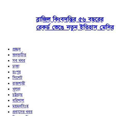
ব্রাজিল কিংবদন্তির ৫৬ বছরের
রেকর্ড ভেঙে নতুন ইতিহাস মেসির
প্রচ্ছদ
কনভার্টার
সব খবর
ঢাকা
রংপুর
সিলেট
রাজশাহী
খুলনা
চট্টগ্রাম
বরিশাল
ময়মনসিংহ
প্রবাসের খবর