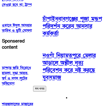
দেওয়া হবে না: ট্রাম্প
চাঁপাইনবাবগঞ্জের পূজা মন্ডপ
পরিদর্শন করেন আনসার
ওমানে ঈদুল আযহার
তারিখ ও ছুটি ঘোষণা
কর্মকর্তা
Sponsered
content
নওগাঁ নিয়ামতপুরে মেলার
আড়ালে অশ্লীল নৃত্য
মান্দায় জমি বিরোধে
পরিবেশন করে নষ্ট করছে
হামলা, বৃদ্ধা আহত,
যুবসমাজ
স্বর্ণ ও নগদ লুটের
অভিযোগ
সব খবর
শাহজালালের মাজারের