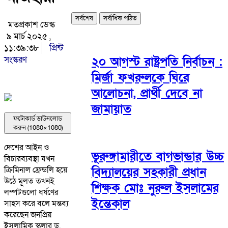
সর্বশেষ
সর্বাধিক পঠিত
মতপ্রকাশ ডেস্ক
৯ মার্চ ২০২৫ ,
১১:৩৯:৩৮
প্রিন্ট
সংস্করণ
২০ আগস্ট রাষ্ট্রপতি নির্বাচন :
মির্জা ফখরুলকে ঘিরে
আলোচনা, প্রার্থী দেবে না
জামায়াত
ফটোকার্ড ডাউনলোড
করুন (1080×1080)
দেশের আইন ও
ভূরুঙ্গামারীতে বাগভান্ডার উচ্চ
বিচারব্যবস্থা যখন
বিদ্যালয়ের সহকারী প্রধান
ক্রিমিনাল ফ্রেন্ডলি হয়ে
উঠে মূলত তখনই
শিক্ষক মোঃ নুরুল ইসলামের
লম্পটগুলো ধর্ষণের
ইন্তেকাল
সাহস করে বলে মন্তব্য
করেছেন জনপ্রিয়
ইসলামিক স্কলার ড.