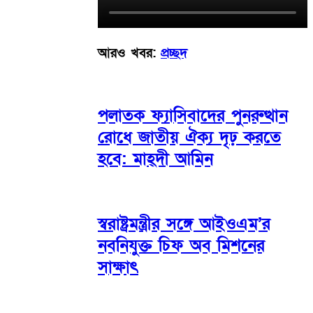
আরও খবর:
প্রচ্ছদ
পলাতক ফ্যাসিবাদের পুনরুত্থান
রোধে জাতীয় ঐক্য দৃঢ় করতে
হবে: মাহ্দী আমিন
স্বরাষ্ট্রমন্ত্রীর সঙ্গে আইওএম’র
নবনিযুক্ত চিফ অব মিশনের
সাক্ষাৎ