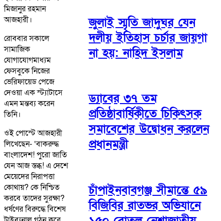
মিজানুর রহমান
আজহারী।
জুলাই স্মৃতি জাদুঘর যেন
দলীয় ইতিহাস চর্চার জায়গা
রোববার সকালে
সামাজিক
না হয়: নাহিদ ইসলাম
যোগাযোগমাধ্যম
ফেসবুকে নিজের
ভেরিফায়েড পেজে
দেওয়া এক স্ট্যাটাসে
ড্যাবের ৩৭ তম
এমন মন্তব্য করেন
প্রতিষ্ঠাবার্ষিকীতে চিকিৎসক
তিনি।
সমাবেশের উদ্বোধন করলেন
ওই পোস্টে আজহারী
প্রধানমন্ত্রী
লিখেছেন- ‘বাকরুদ্ধ
বাংলাদেশ! পুরো জাতি
যেন আজ স্তব্ধ! এ দেশে
মেয়েদের নিরাপত্তা
কোথায়? কে নিশ্চিত
চাঁপাইনবাবগঞ্জ সীমান্তে ৫৯
করবে তাদের সুরক্ষা?
বিজিবির রাতভর অভিযানে
ধর্ষণের বিরুদ্ধে বিশেষ
১৫০ বোতল নেশাজাতীয়
ট্রাইব্যুনাল গঠন করে