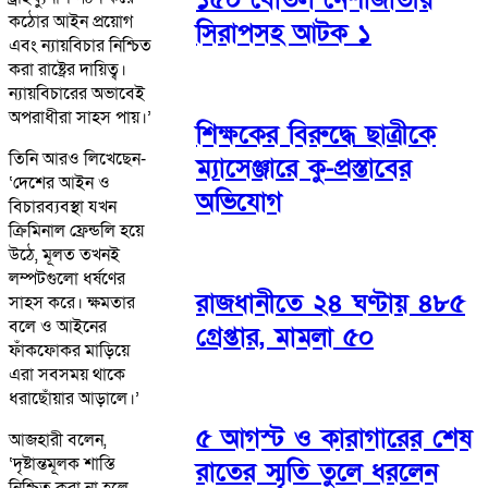
কঠোর আইন প্রয়োগ
সিরাপসহ আটক ১
এবং ন্যায়বিচার নিশ্চিত
করা রাষ্ট্রের দায়িত্ব।
ন্যায়বিচারের অভাবেই
অপরাধীরা সাহস পায়।’
শিক্ষকের বিরুদ্ধে ছাত্রীকে
তিনি আরও লিখেছেন-
ম্যাসেঞ্জারে কু-প্রস্তাবের
‘দেশের আইন ও
অভিযোগ
বিচারব্যবস্থা যখন
ক্রিমিনাল ফ্রেন্ডলি হয়ে
উঠে, মূলত তখনই
লম্পটগুলো ধর্ষণের
রাজধানীতে ২৪ ঘণ্টায় ৪৮৫
সাহস করে। ক্ষমতার
বলে ও আইনের
গ্রেপ্তার, মামলা ৫০
ফাঁকফোকর মাড়িয়ে
এরা সবসময় থাকে
ধরাছোঁয়ার আড়ালে।’
৫ আগস্ট ও কারাগারের শেষ
আজহারী বলেন,
‘দৃষ্টান্তমূলক শাস্তি
রাতের স্মৃতি তুলে ধরলেন
নিশ্চিত করা না হলে