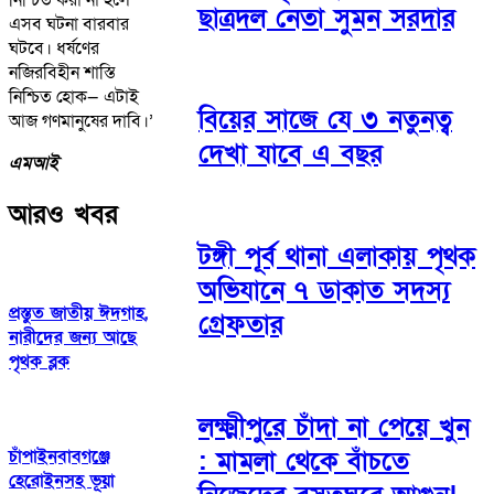
ছাত্রদল নেতা সুমন সরদার
এসব ঘটনা বারবার
ঘটবে। ধর্ষণের
নজিরবিহীন শাস্তি
নিশ্চিত হোক— এটাই
বিয়ের সাজে যে ৩ নতুনত্ব
আজ গণমানুষের দাবি।’
দেখা যাবে এ বছর
এমআই
আরও খবর
টঙ্গী পূর্ব থানা এলাকায় পৃথক
অভিযানে ৭ ডাকাত সদস্য
প্রস্তুত জাতীয় ঈদগাহ,
গ্রেফতার
নারীদের জন্য আছে
পৃথক ব্লক
লক্ষ্মীপুরে চাঁদা না পেয়ে খুন
: মামলা থেকে বাঁচতে
চাঁপাইনবাবগঞ্জে
হেরোইনসহ ভূয়া