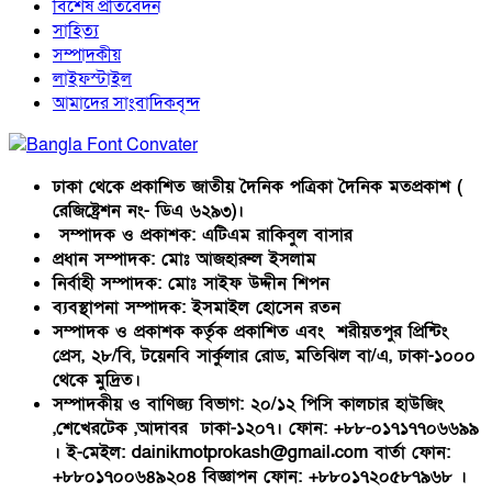
বিশেষ প্রতিবেদন
সাহিত্য
সম্পাদকীয়
লাইফস্টাইল
আমাদের সাংবাদিকবৃন্দ
ঢাকা থেকে প্রকাশিত জাতীয় দৈনিক পত্রিকা দৈনিক মতপ্রকাশ (
রেজিষ্ট্রেশন নং- ডিএ ৬২৯৩)।
সম্পাদক ও প্রকাশক: এটিএম রাকিবুল বাসার
প্রধান সম্পাদক: মোঃ আজহারুল ইসলাম
নির্বাহী সম্পাদক: মোঃ সাইফ উদ্দীন শিপন
ব্যবস্থাপনা সম্পাদক: ইসমাইল হোসেন রতন
সম্পাদক ও প্রকাশক কর্তৃক প্রকাশিত এবং শরীয়তপুর প্রিন্টিং
প্রেস, ২৮/বি, টয়েনবি সার্কুলার রোড, মতিঝিল বা/এ, ঢাকা-১০০০
থেকে মুদ্রিত।
সম্পাদকীয় ও বাণিজ্য বিভাগ: ২০/১২ পিসি কালচার হাউজিং
,শেখেরটেক ,আদাবর ঢাকা-১২০৭। ফোন: +৮৮-০১৭১৭৭০৬৬৯৯
। ই-মেইল: dainikmotprokash@gmail.com বার্তা ফোন:
+৮৮০১৭০০৬৪৯২০৪ বিজ্ঞাপন ফোন: +৮৮০১৭২০৫৮৭৯৬৮ ।