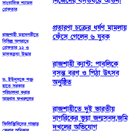
নিজেদের বসতঘরে আগুন!
সাংবাদিক শ্যামল
গ্রেফতার
প্রতারণা চক্রের ধর্ষণ মামলায়
রাজশাহী মহানগরীতে
ফেঁসে গেলেন ৬ যুবক
বিভিন্ন অপরাধে
গ্রেফতার ১২ ও
মাদকদ্রব্য উদ্ধার
রাজশাহী ক্যান্ট: পাবলিকে
বসন্ত বরণ ও পিঠা উৎসব
ড. ইউনূসকে শক্ত
অনুষ্ঠিত
হাতে সরকার
পরিচালনা করার
আহ্বান ফখরুলের
রাজশাহীতে দুই ভারতীয়
নাগরিকের ভুয়া জন্মসনদ,জমি
ফিলিস্তিনিদের গাজায়
দখলের অভিযোগ
ফেরার অধিকার