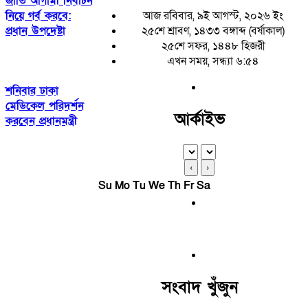
জাতি আগামী নির্বাচন
নিয়ে গর্ব করবে:
আজ রবিবার, ৯ই আগস্ট, ২০২৬ ইং
প্রধান উপদেষ্টা
২৫শে শ্রাবণ, ১৪৩৩ বঙ্গাব্দ (বর্ষাকাল)
২৫শে সফর, ১৪৪৮ হিজরী
এখন সময়, সন্ধ্যা ৬:৫৪
শনিবার ঢাকা
মেডিকেল পরিদর্শন
আর্কাইভ
করবেন প্রধানমন্ত্রী
‹
›
Su
Mo
Tu
We
Th
Fr
Sa
সংবাদ খুঁজুন