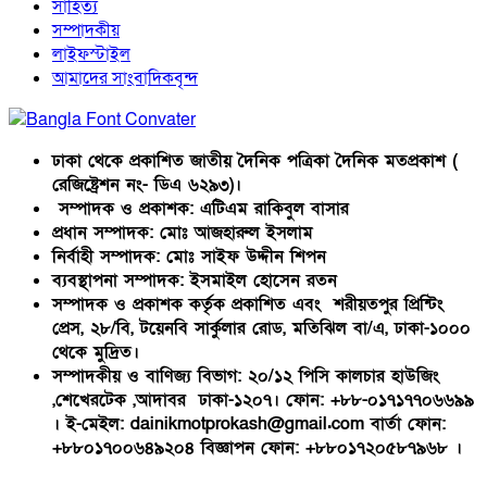
সাহিত্য
সম্পাদকীয়
লাইফস্টাইল
আমাদের সাংবাদিকবৃন্দ
ঢাকা থেকে প্রকাশিত জাতীয় দৈনিক পত্রিকা দৈনিক মতপ্রকাশ (
রেজিষ্ট্রেশন নং- ডিএ ৬২৯৩)।
সম্পাদক ও প্রকাশক: এটিএম রাকিবুল বাসার
প্রধান সম্পাদক: মোঃ আজহারুল ইসলাম
নির্বাহী সম্পাদক: মোঃ সাইফ উদ্দীন শিপন
ব্যবস্থাপনা সম্পাদক: ইসমাইল হোসেন রতন
সম্পাদক ও প্রকাশক কর্তৃক প্রকাশিত এবং শরীয়তপুর প্রিন্টিং
প্রেস, ২৮/বি, টয়েনবি সার্কুলার রোড, মতিঝিল বা/এ, ঢাকা-১০০০
থেকে মুদ্রিত।
সম্পাদকীয় ও বাণিজ্য বিভাগ: ২০/১২ পিসি কালচার হাউজিং
,শেখেরটেক ,আদাবর ঢাকা-১২০৭। ফোন: +৮৮-০১৭১৭৭০৬৬৯৯
। ই-মেইল: dainikmotprokash@gmail.com বার্তা ফোন:
+৮৮০১৭০০৬৪৯২০৪ বিজ্ঞাপন ফোন: +৮৮০১৭২০৫৮৭৯৬৮ ।