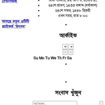
আজ শনিবার, ৮ই আগস্ট, ২০২৬ ইং
নেতানিয়াহু
২৪শে শ্রাবণ, ১৪৩৩ বঙ্গাব্দ (বর্ষাকাল)
২৪শে সফর, ১৪৪৮ হিজরী
এখন সময়, রাত ৮:০০
আসছে নতুন ওটিটি
প্ল্যাটফর্ম ‘উৎসব’
আর্কাইভ
‹
›
Su
Mo
Tu
We
Th
Fr
Sa
সংবাদ খুঁজুন
Search