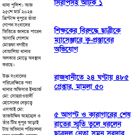
সিরাপসহ আটক ১
থানা পুলিশ। আজ
২৫শে মার্চ ২০২৪
খ্রিস্টাব্দ দুপুরে তাঁরা
গোপন সংবাদের
শিক্ষকের বিরুদ্ধে ছাত্রীকে
ভিত্তিতে জানতে পারেন
আসামি গোলাম
ম্যাসেঞ্জারে কু-প্রস্তাবের
মোস্তফা নগরীর
অভিযোগ
বোয়ালিয়া থানার
অলকার মোড়ে অবস্থান
করছে।
রাজধানীতে ২৪ ঘণ্টায় ৪৮৫
উক্ত সংবাদের
পরিপ্রেক্ষিতে পবা
গ্রেপ্তার, মামলা ৫০
থানার অফিসার ইনচার্জ
মো: সোহরাওয়ার্দী
হোসেনের নেতৃত্বে
এসআই মো:
৫ আগস্ট ও কারাগারের শেষ
তাজউদ্দিন আহম্মেদ ও
রাতের স্মৃতি তুলে ধরলেন
তাঁর টিম দুপুর আড়াই
টায় অভিযান পরিচালনা
ছাত্রদল নেতা সুমন সরদার