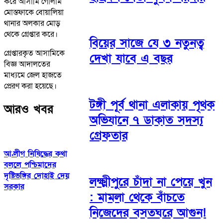
করে আসামি গোলাম
মোস্তফাকে বোয়ালিয়া
থানার অলকার মোড়
থেকে গ্রেপ্তার করে।
বিয়ের সাজে যে ৩ নতুনত্ব
গ্রেপ্তারকৃত আসামিকে
দেখা যাবে এ বছর
বিজ্ঞ আদালতের
মাধ্যমে জেল হাজতে
প্রেরণ করা হয়েছে।
টঙ্গী পূর্ব থানা এলাকায় পৃথক
আরও খবর
অভিযানে ৭ ডাকাত সদস্য
গ্রেফতার
আ.লীগ নিষিদ্ধের কথা
বললে পশ্চিমাদের
দৃষ্টিভঙ্গির দোহাই দেয়
লক্ষ্মীপুরে চাঁদা না পেয়ে খুন
সরকার
: মামলা থেকে বাঁচতে
নিজেদের বসতঘরে আগুন!