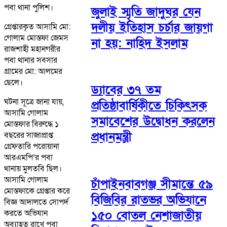
পবা থানা পুলিশ।
জুলাই স্মৃতি জাদুঘর যেন
দলীয় ইতিহাস চর্চার জায়গা
গ্রেপ্তারকৃত আসামি মো:
গোলাম মোস্তফা জেমস
না হয়: নাহিদ ইসলাম
রাজশাহী মহানগরীর
পবা থানার সবসার
গ্রামের মো: আলমের
ছেলে।
ড্যাবের ৩৭ তম
ঘটনা সূত্রে জানা যায়,
প্রতিষ্ঠাবার্ষিকীতে চিকিৎসক
আসামি গোলাম
সমাবেশের উদ্বোধন করলেন
মোস্তফার বিরুদ্ধে ১
প্রধানমন্ত্রী
বছরের সাজাপ্রাপ্ত
গ্রেফতারি পরোয়ানা
আরএমপি’র পবা
থানায় মুলতবি ছিল।
আসামি গোলাম
চাঁপাইনবাবগঞ্জ সীমান্তে ৫৯
মোস্তফাকে গ্রেপ্তার করে
বিজিবির রাতভর অভিযানে
বিজ্ঞ আদালতে সোপর্দ
করতে অভিযান
১৫০ বোতল নেশাজাতীয়
অব্যাহত রাখে পবা