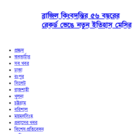
ব্রাজিল কিংবদন্তির ৫৬ বছরের
রেকর্ড ভেঙে নতুন ইতিহাস মেসির
প্রচ্ছদ
কনভার্টার
সব খবর
ঢাকা
রংপুর
সিলেট
রাজশাহী
খুলনা
চট্টগ্রাম
বরিশাল
ময়মনসিংহ
প্রবাসের খবর
বিশেষ প্রতিবেদন