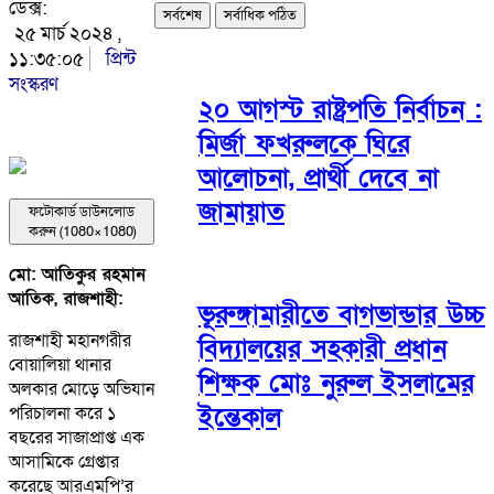
ডেক্স:
সর্বশেষ
সর্বাধিক পঠিত
২৫ মার্চ ২০২৪ ,
১১:৩৫:০৫
প্রিন্ট
সংস্করণ
২০ আগস্ট রাষ্ট্রপতি নির্বাচন :
মির্জা ফখরুলকে ঘিরে
আলোচনা, প্রার্থী দেবে না
জামায়াত
ফটোকার্ড ডাউনলোড
করুন (1080×1080)
মো: আতিকুর রহমান
আতিক, রাজশাহী:
ভূরুঙ্গামারীতে বাগভান্ডার উচ্চ
রাজশাহী মহানগরীর
বিদ্যালয়ের সহকারী প্রধান
বোয়ালিয়া থানার
শিক্ষক মোঃ নুরুল ইসলামের
অলকার মোড়ে অভিযান
ইন্তেকাল
পরিচালনা করে ১
বছরের সাজাপ্রাপ্ত এক
আসামিকে গ্রেপ্তার
করেছে আরএমপি’র