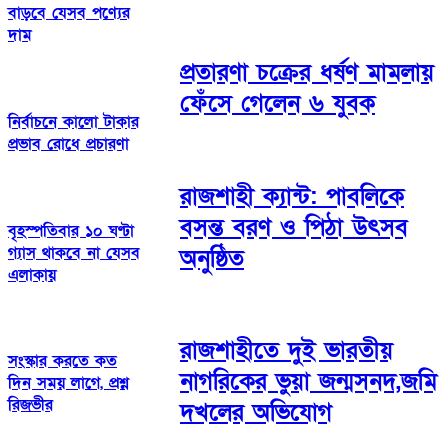
বাড়বে যেসব পণ্যের
দাম
প্রতারণা চক্রের ধর্ষণ মামলায়
ফেঁসে গেলেন ৬ যুবক
নির্বাচনে কালো টাকার
প্রভাব রোধে প্রচারণা
রাজশাহী ক্যান্ট: পাবলিকে
বসন্ত বরণ ও পিঠা উৎসব
বৃহস্পতিবার ১০ ঘণ্টা
গ্যাস থাকবে না যেসব
অনুষ্ঠিত
এলাকায়
রাজশাহীতে দুই ভারতীয়
সংস্কার করতে কত
নাগরিকের ভুয়া জন্মসনদ,জমি
দিন সময় লাগে, প্রশ্ন
রিজভীর
দখলের অভিযোগ