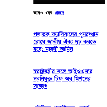
আরও খবর:
প্রচ্ছদ
পলাতক ফ্যাসিবাদের পুনরুত্থান
রোধে জাতীয় ঐক্য দৃঢ় করতে
হবে: মাহ্দী আমিন
স্বরাষ্ট্রমন্ত্রীর সঙ্গে আইওএম’র
নবনিযুক্ত চিফ অব মিশনের
সাক্ষাৎ