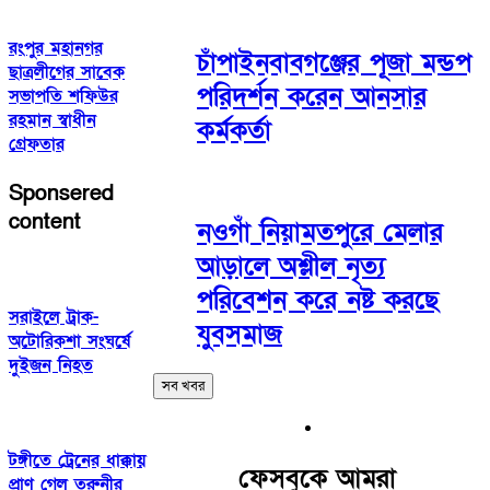
রংপুর মহানগর
চাঁপাইনবাবগঞ্জের পূজা মন্ডপ
ছাত্রলীগের সাবেক
পরিদর্শন করেন আনসার
সভাপতি শফিউর
রহমান স্বাধীন
কর্মকর্তা
গ্রেফতার
Sponsered
content
নওগাঁ নিয়ামতপুরে মেলার
আড়ালে অশ্লীল নৃত্য
পরিবেশন করে নষ্ট করছে
সরাইলে ট্রাক-
যুবসমাজ
অটোরিকশা সংঘর্ষে
দুইজন নিহত
সব খবর
টঙ্গীতে ট্রেনের ধাক্কায়
ফেসবুকে আমরা
প্রাণ গেল তরুনীর