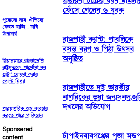
প্রতারণা চক্রের ধর্ষণ মামলায
ফেঁসে গেলেন ৬ যুবক
পুরোনো নাম–ঐতিহ্যে
ফেরত যাচ্ছি : ঢাবি
উপাচার্য
রাজশাহী ক্যান্ট: পাবলিকে
বসন্ত বরণ ও পিঠা উৎসব
অনুষ্ঠিত
মিয়ানমারে বাংলাদেশি
রাষ্ট্রদূতকে ‘পার্সোনা নন
গ্রাটা’ ঘোষণা করার
পোস্ট মিথ্যা
রাজশাহীতে দুই ভারতীয়
নাগরিকের ভুয়া জন্মসনদ,জম
দখলের অভিযোগ
পারমাণবিক অস্ত্র ব্যবহার
করতে পারে পাকিস্তান
Sponsered
চাঁপাইনবাবগঞ্জের পূজা মন্ড
content