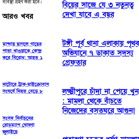
ব্যবস্থা গ্রহণ করা হবে।
বিয়ের সাজে যে ৩ নতুনত্ব
দেখা যাবে এ বছর
আরও খবর
টঙ্গী পূর্ব থানা এলাকায় পৃথ
মান্দায় ছাগলে গাছের
পাতা খাওয়াকে কেন্দ্র
অভিযানে ৭ ডাকাত সদস্য
করে বিরোধ; আহত ১
গ্রেফতার
নাটোরে ট্রাক-মাইক্রোবাস
লক্ষ্মীপুরে চাঁদা না পেয়ে খুন
সংঘর্ষে নিহত বেড়ে ৮
: মামলা থেকে বাঁচতে
নিজেদের বসতঘরে আগুন!
সংসদ নির্বাচনের
রোডম্যাপ ঘোষণা
জুলাইয়ে