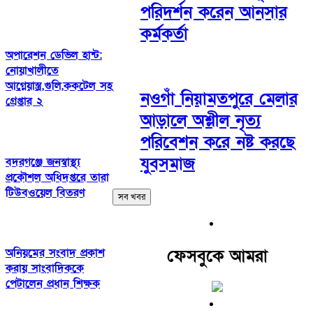
পরিদর্শন করেন আনসার
কর্মকর্তা
অপারেশন ডেভিল হান্ট:
নোয়াখালীতে
আগ্নেয়াস্ত্র,গুলি,ককটেল সহ
নওগাঁ নিয়ামতপুরে মেলার
গ্রেপ্তার ২
আড়ালে অশ্লীল নৃত্য
পরিবেশন করে নষ্ট করছে
যুবসমাজ
বদরগঞ্জে জনস্বাস্থ্য
প্রকৌশল অধিদপ্তরে তারা
টিউবওয়েল বিতরণ
সব খবর
ফেসবুকে আমরা
অনিয়মের সংবাদ প্রকাশ
করায় সাংবাদিককে
পেটালেন প্রধান শিক্ষক