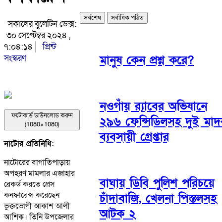
সর্বশেষ
সর্বাধিক পঠিত
সকালের বুলেটিন ডেক্স:
৩০ সেপ্টেম্বর ২০২৪ ,
৭:০৪:১৪
প্রিন্ট
সংস্করণ
মানুষ কেন প্রশ্ন করে?
নওগাঁয় র‌্যাবের অভিযানে
ফটোকার্ড ডাউনলোড করুন
২৯৬ ফেন্সিডিলসহ দুই মা
(1080×1080)
ব্যবসায়ী গ্রেপ্তার
নাটোর প্রতিনিধি:
নাটোরের বাগাতিপাড়ায়
অপহরণ মামলার এজাহার
বাঘায় ডিবি পুলিশ পরিচয়ে
রেকর্ড করতে প্রেস
কনফারেন্স করেছেন
চাঁদাবাজি, খেলনা পিস্তলসহ
ভুক্তভোগী আকাশ আলী
আটক ২
আশিক। তিনি উপজেলার