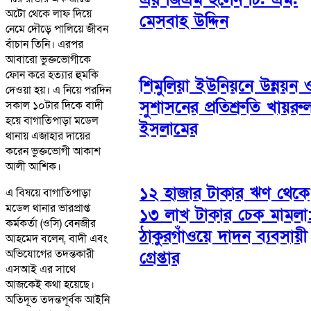
অটো থেকে লাফ দিয়ে
মেসবাহ উদ্দিন
নেমে দৌড়ে পালিয়ে জীবন
বাঁচান তিনি। এরপর
আবারো ভুক্তভোগীকে
ফোন করে হত্যার হুমকি
শিমুলিয়া ইউনিয়নে উন্নয়ন 
দেওয়া হয়। এ নিয়ে পরদিন
সুশাসনের প্রতিশ্রুতি খায়রু
সকাল ১০টার দিকে বাদী
হয়ে বাগাতিপাড়া মডেল
ইসলামের
থানায় এজাহার দায়ের
করেন ভুক্তভোগী আকাশ
আলী আশিক।
১২ হাজার টাকার ঋণ থেকে
এ বিষয়ে বাগাতিপাড়া
মডেল থানার ভারপ্রাপ্ত
১৩ লাখ টাকার চেক মামলা
কর্মকর্তা (ওসি) বেনজীর
ঠাকুরগাঁওয়ে দাদন ব্যবসায়ী
আহমেদ বলেন, বাদী এবং
অভিযোগের তদন্তকারী
গ্রেপ্তার
এসআই এর সাথে
আজকেই কথা হয়েছে।
অতিদূত তদন্তপূর্বক আইনি