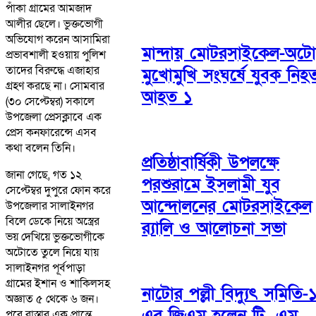
পাঁকা গ্রামের আমজাদ
আলীর ছেলে। ভুক্তভোগী
অভিযোগ করেন আসামিরা
মান্দায় মোটরসাইকেল-অট
প্রভাবশালী হওয়ায় পুলিশ
তাদের বিরুদ্ধে এজাহার
মুখোমুখি সংঘর্ষে যুবক নিহ
গ্রহণ করছে না। সোমবার
আহত ১
(৩০ সেপ্টেম্বর) সকালে
উপজেলা প্রেসক্লাবে এক
প্রেস কনফারেন্সে এসব
কথা বলেন তিনি।
প্রতিষ্ঠাবার্ষিকী উপলক্ষে
জানা গেছে, গত ১২
পরশুরামে ইসলামী যুব
সেপ্টেম্বর দুপুরে ফোন করে
আন্দোলনের মোটরসাইকেল
উপজেলার সালাইনগর
বিলে ডেকে নিয়ে অস্ত্রের
র‌্যালি ও আলোচনা সভা
ভয় দেখিয়ে ভুক্তভোগীকে
অটোতে তুলে নিয়ে যায়
সালাইনগর পূর্বপাড়া
গ্রামের ইশান ও শাকিলসহ
নাটোর পল্লী বিদ্যুৎ সমিতি-
অজ্ঞাত ৫ থেকে ৬ জন।
এর জিএম হলেন টি. এম.
পরে রাস্তার এক প্রান্তে