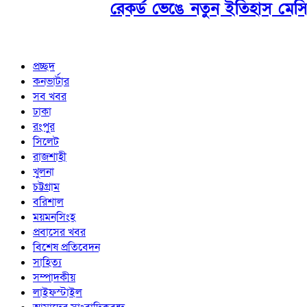
রেকর্ড ভেঙে নতুন ইতিহাস মেস
প্রচ্ছদ
কনভার্টার
সব খবর
ঢাকা
রংপুর
সিলেট
রাজশাহী
খুলনা
চট্টগ্রাম
বরিশাল
ময়মনসিংহ
প্রবাসের খবর
বিশেষ প্রতিবেদন
সাহিত্য
সম্পাদকীয়
লাইফস্টাইল