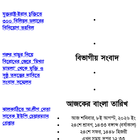
যুক্তরাষ্ট্র-ইরান চুক্তিতে
৩০০ বিলিয়ন ডলারের
বিনিয়োগ তহবিল
গরুর বাছুর নিয়ে
বিভাগীয় সংবাদ
বিরোধের জেরে ‘মিথ্যা
মামলা’ থেকে মুক্তি ও
সুষ্ঠু তদন্তের দাবিতে
সংবাদ সম্মেলন
আজকের বাংলা তারিখ
ঝালকাঠিতে আ.লীগ নেতা
সাবেক ইউপি চেয়ারম্যান
আজ শনিবার, ৮ই আগস্ট, ২০২৬ ইং
গ্রেপ্তার
২৪শে শ্রাবণ, ১৪৩৩ বঙ্গাব্দ (বর্ষাকাল)
২৪শে সফর, ১৪৪৮ হিজরী
এখন সময়, দুপুর ১২:৩৩