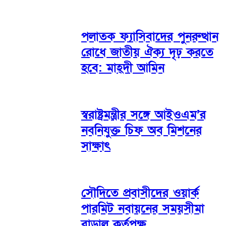
পলাতক ফ্যাসিবাদের পুনরুত্থান
রোধে জাতীয় ঐক্য দৃঢ় করতে
হবে: মাহ্দী আমিন
স্বরাষ্ট্রমন্ত্রীর সঙ্গে আইওএম’র
নবনিযুক্ত চিফ অব মিশনের
সাক্ষাৎ
সৌদিতে প্রবাসীদের ওয়ার্ক
পারমিট নবায়নের সময়সীমা
বাড়াল কর্তৃপক্ষ