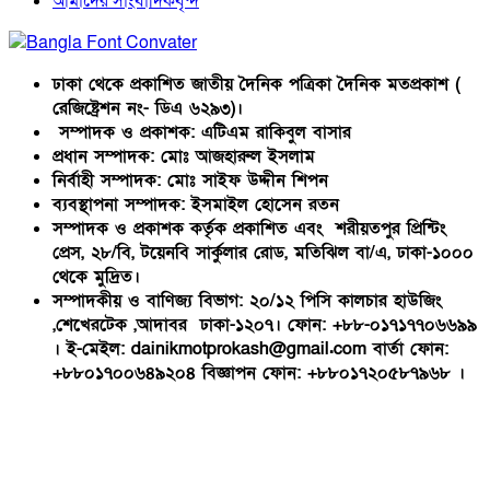
আমাদের সাংবাদিকবৃন্দ
ঢাকা থেকে প্রকাশিত জাতীয় দৈনিক পত্রিকা দৈনিক মতপ্রকাশ (
রেজিষ্ট্রেশন নং- ডিএ ৬২৯৩)।
সম্পাদক ও প্রকাশক: এটিএম রাকিবুল বাসার
প্রধান সম্পাদক: মোঃ আজহারুল ইসলাম
নির্বাহী সম্পাদক: মোঃ সাইফ উদ্দীন শিপন
ব্যবস্থাপনা সম্পাদক: ইসমাইল হোসেন রতন
সম্পাদক ও প্রকাশক কর্তৃক প্রকাশিত এবং শরীয়তপুর প্রিন্টিং
প্রেস, ২৮/বি, টয়েনবি সার্কুলার রোড, মতিঝিল বা/এ, ঢাকা-১০০০
থেকে মুদ্রিত।
সম্পাদকীয় ও বাণিজ্য বিভাগ: ২০/১২ পিসি কালচার হাউজিং
,শেখেরটেক ,আদাবর ঢাকা-১২০৭। ফোন: +৮৮-০১৭১৭৭০৬৬৯৯
। ই-মেইল: dainikmotprokash@gmail.com বার্তা ফোন:
+৮৮০১৭০০৬৪৯২০৪ বিজ্ঞাপন ফোন: +৮৮০১৭২০৫৮৭৯৬৮ ।