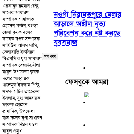
এরফানুর রহমান রেন্টু,
সাবেক সাধারণ
নওগাঁ নিয়ামতপুরে মেলার
সম্পাদক শাহাজাত
আড়ালে অশ্লীল নৃত্য
হোসেন পল্টন, বগুড়া
পরিবেশন করে নষ্ট করছে
জেলা কৃষক দলের
সাবেক দপ্তর সম্পাদক
যুবসমাজ
সামিউল আলম সামি,
ভেলাবাড়ি ইউনিয়ন
সব খবর
বিএনপি’র যুগ্ম সাধারণ
সম্পাদক রেজাউদ্দৌলা
মামুন, উপজেলা কৃষক
দলের আহ্বায়ক
ফেসবুকে আমরা
খাদেমুল ইসলাম পিন্টু,
সদস্য সচিব তাহেরুল
ইসলাম, যুগ্ম আহ্বায়ক
ফারুক হোসেন
প্রামানিক, উপজেলা
ছাত্র দলের যুগ্ম সাধারণ
সম্পাদক নিপ্পন মন্ডল
বাবুল প্রমুখ।