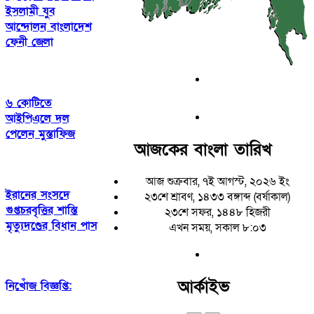
ইসলামী যুব
আন্দোলন বাংলাদেশ
ফেনী জেলা
৬ কোটিতে
আইপিএলে দল
পেলেন মুস্তাফিজ
আজকের বাংলা তারিখ
আজ শুক্রবার, ৭ই আগস্ট, ২০২৬ ইং
ইরানের সংসদে
২৩শে শ্রাবণ, ১৪৩৩ বঙ্গাব্দ (বর্ষাকাল)
গুপ্তচরবৃত্তির শাস্তি
২৩শে সফর, ১৪৪৮ হিজরী
মৃত্যুদণ্ডের বিধান পাস
এখন সময়, সকাল ৮:০৩
আর্কাইভ
নিখোঁজ বিজ্ঞপ্তি: