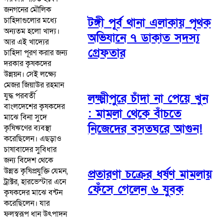
জনগনের মৌলিক
চাহিদাগুলোর মধ্যে
টঙ্গী পূর্ব থানা এলাকায় পৃথক
অন্যতম হলো খাদ্য।
অভিযানে ৭ ডাকাত সদস্য
আর এই খাদ্যের
গ্রেফতার
চাহিদা পূরণ করার জন্য
দরকার কৃষকদের
উন্নয়ন। সেই লক্ষ্যে
মেজর জিয়াউর রহমান
যুদ্ধ পরবর্তী
লক্ষ্মীপুরে চাঁদা না পেয়ে খুন
বাংলদেশের কৃষকদের
: মামলা থেকে বাঁচতে
মাঝে বিনা সুদে
নিজেদের বসতঘরে আগুন!
কৃষিঋণের ব্যবস্থা
করেছিলেন। এছড়াও
চাষাবাদের সুবিধার
জন্য বিদেশ থেকে
উন্নত কৃষিপ্রযুক্তি যেমন,
প্রতারণা চক্রের ধর্ষণ মামলায়
ট্রাক্টর, হারভেস্টার এনে
ফেঁসে গেলেন ৬ যুবক
কৃষকদের মাঝে বন্টন
করেছিলেন। যার
ফলস্বরূপ ধান উৎপাদন