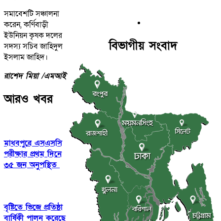
সমাবেশটি সঞ্চালনা
করেন, কর্ণিবাড়ী
ইউনিয়ন কৃষক দলের
বিভাগীয় সংবাদ
সদস্য সচিব জাহিদুল
ইসলাম জাহিদ।
রাশেদ মিয়া /এমআই
আরও খবর
মাধবপুরে এসএসসি
পরীক্ষার প্রথম দিনে
৩৫ জন অনুপস্থিত
বৃষ্টিতে ভিজে প্রতিষ্ঠা
বার্ষিকী পালন করেছে