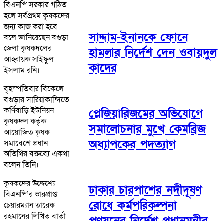
বিএনপি সরকার গঠিত
হলে সর্বপ্রথম কৃষকদের
জন্য কাজ করা হবে
সাদ্দাম-ইনানকে ফোনে
বলে জানিয়েছেন বগুড়া
জেলা কৃষকদলের
হামলার নির্দেশ দেন ওবায়দুল
আহ্বায়ক সাইফুল
কাদের
ইসলাম রনি।
বৃহস্পতিবার বিকেলে
বগুড়ার সারিয়াকান্দিতে
কর্ণিবাড়ি ইউনিয়ন
প্লেজিয়ারিজমের অভিযোগে
কৃষকদল কর্তৃক
সমালোচনার মুখে কেমব্রিজ
আয়োজিত কৃষক
অধ্যাপকের পদত্যাগ
সমাবেশে প্রধান
অতিথির বক্তব্যে একথা
বলেন তিনি।
কৃষকদের উদ্দেশ্যে
ঢাকার চারপাশের নদীদূষণ
বিএনপি’র ভারপ্রাপ্ত
রোধে কর্মপরিকল্পনা
চেয়ারম্যান তারেক
রহমানের লিখিত বার্তা
প্রণয়নের নির্দেশ প্রধানমন্ত্রীর