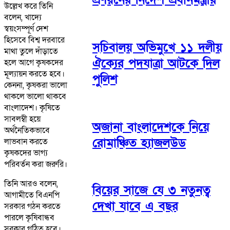
উল্লেখ করে তিনি
বলেন, খাদ্যে
স্বয়ংসম্পূর্ণ দেশ
হিসেবে বিশ্ব দরবারে
সচিবালয় অভিমুখে ১১ দলীয়
মাথা তুলে দাঁড়াতে
ঐক্যের পদযাত্রা আটকে দিল
হলে আগে কৃষকদের
মূল্যায়ন করতে হবে।
পুলিশ
কেননা, কৃষকরা ভালো
থাকলে ভালো থাকবে
বাংলাদেশ। কৃষিতে
সাবলম্বী হয়ে
অজানা বাংলাদেশকে নিয়ে
অর্থনৈতিকভাবে
রোমাঞ্চিত হ্যাজলউড
লাভবান করতে
কৃষকদের ভাগ্য
পরিবর্তন করা জরুরি।
তিনি আরও বলেন,
বিয়ের সাজে যে ৩ নতুনত্ব
আগামীতে বিএনপি
দেখা যাবে এ বছর
সরকার গঠন করতে
পারলে কৃষিবান্ধব
সরকার গঠিত হবে।