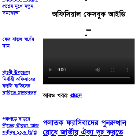
প্রশ্নের মুখে নতুন
সমঝোতা
অফিসিয়াল ফেসবুক আইডি
ফের বাড়ল স্বর্ণের
দাম
গাংনী উপজেলা
নির্বাহী অফিসারের
বদলি বাতিলের
দাবিতে মানববন্ধন
আরও খবর:
প্রচ্ছদ
পঞ্চগড়ে বাড়ছে
পলাতক ফ্যাসিবাদের পুনরুত্থান
শীতের তীব্রতা, আজ
রোধে জাতীয় ঐক্য দৃঢ় করতে
সর্বনিম্ন ১২.৬ ডিগ্রি