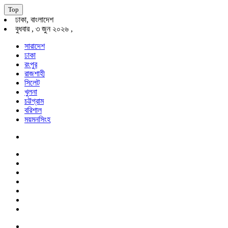
Top
ঢাকা, বাংলাদেশ
বুধবার , ৩ জুন ২০২৬ ,
সারাদেশ
ঢাকা
রংপুর
রাজশাহী
সিলেট
খুলনা
চট্টগ্রাম
বরিশাল
ময়মনসিংহ