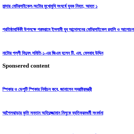
মান্দায় মোটরসাইকেল-অটোর মুখোমুখি সংঘর্ষে যুবক নিহত, আহত ১
প্রতিষ্ঠাবার্ষিকী উপলক্ষে পরশুরামে ইসলামী যুব আন্দোলনের মোটরসাইকেল র‌্যালি ও আলোচন
নাটোর পল্লী বিদ্যুৎ সমিতি-১-এর জিএম হলেন টি. এম. মেসবাহ উদ্দিন
Sponsered content
স্পিকার ও ডেপুটি স্পিকার নির্বাচন কবে, জানালেন স্বরাষ্ট্রমন্ত্রী
আগৈলঝাড়ার কৃতি সন্তান অহিদুজ্জামান নিলুকে ব্যতিক্রমধর্মী সংবর্ধনা