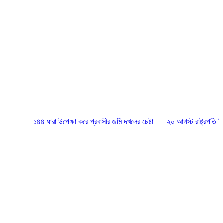
১৪৪ ধারা উপেক্ষা করে প্রবাসীর জমি দখলের চেষ্টা
|
২০ আগস্ট রাষ্ট্রপতি নির্বাচ