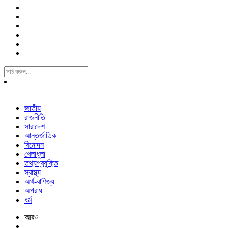
Search
For:
জাতীয়
রাজনীতি
সারাদেশ
আন্তর্জাতিক
বিনোদন
খেলাধুলা
তথ্যপ্রযুক্তি
স্বাস্থ্য
অর্থ-বাণিজ্য
অপরাধ
ধর্ম
আরও