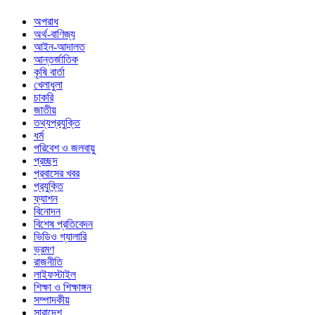
অপরাধ
অর্থ-বাণিজ্য
আইন-আদালত
আন্তর্জাতিক
কৃষি বার্তা
খেলাধুলা
চাকরি
জাতীয়
তথ্যপ্রযুক্তি
ধর্ম
পরিবেশ ও জলবায়ু
প্রচ্ছদ
প্রবাসের খবর
প্রযুক্তি
ফ্যাশন
বিনোদন
বিশেষ প্রতিবেদন
ভিডিও গ্যালারি
ভ্রমণ
রাজনীতি
লাইফস্টাইল
শিক্ষা ও শিক্ষাঙ্গন
সম্পাদকীয়
সারাদেশ