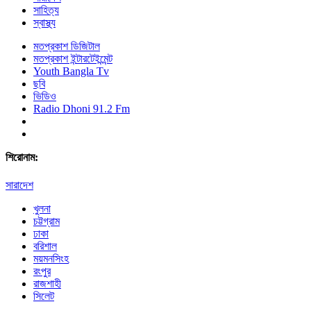
সাহিত্য
স্বাস্থ্য
মতপ্রকাশ ডিজিটাল
মতপ্রকাশ ইন্টারটেইন্মেন্ট
Youth Bangla Tv
ছবি
ভিডিও
Radio Dhoni 91.2 Fm
শিরোনাম:
সারাদেশ
খুলনা
চট্টগ্রাম
ঢাকা
বরিশাল
ময়মনসিংহ
রংপুর
রাজশাহী
সিলেট