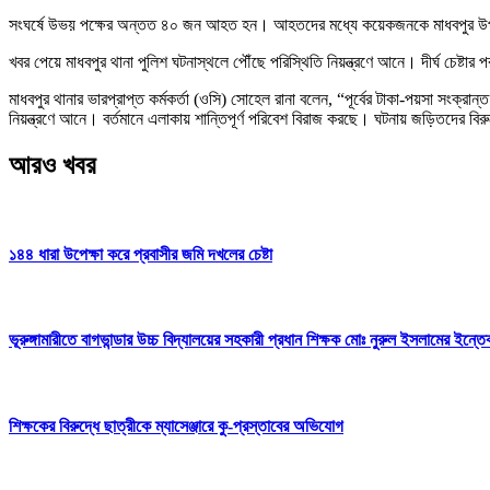
সংঘর্ষে উভয় পক্ষের অন্তত ৪০ জন আহত হন। আহতদের মধ্যে কয়েকজনকে মাধবপুর উপজেলা 
খবর পেয়ে মাধবপুর থানা পুলিশ ঘটনাস্থলে পৌঁছে পরিস্থিতি নিয়ন্ত্রণে আনে। দীর্ঘ চেষ্টার 
মাধবপুর থানার ভারপ্রাপ্ত কর্মকর্তা (ওসি) সোহেল রানা বলেন, “পূর্বের টাকা-পয়সা সংক্রান
নিয়ন্ত্রণে আনে। বর্তমানে এলাকায় শান্তিপূর্ণ পরিবেশ বিরাজ করছে। ঘটনায় জড়িতদের বি
আরও খবর
১৪৪ ধারা উপেক্ষা করে প্রবাসীর জমি দখলের চেষ্টা
ভূরুঙ্গামারীতে বাগভান্ডার উচ্চ বিদ্যালয়ের সহকারী প্রধান শিক্ষক মোঃ নুরুল ইসলামের ইন্ত
শিক্ষকের বিরুদ্ধে ছাত্রীকে ম্যাসেঞ্জারে কু-প্রস্তাবের অভিযোগ