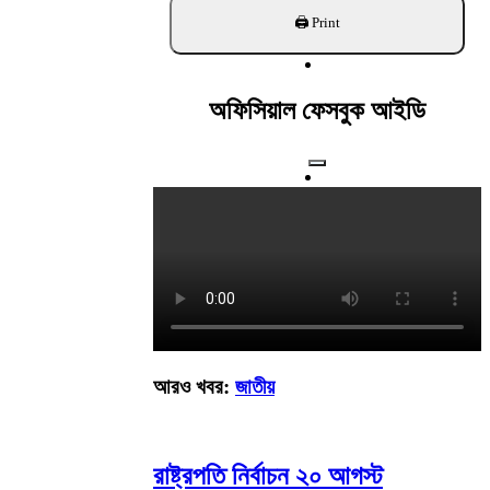
খুঁজুন
অফিসিয়াল ফেসবুক আইডি
আরও খবর:
জাতীয়
রাষ্ট্রপতি নির্বাচন ২০ আগস্ট