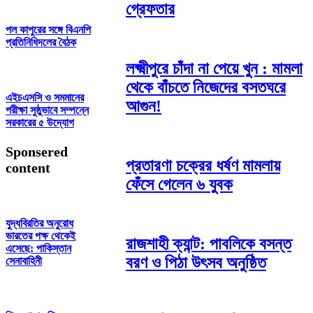
গ্রেফতার
পল কাপুরের সঙ্গে বিএনপি
প্রতিনিধিদলের বৈঠক
লক্ষ্মীপুরে চাঁদা না পেয়ে খুন : মামলা
থেকে বাঁচতে নিজেদের বসতঘরে
এইচএসসি ও সমমানের
আগুন!
পরীক্ষা সুষ্ঠুভাবে সম্পন্নে
সরকারের ৫ উদ্যোগ
Sponsered
প্রতারণা চক্রের ধর্ষণ মামলায়
content
ফেঁসে গেলেন ৬ যুবক
যুদ্ধবিরতির অনুরোধ
ভারতের পক্ষ থেকেই
রাজশাহী ক্যান্ট: পাবলিকে বসন্ত
এসেছে: পাকিস্তান
বরণ ও পিঠা উৎসব অনুষ্ঠিত
সেনাবাহিনী