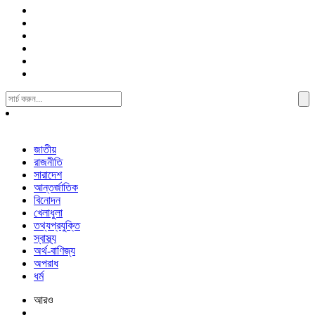
Search
For:
জাতীয়
রাজনীতি
সারাদেশ
আন্তর্জাতিক
বিনোদন
খেলাধুলা
তথ্যপ্রযুক্তি
স্বাস্থ্য
অর্থ-বাণিজ্য
অপরাধ
ধর্ম
আরও