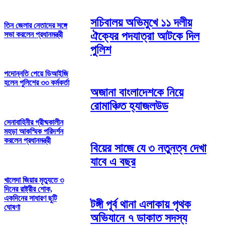
সচিবালয় অভিমুখে ১১ দলীয়
তিন জেলার নেতাদের সঙ্গে
ঐক্যের পদযাত্রা আটকে দিল
সভা করলেন প্রধানমন্ত্রী
পুলিশ
পদোন্নতি পেয়ে ডিআইজি
হলেন পুলিশের ৩৩ কর্মকর্তা
অজানা বাংলাদেশকে নিয়ে
রোমাঞ্চিত হ্যাজলউড
সেনাবাহিনীর গ্রীষ্মকালীন
মহড়া আকস্মিক পরিদর্শন
করলেন প্রধানমন্ত্রী
বিয়ের সাজে যে ৩ নতুনত্ব দেখা
যাবে এ বছর
খালেদা জিয়ার মৃত্যুতে ৩
দিনের রাষ্ট্রীর শোক,
একদিনের সাধারণ ছুটি
টঙ্গী পূর্ব থানা এলাকায় পৃথক
ঘোষণা
অভিযানে ৭ ডাকাত সদস্য