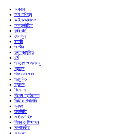
অপরাধ
অর্থ-বাণিজ্য
আইন-আদালত
আন্তর্জাতিক
কৃষি বার্তা
খেলাধুলা
চাকরি
জাতীয়
তথ্যপ্রযুক্তি
ধর্ম
পরিবেশ ও জলবায়ু
প্রচ্ছদ
প্রবাসের খবর
প্রযুক্তি
ফ্যাশন
বিনোদন
বিশেষ প্রতিবেদন
ভিডিও গ্যালারি
ভ্রমণ
রাজনীতি
লাইফস্টাইল
শিক্ষা ও শিক্ষাঙ্গন
সম্পাদকীয়
সারাদেশ