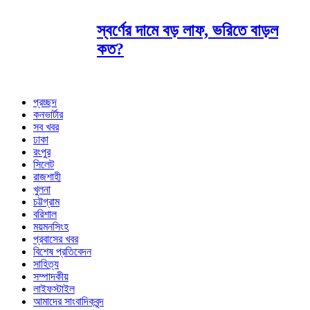
স্বর্ণের দামে বড় লাফ, ভরিতে বাড়ল
কত?
প্রচ্ছদ
কনভার্টার
সব খবর
ঢাকা
রংপুর
সিলেট
রাজশাহী
খুলনা
চট্টগ্রাম
বরিশাল
ময়মনসিংহ
প্রবাসের খবর
বিশেষ প্রতিবেদন
সাহিত্য
সম্পাদকীয়
লাইফস্টাইল
আমাদের সাংবাদিকবৃন্দ