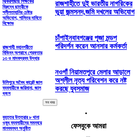
ঝিকরগাছায় শিক্ষকের
রাজশাহীতে দুই ভারতীয় নাগরিকের
বিরুদ্ধে ছাত্রীকে
ভুয়া জন্মসনদ,জমি দখলের অভিযোগ
শ্লীলতাহানির চেষ্টার
অভিযোগ, শাস্তির দাবিতে
বিক্ষোভ
চাঁপাইনবাবগঞ্জের পূজা মন্ডপ
পরিদর্শন করেন আনসার কর্মকর্তা
রাজশাহী মহানগরীতে
বিভিন্ন অপরাধে গ্রেফতার
১৩ ও মাদকদ্রব্য উদ্ধার
নওগাঁ নিয়ামতপুরে মেলার আড়ালে
অশ্লীল নৃত্য পরিবেশন করে নষ্ট
উলিপুরে অবৈধ কারেন্ট জাল
করছে যুবসমাজ
ব্যবসায়ীকে জরিমানা, জাল
ধ্বংস
সব খবর
বৃহত্তর উত্তরার ৮ থানা
ওষুধ ব্যবসায়ীদের সমন্বয়ে
ফেসবুকে আমরা
মানববন্ধন অনুষ্ঠিত