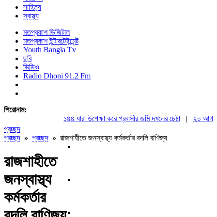
সাহিত্য
স্বাস্থ্য
মতপ্রকাশ ডিজিটাল
মতপ্রকাশ ইন্টারটেইন্মেন্ট
Youth Bangla Tv
ছবি
ভিডিও
Radio Dhoni 91.2 Fm
শিরোনাম:
১৪৪ ধারা উপেক্ষা করে প্রবাসীর জমি দখলের চেষ্টা
|
২০ আগস্ট রাষ
প্রচ্ছদ
প্রচ্ছদ
»
প্রচ্ছদ
»
রাজশাহীতে জনস্বাস্থ্য কর্মকর্তার বদলি বাণিজ্য
রাজশাহীতে
জনস্বাস্থ্য
কর্মকর্তার
বদলি বাণিজ্য