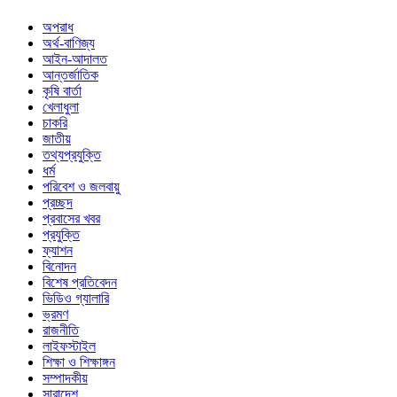
অপরাধ
অর্থ-বাণিজ্য
আইন-আদালত
আন্তর্জাতিক
কৃষি বার্তা
খেলাধুলা
চাকরি
জাতীয়
তথ্যপ্রযুক্তি
ধর্ম
পরিবেশ ও জলবায়ু
প্রচ্ছদ
প্রবাসের খবর
প্রযুক্তি
ফ্যাশন
বিনোদন
বিশেষ প্রতিবেদন
ভিডিও গ্যালারি
ভ্রমণ
রাজনীতি
লাইফস্টাইল
শিক্ষা ও শিক্ষাঙ্গন
সম্পাদকীয়
সারাদেশ