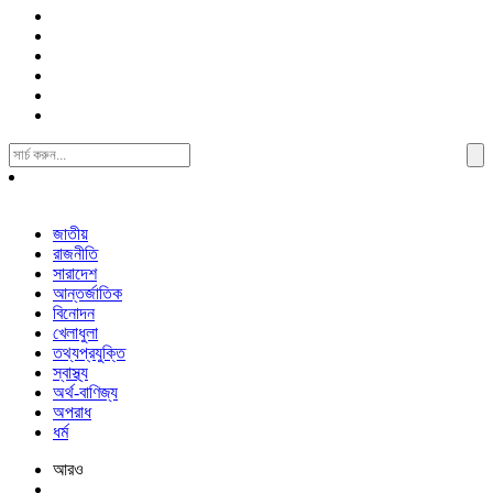
Search
For:
জাতীয়
রাজনীতি
সারাদেশ
আন্তর্জাতিক
বিনোদন
খেলাধুলা
তথ্যপ্রযুক্তি
স্বাস্থ্য
অর্থ-বাণিজ্য
অপরাধ
ধর্ম
আরও