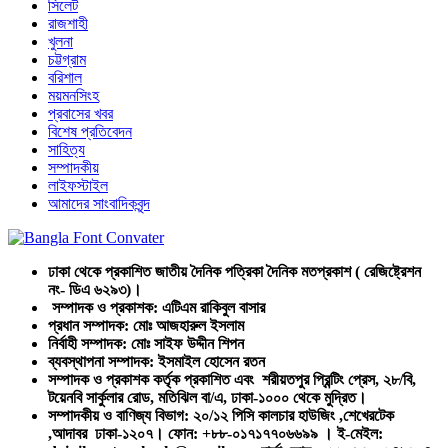
সিলেট
রাজশাহী
খুলনা
চট্টগ্রাম
বরিশাল
ময়মনসিংহ
প্রবাসের খবর
বিশেষ প্রতিবেদন
সাহিত্য
সম্পাদকীয়
লাইফস্টাইল
আমাদের সাংবাদিকবৃন্দ
ঢাকা থেকে প্রকাশিত জাতীয় দৈনিক পত্রিকা দৈনিক মতপ্রকাশ ( রেজিষ্ট্রেশন
নং- ডিএ ৬২৯৩)।
সম্পাদক ও প্রকাশক: এটিএম রাকিবুল বাসার
প্রধান সম্পাদক: মোঃ আজহারুল ইসলাম
নির্বাহী সম্পাদক: মোঃ সাইফ উদ্দীন শিপন
ব্যবস্থাপনা সম্পাদক: ইসমাইল হোসেন রতন
সম্পাদক ও প্রকাশক কর্তৃক প্রকাশিত এবং শরীয়তপুর প্রিন্টিং প্রেস, ২৮/বি,
টয়েনবি সার্কুলার রোড, মতিঝিল বা/এ, ঢাকা-১০০০ থেকে মুদ্রিত।
সম্পাদকীয় ও বাণিজ্য বিভাগ: ২০/১২ পিসি কালচার হাউজিং ,শেখেরটেক
,আদাবর ঢাকা-১২০৭। ফোন: +৮৮-০১৭১৭৭০৬৬৯৯ । ই-মেইল: