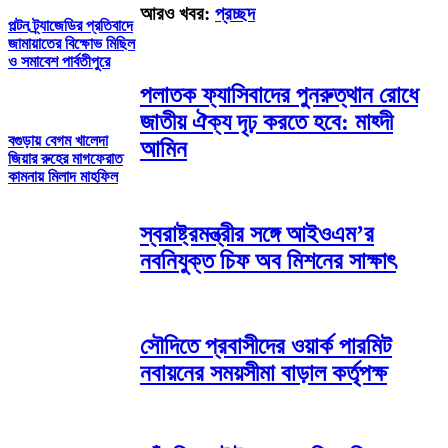
আরও খবর:
প্রচ্ছদ
পল্টন ট্র্যাজেডির প্রতিবাদে
জামায়াতের বিক্ষোভ মিছিল
ও সমাবেশ পার্বতীপুরে
পলাতক ফ্যাসিবাদের পুনরুত্থান রোধে
জাতীয় ঐক্য দৃঢ় করতে হবে: মাহ্দী
বগুড়ায় বেগম খালেদা
আমিন
জিয়ার রুহের মাগফেরাত
কামনায় মিলাদ মাহফিল
স্বরাষ্ট্রমন্ত্রীর সঙ্গে আইওএম’র
নবনিযুক্ত চিফ অব মিশনের সাক্ষাৎ
সৌদিতে প্রবাসীদের ওয়ার্ক পারমিট
নবায়নের সময়সীমা বাড়াল কর্তৃপক্ষ