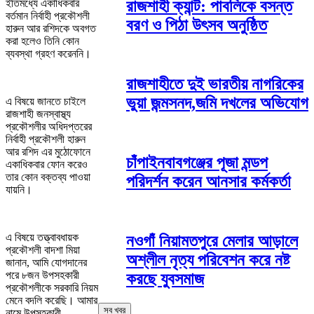
রাজশাহী ক্যান্ট: পাবলিকে বসন্ত
ইতিমধ্যে একাধিকবার
বর্তমান নির্বাহী প্রকৌশলী
বরণ ও পিঠা উৎসব অনুষ্ঠিত
হারুন আর রশিদকে অবগত
করা হলেও তিনি কোন
ব্যবস্থা গ্রহণ করেননি।
রাজশাহীতে দুই ভারতীয় নাগরিকের
ভুয়া জন্মসনদ,জমি দখলের অভিযোগ
এ বিষয়ে জানতে চাইলে
রাজশাহী জনস্বাস্থ্য
প্রকৌশলীর অধিদপ্তরের
নির্বাহী প্রকৌশলী হারুন
আর রশিদ এর মুঠোফোনে
চাঁপাইনবাবগঞ্জের পূজা মন্ডপ
একাধিকবার ফোন করেও
তার কোন বক্তব্য পাওয়া
পরিদর্শন করেন আনসার কর্মকর্তা
যায়নি।
এ বিষয়ে তত্ত্বাবধায়ক
নওগাঁ নিয়ামতপুরে মেলার আড়ালে
প্রকৌশলী বাদশা মিয়া
অশ্লীল নৃত্য পরিবেশন করে নষ্ট
জানান, আমি যোগদানের
পরে ৮জন উপসহকারী
করছে যুবসমাজ
প্রকৌশলীকে সরকারি নিয়ম
মেনে বদলি করেছি। আমার
সব খবর
নামে উপসহকারী