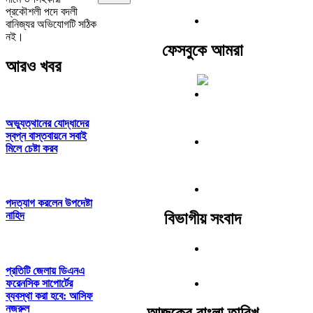
প্রকৌশলী পদে বদলী
বানিজ্যর অভিযোগটি সঠিক
নই।
ফেসবুকে আমরা
আরও খবর
অভ্যুত্থানের যোদ্ধাদের
স্বপ্ন বাস্তবায়নে সবাই
মিলে চেষ্টা করব
পদত্যাগ করলেন উপদেষ্টা
বিভাগীয় সংবাদ
নাহিদ
প্রতিটি জেলায় ডিএনএ
ফরেনসিক সাপোর্টের
ব্যবস্থা করা হবে: আসিফ
নজরুল
আজকের বাংলা তারিখ