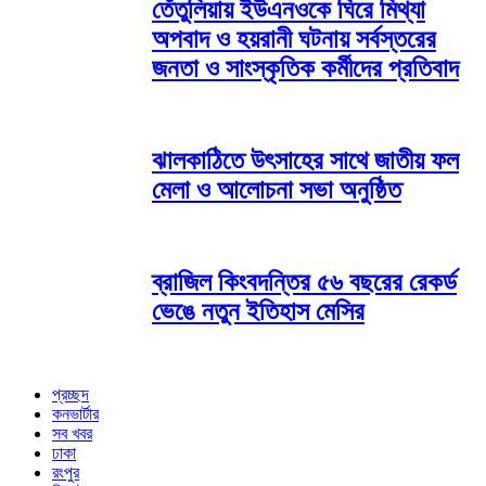
তেঁতুলিয়ায় ইউএনওকে ঘিরে মিথ্যা
অপবাদ ও হয়রানী ঘটনায় সর্বস্তরের
জনতা ও সাংস্কৃতিক কর্মীদের প্রতিবাদ
ঝালকাঠিতে উৎসাহের সাথে জাতীয় ফল
মেলা ও আলোচনা সভা অনুষ্ঠিত
ব্রাজিল কিংবদন্তির ৫৬ বছরের রেকর্ড
ভেঙে নতুন ইতিহাস মেসির
প্রচ্ছদ
কনভার্টার
সব খবর
ঢাকা
রংপুর