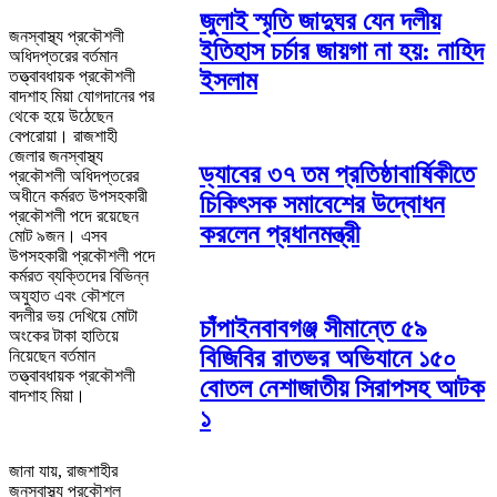
জুলাই স্মৃতি জাদুঘর যেন দলীয়
জনস্বাস্থ্য প্রকৌশলী
ইতিহাস চর্চার জায়গা না হয়: নাহিদ
অধিদপ্তরের বর্তমান
ইসলাম
তত্ত্বাবধায়ক প্রকৌশলী
বাদশাহ মিয়া যোগদানের পর
থেকে হয়ে উঠেছেন
বেপরোয়া। রাজশাহী
জেলার জনস্বাস্থ্য
ড্যাবের ৩৭ তম প্রতিষ্ঠাবার্ষিকীতে
প্রকৌশলী অধিদপ্তরের
অধীনে কর্মরত উপসহকারী
চিকিৎসক সমাবেশের উদ্বোধন
প্রকৌশলী পদে রয়েছেন
করলেন প্রধানমন্ত্রী
মোট ৯জন। এসব
উপসহকারী প্রকৌশলী পদে
কর্মরত ব্যক্তিদের বিভিন্ন
অযুহাত এবং কৌশলে
বদলীর ভয় দেখিয়ে মোটা
চাঁপাইনবাবগঞ্জ সীমান্তে ৫৯
অংকের টাকা হাতিয়ে
বিজিবির রাতভর অভিযানে ১৫০
নিয়েছেন বর্তমান
তত্ত্বাবধায়ক প্রকৌশলী
বোতল নেশাজাতীয় সিরাপসহ আটক
বাদশাহ মিয়া।
১
জানা যায়, রাজশাহীর
জনস্বাস্থ্য প্রকৌশল