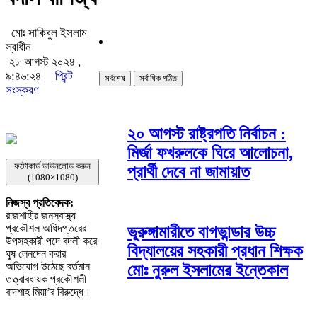
মোঃ সাকিবুল ইসলাম
স্বাধীন
২৮ আগস্ট ২০২৪ ,
৯:৪৬:২৪
প্রিন্ট
সর্বশেষ
সর্বাধিক পঠিত
সংস্করণ
২০ আগস্ট রাষ্ট্রপতি নির্বাচন :
মির্জা ফখরুলকে ঘিরে আলোচনা,
ফটোকার্ড ডাউনলোড করুন
প্রার্থী দেবে না জামায়াত
(1080×1080)
নিজস্ব প্রতিবেদক:
রাজশাহীর জনস্বাস্থ্য
প্রকৌশল অধিদপ্তরের
ভূরুঙ্গামারীতে বাগভান্ডার উচ্চ
উপসহকারী পদে বদলী করে
বিদ্যালয়ের সহকারী প্রধান শিক্ষক
ঘুষ লেনদেন করার
অভিযোগ উঠেছে বর্তমান
মোঃ নুরুল ইসলামের ইন্তেকাল
তত্ত্বাবধায়ক প্রকৌশলী
বাদশাহ মিয়া’র বিরুদ্ধে।