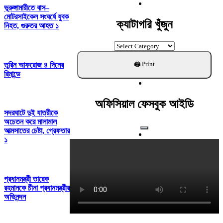
For:
ভূরুঙ্গামারীতে বাস–
মোটরসাইকেল সংঘর্ষে যুবক
ক্যাটাগরি খুঁজুন
নিহত, গুরুতর আহত ১
ক্যাটাগরি
খুঁজুন
তুরিন আফরোজ ৪ দিনের
রিমান্ডে
অফিসিয়াল ফেসবুক আইডি
সদরঘাটে দুই যাত্রীকে
অচেতন করে মালামাল
আত্মসাতের চেষ্টা, গ্রেফতার
১
প্রধানমন্ত্রী তারেক
রহমানকে চীনা প্রধানমন্ত্রীর
অভিনন্দন