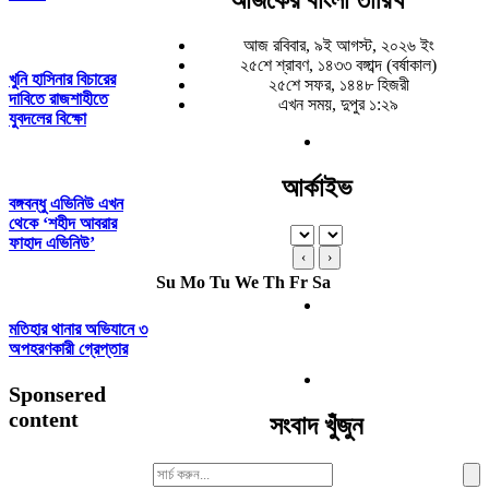
আজ রবিবার, ৯ই আগস্ট, ২০২৬ ইং
২৫শে শ্রাবণ, ১৪৩৩ বঙ্গাব্দ (বর্ষাকাল)
খুনি হাসিনার বিচারের
২৫শে সফর, ১৪৪৮ হিজরী
দাবিতে রাজশাহীতে
এখন সময়, দুপুর ১:২৯
যুবদলের বিক্ষো
আর্কাইভ
বঙ্গবন্ধু এভিনিউ এখন
থেকে ‘শহীদ আবরার
ফাহাদ এভিনিউ’
‹
›
Su
Mo
Tu
We
Th
Fr
Sa
মতিহার থানার অভিযানে ৩
অপহরণকারী গ্রেপ্তার
Sponsered
content
সংবাদ খুঁজুন
Search