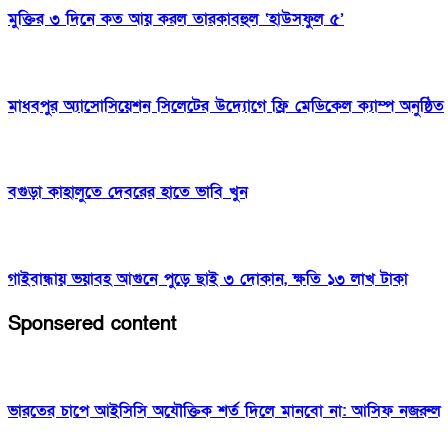
মুক্তির ৩ দিনে কত আয় করল তারকাবহুল ‘হাউসফুল ৫’
মাধবপুর অ‍্যাসোসিয়েশন সিলেটের উদ্যোগে ফ্রি মেডিকেল ক্যাম্প অনুষ্ঠিত
বগুড়া কাহালুতে দেবরের হাতে ভাবি খুন
গাইবান্ধায় ভয়াবহ আগুনে পুড়ে ছাই ৩ দোকান, ক্ষতি ১৩ লাখ টাকা
Sponsered content
ভারতের চাপে আইসিসি অযৌক্তিক শর্ত দিলে মানবো না: আসিফ নজরুল