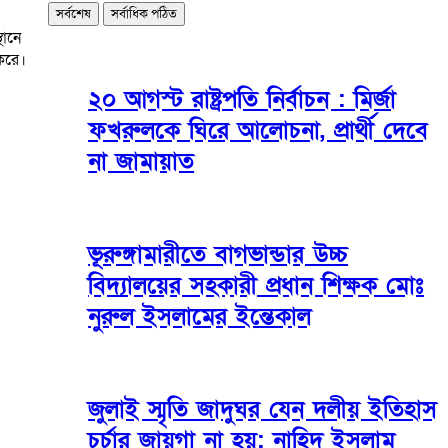
সর্বশেষ
সর্বাধিক পঠিত
থানে
করে।
২০ আগস্ট রাষ্ট্রপতি নির্বাচন : মির্জা
ফখরুলকে ঘিরে আলোচনা, প্রার্থী দেবে
না জামায়াত
ভূরুঙ্গামারীতে বাগভান্ডার উচ্চ
বিদ্যালয়ের সহকারী প্রধান শিক্ষক মোঃ
নুরুল ইসলামের ইন্তেকাল
জুলাই স্মৃতি জাদুঘর যেন দলীয় ইতিহাস
চর্চার জায়গা না হয়: নাহিদ ইসলাম