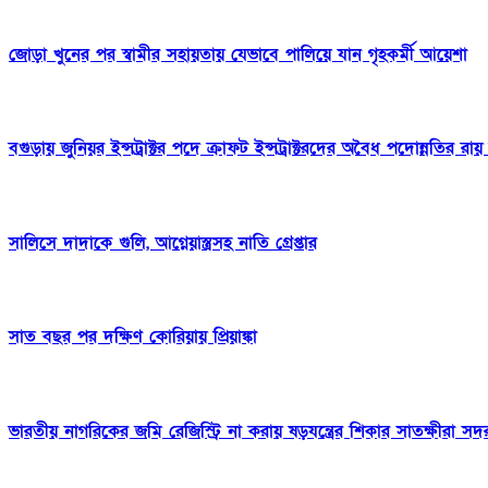
জোড়া খুনের পর স্বামীর সহায়তায় যেভাবে পালিয়ে যান গৃহকর্মী আয়েশা
বগুড়ায় জুনিয়র ইন্সট্রাক্টর পদে ক্রাফট ইন্সট্রাক্টরদের অবৈধ পদোন্নতির রা
সালিসে দাদাকে গুলি, আগ্নেয়াস্ত্রসহ নাতি গ্রেপ্তার
সাত বছর পর দক্ষিণ কোরিয়ায় প্রিয়াঙ্কা
ভারতীয় নাগরিকের জমি রেজিস্ট্রি না করায় ষড়যন্ত্রের শিকার সাতক্ষীরা সদর 