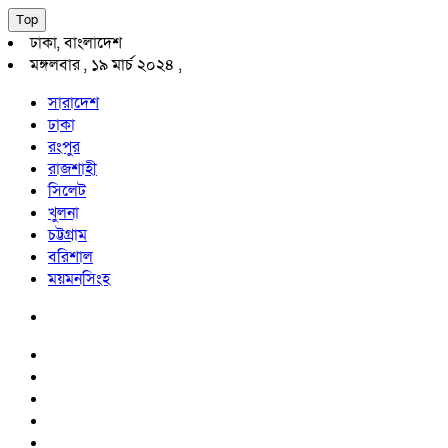
Top
ঢাকা, বাংলাদেশ
মঙ্গলবার , ১৯ মার্চ ২০২৪ ,
সারাদেশ
ঢাকা
রংপুর
রাজশাহী
সিলেট
খুলনা
চট্টগ্রাম
বরিশাল
ময়মনসিংহ