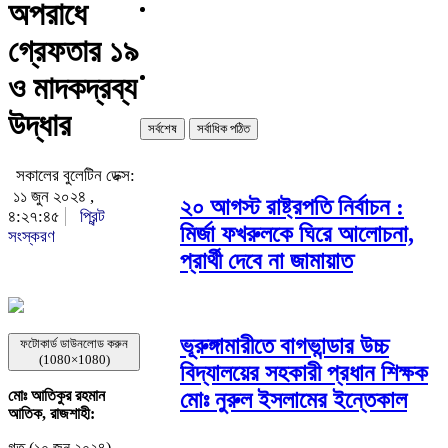
অপরাধে
গ্রেফতার ১৯
ও মাদকদ্রব্য
উদ্ধার
সর্বশেষ
সর্বাধিক পঠিত
সকালের বুলেটিন ডেক্স:
১১ জুন ২০২৪ ,
২০ আগস্ট রাষ্ট্রপতি নির্বাচন :
৪:২৭:৪৫
প্রিন্ট
মির্জা ফখরুলকে ঘিরে আলোচনা,
সংস্করণ
প্রার্থী দেবে না জামায়াত
ভূরুঙ্গামারীতে বাগভান্ডার উচ্চ
ফটোকার্ড ডাউনলোড করুন
(1080×1080)
বিদ্যালয়ের সহকারী প্রধান শিক্ষক
মোঃ নুরুল ইসলামের ইন্তেকাল
মোঃ আতিকুর রহমান
আতিক, রাজশাহী:
গত (১০ জুন ২০২৪)