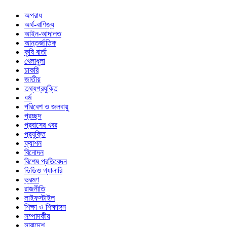
অপরাধ
অর্থ-বাণিজ্য
আইন-আদালত
আন্তর্জাতিক
কৃষি বার্তা
খেলাধুলা
চাকরি
জাতীয়
তথ্যপ্রযুক্তি
ধর্ম
পরিবেশ ও জলবায়ু
প্রচ্ছদ
প্রবাসের খবর
প্রযুক্তি
ফ্যাশন
বিনোদন
বিশেষ প্রতিবেদন
ভিডিও গ্যালারি
ভ্রমণ
রাজনীতি
লাইফস্টাইল
শিক্ষা ও শিক্ষাঙ্গন
সম্পাদকীয়
সারাদেশ