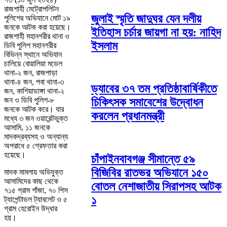
রাজশাহী মেট্রোপলিটন
জুলাই স্মৃতি জাদুঘর যেন দলীয়
পুলিশের অভিযানে মোট ১৯
জনকে আটক করা হয়েছে।
ইতিহাস চর্চার জায়গা না হয়: নাহিদ
রাজশাহী মহানগরীর থানা ও
ইসলাম
ডিবি পুলিশ মহানগরীর
বিভিন্ন স্থানে অভিযান
চালিয়ে বোয়ালিয়া মডেল
থানা-২ জন, রাজপাড়া
থানা-৪ জন, পবা থানা-৩
ড্যাবের ৩৭ তম প্রতিষ্ঠাবার্ষিকীতে
জন, কাশিয়াডাঙ্গা থানা-২
জন ও ডিবি পুলিশ-৮
চিকিৎসক সমাবেশের উদ্বোধন
জনকে আটক করে। যার
করলেন প্রধানমন্ত্রী
মধ্যে ৩ জন ওয়ারেন্টভুক্ত
আসামি, ১১ জনকে
মাদকদ্রব্যসহ ও অন্যান্য
অপরাধে ৫ গ্রেফতার করা
হয়েছে।
চাঁপাইনবাবগঞ্জ সীমান্তে ৫৯
বিজিবির রাতভর অভিযানে ১৫০
মাদক মামলায় অভিযুক্ত
আসামিদের কাছ থেকে
বোতল নেশাজাতীয় সিরাপসহ আটক
৭১৫ গ্রাম গাঁজা, ৭০ পিস
১
ট্যাপেন্টাডল ট্যাবলেট ও ৫
গ্রাম হেরোইন উদ্ধার
হয়।