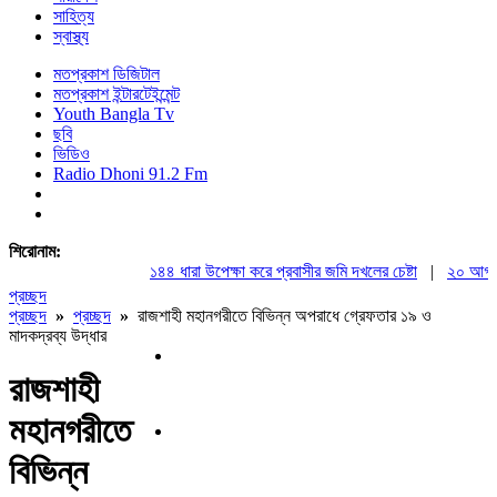
সাহিত্য
স্বাস্থ্য
মতপ্রকাশ ডিজিটাল
মতপ্রকাশ ইন্টারটেইন্মেন্ট
Youth Bangla Tv
ছবি
ভিডিও
Radio Dhoni 91.2 Fm
শিরোনাম:
১৪৪ ধারা উপেক্ষা করে প্রবাসীর জমি দখলের চেষ্টা
|
২০ আগস্ট রাষ
প্রচ্ছদ
প্রচ্ছদ
»
প্রচ্ছদ
»
রাজশাহী মহানগরীতে বিভিন্ন অপরাধে গ্রেফতার ১৯ ও
মাদকদ্রব্য উদ্ধার
রাজশাহী
মহানগরীতে
বিভিন্ন