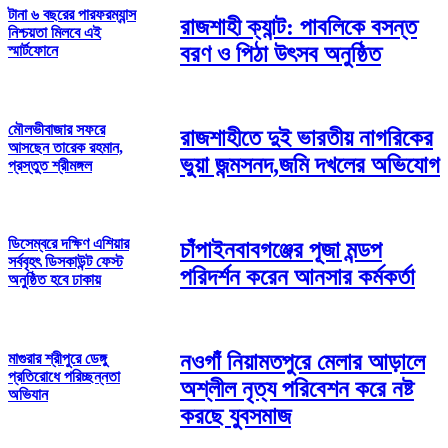
টানা ৬ বছরের পারফরম্যান্স
রাজশাহী ক্যান্ট: পাবলিকে বসন্ত
নিশ্চয়তা মিলবে এই
বরণ ও পিঠা উৎসব অনুষ্ঠিত
স্মার্টফোনে
মৌলভীবাজার সফরে
রাজশাহীতে দুই ভারতীয় নাগরিকের
আসছেন তারেক রহমান,
ভুয়া জন্মসনদ,জমি দখলের অভিযোগ
প্রস্তুত শ্রীমঙ্গল
ডিসেম্বরে দক্ষিণ এশিয়ার
চাঁপাইনবাবগঞ্জের পূজা মন্ডপ
সর্ববৃহৎ ডিসকাউন্ট ফেস্ট
পরিদর্শন করেন আনসার কর্মকর্তা
অনুষ্ঠিত হবে ঢাকায়
নওগাঁ নিয়ামতপুরে মেলার আড়ালে
মাগুরার শ্রীপুরে ডেঙ্গু
প্রতিরোধে পরিচ্ছন্নতা
অশ্লীল নৃত্য পরিবেশন করে নষ্ট
অভিযান
করছে যুবসমাজ