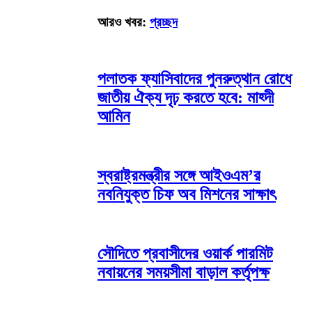
আরও খবর:
প্রচ্ছদ
পলাতক ফ্যাসিবাদের পুনরুত্থান রোধে
জাতীয় ঐক্য দৃঢ় করতে হবে: মাহ্দী
আমিন
স্বরাষ্ট্রমন্ত্রীর সঙ্গে আইওএম’র
নবনিযুক্ত চিফ অব মিশনের সাক্ষাৎ
সৌদিতে প্রবাসীদের ওয়ার্ক পারমিট
নবায়নের সময়সীমা বাড়াল কর্তৃপক্ষ