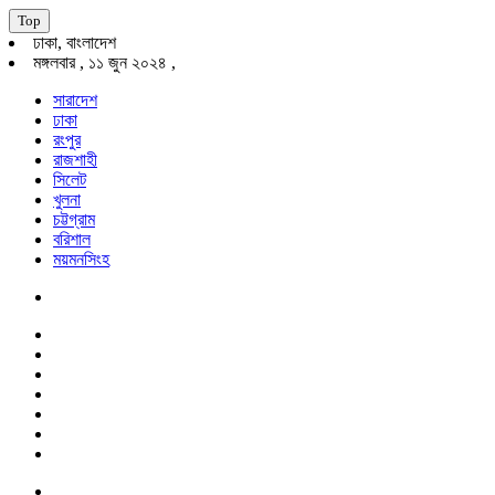
Top
ঢাকা, বাংলাদেশ
মঙ্গলবার , ১১ জুন ২০২৪ ,
সারাদেশ
ঢাকা
রংপুর
রাজশাহী
সিলেট
খুলনা
চট্টগ্রাম
বরিশাল
ময়মনসিংহ