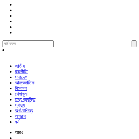
Search
For:
জাতীয়
রাজনীতি
সারাদেশ
আন্তর্জাতিক
বিনোদন
খেলাধুলা
তথ্যপ্রযুক্তি
স্বাস্থ্য
অর্থ-বাণিজ্য
অপরাধ
ধর্ম
আরও