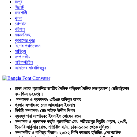
রংপুর
সিলেট
রাজশাহী
খুলনা
চট্টগ্রাম
বরিশাল
ময়মনসিংহ
প্রবাসের খবর
বিশেষ প্রতিবেদন
সাহিত্য
সম্পাদকীয়
লাইফস্টাইল
আমাদের সাংবাদিকবৃন্দ
ঢাকা থেকে প্রকাশিত জাতীয় দৈনিক পত্রিকা দৈনিক মতপ্রকাশ ( রেজিষ্ট্রেশন
নং- ডিএ ৬২৯৩)।
সম্পাদক ও প্রকাশক: এটিএম রাকিবুল বাসার
প্রধান সম্পাদক: মোঃ আজহারুল ইসলাম
নির্বাহী সম্পাদক: মোঃ সাইফ উদ্দীন শিপন
ব্যবস্থাপনা সম্পাদক: ইসমাইল হোসেন রতন
সম্পাদক ও প্রকাশক কর্তৃক প্রকাশিত এবং শরীয়তপুর প্রিন্টিং প্রেস, ২৮/বি,
টয়েনবি সার্কুলার রোড, মতিঝিল বা/এ, ঢাকা-১০০০ থেকে মুদ্রিত।
সম্পাদকীয় ও বাণিজ্য বিভাগ: ২০/১২ পিসি কালচার হাউজিং ,শেখেরটেক