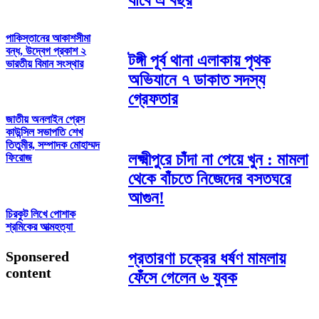
যাবে এ বছর
পাকিস্তানের আকাশসীমা
বন্ধ, উদ্বেগ প্রকাশ ২
টঙ্গী পূর্ব থানা এলাকায় পৃথক
ভারতীয় বিমান সংস্থার
অভিযানে ৭ ডাকাত সদস্য
গ্রেফতার
জাতীয় অনলাইন প্রেস
কাউন্সিল সভাপতি শেখ
তিতুমীর, সম্পাদক মোহাম্মদ
লক্ষ্মীপুরে চাঁদা না পেয়ে খুন : মামলা
ফিরোজ
থেকে বাঁচতে নিজেদের বসতঘরে
আগুন!
চিরকুট লিখে পোশাক
শ্রমিকের আত্মহত্যা
Sponsered
প্রতারণা চক্রের ধর্ষণ মামলায়
content
ফেঁসে গেলেন ৬ যুবক