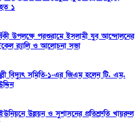
আহত ১
াবার্ষিকী উপলক্ষে পরশুরামে ইসলামী যুব আন্দোলনের
কেল র‌্যালি ও আলোচনা সভা
্লী বিদ্যুৎ সমিতি-১-এর জিএম হলেন টি. এম.
দ্দিন
 ইউনিয়নে উন্নয়ন ও সুশাসনের প্রতিশ্রুতি খায়রুল
র