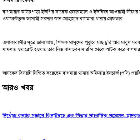
বাগমারার আউচপাড়া ইউপির সাবেক চেয়ারম্যান ও ইউনিয়ন আওয়ামী লীগের সভ
ওয়ারেন্টভুক্ত আসামী সরদার জান মোহাম্মদ বাগমারা থানায় গ্রেফতার।
এলাকাবাসীর সূত্রে জানা যায় , শিক্ষক মাসুদের পুকুরে মাছ চুরি আর মাবুদ সরক
মামলায় ওয়ারেন্ট হওয়ায় তার নিজ বাসভবন সারন্দি থেকে আটক করে বাগমারা 
আটকের বিষয়টি নিশ্চিত করেছেন বাগমারা থানার অফিসার ইনচার্জ (ওসি) ওরবি
আরও খবর
নিখোঁজ কন্যার সন্ধানে ঝিনাইদহে এক পিতার সাংবাদিক সম্মেলন, মাদকচক্