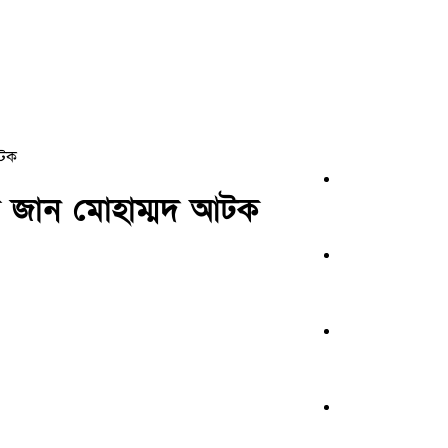
আটক
ার জান মোহাম্মদ আটক