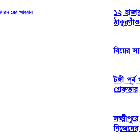
১২ হাজা
 জোরদারের আহ্বান
ঠাকুরগাঁও
বিয়ের সা
টঙ্গী পূ
গ্রেফতার
লক্ষ্মীপু
নিজেদের