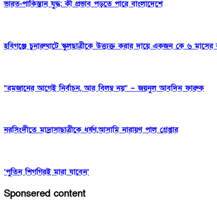
ভারত-পাকিস্তান যুদ্ধ: কী প্রভাব পড়তে পারে বাংলাদেশে
হবিগঞ্জে চুনারুঘাটে স্কুলছাত্রীকে উত্ত্যক্ত করার দায়ে একজন কে ৬ মাসের ক
“রমজানের আগেই নির্বাচন, আর বিলম্ব নয়” – জয়নুল আবদিন ফারুক
নরসিংদীতে মাদ্রাসাছাত্রীকে ধর্ষণ,আসামি নারায়ণ পাল গ্রেপ্তার
‘পুতিন শিগগিরই মারা যাবেন’
Sponsered content