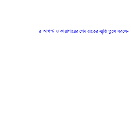
৫ আগস্ট ও কারাগারের শেষ রাতের স্মৃতি তুলে ধরলেন ছাত