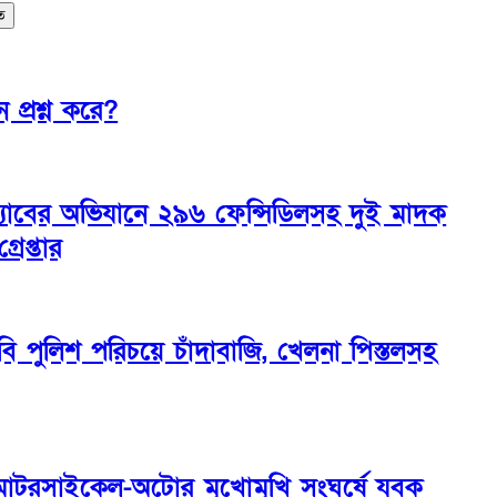
িত
 প্রশ্ন করে?
‌্যাবের অভিযানে ২৯৬ ফেন্সিডিলসহ দুই মাদক
্রেপ্তার
িবি পুলিশ পরিচয়ে চাঁদাবাজি, খেলনা পিস্তলসহ
মোটরসাইকেল-অটোর মুখোমুখি সংঘর্ষে যুবক