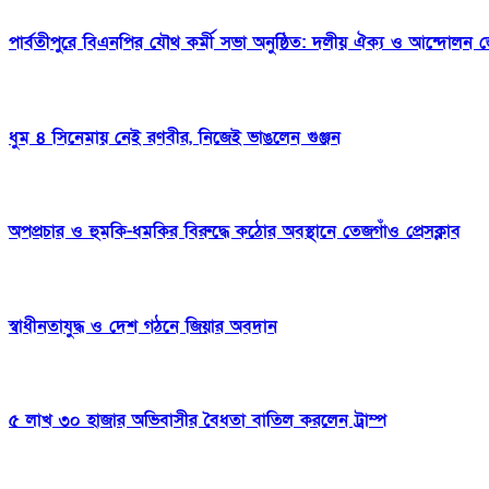
পার্বতীপুরে বিএনপির যৌথ কর্মী সভা অনুষ্ঠিত: দলীয় ঐক্য ও আন্দোলন
ধুম ৪ সিনেমায় নেই রণবীর, নিজেই ভাঙলেন গুঞ্জন
অপপ্রচার ও হুমকি-ধমকির বিরুদ্ধে কঠোর অবস্থানে তেজগাঁও প্রেসক্লাব
স্বাধীনতাযুদ্ধ ও দেশ গঠনে জিয়ার অবদান
৫ লাখ ৩০ হাজার অভিবাসীর বৈধতা বাতিল করলেন ট্রাম্প