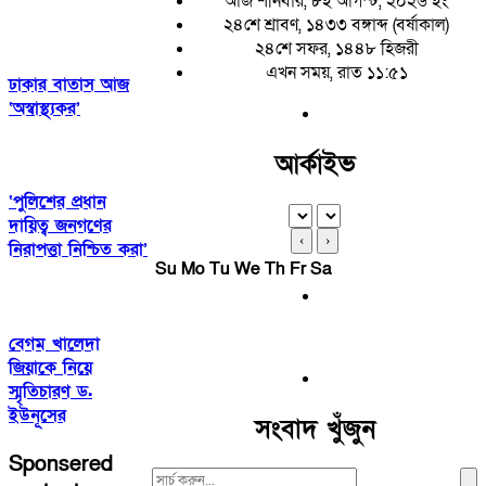
আজ শনিবার, ৮ই আগস্ট, ২০২৬ ইং
২৪শে শ্রাবণ, ১৪৩৩ বঙ্গাব্দ (বর্ষাকাল)
২৪শে সফর, ১৪৪৮ হিজরী
এখন সময়, রাত ১১:৫১
ঢাকার বাতাস আজ
‘অস্বাস্থ্যকর’
আর্কাইভ
‘পুলিশের প্রধান
দায়িত্ব জনগণের
‹
›
নিরাপত্তা নিশ্চিত করা’
Su
Mo
Tu
We
Th
Fr
Sa
বেগম খালেদা
জিয়াকে নিয়ে
স্মৃতিচারণ ড.
ইউনূসের
সংবাদ খুঁজুন
Sponsered
Search