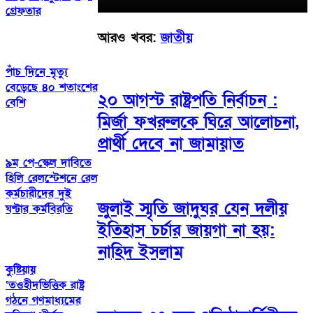
গ্রেফতার
আরও খবর:
জাতীয়
পাঁচ দিনে মৃত্যু
বেড়েছে ৪০ শতাংশের
২০ আগস্ট রাষ্ট্রপতি নির্বাচন :
বেশি
মির্জা ফখরুলকে ঘিরে আলোচনা,
প্রার্থী দেবে না জামায়াত
৯ম পে-স্কেল দাবিতে
হিলি রেলস্টেশনে রেল
কর্মচারীদের দুই
জুলাই স্মৃতি জাদুঘর যেন দলীয়
ঘণ্টার কর্মবিরতি
ইতিহাস চর্চার জায়গা না হয়:
নাহিদ ইসলাম
কুষ্টিয়ায়
‘তওহীদভিত্তিক রাষ্ট্র
গঠনে গণমাধ্যমের