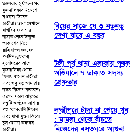
মঙ্গলবার সূর্যাস্তের পর
মুজদালিফার উদ্দেশে
রওয়ানা দিবেন
হাজীরা। তারা সেখানে
বিয়ের সাজে যে ৩ নতুনত্ব
মাগরিব ও এশার
দেখা যাবে এ বছর
নামাজ শেষে উন্মুক্ত
আকাশের নিচে
রাত্রিযাপন করবেন।
পরদিন (বুধবার)
টঙ্গী পূর্ব থানা এলাকায় পৃথক
সূর্যোদয়ের আগে
মুজদালিফা থেকে
অভিযানে ৭ ডাকাত সদস্য
মিনায় যাবেন হাজীরা
গ্রেফতার
এবং শুধু বড় জামারায়
কঙ্কর নিক্ষেপ করবেন।
এরপর মহান আল্লাহর
সন্তুষ্টি অর্জনের আশায়
লক্ষ্মীপুরে চাঁদা না পেয়ে খুন
পশু কোরবানি দিবেন
এবং মাথা মুণ্ডন কিংবা
: মামলা থেকে বাঁচতে
চুল ছোটো করবেন
নিজেদের বসতঘরে আগুন!
হাজীরা।