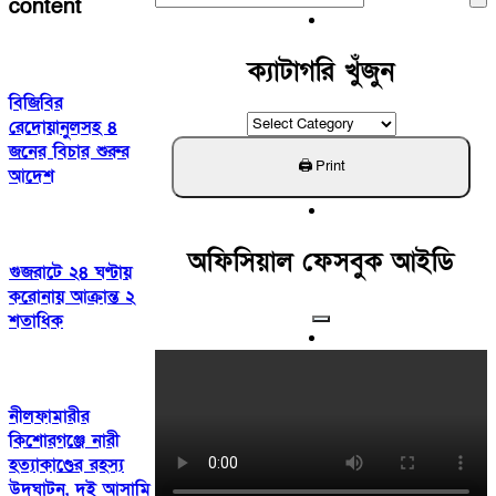
content
For:
ক্যাটাগরি খুঁজুন
বিজিবির
ক্যাটাগরি
রেদোয়ানুলসহ ৪
খুঁজুন
জনের বিচার শুরুর
আদেশ
অফিসিয়াল ফেসবুক আইডি
গুজরাটে ২৪ ঘণ্টায়
করোনায় আক্রান্ত ২
শতাধিক
নীলফামারীর
কিশোরগঞ্জে নারী
হত্যাকাণ্ডের রহস্য
উদঘাটন, দুই আসামি