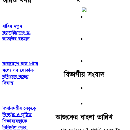
আরও খবর
বারির নতুন
মহাপরিচালক ড.
আতাউর রহমান
সারাদেশে রাত ৮টার
মধ্যে সব দোকান-
বিভাগীয় সংবাদ
শপিংমল বন্ধের
সিদ্ধান্ত
‘প্রধানমন্ত্রীর নেতৃত্বে
বিপর্যস্ত ও লুন্ঠিত
আজকের বাংলা তারিখ
শিক্ষাব্যবস্থাকে
বিনির্মাণ করব’