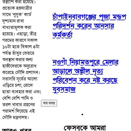
তল্লাশি করা হয়েছে।
প্রত্যেক হজযাত্রীর
সাথে ‘নুসুক’ কার্ড
চাঁপাইনবাবগঞ্জের পূজা মন্ডপ
দৃশ্যমান রাখা
পরিদর্শন করেন আনসার
বাধ্যতামূলক করা
কর্মকর্তা
হয়েছে। এছাড়া, তীব্র
গরমের কারণে সকাল
১০টা হতে বিকাল ৪টা
পর্যন্ত তাঁবুর ভেতরে
অবস্থান করার জন্য
নওগাঁ নিয়ামতপুরে মেলার
হাজীদেরকে অনুরোধ
আড়ালে অশ্লীল নৃত্য
করেছে সৌদি প্রশাসন।
সরাসরি সূর্যের আলো
পরিবেশন করে নষ্ট করছে
এড়িয়ে চলা, রোদে
যুবসমাজ
ছাতা ব্যবহার করা এবং
বেশি বেশি পানি ও
সব খবর
তরল খাবার গ্রহণের
পরামর্শ দিয়েছে এই
সৌদি মন্ত্রণালয়।
ফেসবুকে আমরা