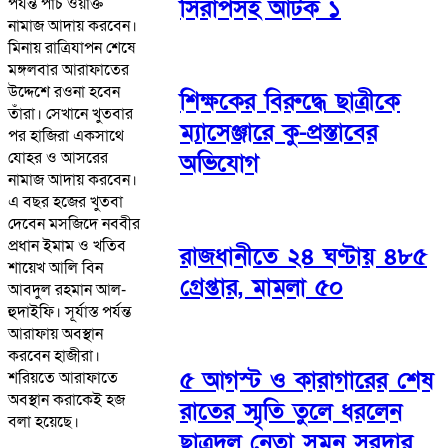
পর্যন্ত পাঁচ ওয়াক্ত
সিরাপসহ আটক ১
নামাজ আদায় করবেন।
মিনায় রাত্রিযাপন শেষে
মঙ্গলবার আরাফাতের
উদ্দেশে রওনা হবেন
শিক্ষকের বিরুদ্ধে ছাত্রীকে
তাঁরা। সেখানে খুতবার
ম্যাসেঞ্জারে কু-প্রস্তাবের
পর হাজিরা একসাথে
যোহর ও আসরের
অভিযোগ
নামাজ আদায় করবেন।
এ বছর হজের খুতবা
দেবেন মসজিদে নববীর
প্রধান ইমাম ও খতিব
রাজধানীতে ২৪ ঘণ্টায় ৪৮৫
শায়েখ আলি বিন
গ্রেপ্তার, মামলা ৫০
আবদুল রহমান আল-
হুদাইফি। সূর্যাস্ত পর্যন্ত
আরাফায় অবস্থান
করবেন হাজীরা।
৫ আগস্ট ও কারাগারের শেষ
শরিয়তে আরাফাতে
অবস্থান করাকেই হজ
রাতের স্মৃতি তুলে ধরলেন
বলা হয়েছে।
ছাত্রদল নেতা সুমন সরদার