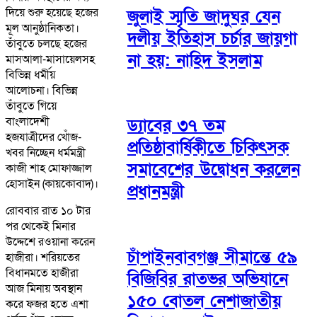
দিয়ে শুরু হয়েছে হজের
জুলাই স্মৃতি জাদুঘর যেন
মূল আনুষ্ঠানিকতা।
দলীয় ইতিহাস চর্চার জায়গা
তাঁবুতে চলছে হজের
না হয়: নাহিদ ইসলাম
মাসআলা-মাসায়েলসহ
বিভিন্ন ধর্মীয়
আলোচনা। বিভিন্ন
তাঁবুতে গিয়ে
বাংলাদেশী
ড্যাবের ৩৭ তম
হজযাত্রীদের খোঁজ-
প্রতিষ্ঠাবার্ষিকীতে চিকিৎসক
খবর নিচ্ছেন ধর্মমন্ত্রী
সমাবেশের উদ্বোধন করলেন
কাজী শাহ মোফাজ্জাল
হোসাইন (কায়কোবাদ)।
প্রধানমন্ত্রী
রোববার রাত ১০ টার
পর থেকেই মিনার
উদ্দেশে রওয়ানা করেন
চাঁপাইনবাবগঞ্জ সীমান্তে ৫৯
হাজীরা। শরিয়তের
বিধানমতে হাজীরা
বিজিবির রাতভর অভিযানে
আজ মিনায় অবস্থান
১৫০ বোতল নেশাজাতীয়
করে ফজর হতে এশা