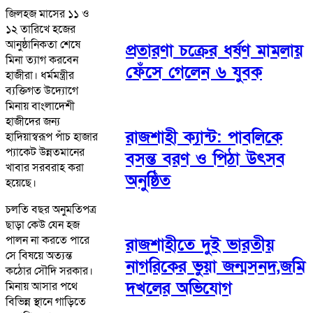
জিলহজ মাসের ১১ ও
১২ তারিখে হজের
আনুষ্ঠানিকতা শেষে
প্রতারণা চক্রের ধর্ষণ মামলায়
মিনা ত্যাগ করবেন
ফেঁসে গেলেন ৬ যুবক
হাজীরা। ধর্মমন্ত্রীর
ব্যক্তিগত উদ্যোগে
মিনায় বাংলাদেশী
হাজীদের জন্য
রাজশাহী ক্যান্ট: পাবলিকে
হাদিয়াস্বরূপ পাঁচ হাজার
প্যাকেট উন্নতমানের
বসন্ত বরণ ও পিঠা উৎসব
খাবার সরবরাহ করা
অনুষ্ঠিত
হয়েছে।
চলতি বছর অনুমতিপত্র
ছাড়া কেউ যেন হজ
পালন না করতে পারে
রাজশাহীতে দুই ভারতীয়
সে বিষয়ে অত্যন্ত
নাগরিকের ভুয়া জন্মসনদ,জমি
কঠোর সৌদি সরকার।
দখলের অভিযোগ
মিনায় আসার পথে
বিভিন্ন স্থানে গাড়িতে