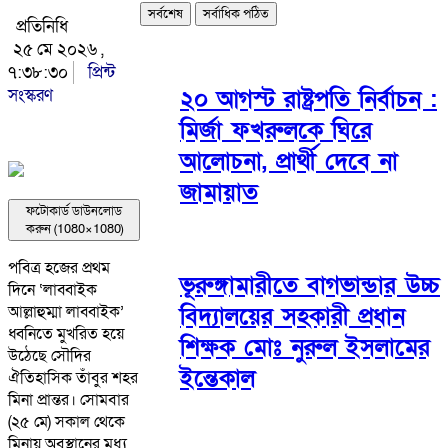
সর্বশেষ
সর্বাধিক পঠিত
প্রতিনিধি
২৫ মে ২০২৬ ,
৭:৩৮:৩০
প্রিন্ট
সংস্করণ
২০ আগস্ট রাষ্ট্রপতি নির্বাচন :
মির্জা ফখরুলকে ঘিরে
আলোচনা, প্রার্থী দেবে না
জামায়াত
ফটোকার্ড ডাউনলোড
করুন (1080×1080)
পবিত্র হজের প্রথম
ভূরুঙ্গামারীতে বাগভান্ডার উচ্চ
দিনে ‘লাব্বাইক
বিদ্যালয়ের সহকারী প্রধান
আল্লাহুম্মা লাব্বাইক’
ধ্বনিতে মুখরিত হয়ে
শিক্ষক মোঃ নুরুল ইসলামের
উঠেছে সৌদির
ইন্তেকাল
ঐতিহাসিক তাঁবুর শহর
মিনা প্রান্তর। সোমবার
(২৫ মে) সকাল থেকে
মিনায় অবস্থানের মধ্য