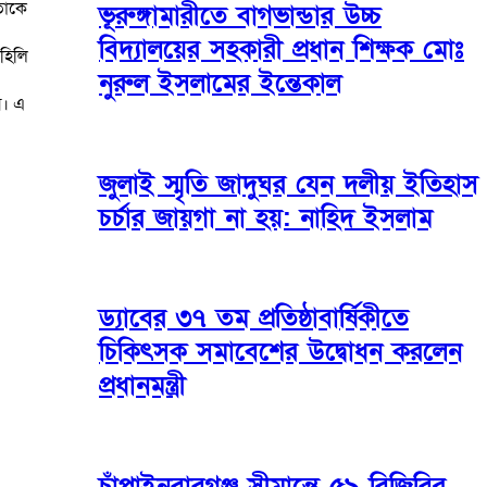
তাকে
ভূরুঙ্গামারীতে বাগভান্ডার উচ্চ
বিদ্যালয়ের সহকারী প্রধান শিক্ষক মোঃ
 হিলি
নুরুল ইসলামের ইন্তেকাল
য়। এ
জুলাই স্মৃতি জাদুঘর যেন দলীয় ইতিহাস
চর্চার জায়গা না হয়: নাহিদ ইসলাম
ড্যাবের ৩৭ তম প্রতিষ্ঠাবার্ষিকীতে
চিকিৎসক সমাবেশের উদ্বোধন করলেন
প্রধানমন্ত্রী
চাঁপাইনবাবগঞ্জ সীমান্তে ৫৯ বিজিবির