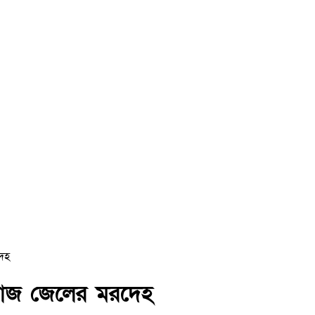
েহ
োঁজ জেলের মরদেহ