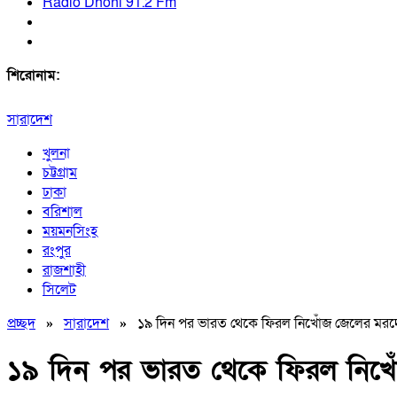
Radio Dhoni 91.2 Fm
শিরোনাম:
সারাদেশ
খুলনা
চট্টগ্রাম
ঢাকা
বরিশাল
ময়মনসিংহ
রংপুর
রাজশাহী
সিলেট
প্রচ্ছদ
»
সারাদেশ
»
১৯ দিন পর ভারত থেকে ফিরল নিখোঁজ জেলের মরদ
১৯ দিন পর ভারত থেকে ফিরল নিখ