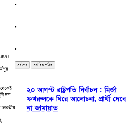
রেছে।
সর্বশেষ
সর্বাধিক পঠিত
্মপুর
র থেকেই
২০ আগস্ট রাষ্ট্রপতি নির্বাচন : মির্জা
ুরি দল
ফখরুলকে ঘিরে আলোচনা, প্রার্থী দেবে
না জামায়াত
ে ভারতীয়
া,