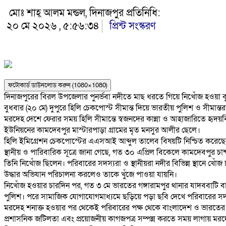
মোঃ শাহ্ আলম মন্ডল, দিনাজপুর প্রতিনিধি:
২০ মে ২০২৬ , ৫:৫৬:৩৪
প্রিন্ট সংস্করণ
ফটোকার্ড ডাউনলোড করুন (1080×1080)
দিনাজপুরের বিরল উপজেলার পুনর্ভবা নদীতে মাছ ধরতে গিয়ে নিখোঁজ হওয়া ব
বুধবার (২০ মে) দুপুরে হিলি চেকপোস্ট সীমান্ত দিয়ে ভারতীয় পুলিশ ও সীমান্ত
মরদেহ দেশে ফেরার সময় হিলি সীমান্তে স্বজনদের কান্না ও আহাজারিতে হৃদয়ব
ইউনিয়নের কামদেবপুর মাস্টারপাড়া গ্রামের মৃত মনসুর আলীর ছেলে।
হিলি ইমিগ্রেশন চেকপোস্টের এএসআই আব্দুল তালেব বিষয়টি নিশ্চিত করেছ
স্থানীয় ও পারিবারিক সূত্রে জানা গেছে, গত ৩০ এপ্রিল বিকেলে কামদেবপুর 
তিনি নিখোঁজ ছিলেন। পরিবারের সদস্যরা ও স্থানীয়রা নদীর বিভিন্ন স্থানে খো
উদ্ধার অভিযান পরিচালনা করলেও তাকে খুঁজে পাওয়া যায়নি।
নিখোঁজ হওয়ার চারদিন পর, গত ৩ মে ভারতের গঙ্গারামপুর থানার যাদববাটি ব
পুলিশ। পরে সামাজিক যোগাযোগমাধ্যমে ছড়িয়ে পড়া ছবি দেখে পরিবারের স
মরদেহ শনাক্ত হওয়ার পর থেকেই পরিবারের পক্ষ থেকে বাংলাদেশ ও ভারতের সংশ্ল
প্রশাসনিক জটিলতা এবং প্রয়োজনীয় কাগজপত্র সম্পন্ন করতে সময় লাগায় ম