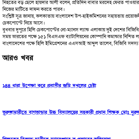
নিহতের বড় ছেলে হায়দার আলী বলেন, প্রতিদিন বাবার মরদেহ ফেরত পাওয়া
নিজের মাটিতে দাফন করতে পারব।
সংশ্লিষ্ট সূত্র জানায়, কলকাতায় বাংলাদেশ উপ-হাইকমিশনের সহায়তায় প্রয়োজনী
চেকপোস্টে নিয়ে আসে।
বুধবার দুপুরে হিলি চেকপোস্টের নো-ম্যানস ল্যান্ড এলাকায় দুই দেশের বিজিবি,
সময় ভারতের পক্ষে ১৫১ বিএসএফ ব্যাটালিয়নের কোম্পানি কমান্ডার নিশিত লাহা 
বাংলাদেশের পক্ষে হিলি ইমিগ্রেশনের এএসআই আব্দুল তালেব, বিজিবি সদস্য ও 
আরও খবর
১৪৪ ধারা উপেক্ষা করে প্রবাসীর জমি দখলের চেষ্টা
ভূরুঙ্গামারীতে বাগভান্ডার উচ্চ বিদ্যালয়ের সহকারী প্রধান শিক্ষক মোঃ নু