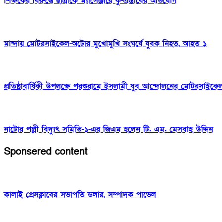
শিক্ষকের বিরুদ্ধে ছাত্রীকে ম্যাসেঞ্জারে কু-প্রস্তাবের অভিযোগ
মান্দায় মোটরসাইকেল-অটোর মুখোমুখি সংঘর্ষে যুবক নিহত, আহত ১
প্রতিষ্ঠাবার্ষিকী উপলক্ষে পরশুরামে ইসলামী যুব আন্দোলনের মোটরসাইক
নাটোর পল্লী বিদ্যুৎ সমিতি-১-এর জিএম হলেন টি. এম. মেসবাহ উদ্দিন
Sponsered content
কালাই প্রেসক্লাবের সভাপতি ডলার, সম্পাদক পাভেল