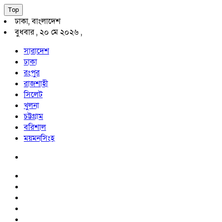
Top
ঢাকা, বাংলাদেশ
বুধবার , ২০ মে ২০২৬ ,
সারাদেশ
ঢাকা
রংপুর
রাজশাহী
সিলেট
খুলনা
চট্টগ্রাম
বরিশাল
ময়মনসিংহ