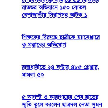
রাতভর অভিযানে ১৫০ বোতল
নেশাজাতীয় সিরাপসহ আটক ১
শিক্ষকের বিরুদ্ধে ছাত্রীকে ম্যাসেঞ্জারে
কু-প্রস্তাবের অভিযোগ
রাজধানীতে ২৪ ঘণ্টায় ৪৮৫ গ্রেপ্তার,
মামলা ৫০
৫ আগস্ট ও কারাগারের শেষ রাতের
স্মৃতি তুলে ধরলেন ছাত্রদল নেতা সুমন