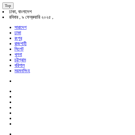
Top
ঢাকা, বাংলাদেশ
রবিবার , ৯ ফেব্রুয়ারি ২০২৫ ,
সারাদেশ
ঢাকা
রংপুর
রাজশাহী
সিলেট
খুলনা
চট্টগ্রাম
বরিশাল
ময়মনসিংহ