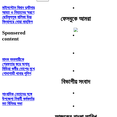
মাইলস্টোন বিমান দুর্ঘটনায়
আহত ও নিহতদের স্মরণে
ছোটমুল্লুক বালিকা উচ্চ
ফেসবুকে আমরা
বিদ্যালয়ে দোয়া মাহফিল
Sponsered
content
মাদক ব্যবসায়ীকে
গ্রেফতার করে অসাধু
মিডিয়া কর্মীর তোপের মুখে
গোদাগাড়ী থানার পুলিশ
বিভাগীয় সংবাদ
সাংবাদিক নেতাদের সঙ্গে
উপজেলা নিবার্হী কর্মকর্তার
মত বিনিময় সভা
আজকের বাংলা তারিখ