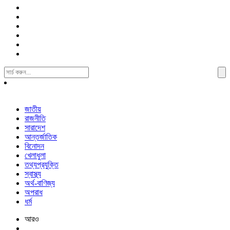
Search
For:
জাতীয়
রাজনীতি
সারাদেশ
আন্তর্জাতিক
বিনোদন
খেলাধুলা
তথ্যপ্রযুক্তি
স্বাস্থ্য
অর্থ-বাণিজ্য
অপরাধ
ধর্ম
আরও