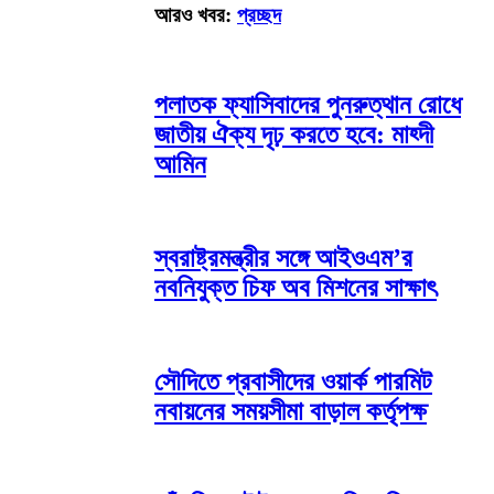
আরও খবর:
প্রচ্ছদ
পলাতক ফ্যাসিবাদের পুনরুত্থান রোধে
জাতীয় ঐক্য দৃঢ় করতে হবে: মাহ্দী
আমিন
স্বরাষ্ট্রমন্ত্রীর সঙ্গে আইওএম’র
নবনিযুক্ত চিফ অব মিশনের সাক্ষাৎ
সৌদিতে প্রবাসীদের ওয়ার্ক পারমিট
নবায়নের সময়সীমা বাড়াল কর্তৃপক্ষ