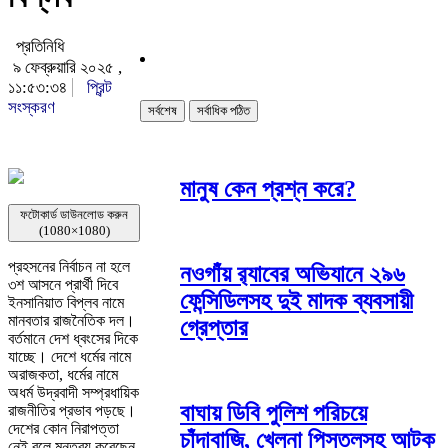
প্রতিনিধি
৯ ফেব্রুয়ারি ২০২৫ ,
১১:৫৩:৩৪
প্রিন্ট
সংস্করণ
সর্বশেষ
সর্বাধিক পঠিত
মানুষ কেন প্রশ্ন করে?
ফটোকার্ড ডাউনলোড করুন
(1080×1080)
প্রহসনের নির্বাচন না হলে
নওগাঁয় র‌্যাবের অভিযানে ২৯৬
৩শ আসনে প্রার্থী দিবে
ফেন্সিডিলসহ দুই মাদক ব্যবসায়ী
ইনসানিয়াত বিপ্লব নামে
মানবতার রাজনৈতিক দল।
গ্রেপ্তার
বর্তমানে দেশ ধ্বংসের দিকে
যাচ্ছে। দেশে ধর্মের নামে
অরাজকতা, ধর্মের নামে
অধর্ম উদ্রবাদী সম্প্রধায়িক
বাঘায় ডিবি পুলিশ পরিচয়ে
রাজনীতির প্রভাব পড়ছে।
দেশের কোন নিরাপত্তা
চাঁদাবাজি, খেলনা পিস্তলসহ আটক
নেই বলে মন্তব্য করেছেন