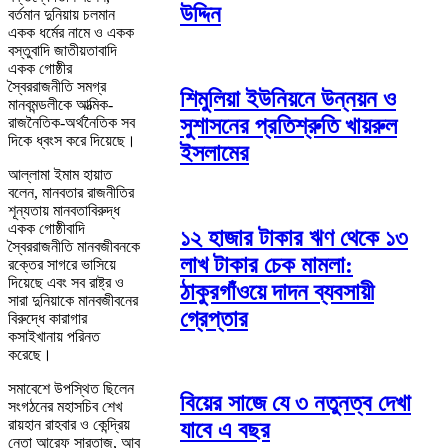
উদ্দিন
বর্তমান দুনিয়ায় চলমান
একক ধর্মের নামে ও একক
বস্তুবাদি জাতীয়তাবাদি
একক গোষ্ঠীর
স্বৈররাজনীতি সমগ্র
শিমুলিয়া ইউনিয়নে উন্নয়ন ও
মানবমন্ডলীকে আত্মিক-
সুশাসনের প্রতিশ্রুতি খায়রুল
রাজনৈতিক-অর্থনৈতিক সব
দিকে ধ্বংস করে দিয়েছে।
ইসলামের
আল্লামা ইমাম হায়াত
বলেন, মানবতার রাজনীতির
শূন্যতায় মানবতাবিরুদ্ধ
একক গোষ্ঠীবাদি
১২ হাজার টাকার ঋণ থেকে ১৩
স্বৈররাজনীতি মানবজীবনকে
লাখ টাকার চেক মামলা:
রক্তের সাগরে ভাসিয়ে
দিয়েছে এবং সব রাষ্ট্র ও
ঠাকুরগাঁওয়ে দাদন ব্যবসায়ী
সারা দুনিয়াকে মানবজীবনের
গ্রেপ্তার
বিরুদ্ধে কারাগার
কসাইখানায় পরিনত
করেছে।
সমাবেশে উপস্থিত ছিলেন
বিয়ের সাজে যে ৩ নতুনত্ব দেখা
সংগঠনের মহাসচিব শেখ
রায়হান রাহবার ও কেন্দ্রিয়
যাবে এ বছর
নেতা আরেফ সারতাজ, আবু