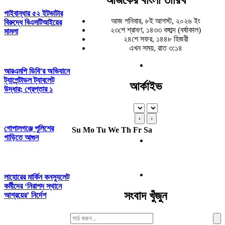
গাইবান্ধায় ৫২ ইটভাটার
আজ শনিবার, ৮ই আগস্ট, ২০২৬ ইং
বিরুদ্ধে বিএসটিআইয়ের
২৩শে শ্রাবণ, ১৪৩৩ বঙ্গাব্দ (বর্ষাকাল)
মামলা
২৪শে সফর, ১৪৪৮ হিজরী
এখন সময়, রাত ৩:১৪
আরএমপি ডিবি’র অভিযানে
ট্যাপেন্টাডল ট্যাবলেট
আর্কাইভ
উদ্ধার; গ্রেপ্তার ১
‹
›
গোপালগঞ্জে পুলিশের
Su
Mo
Tu
We
Th
Fr
Sa
গাড়িতে আগুন
লাহোরের মার্কিন কনস্যুলেট
কর্মীদের ‘নিরাপদ স্থানে
সংবাদ খুঁজুন
আশ্রয়ের’ নির্দেশ
Search