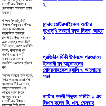
২
ইনসানিয়াত বিপ্লবের
চেয়ারম্যান আল্লামা ইমাম
হায়াত।
শনিবার (৮ জানুয়ারি)
মান্দায় মোটরসাইকেল-অটোর
বিকালে চাঁদপুরের হাজীগঞ্জ
বাজারের চৌরাস্তায়
মুখোমুখি সংঘর্ষে যুবক নিহত, আহত
আয়োজিত মানবতার
১
রাজনীতির উদয় সমাবেশে
এমন মন্তব্য করেন তিনি।
তিনি বলেন, দেশে অর্থনীতি
ধ্বংস, প্রকাশ্যে খুন-
খারাপি হচ্ছে। এই
প্রতিষ্ঠাবার্ষিকী উপলক্ষে পরশুরামে
অবস্থায় মানবতার
ইসলামী যুব আন্দোলনের
রাজনীতি একমাত্র মুক্তির
পথ।
মোটরসাইকেল র‌্যালি ও আলোচনা
নির্বাচন প্রসঙ্গে তিনি বলেন,
সভা
বিগত আমলের মতো যদি
প্রহসনের নির্বাচন না হয়,
তাহলে সারাদেশে ৩শ
আসনে প্রার্থী দিতে
নাটোর পল্লী বিদ্যুৎ সমিতি-১-এর
প্রস্তুত রয়েছেন
ইনসানিয়াত বিপ্লব।
জিএম হলেন টি. এম. মেসবাহ
বক্তব্যে তিনি বলেন,