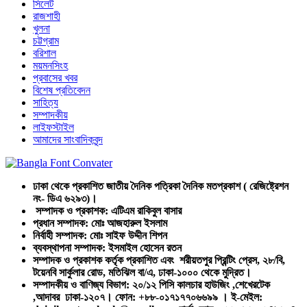
সিলেট
রাজশাহী
খুলনা
চট্টগ্রাম
বরিশাল
ময়মনসিংহ
প্রবাসের খবর
বিশেষ প্রতিবেদন
সাহিত্য
সম্পাদকীয়
লাইফস্টাইল
আমাদের সাংবাদিকবৃন্দ
ঢাকা থেকে প্রকাশিত জাতীয় দৈনিক পত্রিকা দৈনিক মতপ্রকাশ ( রেজিষ্ট্রেশন
নং- ডিএ ৬২৯৩)।
সম্পাদক ও প্রকাশক: এটিএম রাকিবুল বাসার
প্রধান সম্পাদক: মোঃ আজহারুল ইসলাম
নির্বাহী সম্পাদক: মোঃ সাইফ উদ্দীন শিপন
ব্যবস্থাপনা সম্পাদক: ইসমাইল হোসেন রতন
সম্পাদক ও প্রকাশক কর্তৃক প্রকাশিত এবং শরীয়তপুর প্রিন্টিং প্রেস, ২৮/বি,
টয়েনবি সার্কুলার রোড, মতিঝিল বা/এ, ঢাকা-১০০০ থেকে মুদ্রিত।
সম্পাদকীয় ও বাণিজ্য বিভাগ: ২০/১২ পিসি কালচার হাউজিং ,শেখেরটেক
,আদাবর ঢাকা-১২০৭। ফোন: +৮৮-০১৭১৭৭০৬৬৯৯ । ই-মেইল: