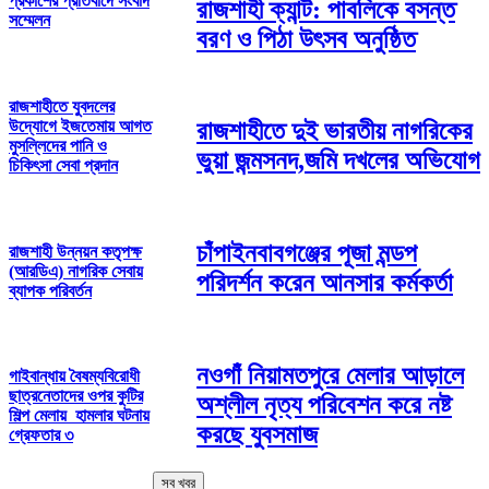
প্রকাশের প্রতিবাদে সংবাদ
রাজশাহী ক্যান্ট: পাবলিকে বসন্ত
সম্মেলন
বরণ ও পিঠা উৎসব অনুষ্ঠিত
রাজশাহীতে যুবদলের
উদ্যোগে ইজতেমায় আগত
রাজশাহীতে দুই ভারতীয় নাগরিকের
মুসল্লিদের পানি ও
ভুয়া জন্মসনদ,জমি দখলের অভিযোগ
চিকিৎসা সেবা প্রদান
চাঁপাইনবাবগঞ্জের পূজা মন্ডপ
রাজশাহী উন্নয়ন কতৃপক্ষ
(আরডিএ) নাগরিক সেবায়
পরিদর্শন করেন আনসার কর্মকর্তা
ব্যাপক পরিবর্তন
নওগাঁ নিয়ামতপুরে মেলার আড়ালে
গাইবান্ধায় বৈষম্যবিরোধী
ছাত্রনেতাদের ওপর কুটির
অশ্লীল নৃত্য পরিবেশন করে নষ্ট
শিল্প মেলায় হামলার ঘটনায়
করছে যুবসমাজ
গ্রেফতার ৩
সব খবর