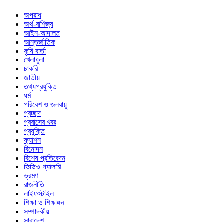
অপরাধ
অর্থ-বাণিজ্য
আইন-আদালত
আন্তর্জাতিক
কৃষি বার্তা
খেলাধুলা
চাকরি
জাতীয়
তথ্যপ্রযুক্তি
ধর্ম
পরিবেশ ও জলবায়ু
প্রচ্ছদ
প্রবাসের খবর
প্রযুক্তি
ফ্যাশন
বিনোদন
বিশেষ প্রতিবেদন
ভিডিও গ্যালারি
ভ্রমণ
রাজনীতি
লাইফস্টাইল
শিক্ষা ও শিক্ষাঙ্গন
সম্পাদকীয়
সারাদেশ