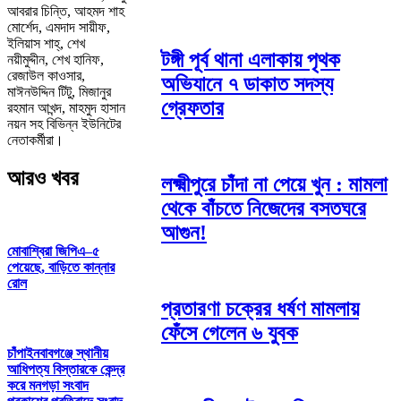
আবরার চিন্তি, আহমদ শাহ
মোর্শেদ, এমদাদ সায়ীফ,
ইলিয়াস শাহ্, শেখ
টঙ্গী পূর্ব থানা এলাকায় পৃথক
নয়ীমুদ্দীন, শেখ হানিফ,
রেজাউল কাওসার,
অভিযানে ৭ ডাকাত সদস্য
মাঈনউদ্দিন টিটু, মিজানুর
গ্রেফতার
রহমান আখন্দ, মাহমুদ হাসান
নয়ন সহ বিভিন্ন ইউনিটের
নেতাকর্মীরা।
আরও খবর
লক্ষ্মীপুরে চাঁদা না পেয়ে খুন : মামলা
থেকে বাঁচতে নিজেদের বসতঘরে
আগুন!
মোবাশ্বিরা জিপিএ–৫
পেয়েছে, বাড়িতে কান্নার
রোল
প্রতারণা চক্রের ধর্ষণ মামলায়
ফেঁসে গেলেন ৬ যুবক
চাঁপাইনবাবগঞ্জে স্থানীয়
আধিপত্য বিস্তারকে কেন্দ্র
করে মনগড়া সংবাদ