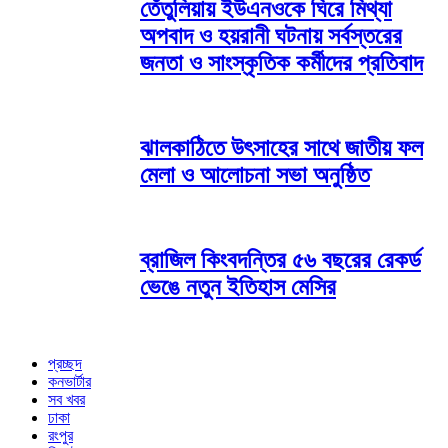
তেঁতুলিয়ায় ইউএনওকে ঘিরে মিথ্যা
অপবাদ ও হয়রানী ঘটনায় সর্বস্তরের
জনতা ও সাংস্কৃতিক কর্মীদের প্রতিবাদ
ঝালকাঠিতে উৎসাহের সাথে জাতীয় ফল
মেলা ও আলোচনা সভা অনুষ্ঠিত
ব্রাজিল কিংবদন্তির ৫৬ বছরের রেকর্ড
ভেঙে নতুন ইতিহাস মেসির
প্রচ্ছদ
কনভার্টার
সব খবর
ঢাকা
রংপুর