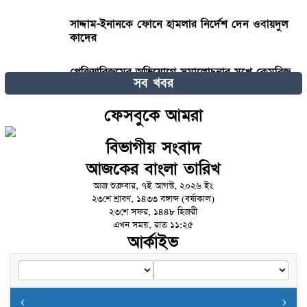
সাদ্দাম-ইনানকে ফোনে হামলার নির্দেশ দেন ওবায়দুল
কাদের
প্লেজিয়ারিজমের অভিযোগে সমালোচনার মুখে কেমব্রিজ
সব খবর
অধ্যাপকের পদত্যাগ
ফেসবুকে আমরা
ঢাকার চারপাশের নদীদূষণ রোধে কর্মপরিকল্পনা প্রণয়নের
নির্দেশ প্রধানমন্ত্রীর
বিভাগীয় সংবাদ
আজকের বাংলা তারিখ
বিয়ের সাজে যে ৩ নতুনত্ব দেখা যাবে এ বছর
আজ শুক্রবার, ৭ই আগস্ট, ২০২৬ ইং
২৩শে শ্রাবণ, ১৪৩৩ বঙ্গাব্দ (বর্ষাকাল)
২৩শে সফর, ১৪৪৮ হিজরী
টঙ্গী পূর্ব থানা এলাকায় পৃথক অভিযানে ৭ ডাকাত সদস্য
এখন সময়, রাত ১১:২৫
গ্রেফতার
আর্কাইভ
লক্ষ্মীপুরে চাঁদা না পেয়ে খুন : মামলা থেকে বাঁচতে
নিজেদের বসতঘরে আগুন!
‹
›