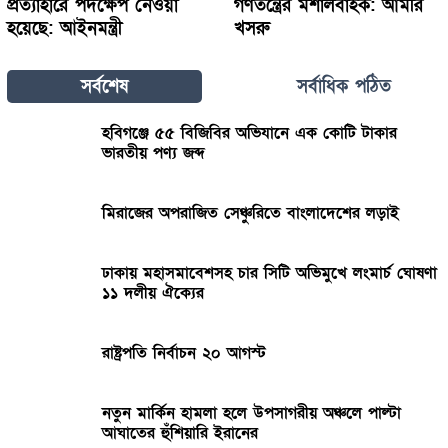
প্রত্যাহারে পদক্ষেপ নেওয়া
গণতন্ত্রের মশালবাহক: আমীর
হয়েছে: আইনমন্ত্রী
খসরু
সর্বশেষ
সর্বাধিক পঠিত
হবিগঞ্জে ৫৫ বিজিবির অভিযানে এক কোটি টাকার
ভারতীয় পণ্য জব্দ
মিরাজের অপরাজিত সেঞ্চুরিতে বাংলাদেশের লড়াই
ঢাকায় মহাসমাবেশসহ চার সিটি অভিমুখে লংমার্চ ঘোষণা
১১ দলীয় ঐক্যের
রাষ্ট্রপতি নির্বাচন ২০ আগস্ট
নতুন মার্কিন হামলা হলে উপসাগরীয় অঞ্চলে পাল্টা
আঘাতের হুঁশিয়ারি ইরানের