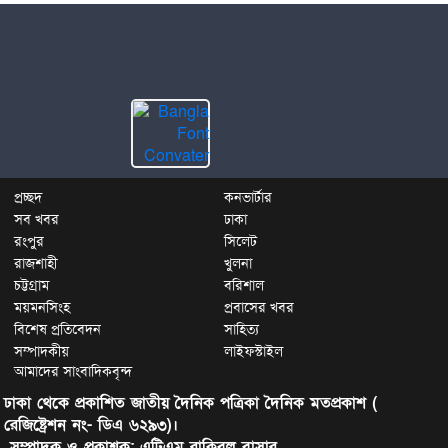
প্রচ্ছদ
কনভার্টার
সব খবর
ঢাকা
রংপুর
সিলেট
রাজশাহী
খুলনা
চট্টগ্রাম
বরিশাল
ময়মনসিংহ
প্রবাসের খবর
বিশেষ প্রতিবেদন
সাহিত্য
সম্পাদকীয়
লাইফস্টাইল
আমাদের সাংবাদিকবৃন্দ
ঢাকা থেকে প্রকাশিত জাতীয় দৈনিক পত্রিকা দৈনিক মতপ্রকাশ (
রেজিষ্ট্রেশন নং- ডিএ ৬২৯৩)।
সম্পাদক ও প্রকাশক: এটিএম রাকিবুল বাসার