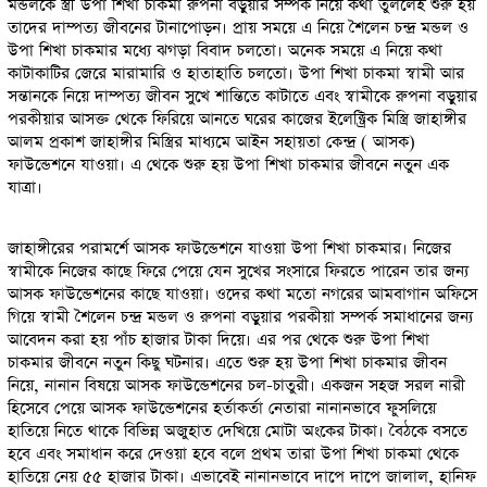
মন্ডলকে স্ত্রী উপা শিখা চাকমা রুপনা বড়ুয়ার সম্পর্ক নিয়ে কথা তুললেই শুরু হয়
তাদের দাম্পত্য জীবনের টানাপোড়ন। প্রায় সময়ে এ নিয়ে শৈলেন চন্দ্র মন্ডল ও
উপা শিখা চাকমার মধ্যে ঝগড়া বিবাদ চলতো। অনেক সময়ে এ নিয়ে কথা
কাটাকাটির জেরে মারামারি ও হাতাহাতি চলতো। উপা শিখা চাকমা স্বামী আর
সন্তানকে নিয়ে দাম্পত্য জীবন সুখে শান্তিতে কাটাতে এবং স্বামীকে রুপনা বড়ুয়ার
পরকীয়ার আসক্ত থেকে ফিরিয়ে আনতে ঘরের কাজের ইলেক্ট্রিক মিস্ত্রি জাহাঙ্গীর
আলম প্রকাশ জাহাঙ্গীর মিস্ত্রির মাধ্যমে আইন সহায়তা কেন্দ্র ( আসক)
ফাউন্ডেশনে যাওয়া। এ থেকে শুরু হয় উপা শিখা চাকমার জীবনে নতুন এক
যাত্রা।
জাহাঙ্গীরের পরামর্শে আসক ফাউন্ডেশনে যাওয়া উপা শিখা চাকমার। নিজের
স্বামীকে নিজের কাছে ফিরে পেয়ে যেন সুখের সংসারে ফিরতে পারেন তার জন্য
আসক ফাউন্ডেশনের কাছে যাওয়া। ওদের কথা মতো নগরের আমবাগান অফিসে
গিয়ে স্বামী শৈলেন চন্দ্র মন্ডল ও রুপনা বড়ুয়ার পরকীয়া সম্পর্ক সমাধানের জন্য
আবেদন করা হয় পাঁচ হাজার টাকা দিয়ে। এর পর থেকে শুরু উপা শিখা
চাকমার জীবনে নতুন কিছু ঘটনার। এতে শুরু হয় উপা শিখা চাকমার জীবন
নিয়ে, নানান বিষয়ে আসক ফাউন্ডেশনের চল-চাতুরী। একজন সহজ সরল নারী
হিসেবে পেয়ে আসক ফাউন্ডেশনের হর্তাকর্তা নেতারা নানানভাবে ফুসলিয়ে
হাতিয়ে নিতে থাকে বিভিন্ন অজুহাত দেখিয়ে মোটা অংকের টাকা। বৈঠকে বসতে
হবে এবং সমাধান করে দেওয়া হবে বলে প্রথম তারা উপা শিখা চাকমা থেকে
হাতিয়ে নেয় ৫৫ হাজার টাকা। এভাবেই নানানভাবে দাপে দাপে জালাল, হানিফ