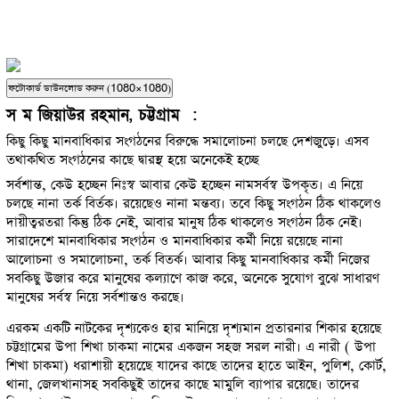
ফটোকার্ড ডাউনলোড করুন (1080×1080)
স ম জিয়াউর রহমান, চট্টগ্রাম :
কিছু কিছু মানবাধিকার সংগঠনের বিরুদ্ধে সমালোচনা চলছে দেশজুড়ে। এসব
তথাকথিত সংগঠনের কাছে দ্বারস্থ হয়ে অনেকেই হচ্ছে
সর্বশান্ত, কেউ হচ্ছেন নিঃস্ব আবার কেউ হচ্ছেন নামসর্বস্ব উপকৃত। এ নিয়ে
চলছে নানা তর্ক বির্তক। রয়েছেও নানা মন্তব্য। তবে কিছু সংগঠন ঠিক থাকলেও
দায়ীত্বরতরা কিন্তু ঠিক নেই, আবার মানুষ ঠিক থাকলেও সংগঠন ঠিক নেই।
সারাদেশে মানবাধিকার সংগঠন ও মানবাধিকার কর্মী নিয়ে রয়েছে নানা
আলোচনা ও সমালোচনা, তর্ক বিতর্ক। আবার কিছু মানবাধিকার কর্মী নিজের
সবকিছু উজার করে মানুষের কল্যাণে কাজ করে, অনেকে সুযোগ বুঝে সাধারণ
মানুষের সর্বস্ব নিয়ে সর্বশান্তও করছে।
এরকম একটি নাটকের দৃশ্যকেও হার মানিয়ে দৃশ্যমান প্রতারনার শিকার হয়েছে
চট্টগ্রামের উপা শিখা চাকমা নামের একজন সহজ সরল নারী। এ নারী ( উপা
শিখা চাকমা) ধরাশায়ী হয়েছেে যাদের কাছে তাদের হাতে আইন, পুলিশ, কোর্ট,
থানা, জেলখানাসহ সবকিছুই তাদের কাছে মামুলি ব্যাপার রয়েছে। তাদের