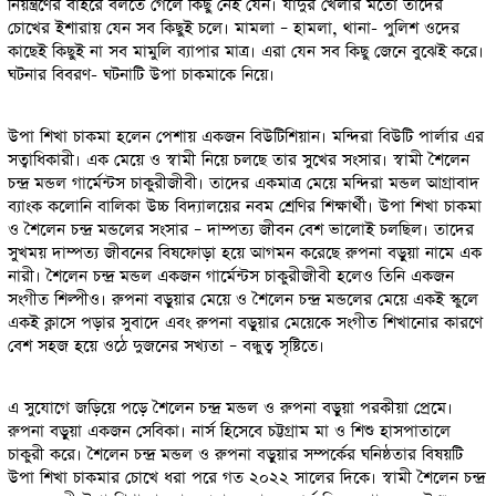
নিয়ন্ত্রণের বাইরে বলতে গেলে কিছু নেই যেন। যাদুর খেলার মতো তাদের
চোখের ইশারায় যেন সব কিছুই চলে। মামলা – হামলা, থানা- পুলিশ ওদের
কাছেই কিছুই না সব মামুলি ব্যাপার মাত্র। এরা যেন সব কিছু জেনে বুঝেই করে।
ঘটনার বিবরণ- ঘটনাটি উপা চাকমাকে নিয়ে।
উপা শিখা চাকমা হলেন পেশায় একজন বিউটিশিয়ান। মন্দিরা বিউটি পার্লার এর
সত্বাধিকারী। এক মেয়ে ও স্বামী নিয়ে চলছে তার সুখের সংসার। স্বামী শৈলেন
চন্দ্র মন্ডল গার্মেন্টস চাকুরীজীবী। তাদের একমাত্র মেয়ে মন্দিরা মন্ডল আগ্রাবাদ
ব্যাংক কলোনি বালিকা উচ্চ বিদ্যালয়ের নবম শ্রেণির শিক্ষার্থী। উপা শিখা চাকমা
ও শৈলেন চন্দ্র মন্ডলের সংসার – দাম্পত্য জীবন বেশ ভালোই চলছিল। তাদের
সুখময় দাম্পত্য জীবনের বিষফোড়া হয়ে আগমন করেছে রুপনা বড়ুয়া নামে এক
নারী। শৈলেন চন্দ্র মন্ডল একজন গার্মেন্টস চাকুরীজীবী হলেও তিনি একজন
সংগীত শিল্পীও। রুপনা বড়ুয়ার মেয়ে ও শৈলেন চন্দ্র মন্ডলের মেয়ে একই স্কুলে
একই ক্লাসে পড়ার সুবাদে এবং রুপনা বড়ুয়ার মেয়েকে সংগীত শিখানোর কারণে
বেশ সহজ হয়ে ওঠে দুজনের সখ্যতা – বন্ধুত্ব সৃষ্টিতে।
এ সুযোগে জড়িয়ে পড়ে শৈলেন চন্দ্র মন্ডল ও রুপনা বড়ুয়া পরকীয়া প্রেমে।
রুপনা বড়ুয়া একজন সেবিকা। নার্স হিসেবে চট্টগ্রাম মা ও শিশু হাসপাতালে
চাকুরী করে। শৈলেন চন্দ্র মন্ডল ও রুপনা বড়ুয়ার সম্পর্কের ঘনিষ্ঠতার বিষয়টি
উপা শিখা চাকমার চোখে ধরা পরে গত ২০২২ সালের দিকে। স্বামী শৈলেন চন্দ্র