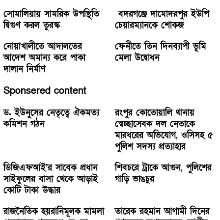
সোমালিয়ায় সামরিক উপস্থিতি
বদরগঞ্জে দামোদরপুর ইউপি
দ্বিগুণ করল তুরস্ক
চেয়ারম্যানকে শোকজ
নোয়াখালীতে আদালতের
ফেনীতে তিন দিনব্যাপী ভূমি
আদেশ অমান্য করে পাকা
মেলা উদ্বোধন
দালান নির্মাণ
Sponsered content
ড. ইউনুসের নেতৃত্বে ঐকমত্য
রংপুর কোতোয়ালি থানায়
কমিশন গঠন
স্বেচ্ছাসেবক দল নেতাকে
মারধরের অভিযোগ, ওসিসহ ৫
পুলিশ সদস্য প্রত্যাহার
ডিজিএফআই’র সাবেক প্রধান
শিবচরে ট্রাকে আগুন, পুলিশের
সাইফুলের বাসা থেকে আড়াই
গাড়ি ভাঙচুর
কোটি টাকা উদ্ধার
রাজনৈতিক হয়রানিমূলক মামলা
তারেক রহমান আগামী দিনের