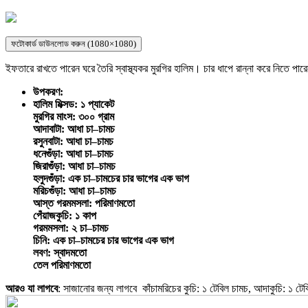
ফটোকার্ড ডাউনলোড করুন (1080×1080)
ইফতারে রাখতে পারেন ঘরে তৈরি স্বাস্থ্যকর মুরগির হালিম। চার ধাপে রান্না করে নিতে 
উপকরণ:
হালিম মিক্সড: ১ প্যাকেট
মুরগির মাংস: ৩০০ গ্রাম
আদাবাটা: আধা চা–চামচ
রসুনবাটা: আধা চা–চামচ
ধনেগুঁড়া: আধা চা–চামচ
জিরাগুঁড়া: আধা চা–চামচ
হলুদগুঁড়া: এক চা–চামচের চার ভাগের এক ভাগ
মরিচগুঁড়া: আধা চা–চামচ
আস্ত গরমমসলা: পরিমাণমতো
পেঁয়াজকুচি: ১ কাপ
গরমমসলা: ২ চা–চামচ
চিনি: এক চা–চামচের চার ভাগের এক ভাগ
লবণ: স্বাদমতো
তেল পরিমাণমতো
আরও যা লাগবে
: সাজানোর জন্য লাগবে কাঁচামরিচের কুচি: ১ টেবিল চামচ, আদাকুচি: ১ টেবি