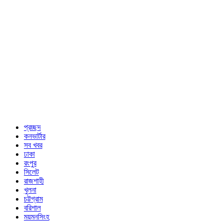
প্রচ্ছদ
কনভার্টার
সব খবর
ঢাকা
রংপুর
সিলেট
রাজশাহী
খুলনা
চট্টগ্রাম
বরিশাল
ময়মনসিংহ