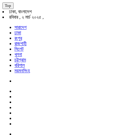
Top
ঢাকা, বাংলাদেশ
রবিবার , ২ মার্চ ২০২৫ ,
সারাদেশ
ঢাকা
রংপুর
রাজশাহী
সিলেট
খুলনা
চট্টগ্রাম
বরিশাল
ময়মনসিংহ