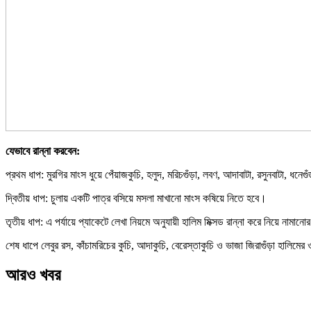
যেভাবে রান্না করবেন:
প্রথম ধাপ: মুরগির মাংস ধুয়ে পেঁয়াজকুচি, হলুদ, মরিচগুঁড়া, লবণ, আদাবাটা, রসুনবাটা, ধন
দ্বিতীয় ধাপ: চুলায় একটি পাত্র বসিয়ে মসলা মাখানো মাংস কষিয়ে নিতে হবে।
তৃতীয় ধাপ: এ পর্যায়ে প্যাকেটে লেখা নিয়মে অনুযায়ী হালিম মিক্সড রান্না করে নিয়ে নাম
শেষ ধাপে লেবুর রস, কাঁচামরিচের কুচি, আদাকুচি, বেরেস্তাকুচি ও ভাজা জিরাগুঁড়া হাল
আরও খবর