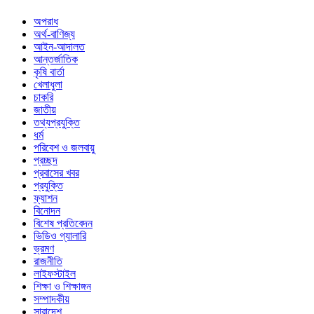
অপরাধ
অর্থ-বাণিজ্য
আইন-আদালত
আন্তর্জাতিক
কৃষি বার্তা
খেলাধুলা
চাকরি
জাতীয়
তথ্যপ্রযুক্তি
ধর্ম
পরিবেশ ও জলবায়ু
প্রচ্ছদ
প্রবাসের খবর
প্রযুক্তি
ফ্যাশন
বিনোদন
বিশেষ প্রতিবেদন
ভিডিও গ্যালারি
ভ্রমণ
রাজনীতি
লাইফস্টাইল
শিক্ষা ও শিক্ষাঙ্গন
সম্পাদকীয়
সারাদেশ