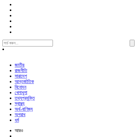
Search
For:
জাতীয়
রাজনীতি
সারাদেশ
আন্তর্জাতিক
বিনোদন
খেলাধুলা
তথ্যপ্রযুক্তি
স্বাস্থ্য
অর্থ-বাণিজ্য
অপরাধ
ধর্ম
আরও