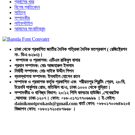
প্রবাসের খবর
বিশেষ প্রতিবেদন
সাহিত্য
সম্পাদকীয়
লাইফস্টাইল
আমাদের সাংবাদিকবৃন্দ
ঢাকা থেকে প্রকাশিত জাতীয় দৈনিক পত্রিকা দৈনিক মতপ্রকাশ ( রেজিষ্ট্রেশন
নং- ডিএ ৬২৯৩)।
সম্পাদক ও প্রকাশক: এটিএম রাকিবুল বাসার
প্রধান সম্পাদক: মোঃ আজহারুল ইসলাম
নির্বাহী সম্পাদক: মোঃ সাইফ উদ্দীন শিপন
ব্যবস্থাপনা সম্পাদক: ইসমাইল হোসেন রতন
সম্পাদক ও প্রকাশক কর্তৃক প্রকাশিত এবং শরীয়তপুর প্রিন্টিং প্রেস, ২৮/বি,
টয়েনবি সার্কুলার রোড, মতিঝিল বা/এ, ঢাকা-১০০০ থেকে মুদ্রিত।
সম্পাদকীয় ও বাণিজ্য বিভাগ: ২০/১২ পিসি কালচার হাউজিং ,শেখেরটেক
,আদাবর ঢাকা-১২০৭। ফোন: +৮৮-০১৭১৭৭০৬৬৯৯ । ই-মেইল:
dainikmotprokash@gmail.com বার্তা ফোন: +৮৮০১৭০০৬৪৯২০৪
বিজ্ঞাপন ফোন: +৮৮০১৭২০৫৮৭৯৬৮ ।