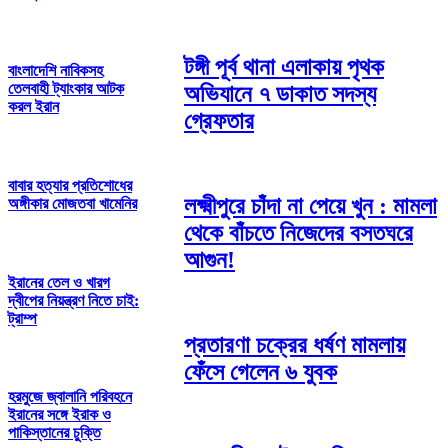
টঙ্গী পূর্ব থানা এলাকায় পৃথক
বাংলাদেশি নাবিকসহ
তেলবাহী ট্যাংকার আটক
অভিযানে ৭ ডাকাত সদস্য
করল ইরান
গ্রেফতার
বাবার হত্যার প্রতিশোধের
লক্ষ্মীপুরে চাঁদা না পেয়ে খুন : মামলা
অঙ্গীকার মোজতবা খামেনির
থেকে বাঁচতে নিজেদের বসতঘরে
আগুন!
ইরানের তেল ও খারগ
দ্বীপের নিয়ন্ত্রণ নিতে চাই:
ট্রাম্প
প্রতারণা চক্রের ধর্ষণ মামলায়
ফেঁসে গেলেন ৬ যুবক
হরমুজে জ্বালানি পরিবহনে
ইরানের সঙ্গে ইরাক ও
পাকিস্তানের চুক্তি