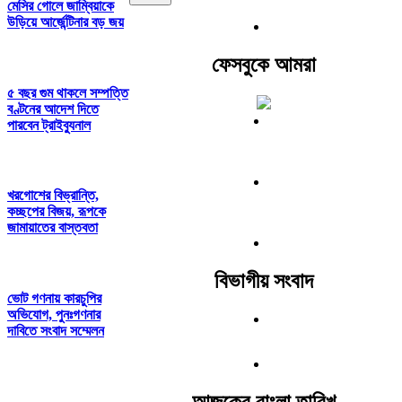
মেসির গোলে জাম্বিয়াকে
উড়িয়ে আর্জেন্টিনার বড় জয়
ফেসবুকে আমরা
৫ বছর গুম থাকলে সম্পত্তি
বণ্টনের আদেশ দিতে
পারবেন ট্রাইব্যুনাল
খরগোশের বিভ্রান্তি,
কচ্ছপের বিজয়, রূপকে
জামায়াতের বাস্তবতা
বিভাগীয় সংবাদ
ভোট গণনায় কারচুপির
অভিযোগ, পুনঃগণনার
দাবিতে সংবাদ সম্মেলন
আজকের বাংলা তারিখ