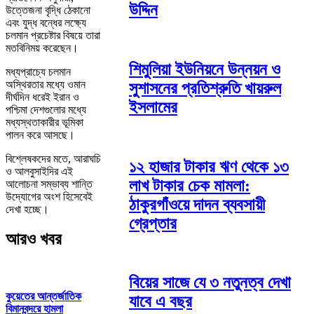
উদ্দিন
উত্তেজনা বৃদ্ধি ঠেকানো
এবং যুদ্ধ বন্ধের লক্ষ্যে
চলমান প্রচেষ্টার বিষয়ে তারা
মতবিনিময় করেছেন।
শিমুলিয়া ইউনিয়নে উন্নয়ন ও
মধ্যপ্রাচ্যে চলমান
অস্থিরতার মধ্যে ওমান
সুশাসনের প্রতিশ্রুতি খায়রুল
দীর্ঘদিন ধরেই ইরান ও
ইসলামের
পশ্চিমা দেশগুলোর মধ্যে
মধ্যস্থতাকারীর ভূমিকা
পালন করে আসছে।
বিশ্লেষকদের মতে, আরাঘচি
১২ হাজার টাকার ঋণ থেকে ১৩
ও আলবুসাইদির এই
লাখ টাকার চেক মামলা:
আলোচনা সম্ভাব্য শান্তি
উদ্যোগের অংশ হিসেবেই
ঠাকুরগাঁওয়ে দাদন ব্যবসায়ী
দেখা হচ্ছে।
গ্রেপ্তার
আরও খবর
বিয়ের সাজে যে ৩ নতুনত্ব দেখা
কুয়েতের আন্তর্জাতিক
যাবে এ বছর
বিমানবন্দরে হামলা