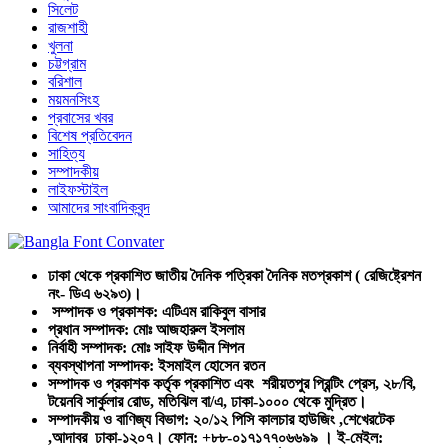
সিলেট
রাজশাহী
খুলনা
চট্টগ্রাম
বরিশাল
ময়মনসিংহ
প্রবাসের খবর
বিশেষ প্রতিবেদন
সাহিত্য
সম্পাদকীয়
লাইফস্টাইল
আমাদের সাংবাদিকবৃন্দ
ঢাকা থেকে প্রকাশিত জাতীয় দৈনিক পত্রিকা দৈনিক মতপ্রকাশ ( রেজিষ্ট্রেশন
নং- ডিএ ৬২৯৩)।
সম্পাদক ও প্রকাশক: এটিএম রাকিবুল বাসার
প্রধান সম্পাদক: মোঃ আজহারুল ইসলাম
নির্বাহী সম্পাদক: মোঃ সাইফ উদ্দীন শিপন
ব্যবস্থাপনা সম্পাদক: ইসমাইল হোসেন রতন
সম্পাদক ও প্রকাশক কর্তৃক প্রকাশিত এবং শরীয়তপুর প্রিন্টিং প্রেস, ২৮/বি,
টয়েনবি সার্কুলার রোড, মতিঝিল বা/এ, ঢাকা-১০০০ থেকে মুদ্রিত।
সম্পাদকীয় ও বাণিজ্য বিভাগ: ২০/১২ পিসি কালচার হাউজিং ,শেখেরটেক
,আদাবর ঢাকা-১২০৭। ফোন: +৮৮-০১৭১৭৭০৬৬৯৯ । ই-মেইল: