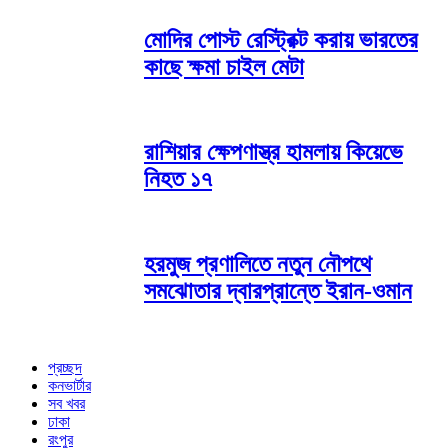
মোদির পোস্ট রেস্ট্রিক্ট করায় ভারতের
কাছে ক্ষমা চাইল মেটা
রাশিয়ার ক্ষেপণাস্ত্র হামলায় কিয়েভে
নিহত ১৭
হরমুজ প্রণালিতে নতুন নৌপথে
সমঝোতার দ্বারপ্রান্তে ইরান-ওমান
প্রচ্ছদ
কনভার্টার
সব খবর
ঢাকা
রংপুর