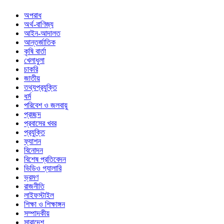
অপরাধ
অর্থ-বাণিজ্য
আইন-আদালত
আন্তর্জাতিক
কৃষি বার্তা
খেলাধুলা
চাকরি
জাতীয়
তথ্যপ্রযুক্তি
ধর্ম
পরিবেশ ও জলবায়ু
প্রচ্ছদ
প্রবাসের খবর
প্রযুক্তি
ফ্যাশন
বিনোদন
বিশেষ প্রতিবেদন
ভিডিও গ্যালারি
ভ্রমণ
রাজনীতি
লাইফস্টাইল
শিক্ষা ও শিক্ষাঙ্গন
সম্পাদকীয়
সারাদেশ