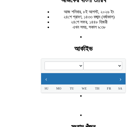
আজ শনিবার, ৮ই আগস্ট, ২০২৬ ইং
২৪শে শ্রাবণ, ১৪৩৩ বঙ্গাব্দ (বর্ষাকাল)
২৪শে সফর, ১৪৪৮ হিজরী
এখন সময়, সকাল ৯:৩৮
আর্কাইভ
‹
›
SU
MO
TU
WE
TH
FR
SA