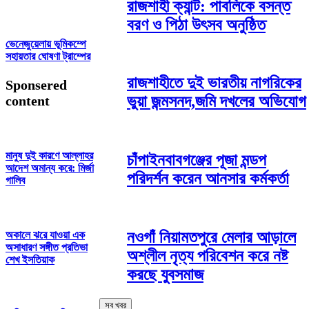
রাজশাহী ক্যান্ট: পাবলিকে বসন্ত
বরণ ও পিঠা উৎসব অনুষ্ঠিত
ভেনেজুয়েলায় ভূমিকম্পে
সহায়তার ঘোষণা ট্রাম্পের
রাজশাহীতে দুই ভারতীয় নাগরিকের
Sponsered
ভুয়া জন্মসনদ,জমি দখলের অভিযোগ
content
মানুষ দুই কারণে আল্লাহর
চাঁপাইনবাবগঞ্জের পূজা মন্ডপ
আদেশ অমান্য করে: মির্জা
পরিদর্শন করেন আনসার কর্মকর্তা
গালিব
নওগাঁ নিয়ামতপুরে মেলার আড়ালে
অকালে ঝরে যাওয়া এক
অসাধারণ সঙ্গীত প্রতিভা
অশ্লীল নৃত্য পরিবেশন করে নষ্ট
শেখ ইসতিয়াক
করছে যুবসমাজ
সব খবর