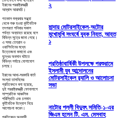
টেলিফোনে কথা বলেছেন
২
ইরানের পররাষ্ট্রমন্ত্রী
আব্বাস আরাঘচি।
গতকাল শুক্রবার সন্ধ্যা
থেকে শুরু হওয়া কূটনৈতিক
মান্দায় মোটরসাইকেল-অটোর
তৎপরতা শনিবার সকাল
পর্যন্ত অব্যাহত রয়েছে বলে
মুখোমুখি সংঘর্ষে যুবক নিহত, আহত
বিভিন্ন সূত্রে জানা গেছে।
১
এ সময় তেহরান ও
ওয়াশিংটনের মধ্যে
উত্তেজনা কমানো এবং
যুদ্ধের অবসান ঘটাতে
বিভিন্ন পর্যায়ে যোগাযোগ
প্রতিষ্ঠাবার্ষিকী উপলক্ষে পরশুরামে
চলছে।
ইসলামী যুব আন্দোলনের
ইরানের আধা-সরকারি বার্তা
মোটরসাইকেল র‌্যালি ও আলোচনা
সংস্থা তাসনিমের
সভা
প্রতিবেদনে বলা হয়েছে,
দুই পররাষ্ট্রমন্ত্রী ফোনালাপে
সাম্প্রতিক আঞ্চলিক
পরিস্থিতি এবং চলমান
কূটনৈতিক উদ্যোগ নিয়ে
নাটোর পল্লী বিদ্যুৎ সমিতি-১-এর
আলোচনা করেন।
জিএম হলেন টি. এম. মেসবাহ
প্রতিবেদন অনুযায়ী,