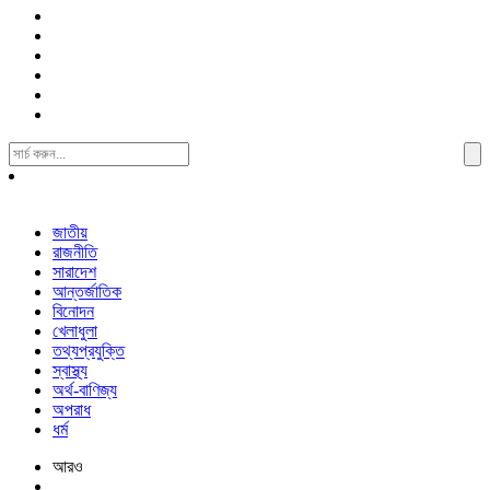
Search
For:
জাতীয়
রাজনীতি
সারাদেশ
আন্তর্জাতিক
বিনোদন
খেলাধুলা
তথ্যপ্রযুক্তি
স্বাস্থ্য
অর্থ-বাণিজ্য
অপরাধ
ধর্ম
আরও