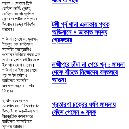
যাবে এ বছর
যাবেন। সেখানে তিনি
রোহিঙ্গা লার্নিং সেন্টার,
রোহিঙ্গাদের সাংস্কৃতিক
কেন্দ্র ও পাটজাত পণ্যের
টঙ্গী পূর্ব থানা এলাকায় পৃথক
উৎপাদন কেন্দ্র পরিদর্শন
করবেন।
অভিযানে ৭ ডাকাত সদস্য
গ্রেফতার
পরিদর্শন শেষে ড. মুহাম্মদ
ইউনূস এবং জাতিসংঘ
মহাসচিব আন্তোনিও
গুতেরেস উখিয়ায় প্রায় এক
লাখ রোহিঙ্গা শরণার্থীর সঙ্গে
লক্ষ্মীপুরে চাঁদা না পেয়ে খুন : মামলা
ইফতারে যোগ দেবেন।
পরিদর্শন ও ইফতার শেষে
থেকে বাঁচতে নিজেদের বসতঘরে
প্রধান উপদেষ্টা ও
আগুন!
জাতিসংঘ মহাসচিব
একসঙ্গে সন্ধ্যায় ঢাকায়
ফিরবেন।
দুর্যোগ ব্যবস্থাপনা
প্রতারণা চক্রের ধর্ষণ মামলায়
মন্ত্রণালয়ের দায়িত্বপ্রাপ্ত
ফেঁসে গেলেন ৬ যুবক
উপদেষ্টা ফারুক-ই-আজম
বীরপ্রতীক কক্সবাজারে
জাতিসংঘ মহাসচিবকে
স্বাগত জানান।