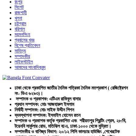
রংপুর
সিলেট
রাজশাহী
খুলনা
চট্টগ্রাম
বরিশাল
ময়মনসিংহ
প্রবাসের খবর
বিশেষ প্রতিবেদন
সাহিত্য
সম্পাদকীয়
লাইফস্টাইল
আমাদের সাংবাদিকবৃন্দ
ঢাকা থেকে প্রকাশিত জাতীয় দৈনিক পত্রিকা দৈনিক মতপ্রকাশ ( রেজিষ্ট্রেশন
নং- ডিএ ৬২৯৩)।
সম্পাদক ও প্রকাশক: এটিএম রাকিবুল বাসার
প্রধান সম্পাদক: মোঃ আজহারুল ইসলাম
নির্বাহী সম্পাদক: মোঃ সাইফ উদ্দীন শিপন
ব্যবস্থাপনা সম্পাদক: ইসমাইল হোসেন রতন
সম্পাদক ও প্রকাশক কর্তৃক প্রকাশিত এবং শরীয়তপুর প্রিন্টিং প্রেস, ২৮/বি,
টয়েনবি সার্কুলার রোড, মতিঝিল বা/এ, ঢাকা-১০০০ থেকে মুদ্রিত।
সম্পাদকীয় ও বাণিজ্য বিভাগ: ২০/১২ পিসি কালচার হাউজিং ,শেখেরটেক