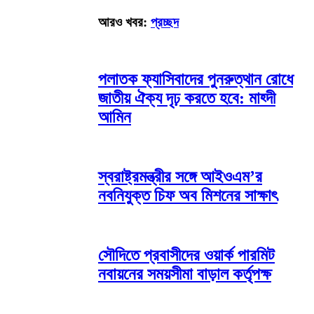
আরও খবর:
প্রচ্ছদ
পলাতক ফ্যাসিবাদের পুনরুত্থান রোধে
জাতীয় ঐক্য দৃঢ় করতে হবে: মাহ্দী
আমিন
স্বরাষ্ট্রমন্ত্রীর সঙ্গে আইওএম’র
নবনিযুক্ত চিফ অব মিশনের সাক্ষাৎ
সৌদিতে প্রবাসীদের ওয়ার্ক পারমিট
নবায়নের সময়সীমা বাড়াল কর্তৃপক্ষ