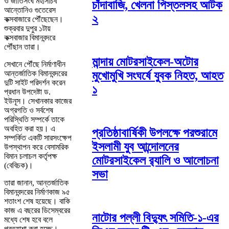
ও জাতিসংঘ মহাসচিব
চাঁদাবাজি, খেলনা পিস্তলসহ আটক
আন্তোনিও গুতেরেস
২
কক্সবাজারে পৌঁছেছেন।
শুক্রবার দুপুর ১টায়
কক্সবাজার বিমানবন্দরে
পৌঁছান তারা।
মান্দায় মোটরসাইকেল-অটোর
সেখানে পৌঁছে নির্মাণাধীন
আন্তর্জাতিক বিমানবন্দরের
মুখোমুখি সংঘর্ষে যুবক নিহত, আহত
দুটি সাইট পরিদর্শন করেন
১
প্রধান উপদেষ্টা ড.
ইউনূস। সেখানকার কাজের
অগ্রগতি ও সর্বশেষ
পরিস্থিতি সম্পর্কে তাকে
অবহিত করা হয়। এ
প্রতিষ্ঠাবার্ষিকী উপলক্ষে পরশুরামে
সম্পর্কিত একটি সারসংক্ষেপ
ইসলামী যুব আন্দোলনের
উপস্থাপন করে বেসামরিক
বিমান চলাচল কর্তৃপক্ষ
মোটরসাইকেল র‌্যালি ও আলোচনা
(বেবিচক)।
সভা
তারা জানান, আন্তর্জাতিক
বিমানবন্দরের নির্মাণকাজ ৯৫
শতাংশ শেষ হয়েছে। বাকি
কাজ এ বছরের ডিসেম্বরের
নাটোর পল্লী বিদ্যুৎ সমিতি-১-এর
মধ্যে শেষ হবে বলে
প্রত্যাশা করা হচ্ছে।