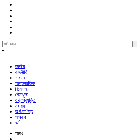
Search
For:
জাতীয়
রাজনীতি
সারাদেশ
আন্তর্জাতিক
বিনোদন
খেলাধুলা
তথ্যপ্রযুক্তি
স্বাস্থ্য
অর্থ-বাণিজ্য
অপরাধ
ধর্ম
আরও