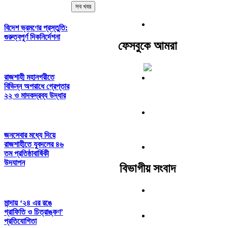
সব খবর
বিদেশ ভ্রমণের প্রস্তুতি:
গুরুত্বপূর্ণ দিকনির্দেশনা
ফেসবুকে আমরা
রাজশাহী মহানগরীতে
বিভিন্ন অপরাধে গ্রেপ্তার
২২ ও মাদকদ্রব্য উদ্ধার
জনসেবার মধ্যে দিয়ে
রাজশাহীতে যুবদলের ৪৬
তম প্রতিষ্ঠাবার্ষিকী
উদযাপন
বিভাগীয় সংবাদ
মান্দায় ‘২৪ এর রঙে
গ্রাফিতি ও চিত্রাঙ্কণ’
প্রতিযোগিতা