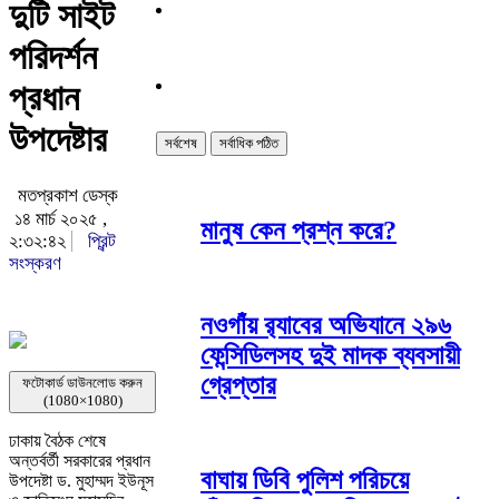
দুটি সাইট
পরিদর্শন
প্রধান
উপদেষ্টার
সর্বশেষ
সর্বাধিক পঠিত
মতপ্রকাশ ডেস্ক
১৪ মার্চ ২০২৫ ,
মানুষ কেন প্রশ্ন করে?
২:৩২:৪২
প্রিন্ট
সংস্করণ
নওগাঁয় র‌্যাবের অভিযানে ২৯৬
ফেন্সিডিলসহ দুই মাদক ব্যবসায়ী
গ্রেপ্তার
ফটোকার্ড ডাউনলোড করুন
(1080×1080)
ঢাকায় বৈঠক শেষে
অন্তর্বর্তী সরকারের প্রধান
বাঘায় ডিবি পুলিশ পরিচয়ে
উপদেষ্টা ড. মুহাম্মদ ইউনূস