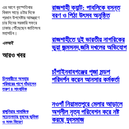
রাজশাহী ক্যান্ট: পাবলিকে বসন্ত
এর আগে বৃহস্পতিবার
বিকাল সাড়ে ৪টার দিকে
বরণ ও পিঠা উৎসব অনুষ্ঠিত
প্রধান উপদেষ্টার আমন্ত্রণে
চার দিনের সরকারি সফরে
ঢাকায় পৌঁছেছেন জাতিসংঘ
মহাসচিব।
রাজশাহীতে দুই ভারতীয় নাগরিকের
এমআই
ভুয়া জন্মসনদ,জমি দখলের অভিযোগ
আরও খবর
চাঁপাইনবাবগঞ্জের পূজা মন্ডপ
পরিদর্শন করেন আনসার কর্মকর্তা
চিলমারীতে অসহায়
পরিবারের পাশে দাঁড়ালেন
তরুণ ৪ সাংবাদিক
নওগাঁ নিয়ামতপুরে মেলার আড়ালে
অশ্লীল নৃত্য পরিবেশন করে নষ্ট
রাঙ্গুনিয়ায় সামাজিক
সচেতনতায় যুবদের ভূমিকা
করছে যুবসমাজ
ও সনদ বিতরণ