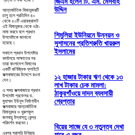
জিএম হলেন টি. এম. মেসবাহ
উদ্দিন
আন্তর্জাতিক বিমানবন্দরটি
চালু হলে প্রতিদিন ৪০
থেকে ৫০টি এয়ারক্রাফট
এই বিমানবন্দর থেকে ওঠা-
নামা করবে বলে প্রধান
শিমুলিয়া ইউনিয়নে উন্নয়ন ও
উপদেষ্টাকে জানানো
সুশাসনের প্রতিশ্রুতি খায়রুল
হয়েছে।
ইসলামের
সকালে প্রধান উপদেষ্টার
কার্যালয়ে সাক্ষাতের পর
তারা বাংলাদেশ বিমানের
একটি বাণিজ্যিক ফ্লাইটে
কক্সবাজারের উদ্দেশে রওনা
১২ হাজার টাকার ঋণ থেকে ১৩
দেন।
লাখ টাকার চেক মামলা:
এ সময় কক্সবাজারে প্রধান
ঠাকুরগাঁওয়ে দাদন ব্যবসায়ী
উপদেষ্টা প্রফেসর ড.
গ্রেপ্তার
মুহাম্মদ ইউনূস নির্মাণাধীন
কক্সবাজার আন্তর্জাতিক
বিমানবন্দর ও খুরুশকূল
জলবায়ু উদ্বাস্তু কেন্দ্র
পরিদর্শন করবেন।
বিয়ের সাজে যে ৩ নতুনত্ব দেখা
এরপর সরাসরি উখিয়ায়