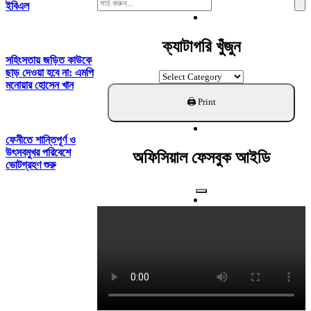
Search
ইবিএল
For:
ক্যাটাগরি খুঁজুন
সহিংসতায় জড়িত কাউকে
ছাড় দেওয়া হবে না: এমপি
ক্যাটাগরি
মনোয়ার হোসেন খান
খুঁজুন
ফেনীতে শান্তিপূর্ণ ও
উৎসবমুখর পরিবেশে
অফিসিয়াল ফেসবুক আইডি
ভোটগ্রহণ শুরু