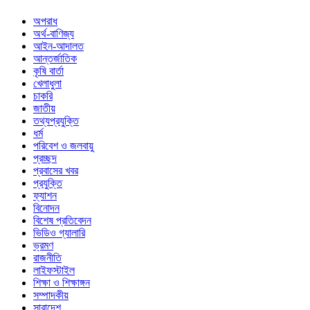
অপরাধ
অর্থ-বাণিজ্য
আইন-আদালত
আন্তর্জাতিক
কৃষি বার্তা
খেলাধুলা
চাকরি
জাতীয়
তথ্যপ্রযুক্তি
ধর্ম
পরিবেশ ও জলবায়ু
প্রচ্ছদ
প্রবাসের খবর
প্রযুক্তি
ফ্যাশন
বিনোদন
বিশেষ প্রতিবেদন
ভিডিও গ্যালারি
ভ্রমণ
রাজনীতি
লাইফস্টাইল
শিক্ষা ও শিক্ষাঙ্গন
সম্পাদকীয়
সারাদেশ