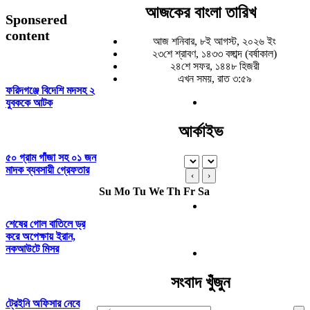
আজকের বাংলা তারিখ
Sponsered
content
আজ শনিবার, ৮ই আগস্ট, ২০২৬ ইং
২৩শে শ্রাবণ, ১৪৩৩ বঙ্গাব্দ (বর্ষাকাল)
২৪শে সফর, ১৪৪৮ হিজরী
এখন সময়, রাত ৩:৫৯
ফরিদগঞ্জে বিদেশি মদসহ ২
যুবককে আটক
আর্কাইভ
৫০ গ্রাম গাঁজা সহ ০১ জন
মাদক ব্যবসায়ী গ্রেফতার
‹
›
Su
Mo
Tu
We
Th
Fr
Sa
শেষের গোল বাতিলে ড্র
করে অপেক্ষায় ইরান,
নকআউটে মিসর
সংবাদ খুঁজুন
ট্রেইনি অফিসার নেবে