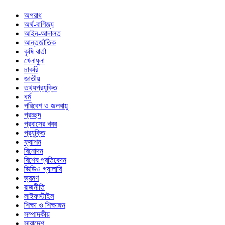
অপরাধ
অর্থ-বাণিজ্য
আইন-আদালত
আন্তর্জাতিক
কৃষি বার্তা
খেলাধুলা
চাকরি
জাতীয়
তথ্যপ্রযুক্তি
ধর্ম
পরিবেশ ও জলবায়ু
প্রচ্ছদ
প্রবাসের খবর
প্রযুক্তি
ফ্যাশন
বিনোদন
বিশেষ প্রতিবেদন
ভিডিও গ্যালারি
ভ্রমণ
রাজনীতি
লাইফস্টাইল
শিক্ষা ও শিক্ষাঙ্গন
সম্পাদকীয়
সারাদেশ