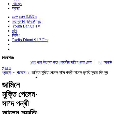
সাহিত্য
স্বাস্থ্য
মতপ্রকাশ ডিজিটাল
মতপ্রকাশ ইন্টারটেইন্মেন্ট
Youth Bangla Tv
ছবি
ভিডিও
Radio Dhoni 91.2 Fm
শিরোনাম:
১৪৪ ধারা উপেক্ষা করে প্রবাসীর জমি দখলের চেষ্টা
|
২০ আগস্ট রাষ্ট্
প্রচ্ছদ
প্রচ্ছদ
»
প্রচ্ছদ
»
জামিনে মুক্তি পেলেন সা’দ পন্থী আলেম মুফতি মুয়াজ বিন নূর
জামিনে
মুক্তি পেলেন
সা’দ পন্থী
আলেম মুফতি