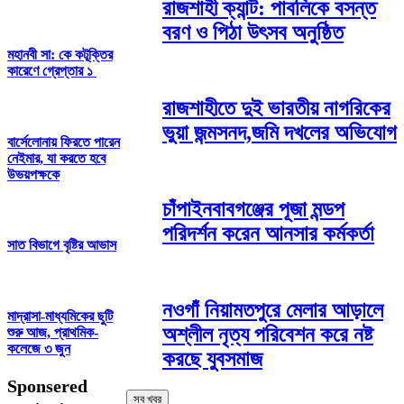
রাজশাহী ক্যান্ট: পাবলিকে বসন্ত
বরণ ও পিঠা উৎসব অনুষ্ঠিত
মহানবী সা: কে কটূক্তির
কারেণে গ্রেপ্তার ১
রাজশাহীতে দুই ভারতীয় নাগরিকের
ভুয়া জন্মসনদ,জমি দখলের অভিযোগ
বার্সেলোনায় ফিরতে পারেন
নেইমার, যা করতে হবে
উভয়পক্ষকে
চাঁপাইনবাবগঞ্জের পূজা মন্ডপ
পরিদর্শন করেন আনসার কর্মকর্তা
সাত বিভাগে বৃষ্টির আভাস
নওগাঁ নিয়ামতপুরে মেলার আড়ালে
মাদ্রাসা-মাধ্যমিকের ছুটি
অশ্লীল নৃত্য পরিবেশন করে নষ্ট
শুরু আজ, প্রাথমিক-
কলেজে ৩ জুন
করছে যুবসমাজ
Sponsered
সব খবর