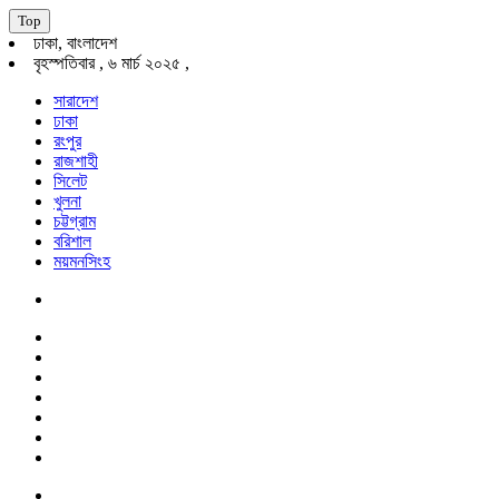
Top
ঢাকা, বাংলাদেশ
বৃহস্পতিবার , ৬ মার্চ ২০২৫ ,
সারাদেশ
ঢাকা
রংপুর
রাজশাহী
সিলেট
খুলনা
চট্টগ্রাম
বরিশাল
ময়মনসিংহ