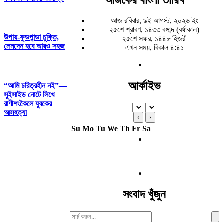
আজ রবিবার, ৯ই আগস্ট, ২০২৬ ইং
২৫শে শ্রাবণ, ১৪৩৩ বঙ্গাব্দ (বর্ষাকাল)
উপায়-ফুডপান্ডা চুক্তি,
২৫শে সফর, ১৪৪৮ হিজরী
লেনদেন হবে আরও সহজ
এখন সময়, বিকাল ৪:৪১
আর্কাইভ
“আমি চরিত্রহীন নই”—
সুইসাইড নোটে লিখে
রাণীশংকৈলে যুবকের
আত্মহত্যা
‹
›
Su
Mo
Tu
We
Th
Fr
Sa
সংবাদ খুঁজুন
Search