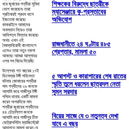
শিক্ষকের বিরুদ্ধে ছাত্রীকে
ধরে জুবায়ের পন্থীরা সুবিধা
ভোগ করেছেন৷ তারা
ম্যাসেঞ্জারে কু-প্রস্তাবের
প্রতিবারই প্রথম ধাপে
অভিযোগ
ইজতেমা করেছে৷
কাকরাইলে আমাদের
অবস্থান নিয়েও তারা
আধিপত্য বিস্তার করেছে৷
অথচ এখন এই
রাজধানীতে ২৪ ঘণ্টায় ৪৮৫
বৈষম্যবিরোধী বাংলাদেশে
গ্রেপ্তার, মামলা ৫০
এসেও তারা নতুন নকশা
আকছে৷ আমরা আল্লাহর
ওপর সব বিচার দিয়েছি৷
উল্লেখ্য গত বছরের ১৭ই
৫ আগস্ট ও কারাগারের শেষ রাতের
ডিসেম্বর টঙ্গী সহিংসতা
ঘটনায় জোবায়ের পন্থীরা
স্মৃতি তুলে ধরলেন ছাত্রদল নেতা
সাদ পন্থীদের ২৯ জনকে
সুমন সরদার
আসামি করে গাজীপুর টঙ্গী
পশ্চিম থানায় একটি মামলা
করেন অপরদিকে সাদ
পন্থীরা জুবায়ের পন্থীদের
৪৪ চৌচল্লিশ জনকে
বিয়ের সাজে যে ৩ নতুনত্ব দেখা
আসামি করে গাজীপুর চীফ
মেট্রোপলিটন ম্যাজিস্ট্রেট
যাবে এ বছর
আদালতে মামলা করেন যে