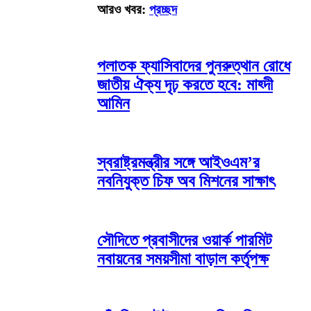
আরও খবর:
প্রচ্ছদ
পলাতক ফ্যাসিবাদের পুনরুত্থান রোধে
জাতীয় ঐক্য দৃঢ় করতে হবে: মাহ্দী
আমিন
স্বরাষ্ট্রমন্ত্রীর সঙ্গে আইওএম’র
নবনিযুক্ত চিফ অব মিশনের সাক্ষাৎ
সৌদিতে প্রবাসীদের ওয়ার্ক পারমিট
নবায়নের সময়সীমা বাড়াল কর্তৃপক্ষ