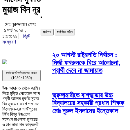
মুয়াজ বিন নূর
মোঃ নুরুজ্জামান শেখঃ
৬ মার্চ ২০২৫ ,
সর্বশেষ
সর্বাধিক পঠিত
১:৫৩:২৬
প্রিন্ট
সংস্করণ
২০ আগস্ট রাষ্ট্রপতি নির্বাচন :
মির্জা ফখরুলকে ঘিরে আলোচনা,
প্রার্থী দেবে না জামায়াত
ফটোকার্ড ডাউনলোড করুন
(1080×1080)
উচ্চ আদালত থেকে জামিন
নিয়ে মুক্তি পেয়েছেন সা’দ
ভূরুঙ্গামারীতে বাগভান্ডার উচ্চ
পন্থী আলেম মুফতি মুয়াজ
বিদ্যালয়ের সহকারী প্রধান শিক্ষক
বিন নূর৷ এর আগে গত ১৮
ডিসেম্বর-২৪ গাজীপু‌রের
মোঃ নুরুল ইসলামের ইন্তেকাল
টঙ্গীর বিশ্ব ইজ‌তেমা
ময়দা‌নে মাওলানা জুবায়ের
ও মাওলানা সাদ কান্ধলভী
অনুসারীদের মধ্যে সংঘর্ষ