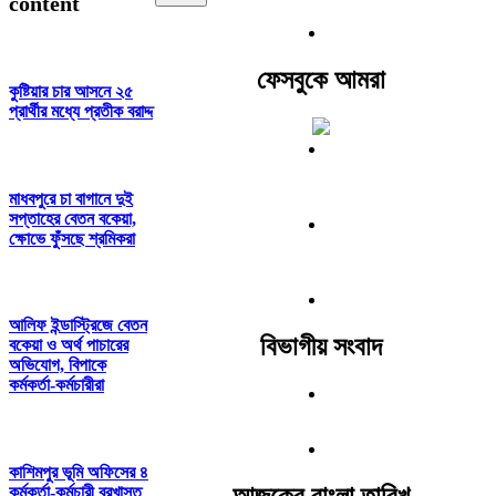
content
ফেসবুকে আমরা
কুষ্টিয়ার চার আসনে ২৫
প্রার্থীর মধ্যে প্রতীক বরাদ্দ
মাধবপুরে চা বাগানে দুই
সপ্তাহের বেতন বকেয়া,
ক্ষোভে ফুঁসছে শ্রমিকরা
আলিফ ইন্ডাস্ট্রিজে বেতন
বিভাগীয় সংবাদ
বকেয়া ও অর্থ পাচারের
অভিযোগ, বিপাকে
কর্মকর্তা-কর্মচারীরা
কাশিমপুর ভূমি অফিসের ৪
আজকের বাংলা তারিখ
কর্মকর্তা-কর্মচারী বরখাস্ত