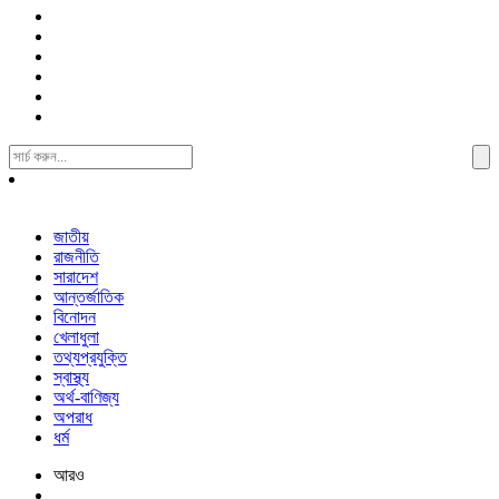
Search
For:
জাতীয়
রাজনীতি
সারাদেশ
আন্তর্জাতিক
বিনোদন
খেলাধুলা
তথ্যপ্রযুক্তি
স্বাস্থ্য
অর্থ-বাণিজ্য
অপরাধ
ধর্ম
আরও