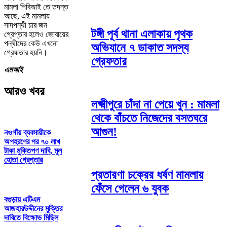
মামলা পিবিআই তে তদন্ত
আছে, এই মামলায়
সাদপন্থী চার জন
টঙ্গী পূর্ব থানা এলাকায় পৃথক
গ্রেপ্তার হলেও জোবায়ের
পন্থীদের কেউ এখনো
অভিযানে ৭ ডাকাত সদস্য
গ্রেফতার হয়নি।
গ্রেফতার
এমআই
আরও খবর
লক্ষ্মীপুরে চাঁদা না পেয়ে খুন : মামলা
থেকে বাঁচতে নিজেদের বসতঘরে
আগুন!
নওগাঁয় ব্যবসায়ীকে
অপহরণের পর ৭০ লাখ
টাকা মুক্তিপণ দাবি, মূল
হোতা গ্রেপ্তার
প্রতারণা চক্রের ধর্ষণ মামলায়
ফেঁসে গেলেন ৬ যুবক
বগুড়ায় এটিএম
আজহারউদ্দীনের মুক্তির
দাবিতে বিক্ষোভ মিছিল