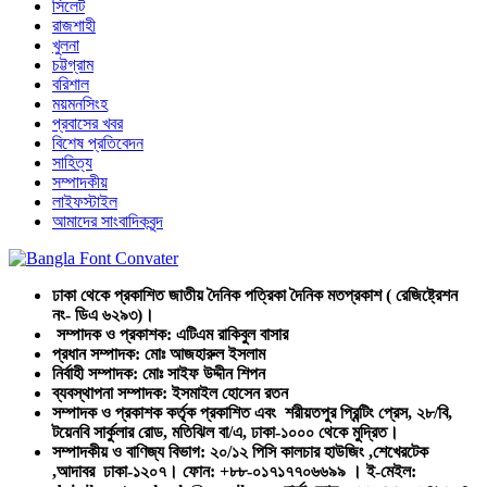
সিলেট
রাজশাহী
খুলনা
চট্টগ্রাম
বরিশাল
ময়মনসিংহ
প্রবাসের খবর
বিশেষ প্রতিবেদন
সাহিত্য
সম্পাদকীয়
লাইফস্টাইল
আমাদের সাংবাদিকবৃন্দ
ঢাকা থেকে প্রকাশিত জাতীয় দৈনিক পত্রিকা দৈনিক মতপ্রকাশ ( রেজিষ্ট্রেশন
নং- ডিএ ৬২৯৩)।
সম্পাদক ও প্রকাশক: এটিএম রাকিবুল বাসার
প্রধান সম্পাদক: মোঃ আজহারুল ইসলাম
নির্বাহী সম্পাদক: মোঃ সাইফ উদ্দীন শিপন
ব্যবস্থাপনা সম্পাদক: ইসমাইল হোসেন রতন
সম্পাদক ও প্রকাশক কর্তৃক প্রকাশিত এবং শরীয়তপুর প্রিন্টিং প্রেস, ২৮/বি,
টয়েনবি সার্কুলার রোড, মতিঝিল বা/এ, ঢাকা-১০০০ থেকে মুদ্রিত।
সম্পাদকীয় ও বাণিজ্য বিভাগ: ২০/১২ পিসি কালচার হাউজিং ,শেখেরটেক
,আদাবর ঢাকা-১২০৭। ফোন: +৮৮-০১৭১৭৭০৬৬৯৯ । ই-মেইল: