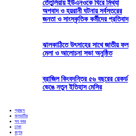
তেঁতুলিয়ায় ইউএনওকে ঘিরে মিথ্যা
অপবাদ ও হয়রানী ঘটনায় সর্বস্তরের
জনতা ও সাংস্কৃতিক কর্মীদের প্রতিবাদ
ঝালকাঠিতে উৎসাহের সাথে জাতীয় ফল
মেলা ও আলোচনা সভা অনুষ্ঠিত
ব্রাজিল কিংবদন্তির ৫৬ বছরের রেকর্ড
ভেঙে নতুন ইতিহাস মেসির
প্রচ্ছদ
কনভার্টার
সব খবর
ঢাকা
রংপুর