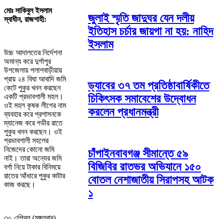
মোঃ সাকিবুল ইসলাম
জুলাই স্মৃতি জাদুঘর যেন দলীয়
স্বাধীন, রাজশাহী:
ইতিহাস চর্চার জায়গা না হয়: নাহিদ
ইসলাম
উচ্চ আদালতের নির্দেশনা
অমান্য করে দুর্গাপুর
উপজেলায় পলাশবাড়ীয়ায়
প্রায় ২৪ বিঘা আবাদি জমি
ড্যাবের ৩৭ তম প্রতিষ্ঠাবার্ষিকীতে
কেটে পুকুর খনন করছেন
একটি প্রভাবশালী মহল।
চিকিৎসক সমাবেশের উদ্বোধন
ওই মহল কৃষক লীগের নাম
করলেন প্রধানমন্ত্রী
ব্যবহার করে প্রশাসনকে
ম্যানেজ করে গভীর রাতে
পুকুর খনন করছেন। ওই
প্রভাবশালী মহলের
নিজেদের কোনো জমি
চাঁপাইনবাবগঞ্জ সীমান্তে ৫৯
নাই। তারা অন্যের জমি
বিজিবির রাতভর অভিযানে ১৫০
বর্গা নিয়ে টাকার বিনিময়ে
রাতের আঁধারে পুকুর কাটার
বোতল নেশাজাতীয় সিরাপসহ আটক
কাজ করছে।
১
৩০ এপ্রিল (মঙ্গলবার)