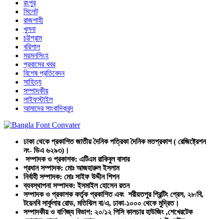
রংপুর
সিলেট
রাজশাহী
খুলনা
চট্টগ্রাম
বরিশাল
ময়মনসিংহ
প্রবাসের খবর
বিশেষ প্রতিবেদন
সাহিত্য
সম্পাদকীয়
লাইফস্টাইল
আমাদের সাংবাদিকবৃন্দ
ঢাকা থেকে প্রকাশিত জাতীয় দৈনিক পত্রিকা দৈনিক মতপ্রকাশ ( রেজিষ্ট্রেশন
নং- ডিএ ৬২৯৩)।
সম্পাদক ও প্রকাশক: এটিএম রাকিবুল বাসার
প্রধান সম্পাদক: মোঃ আজহারুল ইসলাম
নির্বাহী সম্পাদক: মোঃ সাইফ উদ্দীন শিপন
ব্যবস্থাপনা সম্পাদক: ইসমাইল হোসেন রতন
সম্পাদক ও প্রকাশক কর্তৃক প্রকাশিত এবং শরীয়তপুর প্রিন্টিং প্রেস, ২৮/বি,
টয়েনবি সার্কুলার রোড, মতিঝিল বা/এ, ঢাকা-১০০০ থেকে মুদ্রিত।
সম্পাদকীয় ও বাণিজ্য বিভাগ: ২০/১২ পিসি কালচার হাউজিং ,শেখেরটেক