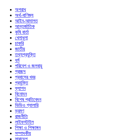
অপরাধ
অর্থ-বাণিজ্য
আইন-আদালত
আন্তর্জাতিক
কৃষি বার্তা
খেলাধুলা
চাকরি
জাতীয়
তথ্যপ্রযুক্তি
ধর্ম
পরিবেশ ও জলবায়ু
প্রচ্ছদ
প্রবাসের খবর
প্রযুক্তি
ফ্যাশন
বিনোদন
বিশেষ প্রতিবেদন
ভিডিও গ্যালারি
ভ্রমণ
রাজনীতি
লাইফস্টাইল
শিক্ষা ও শিক্ষাঙ্গন
সম্পাদকীয়
সারাদেশ