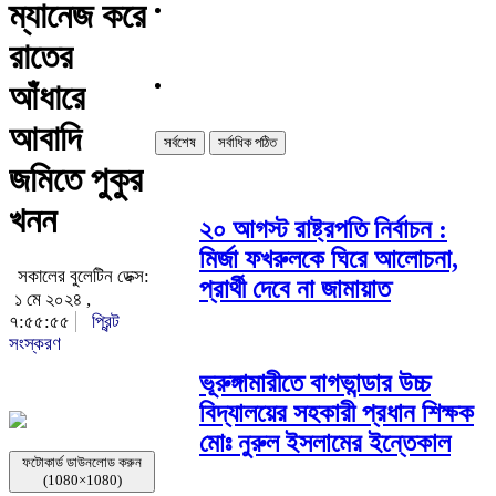
ম্যানেজ করে
রাতের
আঁধারে
আবাদি
সর্বশেষ
সর্বাধিক পঠিত
জমিতে পুকুর
খনন
২০ আগস্ট রাষ্ট্রপতি নির্বাচন :
মির্জা ফখরুলকে ঘিরে আলোচনা,
সকালের বুলেটিন ডেক্স:
প্রার্থী দেবে না জামায়াত
১ মে ২০২৪ ,
৭:৫৫:৫৫
প্রিন্ট
সংস্করণ
ভূরুঙ্গামারীতে বাগভান্ডার উচ্চ
বিদ্যালয়ের সহকারী প্রধান শিক্ষক
মোঃ নুরুল ইসলামের ইন্তেকাল
ফটোকার্ড ডাউনলোড করুন
(1080×1080)