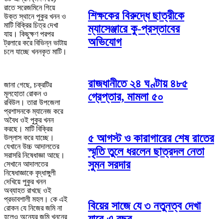
রাতে সরেজমিনে গিয়ে
শিক্ষকের বিরুদ্ধে ছাত্রীকে
উক্ত স্থানে পুকুর খনন ও
মাটি বিক্রির চিত্র দেখা
ম্যাসেঞ্জারে কু-প্রস্তাবের
যায়। কিছুক্ষণ পরপর
অভিযোগ
ট্রলারে করে বিভিন্ন ভাটায়
চলে যাচ্ছে খননকৃত মাটি।
রাজধানীতে ২৪ ঘণ্টায় ৪৮৫
জানা গেছে, চক্রটির
মূলহোতা রোকন ও
গ্রেপ্তার, মামলা ৫০
রবিউল। তারা উপজেলা
প্রশাসনকে ম্যানেজ করে
অবৈধ ওই পুকুর খনন
করছে। মাটি বিক্রির
৫ আগস্ট ও কারাগারের শেষ রাতের
উল্লাস করে যাচ্ছে।
যেখানে উচ্চ আদালতের
স্মৃতি তুলে ধরলেন ছাত্রদল নেতা
সরাসরি নিষেধাজ্ঞা আছে।
সুমন সরদার
সেখানে আদালতের
নিষেধাজ্ঞাকে বৃদ্ধাঙ্গুলী
দেখিয়ে পুকুর খনন
অব্যাহত রাখছে ওই
প্রভাবশালী মহল। কে এই
বিয়ের সাজে যে ৩ নতুনত্ব দেখা
রোকন যে নিজের জমি না
হলেও অন্যের জমি খননের