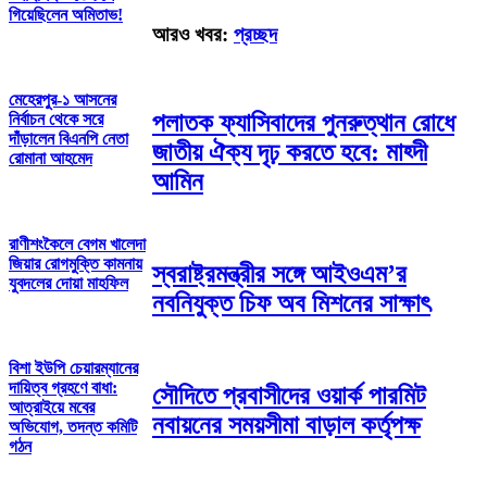
গিয়েছিলেন অমিতাভ!
আরও খবর:
প্রচ্ছদ
মেহেরপুর-১ আসনের
পলাতক ফ্যাসিবাদের পুনরুত্থান রোধে
নির্বাচন থেকে সরে
দাঁড়ালেন বিএনপি নেতা
জাতীয় ঐক্য দৃঢ় করতে হবে: মাহ্দী
রোমানা আহমেদ
আমিন
রাণীশংকৈলে বেগম খালেদা
জিয়ার রোগমুক্তি কামনায়
স্বরাষ্ট্রমন্ত্রীর সঙ্গে আইওএম’র
যুবদলের দোয়া মাহফিল
নবনিযুক্ত চিফ অব মিশনের সাক্ষাৎ
বিশা ইউপি চেয়ারম্যানের
দায়িত্ব গ্রহণে বাধা:
সৌদিতে প্রবাসীদের ওয়ার্ক পারমিট
আত্রাইয়ে মবের
নবায়নের সময়সীমা বাড়াল কর্তৃপক্ষ
অভিযোগ, তদন্ত কমিটি
গঠন