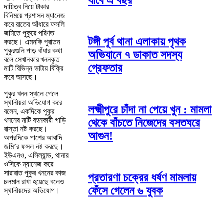
যাবে এ বছর
দায়িত্ব নিয়ে টাকার
বিনিময়ে প্রশাসন ম্যানেজ
করে রাতের আঁধারে ফসলি
জমিতে পুকুরে পরিণত
টঙ্গী পূর্ব থানা এলাকায় পৃথক
করছে। এমনকি পুরাতন
পুকুরগুলি পাড় বাঁধার কথা
অভিযানে ৭ ডাকাত সদস্য
বলে সেখানকার খননকৃত
গ্রেফতার
মাটি বিভিন্ন ভাটায় বিক্রি
করে আসছে।
পুকুর খনন স্থলে গেলে
স্থানীয়রা অভিযোগ করে
লক্ষ্মীপুরে চাঁদা না পেয়ে খুন : মামলা
বলেন, একদিকে পুকুর
খননের মাটি বহনকারী গাড়ি
থেকে বাঁচতে নিজেদের বসতঘরে
রাস্তা নষ্ট করছে।
আগুন!
অপরদিকে পাশের আবাদি
জমি’র ফসল নষ্ট করছে।
ইউএনও, এসিল্যান্ড, থানার
ওসিকে ম্যানেজ করে
সারারাত পুকুর খননের কাজ
প্রতারণা চক্রের ধর্ষণ মামলায়
চলমান রাখা হয়েছে বলেও
ফেঁসে গেলেন ৬ যুবক
স্থানীয়দের অভিযোগ।