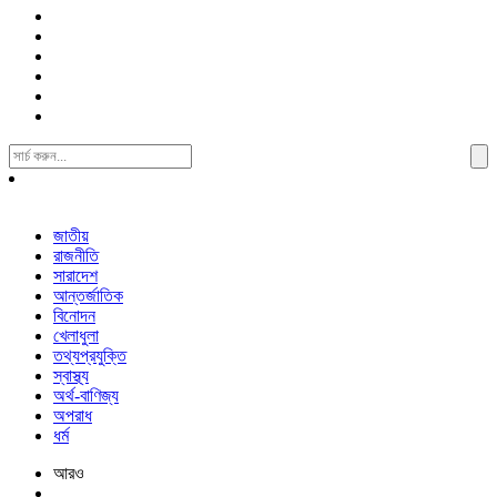
Search
For:
জাতীয়
রাজনীতি
সারাদেশ
আন্তর্জাতিক
বিনোদন
খেলাধুলা
তথ্যপ্রযুক্তি
স্বাস্থ্য
অর্থ-বাণিজ্য
অপরাধ
ধর্ম
আরও