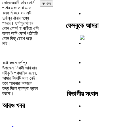
সোহরাওয়ার্দী তাঁর ফোর্স
সব খবর
পাঠায় এবং তারা এসে
কনফার্ম করে যায় এটা
দুর্গাপুর থানার মধ্যে
পড়ছে। দুর্গাপুর থানার
ফেসবুকে আমরা
কোন ফোর্স না পাঠিয়ে ওসি
বলেন আমি ফোর্স পাঠাইছি
কোন কিছু চোখে পড়ে
নাই।
কথা বললে দুর্গাপুর
উপজেলা নিবার্হী অফিসার
স্বীকৃতি প্রামানিক বলেন,
আমার বিষয়টি জানা নেই।
তবে আপনারা আমাকে
তথ্য দিলে ব্যবস্থা গ্রহণ
বিভাগীয় সংবাদ
করবো।
আরও খবর