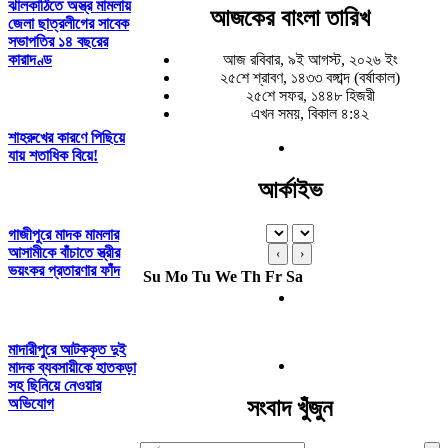
ঝালকাঠিতে অস্ত্র মামলায়
আজকের বাংলা তারিখ
জেলা ছাত্রলীগের সাবেক
সভাপতির ১৪ বছরের
কারাদণ্ড
আজ রবিবার, ৯ই আগস্ট, ২০২৬ ইং
২৫শে শ্রাবণ, ১৪৩৩ বঙ্গাব্দ (বর্ষাকাল)
২৫শে সফর, ১৪৪৮ হিজরী
এখন সময়, বিকাল ৪:৪২
শাহরুখের কারণে পিছিয়ে
যায় শতাধিক বিয়ে!
আর্কাইভ
গাজীপুরে মাদক মামলার
আসামীকে বাঁচাতে স্ত্রীর
‹
›
ভয়ংকর প্রতারণার ফাঁদ
Su
Mo
Tu
We
Th
Fr
Sa
মাদারীপুরে আটককৃত দুই
মাদক ব্যবসায়ীকে হাতকড়া
সহ ছিনিয়ে নেওয়ার
অভিযোগ
সংবাদ খুঁজুন