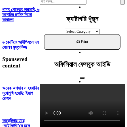
Search
For:
থানার গোলঘরে মারামারি, ৬
আসামির জামিন দিলো
ক্যাটাগরি খুঁজুন
আদালত
ক্যাটাগরি
খুঁজুন
৬ কোটিতে আইপিএলে দল
পেলেন মুস্তাফিজ
Sponsered
অফিসিয়াল ফেসবুক আইডি
content
অনেক অপমান ও হয়রানির
মুখোমুখি হয়েছি: ইয়াশ
রোহান
আর্জেন্টিনার হারে
‘আইসিইউ’তে চলে