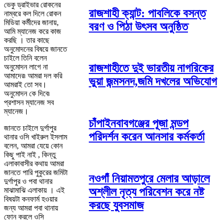
ভেকু ড্রাইভার রোকনের
রাজশাহী ক্যান্ট: পাবলিকে বসন্ত
নাম্বরে কল দিলে রোকন
মিডিয়া কর্মীদের জানায়,
বরণ ও পিঠা উৎসব অনুষ্ঠিত
আমি ম্যানেজ করে কাজ
করছি । তার কাছে
অনুমোদনের বিষয়ে জানতে
চাইলে তিনি বলেন
রাজশাহীতে দুই ভারতীয় নাগরিকের
অনুমোদন লাগে না
আমাদের৷ আমরা দল করি
ভুয়া জন্মসনদ,জমি দখলের অভিযোগ
আমরাই তো সব।
অনুমোদন কে দিবে৷
প্রশাসন ম্যানেজ সব
ম্যানেজ।
চাঁপাইনবাবগঞ্জের পূজা মন্ডপ
জানতে চাইলে দুর্গাপুর
পরিদর্শন করেন আনসার কর্মকর্তা
থানার ওসি খাইরুল ইসলাম
বলেন, আমরা যেয়ে কোন
কিছু পাই নাই , কিন্তু
এলাকাবাসীর কথায় আমরা
জানতে পারি পুকুরের জমিটা
নওগাঁ নিয়ামতপুরে মেলার আড়ালে
দুর্গাপুর ও পবা থানার
অশ্লীল নৃত্য পরিবেশন করে নষ্ট
মাঝামাঝি এলাকায় । এই
বিষয়টা কনফার্ম হওয়ার
করছে যুবসমাজ
জন্য আমরা পবা থানায়
ফোন করলে ওসি