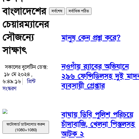
বাংলাদেশের
সর্বশেষ
সর্বাধিক পঠিত
চেয়ারম্যানের
সৌজন্যে
মানুষ কেন প্রশ্ন করে?
সাক্ষাৎ
নওগাঁয় র‌্যাবের অভিযানে
সকালের বুলেটিন ডেক্স:
১৮ মে ২০২৪ ,
২৯৬ ফেন্সিডিলসহ দুই মাদ
৬:৪৯:১৬
প্রিন্ট
ব্যবসায়ী গ্রেপ্তার
সংস্করণ
বাঘায় ডিবি পুলিশ পরিচয়ে
চাঁদাবাজি, খেলনা পিস্তলসহ
ফটোকার্ড ডাউনলোড করুন
(1080×1080)
আটক ২