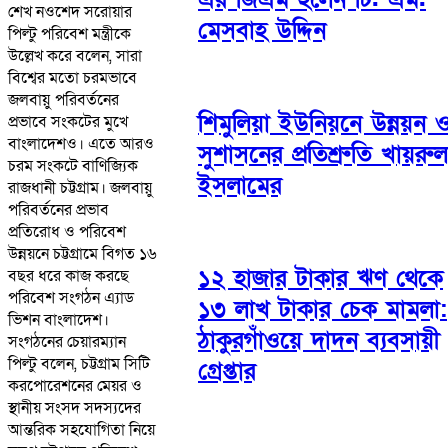
শেখ নওশেদ সরোয়ার
মেসবাহ উদ্দিন
পিল্টু পরিবেশ মন্ত্রীকে
উল্লেখ করে বলেন, সারা
বিশ্বের মতো চরমভাবে
জলবায়ু পরিবর্তনের
শিমুলিয়া ইউনিয়নে উন্নয়ন 
প্রভাবে সংকটের মুখে
বাংলাদেশও। এতে আরও
সুশাসনের প্রতিশ্রুতি খায়রুল
চরম সংকটে বাণিজ্যিক
ইসলামের
রাজধানী চট্টগ্রাম। জলবায়ু
পরিবর্তনের প্রভাব
প্রতিরোধ ও পরিবেশ
উন্নয়নে চট্টগ্রামে বিগত ১৬
১২ হাজার টাকার ঋণ থেকে
বছর ধরে কাজ করছে
পরিবেশ সংগঠন এ্যাড
১৩ লাখ টাকার চেক মামলা:
ভিশন বাংলাদেশ।
ঠাকুরগাঁওয়ে দাদন ব্যবসায়ী
সংগঠনের চেয়ারম্যান
পিল্টু বলেন, চট্টগ্রাম সিটি
গ্রেপ্তার
করপোরেশনের মেয়র ও
স্থানীয় সংসদ সদস্যদের
আন্তরিক সহযোগিতা নিয়ে