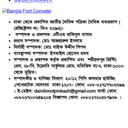
আমাদের সাংবাদিকবৃন্দ
ঢাকা থেকে প্রকাশিত জাতীয় দৈনিক পত্রিকা দৈনিক মতপ্রকাশ (
রেজিষ্ট্রেশন নং- ডিএ ৬২৯৩)।
সম্পাদক ও প্রকাশক: এটিএম রাকিবুল বাসার
প্রধান সম্পাদক: মোঃ আজহারুল ইসলাম
নির্বাহী সম্পাদক: মোঃ সাইফ উদ্দীন শিপন
ব্যবস্থাপনা সম্পাদক: ইসমাইল হোসেন রতন
সম্পাদক ও প্রকাশক কর্তৃক প্রকাশিত এবং শরীয়তপুর প্রিন্টিং
প্রেস, ২৮/বি, টয়েনবি সার্কুলার রোড, মতিঝিল বা/এ, ঢাকা-১০০০
থেকে মুদ্রিত।
সম্পাদকীয় ও বাণিজ্য বিভাগ: ২০/১২ পিসি কালচার হাউজিং
,শেখেরটেক ,আদাবর ঢাকা-১২০৭। ফোন: +৮৮-০১৭১৭৭০৬৬৯৯
। ই-মেইল: dainikmotprokash@gmail.com বার্তা ফোন:
+৮৮০১৭০০৬৪৯২০৪ বিজ্ঞাপন ফোন: +৮৮০১৭২০৫৮৭৯৬৮ ।