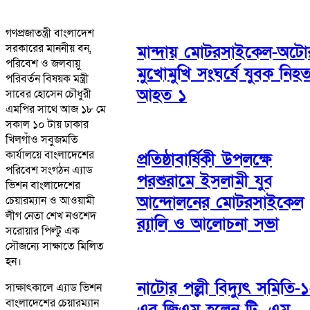
গণপ্রজাতন্ত্রী বাংলাদেশ
সরকারের মাননীয় বন,
মান্দায় মোটরসাইকেল-অটো
পরিবেশ ও জলবায়ু
মুখোমুখি সংঘর্ষে যুবক নিহত
পরিবর্তন বিষয়ক মন্ত্রী
আহত ১
সাবের হোসেন চৌধুরী
এমপির সাথে আজ ১৮ মে
সকাল ১০ টায় ঢাকার
খিলগাঁও সবুজমতি
কার্যালয়ে বাংলাদেশের
প্রতিষ্ঠাবার্ষিকী উপলক্ষে
পরিবেশ সংগঠন এ্যাড
পরশুরামে ইসলামী যুব
ভিশন বাংলাদেশের
আন্দোলনের মোটরসাইকেল
চেয়ারম্যান ও আওয়ামী
লীগ নেতা শেখ নওশেদ
র‌্যালি ও আলোচনা সভা
সরোয়ার পিল্টু এক
সৌজন্যে সাক্ষাতে মিলিত
হন।
নাটোর পল্লী বিদ্যুৎ সমিতি-১
সাক্ষাৎকালে এ্যাড ভিশন
বাংলাদেশের চেয়ারম্যান
এর জিএম হলেন টি. এম.