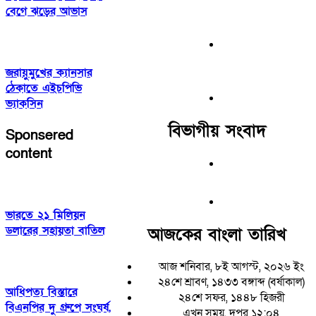
বেগে ঝড়ের আভাস
জরায়ুমুখের ক্যানসার
ঠেকাতে এইচপিভি
ভ্যাকসিন
বিভাগীয় সংবাদ
Sponsered
content
ভারতে ২১ মিলিয়ন
ডলারের সহায়তা বাতিল
আজকের বাংলা তারিখ
আজ শনিবার, ৮ই আগস্ট, ২০২৬ ইং
২৪শে শ্রাবণ, ১৪৩৩ বঙ্গাব্দ (বর্ষাকাল)
আধিপত্য বিস্তারে
২৪শে সফর, ১৪৪৮ হিজরী
বিএনপির দু গ্রুপে সংঘর্ষ,
এখন সময়, দুপুর ১২:০৪