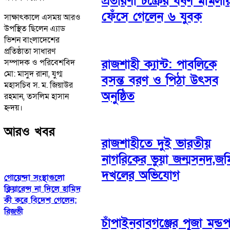
প্রতারণা চক্রের ধর্ষণ মামলায
ফেঁসে গেলেন ৬ যুবক
সাক্ষাৎকালে এসময় আরও
উপস্থিত ছিলেন এ্যাড
ভিশন বাংলাদেশের
প্রতিষ্ঠাতা সাধারণ
রাজশাহী ক্যান্ট: পাবলিকে
সম্পাদক ও পরিবেশবিদ
মো: মাসুদ রানা, যুগ্ম
বসন্ত বরণ ও পিঠা উৎসব
মহাসচিব স. ম. জিয়াউর
অনুষ্ঠিত
রহমান, তসলিম হাসান
হ্নদয়।
আরও খবর
রাজশাহীতে দুই ভারতীয়
নাগরিকের ভুয়া জন্মসনদ,জম
দখলের অভিযোগ
গোয়েন্দা সংস্থাগুলো
ক্লিয়ারেন্স না দিলে হামিদ
কী করে বিদেশ গেলেন:
রিজভী
চাঁপাইনবাবগঞ্জের পূজা মন্ড