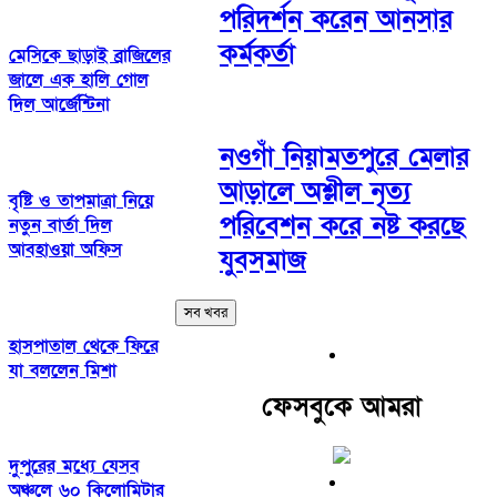
পরিদর্শন করেন আনসার
কর্মকর্তা
মেসিকে ছাড়াই ব্রাজিলের
জালে এক হালি গোল
দিল আর্জেন্টিনা
নওগাঁ নিয়ামতপুরে মেলার
আড়ালে অশ্লীল নৃত্য
বৃষ্টি ও তাপমাত্রা নিয়ে
পরিবেশন করে নষ্ট করছে
নতুন বার্তা দিল
আবহাওয়া অফিস
যুবসমাজ
সব খবর
হাসপাতাল থেকে ফিরে
যা বললেন মিশা
ফেসবুকে আমরা
দুপুরের মধ্যে যেসব
অঞ্চলে ৬০ কিলোমিটার