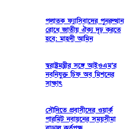
পলাতক ফ্যাসিবাদের পুনরুত্থান
রোধে জাতীয় ঐক্য দৃঢ় করতে
হবে: মাহ্দী আমিন
স্বরাষ্ট্রমন্ত্রীর সঙ্গে আইওএম’র
নবনিযুক্ত চিফ অব মিশনের
সাক্ষাৎ
সৌদিতে প্রবাসীদের ওয়ার্ক
পারমিট নবায়নের সময়সীমা
বাড়াল কর্তৃপক্ষ