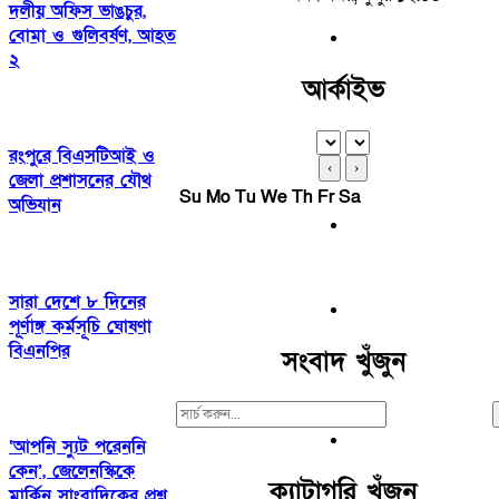
দলীয় অফিস ভাঙচুর,
বোমা ও গুলিবর্ষণ, আহত
২
আর্কাইভ
রংপুরে বিএসটিআই ও
‹
›
জেলা প্রশাসনের যৌথ
Su
Mo
Tu
We
Th
Fr
Sa
অভিযান
সারা দেশে ৮ দিনের
পূর্ণাঙ্গ কর্মসূচি ঘোষণা
বিএনপির
সংবাদ খুঁজুন
Search
For:
‘আপনি স্যুট পরেননি
কেন’, জেলেনস্কিকে
ক্যাটাগরি খুঁজুন
মার্কিন সাংবাদিকের প্রশ্ন