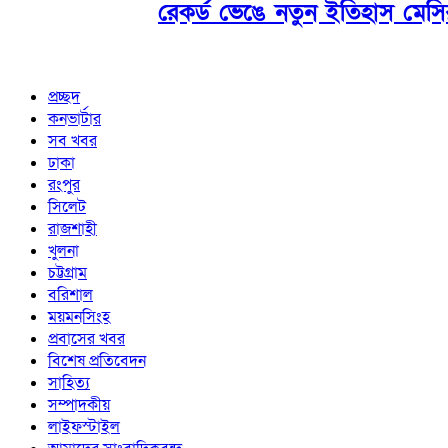
রেকর্ড ভেঙে নতুন ইতিহাস মেসি
প্রচ্ছদ
কনভার্টার
সব খবর
ঢাকা
রংপুর
সিলেট
রাজশাহী
খুলনা
চট্টগ্রাম
বরিশাল
ময়মনসিংহ
প্রবাসের খবর
বিশেষ প্রতিবেদন
সাহিত্য
সম্পাদকীয়
লাইফস্টাইল