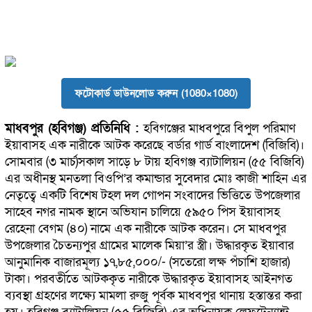
ফটোকার্ড ডাউনলোড করুন (1080×1080)
মাধবপুর (হবিগঞ্জ) প্রতিনিধি :
হবিগঞ্জের মাধবপুরে বিপুল পরিমাণ
ইয়াবাসহ এক নারীকে আটক করেছে বর্ডার গার্ড বাংলাদেশ (বিজিবি)।
সোমবার (৩ মার্চ)সকাল সাড়ে ৮ টায় হবিগঞ্জ ব্যাটালিয়ন (৫৫ বিজিবি)
এর অধীনস্থ মনতলা বিওপি’র কমান্ডার সুবেদার মোঃ কাজী শাহিন এর
নেতৃত্বে একটি বিশেষ টহল দল গোপন সংবাদের ভিত্তিতে উপজেলার
সাহেব নগর নামক স্থানে অভিযান চালিয়ে ৫৯৫০ পিস ইয়াবাসহ
রেহেনা বেগম (৪০) নামে এক নারীকে আটক করেন। সে মাধবপুর
উপজেলার চৈতন্যপুর গ্রামের মালেক মিয়া’র স্ত্রী। উদ্ধারকৃত ইয়াবার
আনুমানিক বাজারমূল্য ১৭,৮৫,০০০/- (সতেরো লক্ষ পঁচাশি হাজার)
টাকা। পরবর্তীতে আটককৃত নারীকে উদ্ধারকৃত ইয়াবাসহ আইনগত
ব্যবস্থা গ্রহণের লক্ষ্যে মামলা রুজু পূর্বক মাধবপুর থানায় হস্তান্তর করা