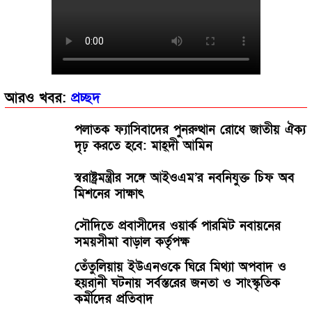
নওগাঁ নিয়ামতপুরে মেলার আড়ালে অশ্লীল নৃত্য পরিবেশন
করে নষ্ট করছে যুবসমাজ
আরও খবর:
প্রচ্ছদ
পলাতক ফ্যাসিবাদের পুনরুত্থান রোধে জাতীয় ঐক্য
দৃঢ় করতে হবে: মাহ্দী আমিন
স্বরাষ্ট্রমন্ত্রীর সঙ্গে আইওএম’র নবনিযুক্ত চিফ অব
মিশনের সাক্ষাৎ
সৌদিতে প্রবাসীদের ওয়ার্ক পারমিট নবায়নের
সময়সীমা বাড়াল কর্তৃপক্ষ
তেঁতুলিয়ায় ইউএনওকে ঘিরে মিথ্যা অপবাদ ও
হয়রানী ঘটনায় সর্বস্তরের জনতা ও সাংস্কৃতিক
কর্মীদের প্রতিবাদ