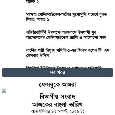
আটক ২
মান্দায় মোটরসাইকেল-অটোর মুখোমুখি সংঘর্ষে যুবক
নিহত, আহত ১
প্রতিষ্ঠাবার্ষিকী উপলক্ষে পরশুরামে ইসলামী যুব
আন্দোলনের মোটরসাইকেল র‌্যালি ও আলোচনা সভা
নাটোর পল্লী বিদ্যুৎ সমিতি-১-এর জিএম হলেন টি. এম.
মেসবাহ উদ্দিন
শিমুলিয়া ইউনিয়নে উন্নয়ন ও সুশাসনের প্রতিশ্রুতি
সব খবর
খায়রুল ইসলামের
ফেসবুকে আমরা
১২ হাজার টাকার ঋণ থেকে ১৩ লাখ টাকার চেক মামলা:
ঠাকুরগাঁওয়ে দাদন ব্যবসায়ী গ্রেপ্তার
বিভাগীয় সংবাদ
আজকের বাংলা তারিখ
বিয়ের সাজে যে ৩ নতুনত্ব দেখা যাবে এ বছর
আজ শনিবার, ৮ই আগস্ট, ২০২৬ ইং