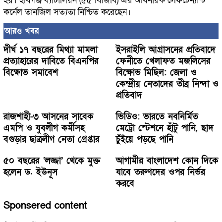
হয়। হবিগঞ্জ ব্যাটালিয়ন (৫৫ বিজিবি) এর অধিনায়ক লেফটেন্যান্ট
কর্নেল তানজিল সত্যতা নিশ্চিত করেছেন।
আরও খবর
দীর্ঘ ১৭ বছরের মিথ্যা মামলা
ইসরাইলি আগ্রাসনের প্রতিবাদে
প্রত্যাহারের দাবিতে বিএনপির
ফেনীতে খেলাফত মজলিসের
বিক্ষোভ সমাবেশ
বিক্ষোভ মিছিল: জেলা ও
কেন্দ্রীয় নেতাদের তীব্র নিন্দা ও
প্রতিবাদ
রাজশাহী-৩ আসনের সাবেক
ভিডিও: ভারতে নবনির্মিত
এমপি ও যুবলীগ কর্মীসহ
মেট্রো স্টেশনে হাঁটু পানি, ছাদ
বগুড়ার ছাত্রলীগ নেতা গ্রেপ্তার
চুঁইয়ে পড়ছে পানি
৫০ বছরের ‘লজ্জা’ থেকে মুক্ত
আগামীর বাংলাদেশ কোন দিকে
হলেন ড. ইউনূস
যাবে তরুণদের ওপর নির্ভর
করবে
Sponsered content