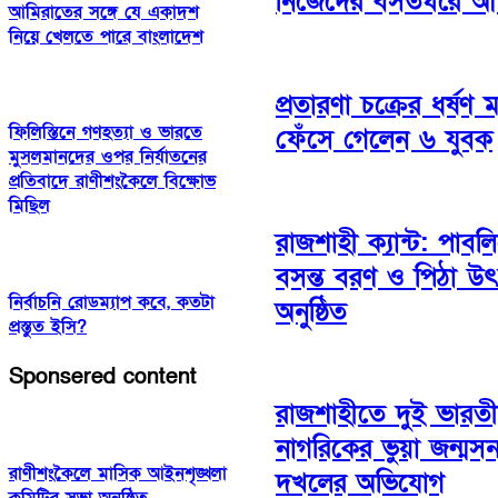
নিজেদের বসতঘরে আগ
আমিরাতের সঙ্গে যে একাদশ
নিয়ে খেলতে পারে বাংলাদেশ
প্রতারণা চক্রের ধর্ষণ 
ফিলিস্তিনে গণহত্যা ও ভারতে
ফেঁসে গেলেন ৬ যুবক
মুসলমানদের ওপর নির্যাতনের
প্রতিবাদে রাণীশংকৈলে বিক্ষোভ
মিছিল
রাজশাহী ক্যান্ট: পাবল
বসন্ত বরণ ও পিঠা উ
নির্বাচনি রোডম্যাপ কবে, কতটা
অনুষ্ঠিত
প্রস্তুত ইসি?
Sponsered content
রাজশাহীতে দুই ভারত
নাগরিকের ভুয়া জন্মস
রাণীশংকৈলে মাসিক আইনশৃঙ্খলা
দখলের অভিযোগ