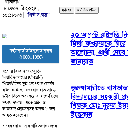
প্রতিনিধি
৮ ফেব্রুয়ারি ২০২৫ ,
সর্বশেষ
সর্বাধিক পঠিত
১০:১৮:৫৬
প্রিন্ট সংস্করণ
২০ আগস্ট রাষ্ট্রপতি নির
মির্জা ফখরুলকে ঘিরে
ফটোকার্ড ডাউনলোড করুন
আলোচনা, প্রার্থী দেবে 
(1080×1080)
জামায়াত
যশোর বিজ্ঞান ও প্রযুক্তি
বিশ্ববিদ্যালয়ের (যবিপ্রবি)
শিক্ষার্থীদের দুই গ্রুপের সংঘর্ষের
ভূরুঙ্গামারীতে বাগভান্ড
ঘটনা ঘটেছে। শুক্রবার রাত সাড়ে
বিদ্যালয়ের সহকারী প্র
৯টার দিকে শুরু হয়ে এ সংঘর্ষ চলে
দফায় দফায়। এতে প্রক্টর ড.
শিক্ষক মোঃ নুরুল ইস
আমজাদ হোসেনসহ অন্তত ৮ জন
ইন্তেকাল
আহত হয়েছেন।
চায়ের দোকানে বাগবিতণ্ডার জেরে