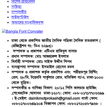
বিশেষ প্রতিবেদন
সাহিত্য
সম্পাদকীয়
লাইফস্টাইল
আমাদের সাংবাদিকবৃন্দ
ঢাকা থেকে প্রকাশিত জাতীয় দৈনিক পত্রিকা দৈনিক মতপ্রকাশ (
রেজিষ্ট্রেশন নং- ডিএ ৬২৯৩)।
সম্পাদক ও প্রকাশক: এটিএম রাকিবুল বাসার
প্রধান সম্পাদক: মোঃ আজহারুল ইসলাম
নির্বাহী সম্পাদক: মোঃ সাইফ উদ্দীন শিপন
ব্যবস্থাপনা সম্পাদক: ইসমাইল হোসেন রতন
সম্পাদক ও প্রকাশক কর্তৃক প্রকাশিত এবং শরীয়তপুর প্রিন্টিং
প্রেস, ২৮/বি, টয়েনবি সার্কুলার রোড, মতিঝিল বা/এ, ঢাকা-১০০০
থেকে মুদ্রিত।
সম্পাদকীয় ও বাণিজ্য বিভাগ: ২০/১২ পিসি কালচার হাউজিং
,শেখেরটেক ,আদাবর ঢাকা-১২০৭। ফোন: +৮৮-০১৭১৭৭০৬৬৯৯
। ই-মেইল: dainikmotprokash@gmail.com বার্তা ফোন:
+৮৮০১৭০০৬৪৯২০৪ বিজ্ঞাপন ফোন: +৮৮০১৭২০৫৮৭৯৬৮ ।