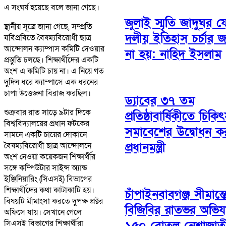
এ সংঘর্ষ হয়েছে বলে জানা গেছে।
জুলাই স্মৃতি জাদুঘর য
স্থানীয় সূত্রে জানা গেছে, সম্প্রতি
দলীয় ইতিহাস চর্চার জ
যবিপ্রবিতে বৈষম্যবিরোধী ছাত্র
আন্দোলন ক্যাম্পাস কমিটি দেওয়ার
না হয়: নাহিদ ইসলাম
প্রস্তুতি চলছে। শিক্ষার্থীদের একটি
অংশ এ কমিটি চায় না। এ নিয়ে গত
দুদিন ধরে ক্যাম্পাসে এক ধরনের
চাপা উত্তেজনা বিরাজ করছিল।
ড্যাবের ৩৭ তম
শুক্রবার রাত সাড়ে ৯টার দিকে
প্রতিষ্ঠাবার্ষিকীতে চিক
বিশ্ববিদ্যালয়ের প্রধান ফটকের
সমাবেশের উদ্বোধন ক
সামনে একটি চায়ের দোকানে
প্রধানমন্ত্রী
বৈষম্যবিরোধী ছাত্র আন্দোলনে
অংশ নেওয়া কয়েকজন শিক্ষার্থীর
সঙ্গে কম্পিউটার সাইন্স অ্যান্ড
ইঞ্জিনিয়ারিং (সিএসই) বিভাগের
শিক্ষার্থীদের কথা কাটাকাটি হয়।
চাঁপাইনবাবগঞ্জ সীমান্
বিষয়টি মীমাংসা করতে দুপক্ষ প্রক্টর
বিজিবির রাতভর অভিয
অফিসে যায়। সেখানে গেলে
সিএসই বিভাগের শিক্ষার্থীরা
১৫০ বোতল নেশাজাত