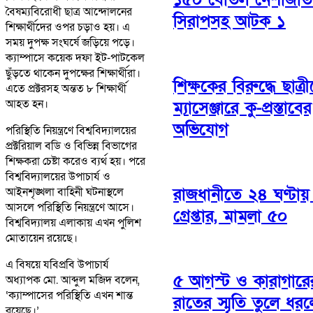
বৈষম্যবিরোধী ছাত্র আন্দোলনের
সিরাপসহ আটক ১
শিক্ষার্থীদের ওপর চড়াও হয়। এ
সময় দুপক্ষ সংঘর্ষে জড়িয়ে পড়ে।
ক্যাম্পাসে কয়েক দফা ইট-পাটকেল
ছুঁড়তে থাকেন দুপক্ষের শিক্ষার্থীরা।
শিক্ষকের বিরুদ্ধে ছাত্র
এতে প্রক্টরসহ অন্তত ৮ শিক্ষার্থী
আহত হন।
ম্যাসেঞ্জারে কু-প্রস্তাবের
অভিযোগ
পরিস্থিতি নিয়ন্ত্রণে বিশ্ববিদ্যালয়ের
প্রক্টরিয়াল বডি ও বিভিন্ন বিভাগের
শিক্ষকরা চেষ্টা করেও ব্যর্থ হয়। পরে
বিশ্ববিদ্যালয়ের উপাচার্য ও
রাজধানীতে ২৪ ঘণ্টা
আইনশৃঙ্খলা বাহিনী ঘটনাস্থলে
আসলে পরিস্থিতি নিয়ন্ত্রণে আসে।
গ্রেপ্তার, মামলা ৫০
বিশ্ববিদ্যালয় এলাকায় এখন পুলিশ
মোতায়েন রয়েছে।
এ বিষয়ে যবিপ্রবি উপাচার্য
৫ আগস্ট ও কারাগারে
অধ্যাপক মো. আব্দুল মজিদ বলেন,
‘ক্যাম্পাসের পরিস্থিতি এখন শান্ত
রাতের স্মৃতি তুলে ধর
রয়েছে।’