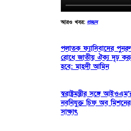
আরও খবর:
প্রচ্ছদ
পলাতক ফ্যাসিবাদের পুনরুত
রোধে জাতীয় ঐক্য দৃঢ় ক
হবে: মাহ্দী আমিন
স্বরাষ্ট্রমন্ত্রীর সঙ্গে আইওএম’
নবনিযুক্ত চিফ অব মিশনের
সাক্ষাৎ