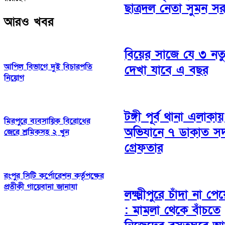
ছাত্রদল নেতা সুমন স
আরও খবর
বিয়ের সাজে যে ৩ নতুন
আপিল বিভাগে দুই বিচারপতি
দেখা যাবে এ বছর
নিয়োগ
টঙ্গী পূর্ব থানা এলাকা
মিরপুরে ব্যবসায়িক বিরোধের
অভিযানে ৭ ডাকাত সদ
জেরে শ্রমিকসহ ২ খুন
গ্রেফতার
রংপুর সিটি কর্পোরেশন কর্তৃপক্ষের
প্রতীকী গায়েবানা জানাযা
লক্ষ্মীপুরে চাঁদা না পে
: মামলা থেকে বাঁচতে