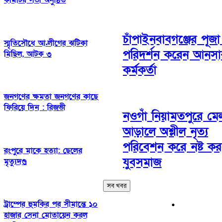
কমিটির সভা অনুষ্ঠিত
চাঁপাইনবাবগঞ্জের পূজা
স্মৃতিসৌধে আ.লীগের ঝটিকা
পরিদর্শন করেন আনসা
মিছিল, আটক ৩
কর্মকর্তা
জনগণের ক্ষমতা জনগণের কাছে
ফিরিয়ে দিন : রিজভী
নওগাঁ নিয়ামতপুরে মে
আড়ালে অশ্লীল নৃত্য
পরিবেশন করে নষ্ট কর
রংপুরে মাকে হত্যা: ছেলের
যুবসমাজ
মৃত্যুদণ্ড
সব খবর
ট্রাম্পের হুমকির পর সীমান্তে ১০
হাজার সেনা মোতায়েন করল