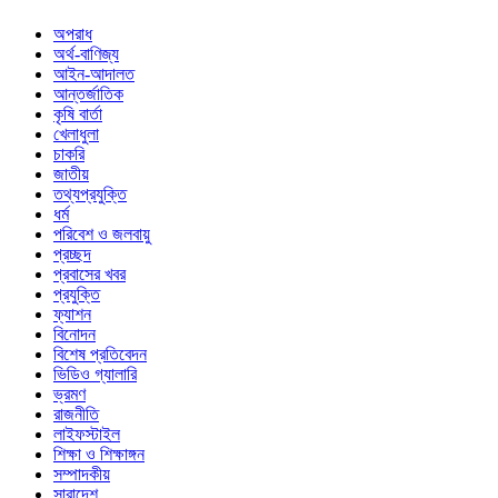
অপরাধ
অর্থ-বাণিজ্য
আইন-আদালত
আন্তর্জাতিক
কৃষি বার্তা
খেলাধুলা
চাকরি
জাতীয়
তথ্যপ্রযুক্তি
ধর্ম
পরিবেশ ও জলবায়ু
প্রচ্ছদ
প্রবাসের খবর
প্রযুক্তি
ফ্যাশন
বিনোদন
বিশেষ প্রতিবেদন
ভিডিও গ্যালারি
ভ্রমণ
রাজনীতি
লাইফস্টাইল
শিক্ষা ও শিক্ষাঙ্গন
সম্পাদকীয়
সারাদেশ