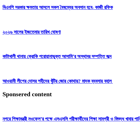
বিএনপি সরকার ক্ষমতায় আসলে সকল বৈষম্যের অবসান হবে- কাজী রফিক
২০২৬ সালের ইজতেমার তারিখ ঘোষণা
কাটাখালী থানায় ক্রোকি পরোয়ানাভুক্ত আসামি’র অস্থাবর সম্পত্তি জব্দ
আওয়ামী লীগের দোসর শহীদের খুঁটির জোর কোথায়? মাদক ব্যবসায় বহাল
Sponsered content
নগরে শিক্ষামন্ত্রী নওফেল’র পক্ষে এসএসসি পরীক্ষার্থীদের শিক্ষা সামগ্রী ও বিশুদ্ধ খাবার পা