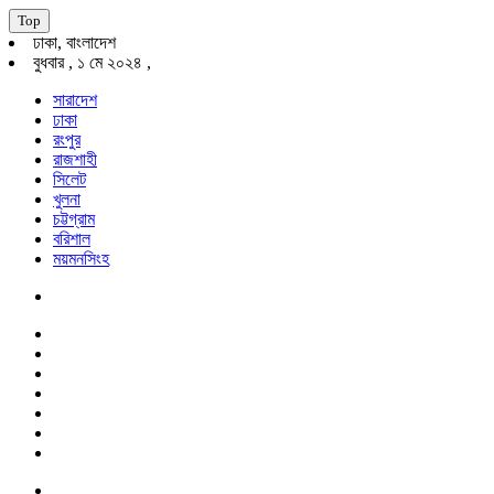
Top
ঢাকা, বাংলাদেশ
বুধবার , ১ মে ২০২৪ ,
সারাদেশ
ঢাকা
রংপুর
রাজশাহী
সিলেট
খুলনা
চট্টগ্রাম
বরিশাল
ময়মনসিংহ