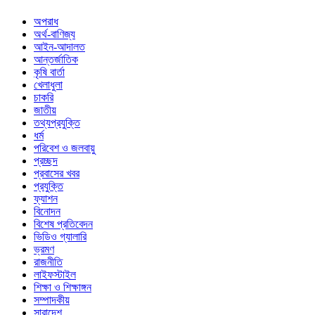
অপরাধ
অর্থ-বাণিজ্য
আইন-আদালত
আন্তর্জাতিক
কৃষি বার্তা
খেলাধুলা
চাকরি
জাতীয়
তথ্যপ্রযুক্তি
ধর্ম
পরিবেশ ও জলবায়ু
প্রচ্ছদ
প্রবাসের খবর
প্রযুক্তি
ফ্যাশন
বিনোদন
বিশেষ প্রতিবেদন
ভিডিও গ্যালারি
ভ্রমণ
রাজনীতি
লাইফস্টাইল
শিক্ষা ও শিক্ষাঙ্গন
সম্পাদকীয়
সারাদেশ