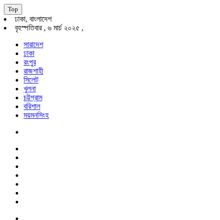
Top
ঢাকা, বাংলাদেশ
বৃহস্পতিবার , ৬ মার্চ ২০২৫ ,
সারাদেশ
ঢাকা
রংপুর
রাজশাহী
সিলেট
খুলনা
চট্টগ্রাম
বরিশাল
ময়মনসিংহ