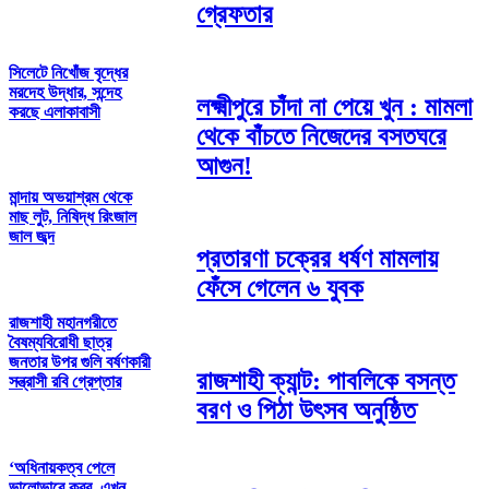
গ্রেফতার
সিলেটে নিখোঁজ বৃদ্ধের
মরদেহ উদ্ধার, সন্দেহ
লক্ষ্মীপুরে চাঁদা না পেয়ে খুন : মামলা
করছে এলাকাবাসী
থেকে বাঁচতে নিজেদের বসতঘরে
আগুন!
মান্দায় অভয়াশ্রম থেকে
মাছ লুট, নিষিদ্ধ রিংজাল
জাল জব্দ
প্রতারণা চক্রের ধর্ষণ মামলায়
ফেঁসে গেলেন ৬ যুবক
রাজশাহী মহানগরীতে
বৈষম্যবিরোধী ছাত্র
জনতার উপর গুলি বর্ষণকারী
রাজশাহী ক্যান্ট: পাবলিকে বসন্ত
সন্ত্রাসী রবি গ্রেপ্তার
বরণ ও পিঠা উৎসব অনুষ্ঠিত
‘অধিনায়কত্ব পেলে
ভালোভাবে করব, এখন