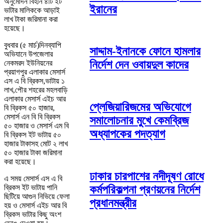
অনুমোদন বিহীন ৪টি ইট
ইরানের
ভাটার মালিককে আড়াই
লাখ টাকা জরিমানা করা
হয়েছে।
বুধবার (৫ মার্চ)দিনব্যাপি
সাদ্দাম-ইনানকে ফোনে হামলার
অভিযানে উপজেলার
নির্দেশ দেন ওবায়দুল কাদের
নেকমরদ ইউনিয়নের
প্রয়াগপুর এলাকার মেসার্স
এস এ বি ব্রিকস,ভাটায় ১
লাখ,পৌর শহরের মহলবাড়ি
এলাকার মেসার্স এইচ আর
প্লেজিয়ারিজমের অভিযোগে
বি ব্রিকস ৫০ হাজার,
মেসার্স এন বি বি ব্রিকস
সমালোচনার মুখে কেমব্রিজ
৫০ হাজার ও মেসার্স এম বি
অধ্যাপকের পদত্যাগ
বি ব্রিকস ইট ভাটায় ৫০
হাজার টাকাসহ মোট ২ লাখ
৫০ হাজার টাকা জরিমানা
করা হয়েছে।
ঢাকার চারপাশের নদীদূষণ রোধে
এ সময় মেসার্স এস এ বি
ব্রিকস ইট ভাটায় পানি
কর্মপরিকল্পনা প্রণয়নের নির্দেশ
ছিটিয়ে আগুন নিভিয়ে ফেলা
প্রধানমন্ত্রীর
হয় ও মেসার্স এইচ আর বি
ব্রিকস ভাটার কিছু অংশ