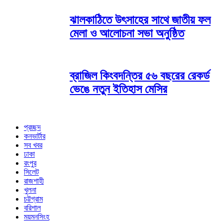
ঝালকাঠিতে উৎসাহের সাথে জাতীয় ফল
মেলা ও আলোচনা সভা অনুষ্ঠিত
ব্রাজিল কিংবদন্তির ৫৬ বছরের রেকর্ড
ভেঙে নতুন ইতিহাস মেসির
প্রচ্ছদ
কনভার্টার
সব খবর
ঢাকা
রংপুর
সিলেট
রাজশাহী
খুলনা
চট্টগ্রাম
বরিশাল
ময়মনসিংহ