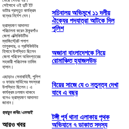
ভেঙে দেওয়া হয়।
সেইসাথে ওই দুটি ইট
ভাটার প্রস্তুত কার্যক্রম
সচিবালয় অভিমুখে ১১ দলীয়
বন্ধের নির্দেশ দেন।
ঐক্যের পদযাত্রা আটকে দিল
ভ্রাম্যমাণ আদালত
পুলিশ
পরিচালনা করেন ঠাকুরগাঁও
জেলা এক্সিকিউটিভ
ম্যাজিস্ট্রেট পলাশ
তালুকদার, ও প্রসিকিউটর
হিসাবে উপস্থিত ছিলেন
অজানা বাংলাদেশকে নিয়ে
জেলা পরিবেশ অধিদপ্তরের
রোমাঞ্চিত হ্যাজলউড
সহকারী পরিচালক তামিম
হাসান।
এছাড়াও সেনাবাহিনী, পুলিশ
ও ফায়ার সার্ভিসের সদস্যরা
বিয়ের সাজে যে ৩ নতুনত্ব দেখা
উপস্থিত ছিলেন। এ
যাবে এ বছর
কার্যক্রম চলমান থাকবে
বলেও ভ্রাম্যমাণ আদালত
জানান।
হুমায়ুন কবির /এমআই
টঙ্গী পূর্ব থানা এলাকায় পৃথক
আরও খবর
অভিযানে ৭ ডাকাত সদস্য