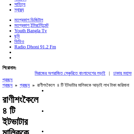
সাহিত্য
স্বাস্থ্য
মতপ্রকাশ ডিজিটাল
মতপ্রকাশ ইন্টারটেইন্মেন্ট
Youth Bangla Tv
ছবি
ভিডিও
Radio Dhoni 91.2 Fm
শিরোনাম:
মিরাজের অপরাজিত সেঞ্চুরিতে বাংলাদেশের লড়াই
|
ঢাকায় মহাসমাবে
প্রচ্ছদ
প্রচ্ছদ
»
প্রচ্ছদ
»
রাণীশংকৈলে ৪ টি ইটভাটার মালিককে আড়াই লাখ টাকা জরিমানা
রাণীশংকৈলে
৪ টি
ইটভাটার
মালিককে