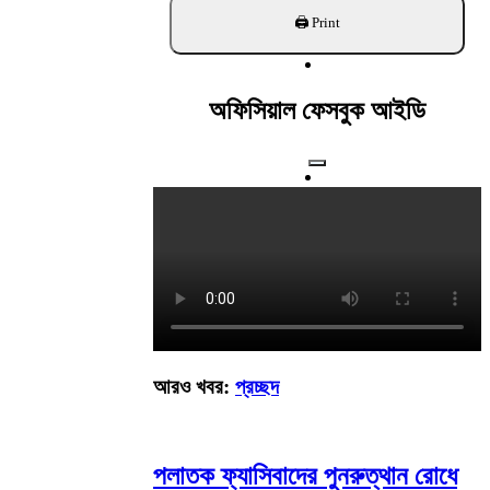
খুঁজুন
অফিসিয়াল ফেসবুক আইডি
আরও খবর:
প্রচ্ছদ
পলাতক ফ্যাসিবাদের পুনরুত্থান রোধে