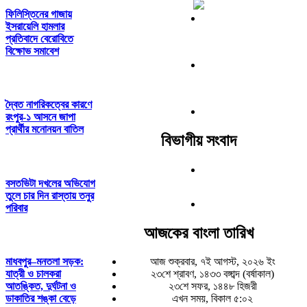
ফিলিস্তিনের গাজায়
ইসরায়েলি হামলার
প্রতিবাদে বেরোবিতে
বিক্ষোভ সমাবেশ
দ্বৈত নাগরিকত্বের কারণে
রংপুর-১ আসনে জাপা
প্রার্থীর মনোনয়ন বাতিল
বিভাগীয় সংবাদ
বসতভিটা দখলের অভিযোগ
তুলে চার দিন রাস্তায় তনুর
পরিবার
আজকের বাংলা তারিখ
মাধবপুর–মনতলা সড়ক:
আজ শুক্রবার, ৭ই আগস্ট, ২০২৬ ইং
যাত্রী ও চালকরা
২৩শে শ্রাবণ, ১৪৩৩ বঙ্গাব্দ (বর্ষাকাল)
আতঙ্কিত, দুর্ঘটনা ও
২৩শে সফর, ১৪৪৮ হিজরী
ডাকাতির শঙ্কা বেড়ে
এখন সময়, বিকাল ৫:০২