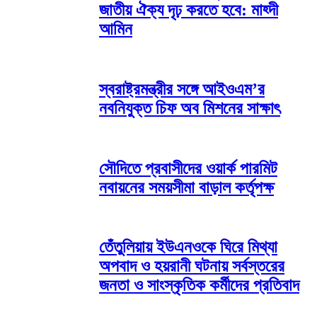
জাতীয় ঐক্য দৃঢ় করতে হবে: মাহ্দী
আমিন
স্বরাষ্ট্রমন্ত্রীর সঙ্গে আইওএম’র
নবনিযুক্ত চিফ অব মিশনের সাক্ষাৎ
সৌদিতে প্রবাসীদের ওয়ার্ক পারমিট
নবায়নের সময়সীমা বাড়াল কর্তৃপক্ষ
তেঁতুলিয়ায় ইউএনওকে ঘিরে মিথ্যা
অপবাদ ও হয়রানী ঘটনায় সর্বস্তরের
জনতা ও সাংস্কৃতিক কর্মীদের প্রতিবাদ