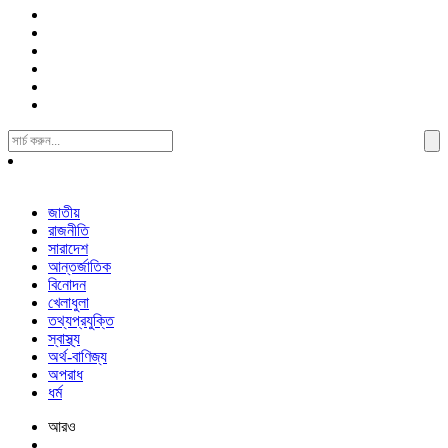
Search
For:
জাতীয়
রাজনীতি
সারাদেশ
আন্তর্জাতিক
বিনোদন
খেলাধুলা
তথ্যপ্রযুক্তি
স্বাস্থ্য
অর্থ-বাণিজ্য
অপরাধ
ধর্ম
আরও