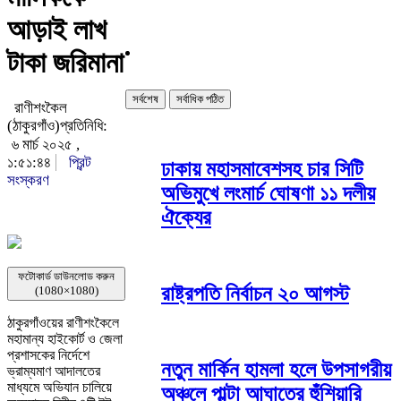
আড়াই লাখ
টাকা জরিমানা
সর্বশেষ
সর্বাধিক পঠিত
রাণীশংকৈল
(ঠাকুরগাঁও)প্রতিনিধি:
৬ মার্চ ২০২৫ ,
১:৫১:৪৪
প্রিন্ট
ঢাকায় মহাসমাবেশসহ চার সিটি
সংস্করণ
অভিমুখে লংমার্চ ঘোষণা ১১ দলীয়
ঐক্যের
ফটোকার্ড ডাউনলোড করুন
রাষ্ট্রপতি নির্বাচন ২০ আগস্ট
(1080×1080)
ঠাকুরগাঁওয়ের রাণীশংকৈলে
মহামান্য হাইকোর্ট ও জেলা
প্রশাসকের নির্দেশে
নতুন মার্কিন হামলা হলে উপসাগরীয়
ভ্রাম্যমাণ আদালতের
মাধ্যমে অভিযান চালিয়ে
অঞ্চলে পাল্টা আঘাতের হুঁশিয়ারি