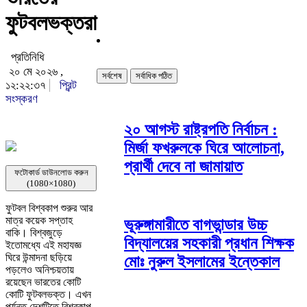
ফুটবলভক্তরা
প্রতিনিধি
২০ মে ২০২৬ ,
সর্বশেষ
সর্বাধিক পঠিত
১২:২২:৩৭
প্রিন্ট
সংস্করণ
২০ আগস্ট রাষ্ট্রপতি নির্বাচন :
মির্জা ফখরুলকে ঘিরে আলোচনা,
প্রার্থী দেবে না জামায়াত
ফটোকার্ড ডাউনলোড করুন
(1080×1080)
ফুটবল বিশ্বকাপ শুরুর আর
মাত্র কয়েক সপ্তাহ
ভূরুঙ্গামারীতে বাগভান্ডার উচ্চ
বাকি। বিশ্বজুড়ে
বিদ্যালয়ের সহকারী প্রধান শিক্ষক
ইতোমধ্যে এই মহাযজ্ঞ
ঘিরে উন্মাদনা ছড়িয়ে
মোঃ নুরুল ইসলামের ইন্তেকাল
পড়লেও অনিশ্চয়তায়
রয়েছেন ভারতের কোটি
কোটি ফুটবলভক্ত। এখন
পর্যন্ত দেশটিতে বিশ্বকাপ