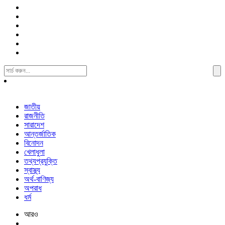
Search
For:
জাতীয়
রাজনীতি
সারাদেশ
আন্তর্জাতিক
বিনোদন
খেলাধুলা
তথ্যপ্রযুক্তি
স্বাস্থ্য
অর্থ-বাণিজ্য
অপরাধ
ধর্ম
আরও