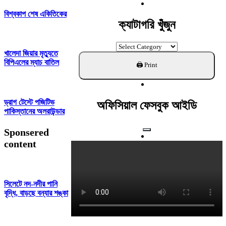
For:
বিশ্বকাপ শেষ একিতিকের
ক্যাটাগরি খুঁজুন
ক্যাটাগরি
খালেদা জিয়ার মৃত্যুতে
খুঁজুন
বিপিএলের ম্যাচ বাতিল
ড্রাগ টেস্টে পজিটিভ
অফিসিয়াল ফেসবুক আইডি
পাকিস্তানের অলরাউন্ডার
Sponsered
content
সিলেটে নদ-নদীর পানি
বৃদ্ধি, বাড়ছে বন্যার শঙ্কা