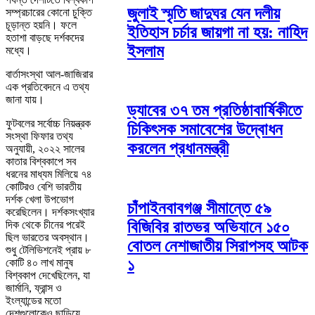
জুলাই স্মৃতি জাদুঘর যেন দলীয়
সম্প্রচারের কোনো চুক্তি
চূড়ান্ত হয়নি। ফলে
ইতিহাস চর্চার জায়গা না হয়: নাহিদ
হতাশা বাড়ছে দর্শকদের
ইসলাম
মধ্যে।
বার্তাসংস্থা আল-জাজিরার
এক প্রতিবেদনে এ তথ্য
জানা যায়।
ড্যাবের ৩৭ তম প্রতিষ্ঠাবার্ষিকীতে
ফুটবলের সর্বোচ্চ নিয়ন্ত্রক
চিকিৎসক সমাবেশের উদ্বোধন
সংস্থা ফিফার তথ্য
করলেন প্রধানমন্ত্রী
অনুযায়ী, ২০২২ সালের
কাতার বিশ্বকাপে সব
ধরনের মাধ্যম মিলিয়ে ৭৪
কোটিরও বেশি ভারতীয়
দর্শক খেলা উপভোগ
চাঁপাইনবাবগঞ্জ সীমান্তে ৫৯
করেছিলেন। দর্শকসংখ্যার
বিজিবির রাতভর অভিযানে ১৫০
দিক থেকে চীনের পরেই
ছিল ভারতের অবস্থান।
বোতল নেশাজাতীয় সিরাপসহ আটক
শুধু টেলিভিশনেই প্রায় ৮
১
কোটি ৪০ লাখ মানুষ
বিশ্বকাপ দেখেছিলেন, যা
জার্মানি, ফ্রান্স ও
ইংল্যান্ডের মতো
দেশগুলোকেও ছাড়িয়ে