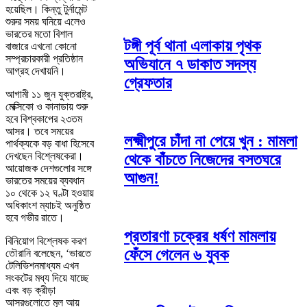
হয়েছিল। কিন্তু টুর্নামেন্ট
শুরুর সময় ঘনিয়ে এলেও
ভারতের মতো বিশাল
টঙ্গী পূর্ব থানা এলাকায় পৃথক
বাজারে এখনো কোনো
সম্প্রচারকারী প্রতিষ্ঠান
অভিযানে ৭ ডাকাত সদস্য
আগ্রহ দেখায়নি।
গ্রেফতার
আগামী ১১ জুন যুক্তরাষ্ট্র,
মেক্সিকো ও কানাডায় শুরু
হবে বিশ্বকাপের ২৩তম
আসর। তবে সময়ের
লক্ষ্মীপুরে চাঁদা না পেয়ে খুন : মামলা
পার্থক্যকে বড় বাধা হিসেবে
দেখছেন বিশ্লেষকেরা।
থেকে বাঁচতে নিজেদের বসতঘরে
আয়োজক দেশগুলোর সঙ্গে
আগুন!
ভারতের সময়ের ব্যবধান
১০ থেকে ১২ ঘণ্টা হওয়ায়
অধিকাংশ ম্যাচই অনুষ্ঠিত
হবে গভীর রাতে।
প্রতারণা চক্রের ধর্ষণ মামলায়
বিনিয়োগ বিশ্লেষক করণ
ফেঁসে গেলেন ৬ যুবক
তৌরানি বলেছেন, ‘ভারতে
টেলিভিশনমাধ্যম এখন
সংকটের মধ্য দিয়ে যাচ্ছে
এবং বড় ক্রীড়া
আসরগুলোতে মূল আয়