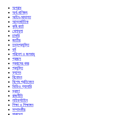
অপরাধ
অর্থ-বাণিজ্য
আইন-আদালত
আন্তর্জাতিক
কৃষি বার্তা
খেলাধুলা
চাকরি
জাতীয়
তথ্যপ্রযুক্তি
ধর্ম
পরিবেশ ও জলবায়ু
প্রচ্ছদ
প্রবাসের খবর
প্রযুক্তি
ফ্যাশন
বিনোদন
বিশেষ প্রতিবেদন
ভিডিও গ্যালারি
ভ্রমণ
রাজনীতি
লাইফস্টাইল
শিক্ষা ও শিক্ষাঙ্গন
সম্পাদকীয়
সারাদেশ