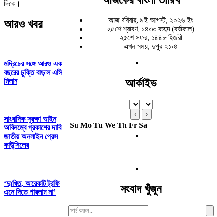
দিকে।
আজ রবিবার, ৯ই আগস্ট, ২০২৬ ইং
আরও খবর
২৫শে শ্রাবণ, ১৪৩৩ বঙ্গাব্দ (বর্ষাকাল)
২৫শে সফর, ১৪৪৮ হিজরী
এখন সময়, দুপুর ২:০৪
মদ্রিচের সঙ্গে আরও এক
বছরের চুক্তি বাড়াল এসি
মিলান
আর্কাইভ
‹
›
সাংবাদিক সুরক্ষা আইন
Su
Mo
Tu
We
Th
Fr
Sa
অবিলম্বে প্রকাশের দাবি
জাতীয় অনলাইন প্রেস
কাউন্সিলের
‘দুঃখিত, আরেকটি ট্রফি
সংবাদ খুঁজুন
এনে দিতে পারলাম না’
Search