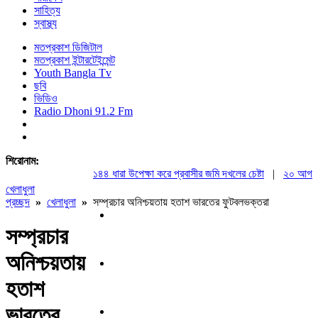
সাহিত্য
স্বাস্থ্য
মতপ্রকাশ ডিজিটাল
মতপ্রকাশ ইন্টারটেইন্মেন্ট
Youth Bangla Tv
ছবি
ভিডিও
Radio Dhoni 91.2 Fm
শিরোনাম:
১৪৪ ধারা উপেক্ষা করে প্রবাসীর জমি দখলের চেষ্টা
|
২০ আগস্ট রাষ
খেলাধুলা
প্রচ্ছদ
»
খেলাধুলা
»
সম্প্রচার অনিশ্চয়তায় হতাশ ভারতের ফুটবলভক্তরা
সম্প্রচার
অনিশ্চয়তায়
হতাশ
ভারতের