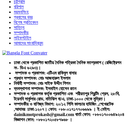
চট্টগ্রাম
বরিশাল
ময়মনসিংহ
প্রবাসের খবর
বিশেষ প্রতিবেদন
সাহিত্য
সম্পাদকীয়
লাইফস্টাইল
আমাদের সাংবাদিকবৃন্দ
ঢাকা থেকে প্রকাশিত জাতীয় দৈনিক পত্রিকা দৈনিক মতপ্রকাশ ( রেজিষ্ট্রেশন
নং- ডিএ ৬২৯৩)।
সম্পাদক ও প্রকাশক: এটিএম রাকিবুল বাসার
প্রধান সম্পাদক: মোঃ আজহারুল ইসলাম
নির্বাহী সম্পাদক: মোঃ সাইফ উদ্দীন শিপন
ব্যবস্থাপনা সম্পাদক: ইসমাইল হোসেন রতন
সম্পাদক ও প্রকাশক কর্তৃক প্রকাশিত এবং শরীয়তপুর প্রিন্টিং প্রেস, ২৮/বি,
টয়েনবি সার্কুলার রোড, মতিঝিল বা/এ, ঢাকা-১০০০ থেকে মুদ্রিত।
সম্পাদকীয় ও বাণিজ্য বিভাগ: ২০/১২ পিসি কালচার হাউজিং ,শেখেরটেক
,আদাবর ঢাকা-১২০৭। ফোন: +৮৮-০১৭১৭৭০৬৬৯৯ । ই-মেইল:
dainikmotprokash@gmail.com বার্তা ফোন: +৮৮০১৭০০৬৪৯২০৪
বিজ্ঞাপন ফোন: +৮৮০১৭২০৫৮৭৯৬৮ ।