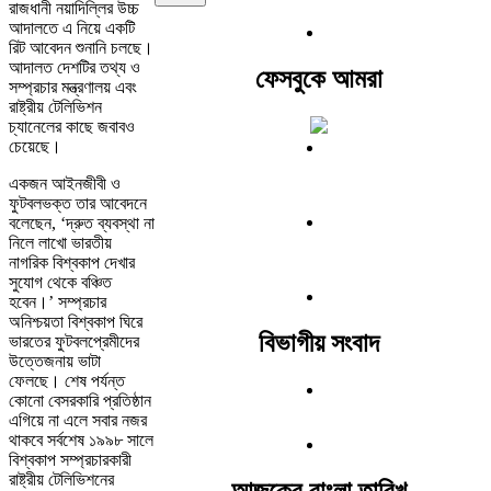
রাজধানী নয়াদিল্লির উচ্চ
আদালতে এ নিয়ে একটি
রিট আবেদন শুনানি চলছে।
আদালত দেশটির তথ্য ও
ফেসবুকে আমরা
সম্প্রচার মন্ত্রণালয় এবং
রাষ্ট্রীয় টেলিভিশন
চ্যানেলের কাছে জবাবও
চেয়েছে।
একজন আইনজীবী ও
ফুটবলভক্ত তার আবেদনে
বলেছেন, ‘দ্রুত ব্যবস্থা না
নিলে লাখো ভারতীয়
নাগরিক বিশ্বকাপ দেখার
সুযোগ থেকে বঞ্চিত
হবেন।’ সম্প্রচার
অনিশ্চয়তা বিশ্বকাপ ঘিরে
বিভাগীয় সংবাদ
ভারতের ফুটবলপ্রেমীদের
উত্তেজনায় ভাটা
ফেলছে। শেষ পর্যন্ত
কোনো বেসরকারি প্রতিষ্ঠান
এগিয়ে না এলে সবার নজর
থাকবে সর্বশেষ ১৯৯৮ সালে
বিশ্বকাপ সম্প্রচারকারী
রাষ্ট্রীয় টেলিভিশনের
আজকের বাংলা তারিখ