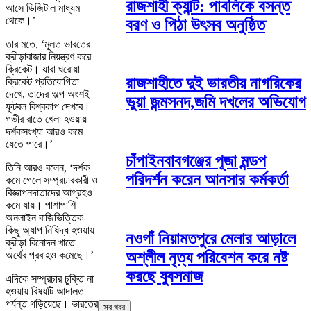
রাজশাহী ক্যান্ট: পাবলিকে বসন্ত
আসে ডিজিটাল মাধ্যম
থেকে।’
বরণ ও পিঠা উৎসব অনুষ্ঠিত
তার মতে, ‘মূলত ভারতের
ক্রীড়াবাজার নিয়ন্ত্রণ করে
ক্রিকেট। যারা ঘরোয়া
রাজশাহীতে দুই ভারতীয় নাগরিকের
ক্রিকেট প্রতিযোগিতা
দেখে, তাদের অল্প অংশই
ভুয়া জন্মসনদ,জমি দখলের অভিযোগ
ফুটবল বিশ্বকাপ দেখবে।
গভীর রাতে খেলা হওয়ায়
দর্শকসংখ্যা আরও কমে
যেতে পারে।’
চাঁপাইনবাবগঞ্জের পূজা মন্ডপ
তিনি আরও বলেন, ‘দর্শক
পরিদর্শন করেন আনসার কর্মকর্তা
কমে গেলে সম্প্রচারকারী ও
বিজ্ঞাপনদাতাদের আগ্রহও
কমে যায়। পাশাপাশি
অনলাইন বাজিভিত্তিক
কিছু অ্যাপ নিষিদ্ধ হওয়ায়
নওগাঁ নিয়ামতপুরে মেলার আড়ালে
ক্রীড়া বিনোদন খাতে
অশ্লীল নৃত্য পরিবেশন করে নষ্ট
অর্থের প্রবাহও কমেছে।’
করছে যুবসমাজ
এদিকে সম্প্রচার চুক্তি না
হওয়ায় বিষয়টি আদালত
পর্যন্ত গড়িয়েছে। ভারতের
সব খবর