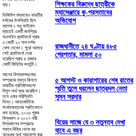
শিক্ষকের বিরুদ্ধে ছাত্রীকে
যায়।
ম্যাসেঞ্জারে কু-প্রস্তাবের
ডিজিটাল মাধ্যমেও ভারতীয়
অভিযোগ
দর্শকের উপস্থিতি ছিল
ব্যাপক। শুধু ফাইনাল
ম্যাচেই একটি জনপ্রিয়
অনলাইন প্ল্যাটফর্মে প্রায়
৩ কোটি ২০ লাখ দর্শক
রাজধানীতে ২৪ ঘণ্টায় ৪৮৫
খেলা দেখেন। পুরো আসরে
গ্রেপ্তার, মামলা ৫০
সেই প্ল্যাটফর্মে দেখা
হয়েছিল প্রায় ৪ হাজার
কোটি মিনিটের কনটেন্ট।
আগের বিশ্বকাপগুলোর
৫ আগস্ট ও কারাগারের শেষ রাতের
সম্প্রচার স্বত্ব কিনতে
ভারতীয় প্রতিষ্ঠানগুলো
স্মৃতি তুলে ধরলেন ছাত্রদল নেতা
বিপুল অর্থ ব্যয় করেছিল।
সুমন সরদার
তবে এবার পরিস্থিতি
ভিন্ন। আন্তর্জাতিক
সংবাদমাধ্যমের প্রতিবেদনে
বলা হয়েছে, ২০২৬ পুরুষ
বিশ্বকাপ ও ২০২৭ নারী
বিয়ের সাজে যে ৩ নতুনত্ব দেখা
বিশ্বকাপের সম্প্রচার
স্বত্ব বিক্রি থেকে বড়
যাবে এ বছর
অঙ্কের অর্থ প্রত্যাশা করা