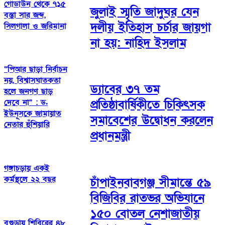
গোডাউন থেকে ৭১৫
জুলাই স্মৃতি জাদুঘর যেন
বস্তা সার জব্দ,
দলীয় ইতিহাস চর্চার জায়গা
সিলগালা ও জরিমানা
না হয়: নাহিদ ইসলাম
“পিআর ছাড়া নির্বাচন
নয়, বিশ্বাসঘাতকতা
ড্যাবের ৩৭ তম
হলে জনগণ ছাড়
প্রতিষ্ঠাবার্ষিকীতে চিকিৎসক
দেবে না” : ড.
ইউনূসকে জামায়াত
সমাবেশের উদ্বোধন করলেন
নেতার হুঁশিয়ারি
প্রধানমন্ত্রী
গঙ্গাচড়ায় একই
কর্মস্থলে ২২ বছর
চাঁপাইনবাবগঞ্জ সীমান্তে ৫৯
বিজিবির রাতভর অভিযানে
১৫০ বোতল নেশাজাতীয়
বগুড়ায় শিবিরের ৪৮