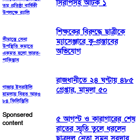
সিরাপসহ আটক ১
তম প্রতিষ্ঠা বার্ষিকী
উপলক্ষে র‍্যালি
শিক্ষকের বিরুদ্ধে ছাত্রীকে
সীমান্তে সেনা
ম্যাসেঞ্জারে কু-প্রস্তাবের
উপস্থিতি কমাতে
অভিযোগ
একমত হলো ভারত-
পাকিস্তান
রাজধানীতে ২৪ ঘণ্টায় ৪৮৫
গাজায় ইসরাইলি
গ্রেপ্তার, মামলা ৫০
হামলায় নিহত আরও
৮৪ ফিলিস্তিনি
Sponsered
৫ আগস্ট ও কারাগারের শেষ
content
রাতের স্মৃতি তুলে ধরলেন
ছাত্রদল নেতা সুমন সরদার