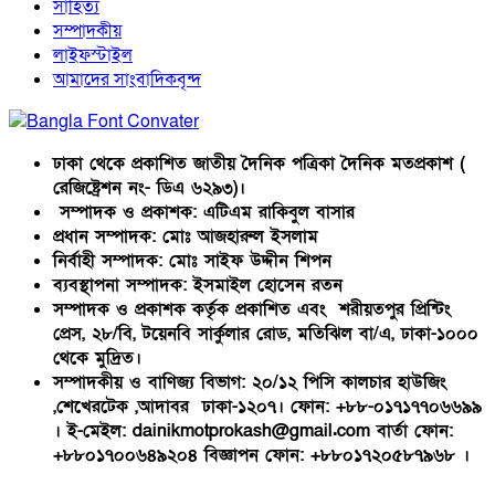
সাহিত্য
সম্পাদকীয়
লাইফস্টাইল
আমাদের সাংবাদিকবৃন্দ
ঢাকা থেকে প্রকাশিত জাতীয় দৈনিক পত্রিকা দৈনিক মতপ্রকাশ (
রেজিষ্ট্রেশন নং- ডিএ ৬২৯৩)।
সম্পাদক ও প্রকাশক: এটিএম রাকিবুল বাসার
প্রধান সম্পাদক: মোঃ আজহারুল ইসলাম
নির্বাহী সম্পাদক: মোঃ সাইফ উদ্দীন শিপন
ব্যবস্থাপনা সম্পাদক: ইসমাইল হোসেন রতন
সম্পাদক ও প্রকাশক কর্তৃক প্রকাশিত এবং শরীয়তপুর প্রিন্টিং
প্রেস, ২৮/বি, টয়েনবি সার্কুলার রোড, মতিঝিল বা/এ, ঢাকা-১০০০
থেকে মুদ্রিত।
সম্পাদকীয় ও বাণিজ্য বিভাগ: ২০/১২ পিসি কালচার হাউজিং
,শেখেরটেক ,আদাবর ঢাকা-১২০৭। ফোন: +৮৮-০১৭১৭৭০৬৬৯৯
। ই-মেইল: dainikmotprokash@gmail.com বার্তা ফোন:
+৮৮০১৭০০৬৪৯২০৪ বিজ্ঞাপন ফোন: +৮৮০১৭২০৫৮৭৯৬৮ ।