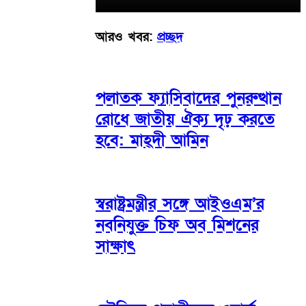
আরও খবর:
প্রচ্ছদ
পলাতক ফ্যাসিবাদের পুনরুত্থান
রোধে জাতীয় ঐক্য দৃঢ় করতে
হবে: মাহ্দী আমিন
স্বরাষ্ট্রমন্ত্রীর সঙ্গে আইওএম’র
নবনিযুক্ত চিফ অব মিশনের
সাক্ষাৎ