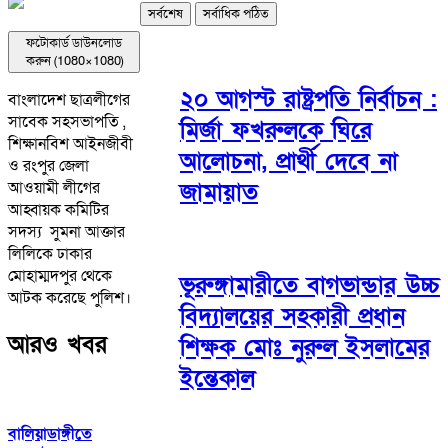
সর্বশেষ
সর্বাধিক পঠিত
ফটোকার্ড ডাউনলোড
করুন (1080×1080)
২০ আগস্ট রাষ্ট্রপতি নির্বাচন :
বাংলাদেশ ছাত্রলীগের
সাবেক সহসভাপতি ,
মির্জা ফখরুলকে ঘিরে
শিক্ষানবিশ আইনজীবী
আলোচনা, প্রার্থী দেবে না
ও রংপুর জেলা
আওয়ামী লীগের
জামায়াত
আহ্বায়ক কমিটির
সদস্য সুমনা আক্তার
লিলিকে ঢাকার
মোহাম্মদপুর থেকে
ভূরুঙ্গামারীতে বাগভান্ডার উচ্চ
আটক করেছে পুলিশ।
বিদ্যালয়ের সহকারী প্রধান
আরও খবর
শিক্ষক মোঃ নুরুল ইসলামের
ইন্তেকাল
বালিয়াডাঙ্গীতে