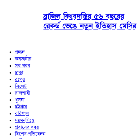
ব্রাজিল কিংবদন্তির ৫৬ বছরের
রেকর্ড ভেঙে নতুন ইতিহাস মেসির
প্রচ্ছদ
কনভার্টার
সব খবর
ঢাকা
রংপুর
সিলেট
রাজশাহী
খুলনা
চট্টগ্রাম
বরিশাল
ময়মনসিংহ
প্রবাসের খবর
বিশেষ প্রতিবেদন