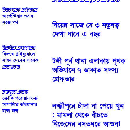
বিশ্বকাপের ফাইনালে
আর্জেন্টিনার ওঠার
সহজ পথ
বিয়ের সাজে যে ৩ নতুনত্ব
দেখা যাবে এ বছর
জিয়াউল আহসানের
বিরুদ্ধে ট্রাইব্যুনালে
টঙ্গী পূর্ব থানা এলাকায় পৃথক
সাক্ষ্য দেবেন সাবেক
সেনাপ্রধান
অভিযানে ৭ ডাকাত সদস্য
গ্রেফতার
দামকুড়া থানায়
ক্রোকি পরোয়ানাভুক্ত
আসামি’র জরিমানার
লক্ষ্মীপুরে চাঁদা না পেয়ে খুন
টাকা জব্দ
: মামলা থেকে বাঁচতে
নিজেদের বসতঘরে আগুন!