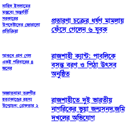
নাহিদ ইসলামের
মন্তব্যে অন্তর্বর্তী
সরকারের
প্রতারণা চক্রের ধর্ষণ মামলায়
উপদেষ্টাদের জোরালো
ফেঁসে গেলেন ৬ যুবক
প্রতিক্রিয়া
রাজশাহী ক্যান্ট: পাবলিকে
আগুনে প্রাণ গেল
একই পরিবারের ৪
বসন্ত বরণ ও পিঠা উৎসব
জনের
অনুষ্ঠিত
অজ্ঞাতনামা তরুণীর
রাজশাহীতে দুই ভারতীয়
হত্যাকাণ্ডের রহস্য
উন্মোচন: গ্রেফতার ২
নাগরিকের ভুয়া জন্মসনদ,জমি
দখলের অভিযোগ