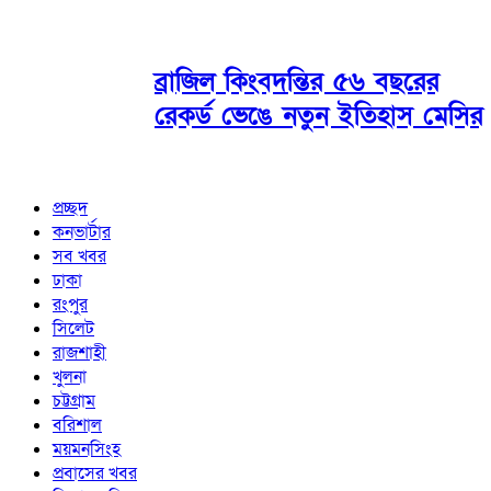
ব্রাজিল কিংবদন্তির ৫৬ বছরের
রেকর্ড ভেঙে নতুন ইতিহাস মেসির
প্রচ্ছদ
কনভার্টার
সব খবর
ঢাকা
রংপুর
সিলেট
রাজশাহী
খুলনা
চট্টগ্রাম
বরিশাল
ময়মনসিংহ
প্রবাসের খবর