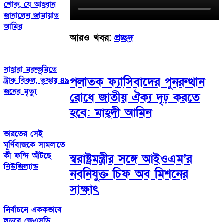
শোক, যে আহ্বান
জানালেন জামায়াত
আমির
আরও খবর:
প্রচ্ছদ
সাহারা মরুভূমিতে
পলাতক ফ্যাসিবাদের পুনরুত্থান
ট্রাক বিকল, তৃষ্ণায় ৪৯
জনের মৃত্যু
রোধে জাতীয় ঐক্য দৃঢ় করতে
হবে: মাহ্দী আমিন
ভারতের সেই
ঘূর্ণিবাজকে সামলাতে
কী ফন্দি আঁটছে
স্বরাষ্ট্রমন্ত্রীর সঙ্গে আইওএম’র
নিউজিল্যান্ড
নবনিযুক্ত চিফ অব মিশনের
সাক্ষাৎ
নির্বাচনে এককভাবে
লড়বে জেএসডি