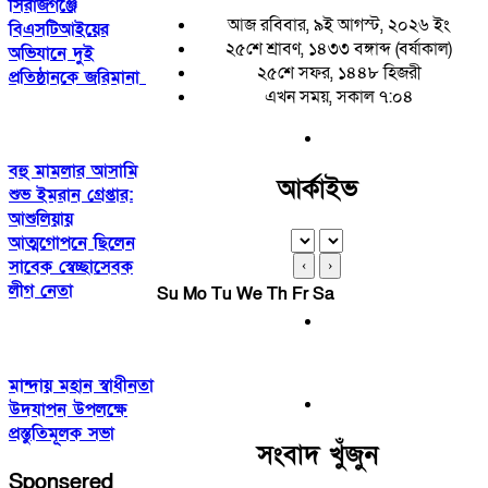
সিরাজগঞ্জে
আজ রবিবার, ৯ই আগস্ট, ২০২৬ ইং
বিএসটিআইয়ের
২৫শে শ্রাবণ, ১৪৩৩ বঙ্গাব্দ (বর্ষাকাল)
অভিযানে দুই
২৫শে সফর, ১৪৪৮ হিজরী
প্রতিষ্ঠানকে জরিমানা
এখন সময়, সকাল ৭:০৪
বহু মামলার আসামি
আর্কাইভ
শুভ ইমরান গ্রেপ্তার:
আশুলিয়ায়
আত্মগোপনে ছিলেন
সাবেক স্বেচ্ছাসেবক
‹
›
লীগ নেতা
Su
Mo
Tu
We
Th
Fr
Sa
মান্দায় মহান স্বাধীনতা
উদযাপন উপলক্ষে
প্রস্তুতিমূলক সভা
সংবাদ খুঁজুন
Sponsered