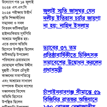
উদ্যোগে গত ১৪ জুলাই
২০২৪ এস.এস.সি
জুলাই স্মৃতি জাদুঘর যেন
২০২৪ পরীক্ষায় উত্তীর্ণ
দলীয় ইতিহাস চর্চার জায়গা
কৃতি শিক্ষার্থীদের
সম্মাননা ও সনদ
না হয়: নাহিদ ইসলাম
বিতরন ফটিকছড়ির
হাইদচকিয়ায় সূর্যগিরি
আশ্রমে অনুষ্ঠিত হয়।
এতে প্রধান অতিথি
ড্যাবের ৩৭ তম
হিসেবে উপস্থিত ছিলেন
প্রতিষ্ঠাবার্ষিকীতে চিকিৎসক
ফটিকছড়ি উপজেলা
পরিষদের চেয়ারম্যান
সমাবেশের উদ্বোধন করলেন
মোহাম্মদ নাজিম উদ্দীন
প্রধানমন্ত্রী
মুহুরী। বিপ্লব চৌধুরী
কাঞ্চনের সভাপতিত্বে
এবং আশ্রমের সাধারণ
সম্পাদক ধীমান দাশের
চাঁপাইনবাবগঞ্জ সীমান্তে ৫৯
সঞ্চালনায় বিশেষ
অতিথি হিসেবে
বিজিবির রাতভর অভিযানে
উপস্থিত ছিলেন
১৫০ বোতল নেশাজাতীয়