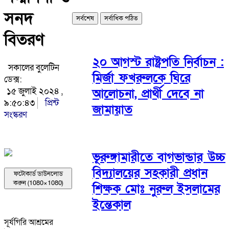
সনদ
সর্বশেষ
সর্বাধিক পঠিত
বিতরণ
২০ আগস্ট রাষ্ট্রপতি নির্বাচন :
সকালের বুলেটিন
মির্জা ফখরুলকে ঘিরে
ডেক্স:
১৫ জুলাই ২০২৪ ,
আলোচনা, প্রার্থী দেবে না
৯:৫০:৪৩
প্রিন্ট
জামায়াত
সংস্করণ
ভূরুঙ্গামারীতে বাগভান্ডার উচ্চ
বিদ্যালয়ের সহকারী প্রধান
ফটোকার্ড ডাউনলোড
করুন (1080×1080)
শিক্ষক মোঃ নুরুল ইসলামের
ইন্তেকাল
সূর্যগিরি আশ্রমের