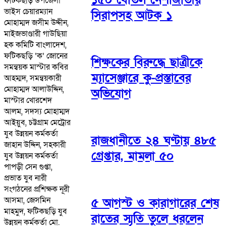
ফটিকছড়ি উপজেলা
ভাইস চেয়ারম্যান
সিরাপসহ আটক ১
মোহাম্মদ জসীম উদ্দীন,
মাইজভাণ্ডারী গাউছিয়া
হক কমিটি বাংলাদেশ,
ফটিকছড়ি ‘ক’ জোনের
শিক্ষকের বিরুদ্ধে ছাত্রীকে
সমন্বয়ক মাস্টার কবির
ম্যাসেঞ্জারে কু-প্রস্তাবের
আহম্মদ, সমন্বয়কারী
মোহাম্মদ আলাউদ্দিন,
অভিযোগ
মাস্টার খোরশেদ
আলম, সদস্য মোহাম্মদ
আইয়ুব, চট্টগ্রাম মেট্রোর
যুব উন্নয়ন কর্মকর্তা
রাজধানীতে ২৪ ঘণ্টায় ৪৮৫
জাহান উদ্দিন, সহকারী
গ্রেপ্তার, মামলা ৫০
যুব উন্নয়ন কর্মকর্তা
পাপড়ী সেন গুপ্তা,
প্রভাত যুব নারী
সংগঠনের প্রশিক্ষক নূরী
আসমা, জেসমিন
৫ আগস্ট ও কারাগারের শেষ
মাহমুদ, ফটিকছড়ি যুব
রাতের স্মৃতি তুলে ধরলেন
উন্নয়ন কর্মকর্তা মো.