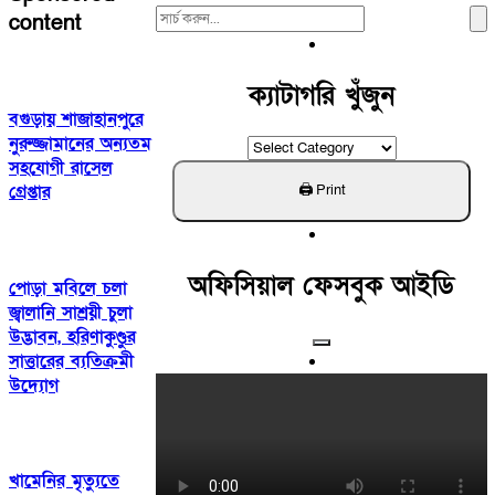
Search
content
For:
ক্যাটাগরি খুঁজুন
বগুড়ায় শাজাহানপুরে
নুরুজ্জামানের অন্যতম
ক্যাটাগরি
সহযোগী রাসেল
খুঁজুন
গ্রেপ্তার
অফিসিয়াল ফেসবুক আইডি
পোড়া মবিলে চলা
জ্বালানি সাশ্রয়ী চুলা
উদ্ভাবন, হরিণাকুণ্ডুর
সাত্তারের ব্যতিক্রমী
উদ্যোগ
খামেনির মৃত্যুতে