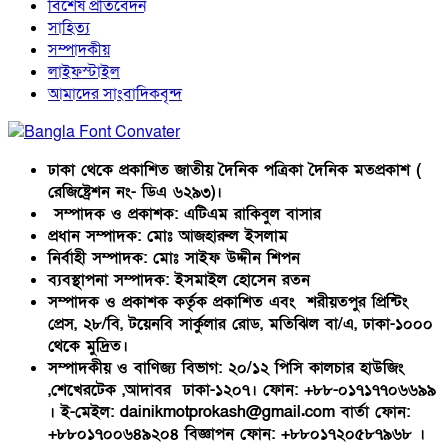
বিশেষ প্রতিবেদন
সাহিত্য
সম্পাদকীয়
লাইফস্টাইল
আমাদের সাংবাদিকবৃন্দ
ঢাকা থেকে প্রকাশিত জাতীয় দৈনিক পত্রিকা দৈনিক মতপ্রকাশ (
রেজিষ্ট্রেশন নং- ডিএ ৬২৯৩)।
সম্পাদক ও প্রকাশক: এটিএম রাকিবুল বাসার
প্রধান সম্পাদক: মোঃ আজহারুল ইসলাম
নির্বাহী সম্পাদক: মোঃ সাইফ উদ্দীন শিপন
ব্যবস্থাপনা সম্পাদক: ইসমাইল হোসেন রতন
সম্পাদক ও প্রকাশক কর্তৃক প্রকাশিত এবং শরীয়তপুর প্রিন্টিং
প্রেস, ২৮/বি, টয়েনবি সার্কুলার রোড, মতিঝিল বা/এ, ঢাকা-১০০০
থেকে মুদ্রিত।
সম্পাদকীয় ও বাণিজ্য বিভাগ: ২০/১২ পিসি কালচার হাউজিং
,শেখেরটেক ,আদাবর ঢাকা-১২০৭। ফোন: +৮৮-০১৭১৭৭০৬৬৯৯
। ই-মেইল: dainikmotprokash@gmail.com বার্তা ফোন:
+৮৮০১৭০০৬৪৯২০৪ বিজ্ঞাপন ফোন: +৮৮০১৭২০৫৮৭৯৬৮ ।