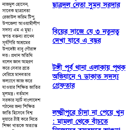
ছাত্রদল নেতা সুমন সরদার
নাজমুল হোসেন,
সাবেক ছাত্রনেতা
রেজাউল করিম টিপু,
উপজেলা আওয়ামীলীগ
সদস্য এম এ মুছা।
বিয়ের সাজে যে ৩ নতুনত্ব
স্বগত বক্তব্য রাখেন
দেখা যাবে এ বছর
সূর্যগিরি আশ্রমের
উপদেষ্টা বাবু গৌরাঙ্গ
দত্ত। প্রধান অতিথি
বলেন জ্ঞান আহরণ
টঙ্গী পূর্ব থানা এলাকায় পৃথক
করে সেবার ব্রতে
বেরিয়ে মানবতার
অভিযানে ৭ ডাকাত সদস্য
কল্যাণে কাজ করে
গ্রেফতার
যাওয়ার শিক্ষিত জাতির
মূলমন্ত্র। বর্তমান
সরকার স্মার্ট বাংলাদেশ
গঠনের জন্য শিক্ষিত
লক্ষ্মীপুরে চাঁদা না পেয়ে খুন
জাতি হিসেবে বিশ্ব
দুয়ারে ঠাঁই করে নিতে
: মামলা থেকে বাঁচতে
শিক্ষা খাতকে অত্যান্ত