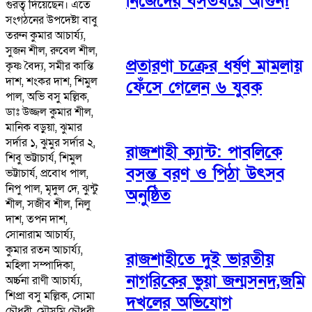
নিজেদের বসতঘরে আগুন!
গুরত্ব দিয়েছেন। এতে
সংগঠনের উপদেষ্টা বাবু
তরুন কুমার আচার্য্য,
সুজন শীল, রুবেল শীল,
প্রতারণা চক্রের ধর্ষণ মামলায়
কৃষ্ণ বৈদ্য, সমীর কান্তি
দাশ, শংকর দাশ, শিমুল
ফেঁসে গেলেন ৬ যুবক
পাল, অভি বসু মল্লিক,
ডাঃ উজ্জল কুমার শীল,
মানিক বড়ুয়া, ঝুমার
সর্দার ১, ঝুমুর সর্দার ২,
রাজশাহী ক্যান্ট: পাবলিকে
শিবু ভট্টাচার্য, শিমুল
বসন্ত বরণ ও পিঠা উৎসব
ভট্টাচার্য, প্রবোধ পাল,
নিপু পাল, মৃদুল দে, ঝুন্টু
অনুষ্ঠিত
শীল, সজীব শীল, নিলু
দাশ, তপন দাশ,
সোনারাম আচার্য্য,
কুমার রতন আচার্য্য,
রাজশাহীতে দুই ভারতীয়
মহিলা সম্পাদিকা,
নাগরিকের ভুয়া জন্মসনদ,জমি
অর্চ্চনা রাণী আচার্য্য,
শিপ্রা বসু মল্লিক, সোমা
দখলের অভিযোগ
চৌধুরী, মৌসুমি চৌধুরী,