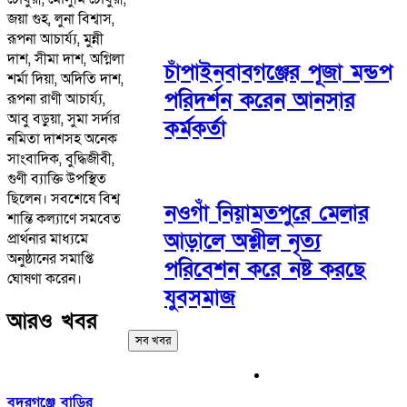
জয়া গুহ, লুনা বিশ্বাস,
রূপনা আচার্য্য, মুন্নী
দাশ, সীমা দাশ, অগ্নিলা
চাঁপাইনবাবগঞ্জের পূজা মন্ডপ
শর্মা দিয়া, অদিতি দাশ,
পরিদর্শন করেন আনসার
রূপনা রাণী আচার্য্য,
আবু বড়ুয়া, সুমা সর্দার
কর্মকর্তা
নমিতা দাশসহ অনেক
সাংবাদিক, বুদ্ধিজীবী,
গুণী ব্যাক্তি উপস্থিত
ছিলেন। সবশেষে বিশ্ব
নওগাঁ নিয়ামতপুরে মেলার
শান্তি কল্যাণে সমবেত
আড়ালে অশ্লীল নৃত্য
প্রার্থনার মাধ্যমে
অনুষ্ঠানের সমাপ্তি
পরিবেশন করে নষ্ট করছে
ঘোষণা করেন।
যুবসমাজ
আরও খবর
সব খবর
বদরগঞ্জে বাড়ির