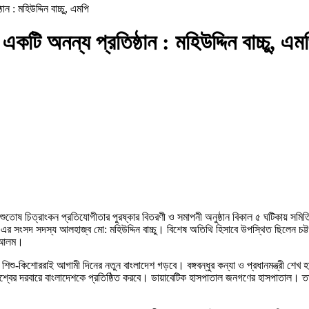
ন : মহিউদ্দিন বাচ্চু, এমপি
একটি অনন্য প্রতিষ্ঠান : মহিউদ্দিন বাচ্চু, এম
ুতোষ চিত্রাংকন প্রতিযোগীতার পুরষ্কার বিতরণী ও সমাপনী অনুষ্ঠান বিকাল ৫ ঘটিকায় সম
এর সংসদ সদস্য আলহাজ্ব মো: মহিউদ্দিন বাচ্চু। বিশেষ অতিথি হিসাবে উপস্থিত ছিলেন চট্টগ
ুল আলম।
শু-কিশোররাই আগামী দিনের নতুন বাংলাদেশ গড়বে। বঙ্গবন্ধুর কন্যা ও প্রধানমন্ত্রী শেখ হাসি
 বিশ্বের দরবারে বাংলাদেশকে প্রতিষ্ঠিত করবে। ডায়াবেটিক হাসপাতাল জনগণের হাসপাতাল। তা