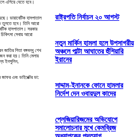
ফেলে এগিয়ে যেতে হবে।
রাষ্ট্রপতি নির্বাচন ২০ আগস্ট
হয়েছে। ডায়াবেটিক হাসপাতাল
গড়ে তুলতে হবে। তিনি আরো
াবেটিক হাসপাতাল। সরকার
ে চিকিৎসা সেবায় আরো
নতুন মার্কিন হামলা হলে উপসাগরীয়
অঞ্চলে পাল্টা আঘাতের হুঁশিয়ারি
ন জাতির পিতা বঙ্গবন্ধু শেখ
আয়োজন করা হয়। তিনি মেলায়
ইরানের
ন্য ইনসুলিন,
 জাফর এবং ডাইরেক্টর ডা:
সাদ্দাম-ইনানকে ফোনে হামলার
নির্দেশ দেন ওবায়দুল কাদের
প্লেজিয়ারিজমের অভিযোগে
সমালোচনার মুখে কেমব্রিজ
অধ্যাপকের পদত্যাগ