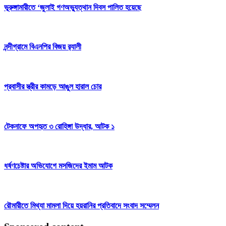
ভূরুঙ্গামারীতে ‘জুলাই গণঅভ্যুত্থান দিবস পালিত হয়েছে
নন্দীগ্রামে বিএনপির বিজয় র‌্যালী
প্রবাসীর স্ত্রীর কামড়ে আঙুল হারাল চোর
টেকনাফে অপহৃত ৩ রোহিঙ্গা উদ্ধার, আটক ১
ধর্ষণচেষ্টার অভিযোগে মসজিদের ইমাম আটক
রৌমারীতে মিথ্যা মামলা দিয়ে হয়রানির প্রতিবাদে সংবাদ সম্মেলন