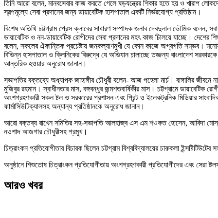
তিনি আরো বলেন, মানবসেবার কাজ করতে গেলে ষড়যন্ত্রের শিকার হতে হয় ও খারাপ লোকদ
স্বল্পমূল্যে সেবা প্রদানের জন্য ডায়াবেটিক হাসপাতাল একটি নির্ভরযোগ্য প্রতিষ্ঠান।
বিশেষ অতিথি চট্টগ্রাম প্রেস ক্লাবের সাধারণ সম্পাদক জনাব দেবদুলাল ভৌমিক বলেন, 
ডায়াবেটিক ও নন-ডায়াবেটিক রোগীদের সেবা প্রদানের মহৎ কাজ চািলয়ে যাচ্ছে। দেশের শি
বলেন, সকলের ঐকান্তিক প্রচেষ্টায় জনকল্যাণমুখী যে কোন কাজে অগ্রগতি সম্ভব। মনোরম
বিভিন্ন হাসপাতাল ও ক্লিনিকের বিরুদ্ধে যে অভিযান চালাচ্ছে তজ্জন্য বাংলাদেশ সরকা
আন্তরিক হওয়ার অনুরোধ জানান।
সভাপতির বক্তব্যে অধ্যাপক জাহাঙ্গীর চৌধুরী বলেন- আজ পহেলা মার্চ। বাঙ্গালির জীবনে নান
মুজিবুর রহমান। স্বাধীনতার মাস, বঙ্গবন্ধুর জন্মশতবার্ষিকীর মাস। চট্টগ্রামে ডায়াবেটি
অংশগ্রহণকারী সকল ষ্টল ও সরকারের প্রশাসন এবং প্রিন্ট ও ইলেকট্রনিক মিডিয়ার সাংবাদি
ফার্মাসিউটিক্যালসহ অন্যান্য প্রতিষ্ঠানকে অনুরোধ জানান।
আরো বক্তব্য রাখেন সমিতির সহ-সভাপতি আলহাজ্ব এস এম শওকত হোসেন, আবিদা মোস্তফা, 
নওশাদ আজগার চৌধুরীসহ প্রমুখ।
চিত্রাংকন প্রতিযোগীতার বিচারক ছিলেন চট্টগ্রাম বিশ্ববিদ্যালয়ের চারুকলা ইন্সষ্টিটিউ
অনুষ্ঠানে শিশুতোষ চিত্রাংকন প্রতিযোগীতায় অংশগ্রহণকারী প্রতিযোগীদের এবং সেরা ষ্
আরও খবর