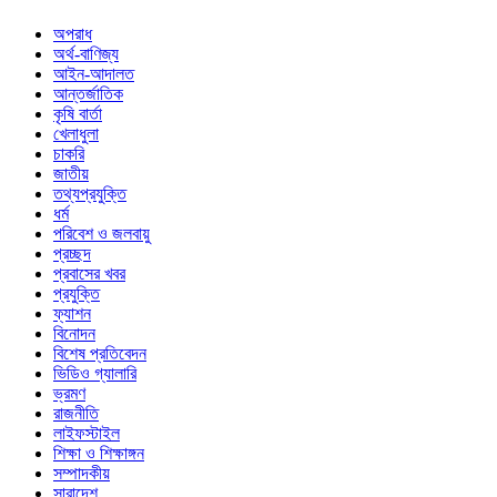
অপরাধ
অর্থ-বাণিজ্য
আইন-আদালত
আন্তর্জাতিক
কৃষি বার্তা
খেলাধুলা
চাকরি
জাতীয়
তথ্যপ্রযুক্তি
ধর্ম
পরিবেশ ও জলবায়ু
প্রচ্ছদ
প্রবাসের খবর
প্রযুক্তি
ফ্যাশন
বিনোদন
বিশেষ প্রতিবেদন
ভিডিও গ্যালারি
ভ্রমণ
রাজনীতি
লাইফস্টাইল
শিক্ষা ও শিক্ষাঙ্গন
সম্পাদকীয়
সারাদেশ