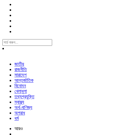
Search
For:
জাতীয়
রাজনীতি
সারাদেশ
আন্তর্জাতিক
বিনোদন
খেলাধুলা
তথ্যপ্রযুক্তি
স্বাস্থ্য
অর্থ-বাণিজ্য
অপরাধ
ধর্ম
আরও