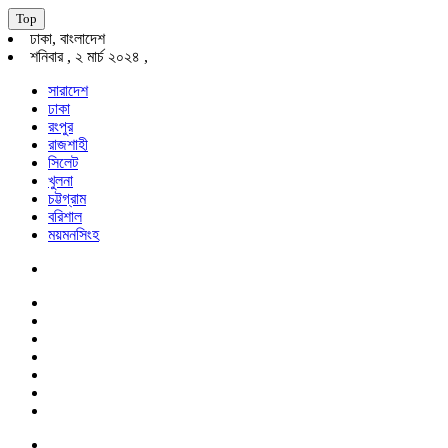
Top
ঢাকা, বাংলাদেশ
শনিবার , ২ মার্চ ২০২৪ ,
সারাদেশ
ঢাকা
রংপুর
রাজশাহী
সিলেট
খুলনা
চট্টগ্রাম
বরিশাল
ময়মনসিংহ