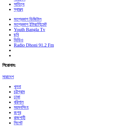
সাহিত্য
স্বাস্থ্য
মতপ্রকাশ ডিজিটাল
মতপ্রকাশ ইন্টারটেইন্মেন্ট
Youth Bangla Tv
ছবি
ভিডিও
Radio Dhoni 91.2 Fm
শিরোনাম:
সারাদেশ
খুলনা
চট্টগ্রাম
ঢাকা
বরিশাল
ময়মনসিংহ
রংপুর
রাজশাহী
সিলেট