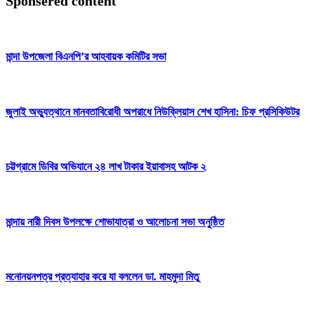
Sponsered content
মান্দা উপজেলা বিএনপি’র আহবায়ক কমিটির সভা
জুলাই অভ্যুত্থানে মানবতাবিরোধী অপরাধে নিউক্লিয়াস শেখ হাসিনা: চিফ প্রসিকিউটর
চট্টগ্রামে ডিবির অভিযানে ২৪ লাখ টাকার ইয়াবাসহ আটক ২
মান্দায় নারী দিবস উপলক্ষে শোভাযাত্রা ও আলোচনা সভা অনুষ্ঠিত
মনোনয়নপত্র প্রত্যাহার করে যা বললেন ডা. মাহমুদা মিতু