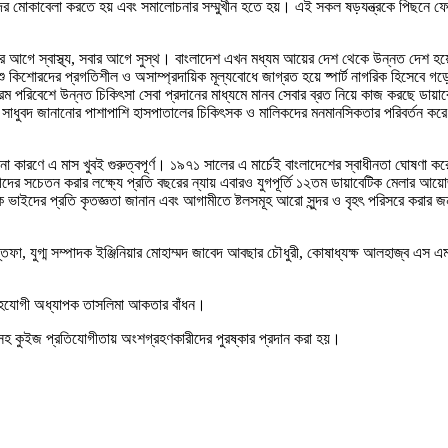
ের মোকাবেলা করতে হয় এবং সমালোচনার সম্মুখীন হতে হয়। এই সকল ষড়যন্ত্রকে পিছনে 
সবার আগে স্বাস্থ্য, সবার আগে সুস্থ। বাংলাদেশ এখন মধ্যম আয়ের দেশ থেকে উন্নত দেশ 
শু কিশোরদের প্রগতিশীল ও অসাম্প্রদায়িক মূল্যবোধে জাগ্রত হয়ে ষ্পার্ট নাগরিক হিসেবে 
 পরিবেশে উন্নত চিকিৎসা সেবা প্রদানের মাধ্যমে মানব সেবার ব্রত নিয়ে কাজ করছে ডায়
রকে সাধুবদ জানানোর পাশাপাশি হাসপাতালের চিকিৎসক ও মালিকদের মনমানসিকতার পরিবর্তন কর
া কারণে এ মাস খুবই গুরুত্বপূর্ণ। ১৯৭১ সালের এ মার্চেই বাংলাদেশের স্বাধীনতা ঘোষণা করে
ক রোগীদের সচেতন করার লক্ষ্যে প্রতি বছরের ন্যায় এবারও যুগপূর্তি ১২তম ডায়াবেটিক মেলার 
ক ভাইদের প্রতি কৃতজ্ঞতা জানান এবং আগামীতে ষ্টলসমূহ আরো সুন্দর ও বৃহৎ পরিসরে করার জ
যুগ্ম সম্পাদক ইঞ্জিনিয়ার মোহাম্মদ জাবেদ আবছার চৌধুরী, কোষাধ্যক্ষ আলহাজ্ব এস এম
টের সহযোগী অধ্যাপক তাসলিমা আকতার বাঁধন।
টলসহ কুইজ প্রতিযোগীতায় অংশগ্রহণকারীদের পুরষ্কার প্রদান করা হয়।