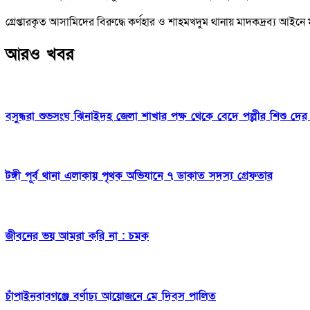
গ্রেপ্তারকৃত আসামিদের বিরুদ্ধে কর্ণহার ও শাহমখদুম থানায় মাদকদ্রব্য আই
আরও খবর
বসুন্ধরা শুভসংঘ ঝিনাইদহ জেলা শাখার পক্ষ থেকে বেদে পল্লীর শিশু দ
টঙ্গী পূর্ব থানা এলাকায় পৃথক অভিযানে ৭ ডাকাত সদস্য গ্রেফতার
জীবনের ভয় আমরা করি না : চমক
চাঁপাইনবাবগঞ্জে বর্ণাঢ্য আয়োজনে মে দিবস পালিত