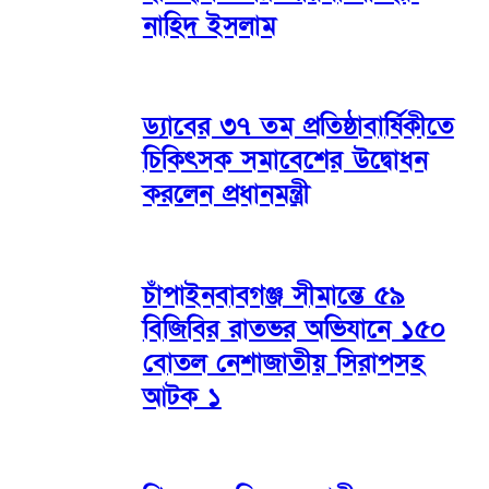
নাহিদ ইসলাম
ড্যাবের ৩৭ তম প্রতিষ্ঠাবার্ষিকীতে
চিকিৎসক সমাবেশের উদ্বোধন
করলেন প্রধানমন্ত্রী
চাঁপাইনবাবগঞ্জ সীমান্তে ৫৯
বিজিবির রাতভর অভিযানে ১৫০
বোতল নেশাজাতীয় সিরাপসহ
আটক ১