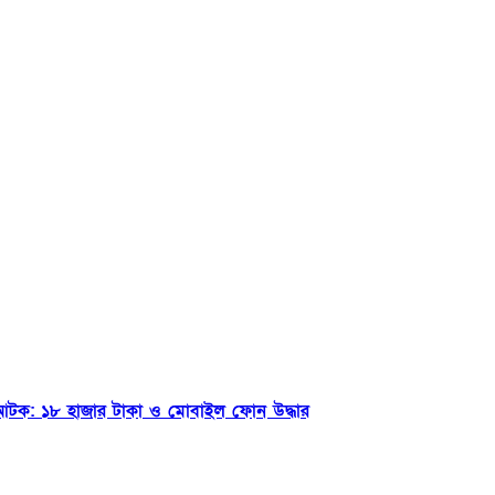
জন আটক: ১৮ হাজার টাকা ও মোবাইল ফোন উদ্ধার