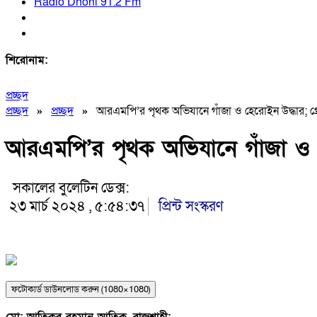
Radio Dhoni 91.2 Fm
শিরোনাম:
প্রচ্ছদ
প্রচ্ছদ
»
প্রচ্ছদ
»
আরএমপি’র পৃথক অভিযানে গাঁজা ও হেরোইন উদ্ধার; গ্রে
আরএমপি’র পৃথক অভিযানে গাঁজা ও হে
সকালের বুলেটিন ডেক্স:
২৩ মার্চ ২০২৪ , ৫:৫৪:৩৭
প্রিন্ট সংস্করণ
ফটোকার্ড ডাউনলোড করুন (1080×1080)
মো: আতিকুর রহমান আতিক, রাজশাহী: