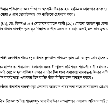
 অভিযান পরিচালনা করে গাঁজা ও হেরোইন উদ্ধারসহ ৪ ব্যক্তিকে গ্রেফতার করেছ
িশ সোয়া ৫ গ্রাম হেরোইনসহ এক ব্যক্তিকে গ্রেফতার করে।
লম (৪২), মো: মিলন (৪০) ও মোহাম্মদ রায়হান আলী (৩০)। মোস্তফা জামালপুর জেল
ণহার থানার বারুইপাড়ার মৃত জিন্নাত আলীর ছেলে ও রায়হান একই এলাকার মৃত 
রাজশাহী মহাগরীর শাহমখদুম থানার ভুগরইল পশ্চিমপাড়ার মো: আব্দুল সোবহানের 
আরএমপি’র কাশিয়াডাঙ্গা বিভাগের সহকারী পুলিশ কমিশনার শ্যামলী রানী বর্মনের স
এসআই মো: আব্দুল হাকিম সরকার ও তাঁর টিম থানা এলাকায় মাদকদ্রব্য উদ্ধার অভ
বারুইপাড়া এলাকায় তিন ব্যক্তি গাঁজা বিক্রির জন্য অবস্থান করছে।
য় কর্ণহার থানাধীন বারুইপাড়া এলাকায় অভিযান পরিচালনা করে আসামিদের গ্রেপ্
টাব্দ বিকেল ৩ টায় শাহমখদুম থানাধীন উত্তর নওদাপাড়া এলাকায় অভিযান পরিচ