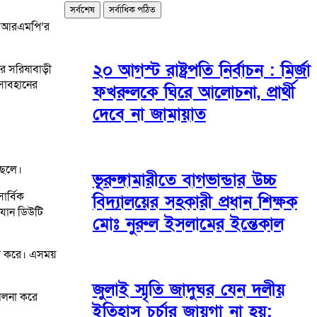
সর্বশেষ
সর্বাধিক পঠিত
ে। আরএমপি’র
২০ আগস্ট রাষ্ট্রপতি নির্বাচন : মির্জা
ার সরিষাবাড়ী
সোবহানের
ফখরুলকে ঘিরে আলোচনা, প্রার্থী
দেবে না জামায়াত
ছেলে।
ভূরুঙ্গামারীতে বাগভান্ডার উচ্চ
ার্বিক
বিদ্যালয়ের সহকারী প্রধান শিক্ষক
িযান ডিউটি
মোঃ নুরুল ইসলামের ইন্তেকাল
তার করে। এসময়
জুলাই স্মৃতি জাদুঘর যেন দলীয়
ালনা করে
ইতিহাস চর্চার জায়গা না হয়: