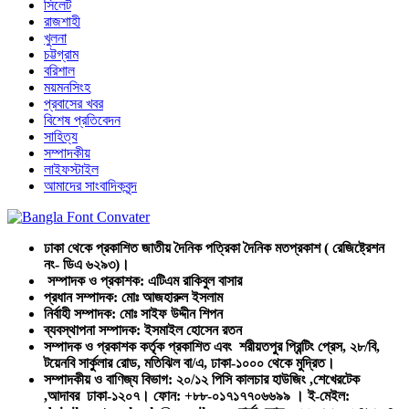
সিলেট
রাজশাহী
খুলনা
চট্টগ্রাম
বরিশাল
ময়মনসিংহ
প্রবাসের খবর
বিশেষ প্রতিবেদন
সাহিত্য
সম্পাদকীয়
লাইফস্টাইল
আমাদের সাংবাদিকবৃন্দ
ঢাকা থেকে প্রকাশিত জাতীয় দৈনিক পত্রিকা দৈনিক মতপ্রকাশ ( রেজিষ্ট্রেশন
নং- ডিএ ৬২৯৩)।
সম্পাদক ও প্রকাশক: এটিএম রাকিবুল বাসার
প্রধান সম্পাদক: মোঃ আজহারুল ইসলাম
নির্বাহী সম্পাদক: মোঃ সাইফ উদ্দীন শিপন
ব্যবস্থাপনা সম্পাদক: ইসমাইল হোসেন রতন
সম্পাদক ও প্রকাশক কর্তৃক প্রকাশিত এবং শরীয়তপুর প্রিন্টিং প্রেস, ২৮/বি,
টয়েনবি সার্কুলার রোড, মতিঝিল বা/এ, ঢাকা-১০০০ থেকে মুদ্রিত।
সম্পাদকীয় ও বাণিজ্য বিভাগ: ২০/১২ পিসি কালচার হাউজিং ,শেখেরটেক
,আদাবর ঢাকা-১২০৭। ফোন: +৮৮-০১৭১৭৭০৬৬৯৯ । ই-মেইল: