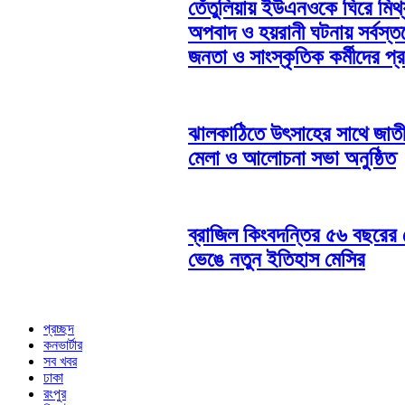
তেঁতুলিয়ায় ইউএনওকে ঘিরে মিথ্
অপবাদ ও হয়রানী ঘটনায় সর্বস্ত
জনতা ও সাংস্কৃতিক কর্মীদের প্
ঝালকাঠিতে উৎসাহের সাথে জাত
মেলা ও আলোচনা সভা অনুষ্ঠিত
ব্রাজিল কিংবদন্তির ৫৬ বছরের র
ভেঙে নতুন ইতিহাস মেসির
প্রচ্ছদ
কনভার্টার
সব খবর
ঢাকা
রংপুর