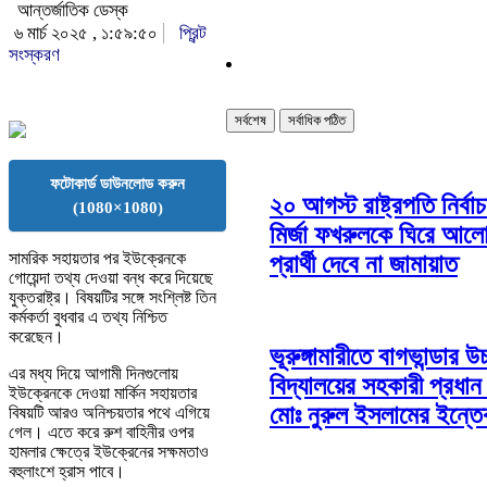
আন্তর্জাতিক ডেস্ক
৬ মার্চ ২০২৫ , ১:৫৯:৫০
প্রিন্ট
সংস্করণ
সর্বশেষ
সর্বাধিক পঠিত
ফটোকার্ড ডাউনলোড করুন
২০ আগস্ট রাষ্ট্রপতি নির্বা
(1080×1080)
মির্জা ফখরুলকে ঘিরে আলো
সামরিক সহায়তার পর ইউক্রেনকে
প্রার্থী দেবে না জামায়াত
গোয়েন্দা তথ্য দেওয়া বন্ধ করে দিয়েছে
যুক্তরাষ্ট্র। বিষয়টির সঙ্গে সংশ্লিষ্ট তিন
কর্মকর্তা বুধবার এ তথ্য নিশ্চিত
করেছেন।
ভূরুঙ্গামারীতে বাগভান্ডার উচ
এর মধ্য দিয়ে আগামী দিনগুলোয়
বিদ্যালয়ের সহকারী প্রধান
ইউক্রেনকে দেওয়া মার্কিন সহায়তার
মোঃ নুরুল ইসলামের ইন্ত
বিষয়টি আরও অনিশ্চয়তার পথে এগিয়ে
গেল। এতে করে রুশ বাহিনীর ওপর
হামলার ক্ষেত্রে ইউক্রেনের সক্ষমতাও
বহুলাংশে হ্রাস পাবে।