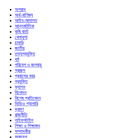
অপরাধ
অর্থ-বাণিজ্য
আইন-আদালত
আন্তর্জাতিক
কৃষি বার্তা
খেলাধুলা
চাকরি
জাতীয়
তথ্যপ্রযুক্তি
ধর্ম
পরিবেশ ও জলবায়ু
প্রচ্ছদ
প্রবাসের খবর
প্রযুক্তি
ফ্যাশন
বিনোদন
বিশেষ প্রতিবেদন
ভিডিও গ্যালারি
ভ্রমণ
রাজনীতি
লাইফস্টাইল
শিক্ষা ও শিক্ষাঙ্গন
সম্পাদকীয়
সারাদেশ