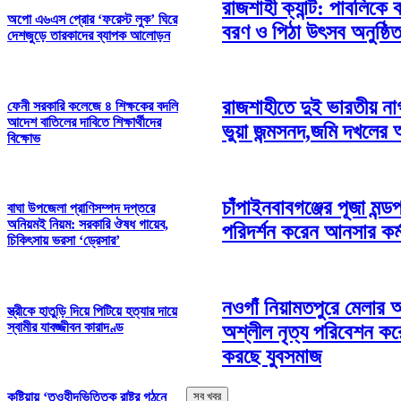
রাজশাহী ক্যান্ট: পাবলিকে 
অপো এ৬এস প্রোর ‘ফরেস্ট লুক’ ঘিরে
বরণ ও পিঠা উৎসব অনুষ্ঠি
দেশজুড়ে তারকাদের ব্যাপক আলোড়ন
রাজশাহীতে দুই ভারতীয় ন
ফেনী সরকারি কলেজে ৪ শিক্ষকের বদলি
আদেশ বাতিলের দাবিতে শিক্ষার্থীদের
ভুয়া জন্মসনদ,জমি দখলের
বিক্ষোভ
চাঁপাইনবাবগঞ্জের পূজা মন্ড
বাঘা উপজেলা প্রাণিসম্পদ দপ্তরে
অনিয়মই নিয়ম: সরকারি ঔষধ গায়েব,
পরিদর্শন করেন আনসার কর্ম
চিকিৎসায় ভরসা ‘ড্রেসার’
নওগাঁ নিয়ামতপুরে মেলার
স্ত্রীকে হাতুড়ি দিয়ে পিটিয়ে হত্যার দায়ে
স্বামীর যাবজ্জীবন কারাদণ্ড
অশ্লীল নৃত্য পরিবেশন করে
করছে যুবসমাজ
সব খবর
কুষ্টিয়ায় ‘তওহীদভিত্তিক রাষ্ট্র গঠনে