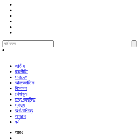
Search
For:
জাতীয়
রাজনীতি
সারাদেশ
আন্তর্জাতিক
বিনোদন
খেলাধুলা
তথ্যপ্রযুক্তি
স্বাস্থ্য
অর্থ-বাণিজ্য
অপরাধ
ধর্ম
আরও