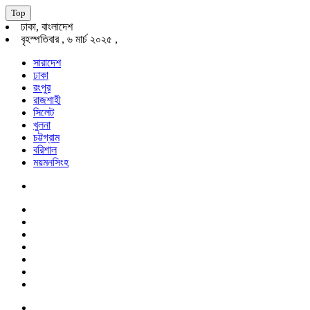
Top
ঢাকা, বাংলাদেশ
বৃহস্পতিবার , ৬ মার্চ ২০২৫ ,
সারাদেশ
ঢাকা
রংপুর
রাজশাহী
সিলেট
খুলনা
চট্টগ্রাম
বরিশাল
ময়মনসিংহ