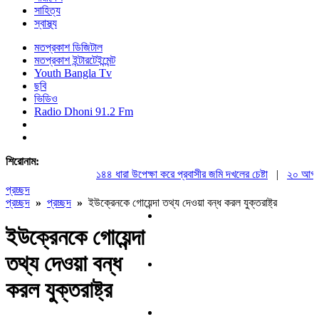
সাহিত্য
স্বাস্থ্য
মতপ্রকাশ ডিজিটাল
মতপ্রকাশ ইন্টারটেইন্মেন্ট
Youth Bangla Tv
ছবি
ভিডিও
Radio Dhoni 91.2 Fm
শিরোনাম:
১৪৪ ধারা উপেক্ষা করে প্রবাসীর জমি দখলের চেষ্টা
|
২০ আগস্ট রাষ
প্রচ্ছদ
প্রচ্ছদ
»
প্রচ্ছদ
»
ইউক্রেনকে গোয়েন্দা তথ্য দেওয়া বন্ধ করল যুক্তরাষ্ট্র
ইউক্রেনকে গোয়েন্দা
তথ্য দেওয়া বন্ধ
করল যুক্তরাষ্ট্র