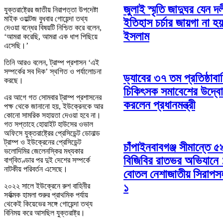
জুলাই স্মৃতি জাদুঘর যেন দ
যুক্তরাষ্ট্রের জাতীয় নিরাপত্তা উপদেষ্টা
মাইক ওয়াল্টজ বুধবার গোয়েন্দা তথ্য
ইতিহাস চর্চার জায়গা না হয়
দেওয়া বন্ধের বিষয়টি নিশ্চিত করে বলেন,
ইসলাম
‘আমরা করেছি, আমরা এক ধাপ পিছিয়ে
এসেছি।’
তিনি আরও বলেন, ট্রাম্প প্রশাসন ‘এই
সম্পর্কের সব দিক’ স্থগিত ও পর্যালোচনা
ড্যাবের ৩৭ তম প্রতিষ্ঠাবার
করছে।
চিকিৎসক সমাবেশের উদ্ব
এর আগে গত সোমবার ট্রাম্প প্রশাসনের
করলেন প্রধানমন্ত্রী
পক্ষ থেকে জানানো হয়, ইউক্রেনকে আর
কোনো সামরিক সহায়তা দেওয়া হবে না।
গত সপ্তাহে হোয়াইট হাউসের ওভাল
অফিসে যুক্তরাষ্ট্রের প্রেসিডেন্ট ডোনাল্ড
ট্রাম্প ও ইউক্রেনের প্রেসিডেন্ট
চাঁপাইনবাবগঞ্জ সীমান্তে ৫
ভলোদিমির জেলেনস্কির মধ্যকার
বিজিবির রাতভর অভিযানে
বাগ্‌বিতণ্ডার পর দুই দেশের সম্পর্কে
নাটকীয় পরিবর্তন এসেছে।
বোতল নেশাজাতীয় সিরাপ
১
২০২২ সালে ইউক্রেনে রুশ বাহিনীর
সর্বাত্মক হামলা শুরুর প্রাথমিক পর্যায়
থেকেই কিয়েভের সঙ্গে গোয়েন্দা তথ্য
বিনিময় করে আসছিল যুক্তরাষ্ট্র।