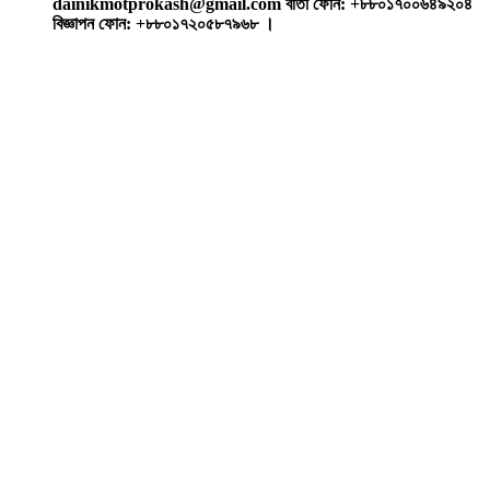
dainikmotprokash@gmail.com বার্তা ফোন: +৮৮০১৭০০৬৪৯২০৪
বিজ্ঞাপন ফোন: +৮৮০১৭২০৫৮৭৯৬৮ ।