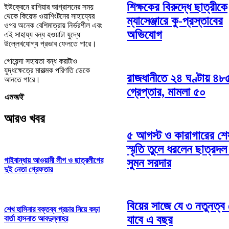
শিক্ষকের বিরুদ্ধে ছাত্রীকে
ইউক্রেনে রাশিয়ার আগ্রাসনের সময়
থেকে কিয়েভ ওয়াশিংটনের সাহায্যের
ম্যাসেঞ্জারে কু-প্রস্তাবের
ওপর অনেক বেশিমাত্রায় নির্ভরশীল এবং
অভিযোগ
এই সাহায্য বন্ধ হওয়াটা যুদ্ধে
উল্লেখযোগ্য প্রভাব ফেলতে পারে।
গোয়েন্দা সহায়তা বন্ধ করাটাও
যুদ্ধক্ষেত্রে মারাত্মক পরিণতি ডেকে
রাজধানীতে ২৪ ঘণ্টায় ৪৮
আনতে পারে।
গ্রেপ্তার, মামলা ৫০
এমআই
আরও খবর
৫ আগস্ট ও কারাগারের শে
স্মৃতি তুলে ধরলেন ছাত্রদল
গাইবান্ধায় আওয়ামী লীগ ও ছাত্রলীগের
সুমন সরদার
দুই নেতা গ্রেফতার
বিয়ের সাজে যে ৩ নতুনত্ব 
শেখ হাসিনার বক্তব্য প্রচার নিয়ে কড়া
যাবে এ বছর
বার্তা হাসনাত আবদুল্লাহর