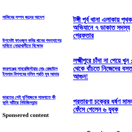
সাকিবের সম্পদ জব্দের আদেশ
টঙ্গী পূর্ব থানা এলাকায় পৃথক
অভিযানে ৭ ডাকাত সদস্য
গ্রেফতার
উপদেষ্টা ফাওজুল কবির খানের পদত্যাগের
দাবিতে নোয়াখালীতে বিক্ষোভ
লক্ষ্মীপুরে চাঁদা না পেয়ে খুন
থেকে বাঁচতে নিজেদের বস
বদরগঞ্জের সাবরেজিস্ট্রার মোঃ রেজাউল
ইসলাম বিপ্লবের দলিল প্রতি ঘুষ আদায়
আগুন!
ভারতের সেই ঘূর্ণিবাজকে সামলাতে কী
প্রতারণা চক্রের ধর্ষণ মামল
ফন্দি আঁটছে নিউজিল্যান্ড
ফেঁসে গেলেন ৬ যুবক
Sponsered content