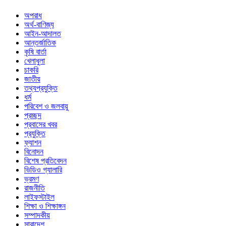
অপরাধ
অর্থ-বাণিজ্য
আইন-আদালত
আন্তর্জাতিক
কৃষি বার্তা
খেলাধুলা
চাকরি
জাতীয়
তথ্যপ্রযুক্তি
ধর্ম
পরিবেশ ও জলবায়ু
প্রচ্ছদ
প্রবাসের খবর
প্রযুক্তি
ফ্যাশন
বিনোদন
বিশেষ প্রতিবেদন
ভিডিও গ্যালারি
ভ্রমণ
রাজনীতি
লাইফস্টাইল
শিক্ষা ও শিক্ষাঙ্গন
সম্পাদকীয়
সারাদেশ