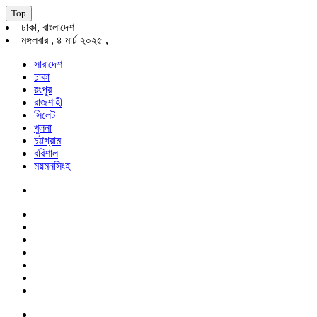
Top
ঢাকা, বাংলাদেশ
মঙ্গলবার , ৪ মার্চ ২০২৫ ,
সারাদেশ
ঢাকা
রংপুর
রাজশাহী
সিলেট
খুলনা
চট্টগ্রাম
বরিশাল
ময়মনসিংহ