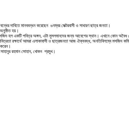
 বন্ধের দাবিতে মানববন্ধন করেছেন ৬নম্বর সেক্টরবাসী ও সাধারণ ছাত্র জনতা।
অনুষ্ঠিত হয়।
সজিদ হল একটি পবিত্র অঙ্গন, এটা মুসলমানদের জন্য আবেগের স্থান। এখানে কোন অবৈধ 
্রতা রক্ষার্থে আমরা এলাকাবাসী ও ছাত্রজনতা আজ ঐক্যবদ্ধ, অনতিবিলম্বে মসজিদ কমিটি
ন করেন।
সাহানুর রহমান সোহান, খোকন প্রমুখ।