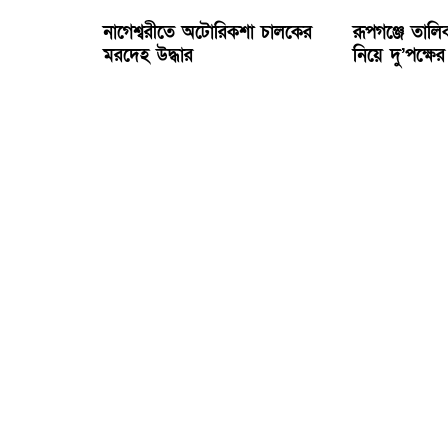
নাগেশ্বরীতে অটোরিকশা চালকের
রূপগঞ্জে তাল
মরদেহ উদ্ধার
নিয়ে দু’পক্ষে