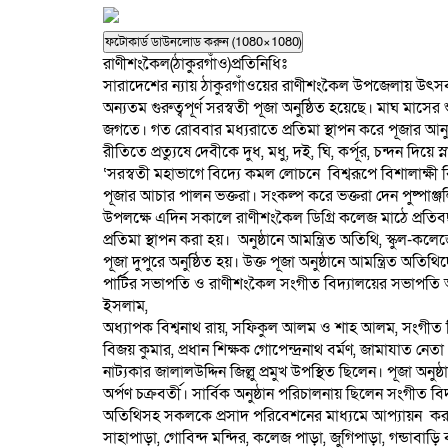
ফটোকার্ড ডাউনলোড করুন (1080×1080)
রাণীশংকৈল(ঠাকুরগাঁও)প্রতিনিধিঃ
সারাদেশের ন্যায় ঠাকুরগাঁওয়ের রাণীশংকৈল উপজেলায় উৎসবমু
অন্যতম গুরুত্বপূর্ণ সরস্বতী পূজা অনুষ্ঠিত হয়েছে। মাঘ মাসে
জগতে। গত রোববার মধ্যরাতে প্রতিমা স্থাপন করে পূজার আন
রীতিতে প্রত্যুষে দেবীকে দুধ, মধু, দই, ঘি, কর্পূর, চন্দন দিয়ে
‘সরস্বতী মহাভাগে বিদ্যে কমল লোচনে বিশ্বরূপে বিশালাক্ষী বি
পূজার আচার পালন ভক্তরা। সংকল্প করে ভক্তরা দেন পুষ্পাঞ্জলি
উপলক্ষে এদিন সকালে রাণীশংকৈল ডিগ্রি কলেজ মাঠে প্রতিব
প্রতিমা স্থাপন করা হয়। অনুষ্ঠানে আমন্ত্রিত অতিথি, স্কুল-কল
পূজা দুপুরে অনুষ্ঠিত হয়। উক্ত পূজা অনুষ্ঠানে আমন্ত্রিত অত
পার্টির সভাপতি ও রাণীশংকৈল সংগীত বিদ্যালয়ের সভাপতি
ইসলাম,
অধ্যাপক বিশ্বনাথ রায়, সফিকুল আলম ও শাহ আলম, সংগীত বিদ
বিজয় কুমার, প্রধান শিক্ষক গোপেন্দ্রনাথ বর্মণ, জামাযাত নে
নাট্যকার জালালউদ্দিন জিল্লু প্রমুখ উপস্থিত ছিলেন। পূজা অনু
অর্পণ চক্রবর্তী। সার্বিক অনুষ্ঠান পরিচালনায় ছিলেন সংগীত 
অতিথিসহ সকলকে প্রসাদ পরিবেশনের মাধ্যমে আপ্যায়ন করা 
সাহাপাড়া, গোবিন্দ মন্দির, কলেজ পাড়া, জুগিপাড়া, গন্ডাবাড়ি বা