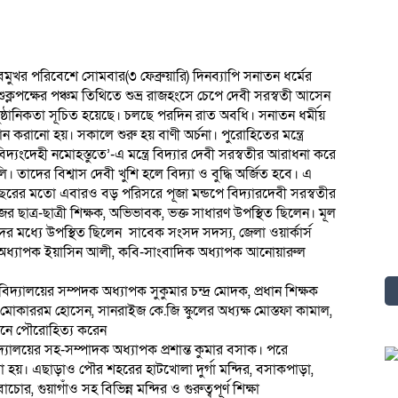
খর পরিবেশে সোমবার(৩ ফেব্রুয়ারি) দিনব্যাপি সনাতন ধর্মের
র শুক্লপক্ষের পঞ্চম তিথিতে শুভ্র রাজহংসে চেপে দেবী সরস্বতী আসেন
ুষ্ঠানিকতা সূচিত হয়েছে। চলছে পরদিন রাত অবধি। সনাতন ধর্মীয়
 স্নান করানো হয়। সকালে শুরু হয় বাণী অর্চনা। পুরোহিতের মন্ত্রে
দ্যংদেহী নমোহস্তুতে’-এ মন্ত্রে বিদ্যার দেবী সরস্বতীর আরাধনা করে
। তাদের বিশ্বাস দেবী খুশি হলে বিদ্যা ও বুদ্ধি অর্জিত হবে। এ
ছরের মতো এবারও বড় পরিসরে পূজা মন্ডপে বিদ্যারদেবী সরস্বতীর
েজের ছাত্র-ছাত্রী শিক্ষক, অভিভাবক, ভক্ত সাধারণ উপস্থিত ছিলেন। মূল
িথিদের মধ্যে উপস্থিত ছিলেন সাবেক সংসদ সদস্য, জেলা ওয়ার্কার্স
 অধ্যাপক ইয়াসিন আলী, কবি-সাংবাদিক অধ্যাপক আনোয়ারুল
্যালয়ের সম্পদক অধ্যাপক সুকুমার চন্দ্র মোদক, প্রধান শিক্ষক
তা মোকাররম হোসেন, সানরাইজ কে.জি স্কুলের অধ্যক্ষ মোস্তফা কামাল,
ষ্ঠানে পৌরোহিত্য করেন
বিদ্যালয়ের সহ-সম্পাদক অধ্যাপক প্রশান্ত কুমার বসাক। পরে
হয়। এছাড়াও পৌর শহরের হাটখোলা দুর্গা মন্দির, বসাকপাড়া,
চোর, গুয়াগাঁও সহ বিভিন্ন মন্দির ও গুরুত্বপূর্ণ শিক্ষা