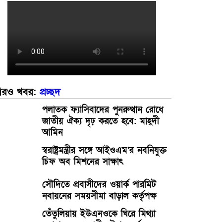
নওগাঁ নিয়ামতপুরে মেলার আড়ালে অশ্লীল
নৃত্য পরিবেশন করে নষ্ট করছে যুবসমাজ
রও খবর:
প্রচ্ছদ
পলাতক ফ্যাসিবাদের পুনরুত্থান রোধে
জাতীয় ঐক্য দৃঢ় করতে হবে: মাহ্দী
আমিন
স্বরাষ্ট্রমন্ত্রীর সঙ্গে আইওএম’র নবনিযুক্ত
চিফ অব মিশনের সাক্ষাৎ
সৌদিতে প্রবাসীদের ওয়ার্ক পারমিট
নবায়নের সময়সীমা বাড়াল কর্তৃপক্ষ
তেঁতুলিয়ায় ইউএনওকে ঘিরে মিথ্যা