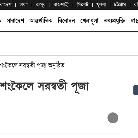
ারাদেশ
ঢাকা
রংপুর
রাজশাহী
সিলেট
খুলনা
চট্টগ্রাম
ব
ি
সারাদেশ
আন্তর্জাতিক
বিনোদন
খেলাধুলা
তথ্যপ্রযুক্তি
স্বাস্থ
কৈলে সরস্বতী পূজা অনুষ্ঠিত
শংকৈলে সরস্বতী পূজা