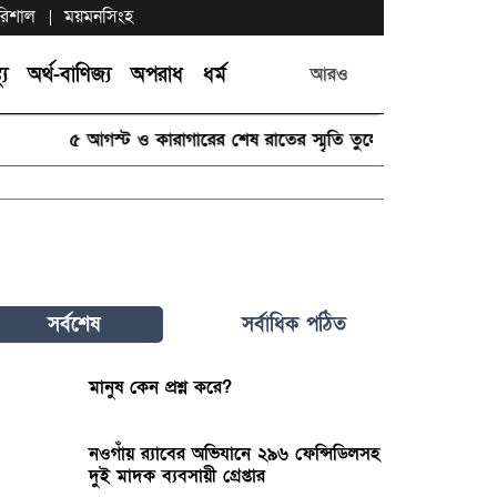
রিশাল
ময়মনসিংহ
্য
অর্থ-বাণিজ্য
অপরাধ
ধর্ম
আরও
৫ আগস্ট ও কারাগারের শেষ রাতের স্মৃতি তুলে ধরলেন ছাত্রদল ন
সর্বশেষ
সর্বাধিক পঠিত
মানুষ কেন প্রশ্ন করে?
নওগাঁয় র‌্যাবের অভিযানে ২৯৬ ফেন্সিডিলসহ
দুই মাদক ব্যবসায়ী গ্রেপ্তার