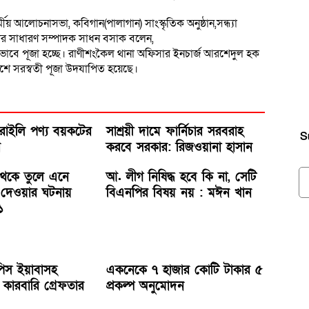
র্মীয় আলোচনাসভা, কবিগান(পালাগান) সাংস্কৃতিক অনুষ্ঠান,সন্ধ্যা
 সাধারণ সম্পাদক সাধন বসাক বলেন,
ক ভাবে পূজা হচ্ছে। রাণীশংকৈল থানা অফিসার ইনচার্জ আরশেদুল হক
বেশে সরস্বতী পূজা উদযাপিত হয়েছে।
রাইলি পণ্য বয়কটের
সাশ্রয়ী দামে ফার্নিচার সরবরাহ
S
র
করবে সরকার: রিজওয়ানা হাসান
া থেকে তুলে এনে
আ. লীগ নিষিদ্ধ হবে কি না, সেটি
ে দেওয়ার ঘটনায়
বিএনপির বিষয় নয় : মঈন খান
১
পিস ইয়াবাসহ
একনেকে ৭ হাজার কোটি টাকার ৫
ারবারি গ্রেফতার
প্রকল্প অনুমোদন