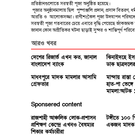
প্রতিষ্ঠানগুলোতে সরস্বতী পূজা অনুষ্ঠিত হয়েছে।
পূজার অনুষ্ঠানমালায় ছিল পুষ্পাঞ্জলি প্রদান, প্রসাদ বিতরণ, ধ
আরতি ও আলোকসজ্জা। রাণীশংকৈল পূজা উদযাপন পরিষদের
সরস্বতী পূজা গতবারের চেয়ে এবারে বৃদ্ধি পেয়েছে জাঁকজম
জানান কোন অপ্রীতিকর ঘটনা ছাড়াই সুন্দর ও শান্তিপূর্ণ পরি
আরও খবর
দেশের রিজার্ভ এখন কত, জানাল
ঝিনাইদহে ইস
বাংলাদেশ ব্যাংক
ডাক ছাত্রদলে
মাধবপুরে মাদক মামলার আসামি
মান্দায় রাস্ত
গ্রেফতার
হাত-পা ভেঙ্গ
মামলা:আটক 
Sponsered content
রাজশাহী আঞ্চলিক লোক-প্রশাসন
টঙ্গীতে ১০০ 
প্রশিক্ষণ কেন্দ্রে এখনও বৈষম্যর
একজন মাদক ক
শিকার কর্মচারীরা