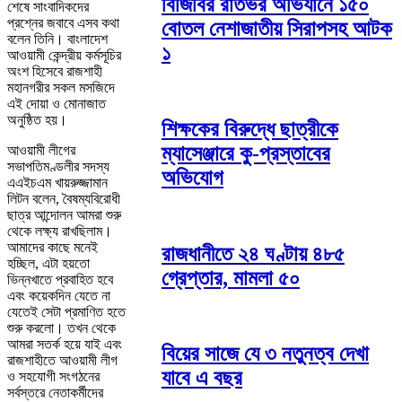
বিজিবির রাতভর অভিযানে ১৫০
শেষে সাংবাদিকদের
প্রশ্নের জবাবে এসব কথা
বোতল নেশাজাতীয় সিরাপসহ আটক
বলেন তিনি। বাংলাদেশ
১
আওয়ামী কেন্দ্রীয় কর্মসূচির
অংশ হিসেবে রাজশাহী
মহানগরীর সকল মসজিদে
এই দোয়া ও মোনাজাত
অনুষ্ঠিত হয়।
শিক্ষকের বিরুদ্ধে ছাত্রীকে
ম্যাসেঞ্জারে কু-প্রস্তাবের
আওয়ামী লীগের
সভাপতিমণ্ডলীর সদস্য
অভিযোগ
এএইচএম খায়রুজ্জামান
লিটন বলেন, বৈষম্যবিরোধী
ছাত্র আন্দোলন আমরা শুরু
থেকে লক্ষ্য রাখছিলাম।
আমাদের কাছে মনেই
রাজধানীতে ২৪ ঘণ্টায় ৪৮৫
হচ্ছিল, এটা হয়তো
গ্রেপ্তার, মামলা ৫০
ভিন্নখাতে প্রবাহিত হবে
এবং কয়েকদিন যেতে না
যেতেই সেটা প্রমাণিত হতে
শুরু করলো। তখন থেকে
আমরা সতর্ক হয়ে যাই এবং
বিয়ের সাজে যে ৩ নতুনত্ব দেখা
রাজশাহীতে আওয়ামী লীগ
যাবে এ বছর
ও সহযোগী সংগঠনের
সর্বস্তরে নেতাকর্মীদের