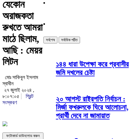
যেকোন
অরাজকতা
রুখতে আমরা
মাঠে ছিলাম,
সর্বশেষ
সর্বাধিক পঠিত
আছি : মেয়র
লিটন
১৪৪ ধারা উপেক্ষা করে প্রবাসীর
জমি দখলের চেষ্টা
মোঃ সাকিবুল ইসলাম
স্বাধীন
২৭ জুলাই ২০২৪ ,
৮:০৭:০৫
প্রিন্ট
২০ আগস্ট রাষ্ট্রপতি নির্বাচন :
সংস্করণ
মির্জা ফখরুলকে ঘিরে আলোচনা,
প্রার্থী দেবে না জামায়াত
ফটোকার্ড ডাউনলোড করুন