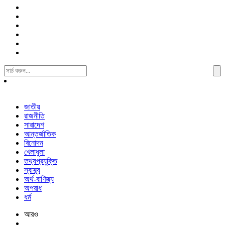
Search
For:
জাতীয়
রাজনীতি
সারাদেশ
আন্তর্জাতিক
বিনোদন
খেলাধুলা
তথ্যপ্রযুক্তি
স্বাস্থ্য
অর্থ-বাণিজ্য
অপরাধ
ধর্ম
আরও