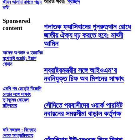
আরও খবর:
প্রচ্ছদ
জীবন আলাদা রাখতে পছন্দ
করি’
Sponsered
পলাতক ফ্যাসিবাদের পুনরুত্থান রোধে
content
জাতীয় ঐক্য দৃঢ় করতে হবে: মাহ্দী
আমিন
অনেক অপমান ও হয়রানির
মুখোমুখি হয়েছি: ইয়াশ
রোহান
স্বরাষ্ট্রমন্ত্রীর সঙ্গে আইওএম’র
নবনিযুক্ত চিফ অব মিশনের সাক্ষাৎ
এমপি পদ ছেড়েই বিজেপি
নেতার সঙ্গে সাক্ষাৎ
তৃণমূলের কোয়েল
সৌদিতে প্রবাসীদের ওয়ার্ক পারমিট
মল্লিকের
নবায়নের সময়সীমা বাড়াল কর্তৃপক্ষ
কবি নজরুল : বিদ্রোহ
থেকে আধ্যাত্মিকতার