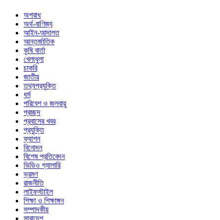
অপরাধ
অর্থ-বাণিজ্য
আইন-আদালত
আন্তর্জাতিক
কৃষি বার্তা
খেলাধুলা
চাকরি
জাতীয়
তথ্যপ্রযুক্তি
ধর্ম
পরিবেশ ও জলবায়ু
প্রচ্ছদ
প্রবাসের খবর
প্রযুক্তি
ফ্যাশন
বিনোদন
বিশেষ প্রতিবেদন
ভিডিও গ্যালারি
ভ্রমণ
রাজনীতি
লাইফস্টাইল
শিক্ষা ও শিক্ষাঙ্গন
সম্পাদকীয়
সারাদেশ