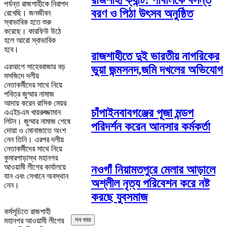
পর্যন্ত রাজশাহীকে নিরাপদ
বরণ ও পিঠা উৎসব অনুষ্ঠিত
রেখেছি। জনজীবন
স্বাভাবিক হতে শুরু
করেছে। কারফিউ উঠে
হলে আরো স্বাভাবিক
হবে।
রাজশাহীতে দুই ভারতীয় নাগরিকের
এরআগে সাহেববাজার বড়
ভুয়া জন্মসনদ,জমি দখলের অভিযোগ
মসজিদে দলীয়
নেতাকর্মীদের সাথে নিয়ে
পবিত্র জুম্মার নামাজ
আদায় করেন রাসিক মেয়র
চাঁপাইনবাবগঞ্জের পূজা মন্ডপ
এএইচএম খায়রুজ্জামান
লিটন। জুম্মার নামাজ শেষে
পরিদর্শন করেন আনসার কর্মকর্তা
দোয়া ও মোনাজাতে অংশ
নেন তিনি। এরপর দলীয়
নেতাকর্মীদের সাথে নিয়ে
কুমারপাড়াস্থ মহানগর
আওয়ামী লীগের কার্যালয়ে
নওগাঁ নিয়ামতপুরে মেলার আড়ালে
যান এবং সেখানে অবস্থান
অশ্লীল নৃত্য পরিবেশন করে নষ্ট
নেন।
করছে যুবসমাজ
কর্মসূচিতে রাজশাহী
সব খবর
মহানগর আওয়ামী লীগের