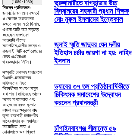
ভূরুঙ্গামারীতে বাগভান্ডার উচ্চ
(1080×1080)
নিজস্ব প্রতিবেদন:
বিদ্যালয়ের সহকারী প্রধান শিক্ষক
জনগণের জানমাল রক্ষার্থে
মোঃ নুরুল ইসলামের ইন্তেকাল
ও যেকোন অরাজকতা
রুখতে আমরা মাঠে ছিলাম,
এখনো আছি বলে মন্তব্য
করেছেন বাংলাদেশ
আওয়ামী লীগের
জুলাই স্মৃতি জাদুঘর যেন দলীয়
সভাপতিমণ্ডলীর সদস্য ও
রাজশাহী সিটি কর্পোরেশনের
ইতিহাস চর্চার জায়গা না হয়: নাহিদ
মেয়র এএইচএম
ইসলাম
খায়রুজ্জামান লিটন।
সম্প্রতি ঢাকাসহ সারাদেশে
বিএনপি-জামায়াতের
সহিংসতায় নিহত
ড্যাবের ৩৭ তম প্রতিষ্ঠাবার্ষিকীতে
শিক্ষার্থীসহ সাধারণ মানুষ
চিকিৎসক সমাবেশের উদ্বোধন
যারা প্রাণ হারিয়েছে তাদের
আত্মার মাগফেরাত এবং
করলেন প্রধানমন্ত্রী
আহতদের দ্রুত সুস্থতা
কামনা করে শুক্রবার বাদ
জুম্মা রাজশাহী মহানগরীর
সাহেববাজার বড় মসজিদে
আয়োজিত দোয়া ও
চাঁপাইনবাবগঞ্জ সীমান্তে ৫৯
মোনাজাতে অংশগ্রহণ