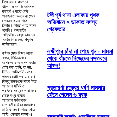
নিয়ে আমরা রাজপথে
থাকি। জনগণের জানমাল
রক্ষার্থে ও যাতে কেউ
টঙ্গী পূর্ব থানা এলাকায় পৃথক
অরাজকতা করতে না পেরে
সেজন্য আমরা মাঠে
অভিযানে ৭ ডাকাত সদস্য
ছিলাম। আমরা এতে সফল
গ্রেফতার
হয়েছি। রাজশাহীর
শান্তিপ্রিয় মানুষ আমাদের
সমর্থন দিয়েছেন, সাধুবাদ
জানিয়েছেন।
লক্ষ্মীপুরে চাঁদা না পেয়ে খুন : মামলা
রাসিক মেয়র লিটন আরো
থেকে বাঁচতে নিজেদের বসতঘরে
বলেন, বিছিন্নভাবে
আমাদের ওপর হামলা করার
আগুন!
চেষ্টা করা হয়নি; তা নয়,
বিভিন্ন অলি-গলি থেকে
হামলার চেষ্টা করা হয়েছে।
কিন্তু জনগণকে সাথে নিয়ে
আমাদের সম্মিলিত
প্রতারণা চক্রের ধর্ষণ মামলায়
প্রতিরোধের মুখে তারা সরে
ফেঁসে গেলেন ৬ যুবক
যেতে বাধ্য হয়েছে।
আমাদের সর্বস্তরের
নেতাকর্মীরা ঐক্যবদ্ধভাবে
মাঠে ছিলেন। আমরা মাঠে
আছি, সেভাবে আমরা এ
রাজশাহী ক্যান্ট: পাবলিকে বসন্ত