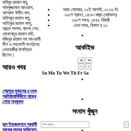
হাবিবুর রহমান বাবু,
শামসুজ্জামান আওয়াল,
আজ সোমবার, ১০ই আগস্ট, ২০২৬ ইং
আশরাফ উদ্দীন খান,
২৬শে শ্রাবণ, ১৪৩৩ বঙ্গাব্দ (বর্ষাকাল)
হাফিজুর রহমান বাবু,
২৬শে সফর, ১৪৪৮ হিজরী
আতিকুর রহমান কালু,
এখন সময়, বিকাল ৪:১০
আব্দুস সালাম, বাদশা শেখ,
মোখলেছুর রহমান কচি,
মজিবুর রহমান সহ আওয়ামী
লীগ ও সহযোগী সংগঠনের
আর্কাইভ
নেতাকর্মীরা উপস্থিত
ছিলেন।
আরও খবর
‹
›
Su
Mo
Tu
We
Th
Fr
Sa
শেরপুরে যুবদলের ৪৭তম
প্রতিষ্ঠাবার্ষিকীতে মাছের
পোনা অবমুক্ত
সংবাদ খুঁজুন
Search
ভুল ইনজেকশনে প্রবাসী
For:
যুবকের মৃত্যুর অভিযোগ,