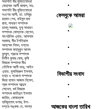
সভাপতি বীর মুক্তিযোদ্ধা
মোহাম্মদ আলী কামাল, সহ-
সভাপতি বীর মুক্তিযোদ্ধা
ফেসবুকে আমরা
নওশের আলী, ডা. তবিবুর
রহমান শেখ, নাইমুল হুদা
রানা, সাধারণ সম্পাদক
ডাবলু সরকার, যুগ্ম সাধারণ
সম্পাদক মোস্তাক হোসেন,
সাংগঠনিক এ্যাড. আসলাম
সরকার, মীর ইশতিয়াক
আহম্মেদ লিমন, দপ্তর
সম্পাদক মাহাবুবুল আলম
বুলবুল, প্রচার সম্পাদক
দিলীপ কুমার ঘোষ, কৃষি
বিষয়ক সম্পাদক মীর
তৌফিক আলী ভাদু, আইন
এ্যাড. মুসাব্বিরুল ইসলাম,
বিভাগীয় সংবাদ
তথ্য ও গবেষণা সম্পাদক
জিয়া হাসান আজাদ হিমেল,
শ্রম সম্পাদক আব্দুস
সোহেল, ধর্ম বিষয়ক
সম্পাদক জাহিদুল ইসলাম
জাহিদ, কোষাধ্যক্ষ
হাবিবুল্লাহ ডলার, উপ-
আজকের বাংলা তারিখ
দপ্তর পঙ্কজ দে, সদস্য