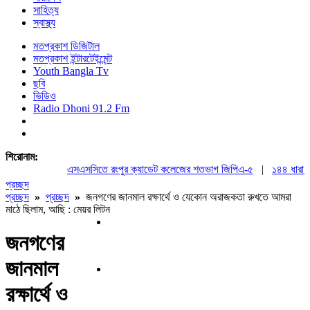
সাহিত্য
স্বাস্থ্য
মতপ্রকাশ ডিজিটাল
মতপ্রকাশ ইন্টারটেইন্মেন্ট
Youth Bangla Tv
ছবি
ভিডিও
Radio Dhoni 91.2 Fm
শিরোনাম:
এসএসসিতে রংপুর ক্যাডেট কলেজের শতভাগ জিপিএ-৫
|
১৪৪ ধারা উপেক
প্রচ্ছদ
প্রচ্ছদ
»
প্রচ্ছদ
»
জনগণের জানমাল রক্ষার্থে ও যেকোন অরাজকতা রুখতে আমরা
মাঠে ছিলাম, আছি : মেয়র লিটন
জনগণের
জানমাল
রক্ষার্থে ও