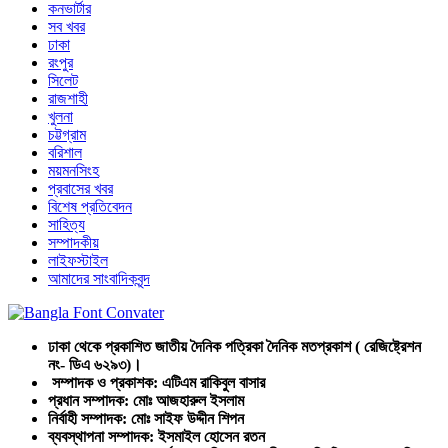
কনভার্টার
সব খবর
ঢাকা
রংপুর
সিলেট
রাজশাহী
খুলনা
চট্টগ্রাম
বরিশাল
ময়মনসিংহ
প্রবাসের খবর
বিশেষ প্রতিবেদন
সাহিত্য
সম্পাদকীয়
লাইফস্টাইল
আমাদের সাংবাদিকবৃন্দ
ঢাকা থেকে প্রকাশিত জাতীয় দৈনিক পত্রিকা দৈনিক মতপ্রকাশ ( রেজিষ্ট্রেশন
নং- ডিএ ৬২৯৩)।
সম্পাদক ও প্রকাশক: এটিএম রাকিবুল বাসার
প্রধান সম্পাদক: মোঃ আজহারুল ইসলাম
নির্বাহী সম্পাদক: মোঃ সাইফ উদ্দীন শিপন
ব্যবস্থাপনা সম্পাদক: ইসমাইল হোসেন রতন