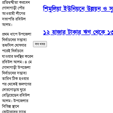
প্রতিদ্বন্দ্বীতা করবেন
শিমুলিয়া ইউনিয়নে উন্নয়ন ও স
গোদাগাড়ী পৌর
আওয়ামী লীগের
সভাপতি রবিউল
আলম।
১২ হাজার টাকার ঋণ থেকে ১৩ ল
প্রথম ধাপে উপজেলা
নির্বাচনের সম্ভাব্য
সব খবর
তফসিল ঘোষণার
পরেই নির্বাচনে
যাওয়ার মনস্থির করেন
রবিউল আলম। ৪ মে
গোদাগাড়ী উপজেলা
নির্বাচনের সম্ভাব্য
তারিখ ঠিক হওয়ার
পর থেকেই জনগণের
দোরগোড়ায় ঘুরে
বেড়িয়েছেন রবিউল
আলম। উপজেলার
বিভিন্ন স্থানে
ভোটারদের সাথে