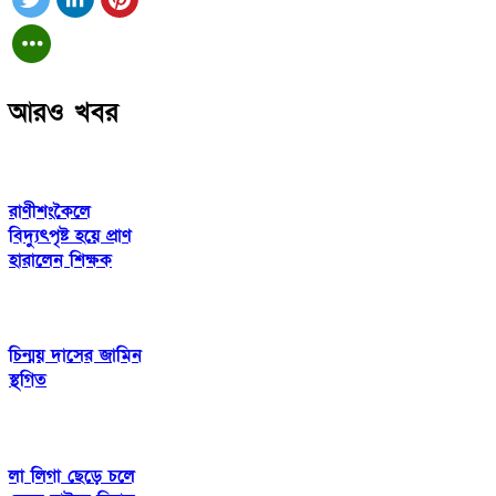
আরও খবর
রাণীশংকৈলে
বিদ্যুৎপৃষ্ট হয়ে প্রাণ
হারালেন শিক্ষক
চিন্ময় দাসের জামিন
স্থগিত
লা লিগা ছেড়ে চলে