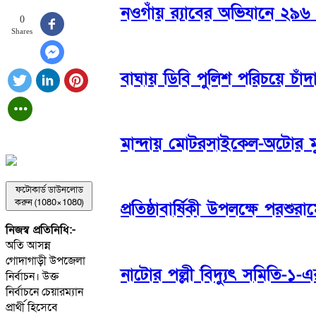
নওগাঁয় র‌্যাবের অভিযানে ২৯৬ ফ
0
Shares
বাঘায় ডিবি পুলিশ পরিচয়ে চা
মান্দায় মোটরসাইকেল-অটোর মু
ফটোকার্ড ডাউনলোড
করুন (1080×1080)
প্রতিষ্ঠাবার্ষিকী উপলক্ষে প
নিজস্ব প্রতিনিধি:-
অতি আসন্ন
গোদাগাড়ী উপজেলা
নাটোর পল্লী বিদ্যুৎ সমিতি-১
নির্বাচন। উক্ত
নির্বাচনে চেয়ারম্যান
প্রার্থী হিসেবে