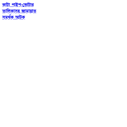
কাটা পাইপ-ভোটার
তালিকাসহ জামায়াত
সমর্থক আটক