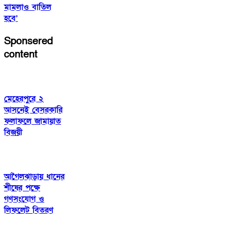
মামলাও বাতিল
হবে’
Sponsered
content
মেহেরপুরে ২
আসনেই বেসরকারি
ফলাফলে জামায়াত
বিজয়ী
আগৈলঝাড়ায় ধানের
শীষের পক্ষে
গণসংযোগ ও
লিফলেট বিতরণ