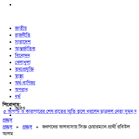
জাতীয়
রাজনীতি
সারাদেশ
আন্তর্জাতিক
বিনোদন
খেলাধুলা
তথ্যপ্রযুক্তি
স্বাস্থ্য
অর্থ-বাণিজ্য
অপরাধ
ধর্ম
শিরোনাম:
আরও
আগস্ট ও কারাগারের শেষ রাতের স্মৃতি তুলে ধরলেন ছাত্রদল নেতা সুমন সরদার
প্রচ্ছদ
প্রচ্ছদ
»
প্রচ্ছদ
»
জনগনের ভালবাসায় সিক্ত চেয়ারম্যান প্রার্থী রবিউল
আলম