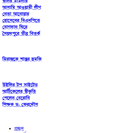
গুলির মামলার
আসামি আওয়ামী লীগ
নেতা আনোয়ার
হোসেনের বিএনপিতে
যোগদান ঘিরে
সৈয়দপুরে তীব্র বিতর্ক
মিরাজকে শান্তর হুমকি
উইলির টপ সাইটেড
আর্টিকেলের স্বীকৃতি
পেলেন বেরোবি
শিক্ষক ড. ফেরদৌস
প্রচ্ছদ