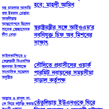
হবে: মাহ্দী আমিন
বহু মামলার আসামি
শুভ ইমরান গ্রেপ্তার:
আশুলিয়ায়
আত্মগোপনে ছিলেন
স্বরাষ্ট্রমন্ত্রীর সঙ্গে আইওএম’র
সাবেক স্বেচ্ছাসেবক
নবনিযুক্ত চিফ অব মিশনের
লীগ নেতা
সাক্ষাৎ
দাউদকান্দিতে ৮
ফেব্রুয়ারী বিএনপির
সৌদিতে প্রবাসীদের ওয়ার্ক
জনসভা উপলক্ষে
পারমিট নবায়নের সময়সীমা
সাংবাদিক সম্মেলন
অনুষ্ঠিত
বাড়াল কর্তৃপক্ষ
আল্লাহ ও রাসূল সা.
তেঁতুলিয়ায় ইউএনওকে ঘিরে
কে নিয়ে কটুক্তি করায়
কওমী ওলামা