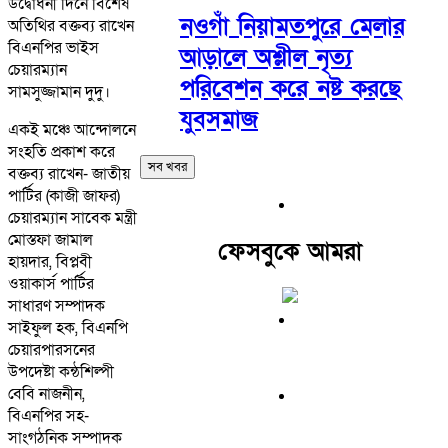
উদ্বোধনী দিনে বিশেষ
নওগাঁ নিয়ামতপুরে মেলার
অতিথির বক্তব্য রাখেন
বিএনপির ভাইস
আড়ালে অশ্লীল নৃত্য
চেয়ারম্যান
পরিবেশন করে নষ্ট করছে
সামসুজ্জামান দুদু।
যুবসমাজ
একই মঞ্চে আন্দোলনে
সংহতি প্রকাশ করে
সব খবর
বক্তব্য রাখেন- জাতীয়
পার্টির (কাজী জাফর)
চেয়ারম্যান সাবেক মন্ত্রী
মোস্তফা জামাল
ফেসবুকে আমরা
হায়দার, বিপ্লবী
ওয়াকার্স পার্টির
সাধারণ সম্পাদক
সাইফুল হক, বিএনপি
চেয়ারপারসনের
উপদেষ্টা কন্ঠশিল্পী
বেবি নাজনীন,
বিএনপির সহ-
সাংগঠনিক সম্পাদক