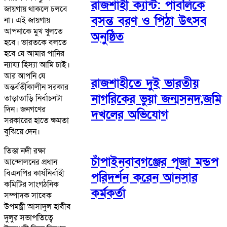
রাজশাহী ক্যান্ট: পাবলিকে
জায়গায় থাকলে চলবে
বসন্ত বরণ ও পিঠা উৎসব
না। এই জায়গায়
আপনাকে মুখ খুলতে
অনুষ্ঠিত
হবে। ভারতকে বলতে
হবে যে আমার পানির
ন্যায্য হিস্যা আমি চাই।
আর আপনি যে
রাজশাহীতে দুই ভারতীয়
অন্তর্বর্তীকালীন সরকার
নাগরিকের ভুয়া জন্মসনদ,জমি
তাড়াতাড়ি নির্বাচনটা
দিন। জনগণের
দখলের অভিযোগ
সরকারের হাতে ক্ষমতা
বুঝিয়ে দেন।
তিস্তা নদী রক্ষা
চাঁপাইনবাবগঞ্জের পূজা মন্ডপ
আন্দোলনের প্রধান
বিএনপির কার্যনির্বাহী
পরিদর্শন করেন আনসার
কমিটির সাংগঠনিক
কর্মকর্তা
সম্পাদক সাবেক
উপমন্ত্রী আসাদুল হাবীব
দুলুর সভাপতিত্বে