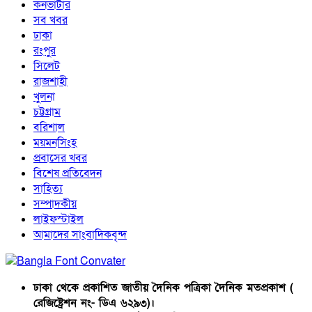
কনভার্টার
সব খবর
ঢাকা
রংপুর
সিলেট
রাজশাহী
খুলনা
চট্টগ্রাম
বরিশাল
ময়মনসিংহ
প্রবাসের খবর
বিশেষ প্রতিবেদন
সাহিত্য
সম্পাদকীয়
লাইফস্টাইল
আমাদের সাংবাদিকবৃন্দ
ঢাকা থেকে প্রকাশিত জাতীয় দৈনিক পত্রিকা দৈনিক মতপ্রকাশ (
রেজিষ্ট্রেশন নং- ডিএ ৬২৯৩)।