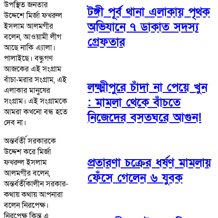
উপস্থিত জনতার
টঙ্গী পূর্ব থানা এলাকায় পৃথক
উদ্দেশে মির্জা ফখরুল
অভিযানে ৭ ডাকাত সদস্য
ইসলাম আলমগীর
বলেন, আওয়ামী লীগ
গ্রেফতার
আছে নাকি এ্যালা।
পালাইছে। বন্ধুগণ
আজকের এই সংগ্রাম
বাঁচা-মরার সংগ্রাম, এই
লক্ষ্মীপুরে চাঁদা না পেয়ে খুন
এলাকার মানুষের
: মামলা থেকে বাঁচতে
সংগ্রাম। এই সংগ্রামকে
আমরা কখনো বন্ধ হতে
নিজেদের বসতঘরে আগুন!
দেব না।
অন্তর্বর্তী সরকারকে
উদ্দেশ করে মির্জা
প্রতারণা চক্রের ধর্ষণ মামলায়
ফখরুল ইসলাম
আলমগীর বলেন,
ফেঁসে গেলেন ৬ যুবক
অন্তর্বর্তীকালীন সরকার-
কথায় কথায় আপনারা
বলেন নিরপেক্ষ।
নিরপেক্ষ কিন্তু এ