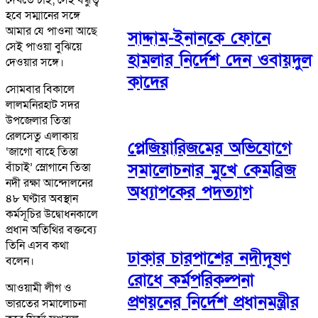
হবে সম্মানের সঙ্গে
আমার যে পাওনা আছে
সাদ্দাম-ইনানকে ফোনে
সেই পাওয়া বুঝিয়ে
হামলার নির্দেশ দেন ওবায়দুল
দেওয়ার সঙ্গে।
কাদের
সোমবার বিকালে
লালমনিরহাট সদর
উপজেলার তিস্তা
রেলসেতু এলাকায়
প্লেজিয়ারিজমের অভিযোগে
‘জাগো বাহে তিস্তা
সমালোচনার মুখে কেমব্রিজ
বাঁচাই’ স্লোগানে তিস্তা
নদী রক্ষা আন্দোলনের
অধ্যাপকের পদত্যাগ
৪৮ ঘণ্টার অবস্থান
কর্মসূচির উদ্বোধনকালে
প্রধান অতিথির বক্তব্যে
তিনি এসব কথা
ঢাকার চারপাশের নদীদূষণ
বলেন।
রোধে কর্মপরিকল্পনা
আওয়ামী লীগ ও
প্রণয়নের নির্দেশ প্রধানমন্ত্রীর
ভারতের সমালোচনা