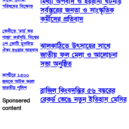
মিথ্যা অপবাদ ও হয়রানী ঘটনায়
পরিষদের বিক্ষোভ
সর্বস্তরের জনতা ও সাংস্কৃতিক
কর্মীদের প্রতিবাদ
ফেনীতে ‘মার্চ ফর
গাজা’ কর্মসূচি, বিশ্বের
২শ কোটি মুসলিম
ঝালকাঠিতে উৎসাহের সাথে
ঐক্য হওয়ার আহবান
জাতীয় ফল মেলা ও আলোচনা
সভা অনুষ্ঠিত
কাশ্মীরে ১,৫০০
জনকে আটক করল
ভারতীয় পুলিশ
ব্রাজিল কিংবদন্তির ৫৬ বছরের
রেকর্ড ভেঙে নতুন ইতিহাস মেসির
Sponsered
content