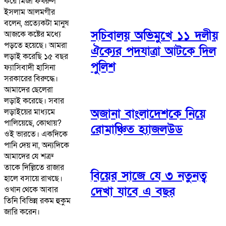
করে মির্জা ফখরুল
ইসলাম আলমগীর
বলেন, প্রত্যেকটা মানুষ
সচিবালয় অভিমুখে ১১ দলীয়
আজকে কষ্টের মধ্যে
পড়তে হয়েছে। আমরা
ঐক্যের পদযাত্রা আটকে দিল
লড়াই করেছি ১৫ বছর
পুলিশ
ফ্যাসিবাদী হাসিনা
সরকারের বিরুদ্ধে।
আমাদের ছেলেরা
লড়াই করেছে। সবার
অজানা বাংলাদেশকে নিয়ে
লড়াইয়ের মাধ্যমে
পালিয়েছে, কোথায়?
রোমাঞ্চিত হ্যাজলউড
ওই ভারতে। একদিকে
পানি দেয় না, অন্যদিকে
আমাদের যে শত্রু
তাকে দিল্লিতে রাজার
বিয়ের সাজে যে ৩ নতুনত্ব
হালে বসায়ে রাখছে।
দেখা যাবে এ বছর
ওখান থেকে আবার
তিনি বিভিন্ন রকম হুকুম
জারি করেন।