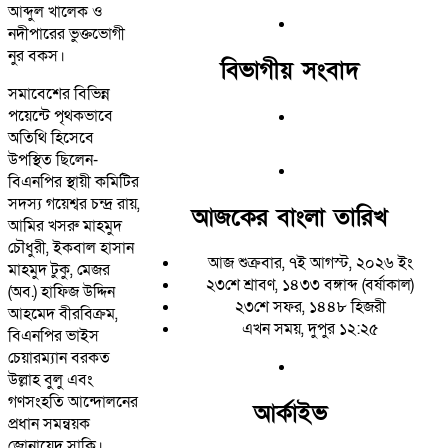
আব্দুল খালেক ও
নদীপারের ভুক্তভোগী
নুর বকস।
বিভাগীয় সংবাদ
সমাবেশের বিভিন্ন
পয়েন্টে পৃথকভাবে
অতিথি হিসেবে
উপস্থিত ছিলেন-
বিএনপির স্থায়ী কমিটির
সদস্য গয়েশ্বর চন্দ্র রায়,
আজকের বাংলা তারিখ
আমির খসরু মাহমুদ
চৌধুরী, ইকবাল হাসান
আজ শুক্রবার, ৭ই আগস্ট, ২০২৬ ইং
মাহমুদ টুকু, মেজর
২৩শে শ্রাবণ, ১৪৩৩ বঙ্গাব্দ (বর্ষাকাল)
(অব.) হাফিজ উদ্দিন
২৩শে সফর, ১৪৪৮ হিজরী
আহমেদ বীরবিক্রম,
এখন সময়, দুপুর ১২:২৫
বিএনপির ভাইস
চেয়ারম্যান বরকত
উল্লাহ বুলু এবং
গণসংহতি আন্দোলনের
আর্কাইভ
প্রধান সমন্বয়ক
জোনায়েদ সাকি।