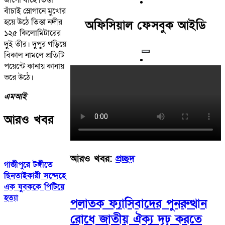
বাঁচাই স্লোগানে মুখোর
হয়ে উঠে তিস্তা নদীর
অফিসিয়াল ফেসবুক আইডি
১২৫ কিলোমিটারের
দুই তীর। দুপুর গড়িয়ে
বিকাল নামলে প্রতিটি
পয়েন্টে কানায় কানায়
ভরে উঠে।
এমআই
আরও খবর
আরও খবর:
প্রচ্ছদ
গাজীপুরে টঙ্গীতে
ছিনতাইকারী সন্দেহে
এক যুবককে পিটিয়ে
হত্যা
পলাতক ফ্যাসিবাদের পুনরুত্থান
রোধে জাতীয় ঐক্য দৃঢ় করতে