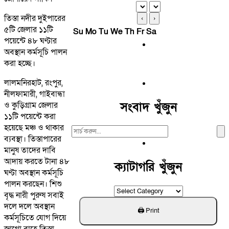
তিস্তা নদীর দুইপারের
‹
›
৫টি জেলার ১১টি
Su
Mo
Tu
We
Th
Fr
Sa
পয়েন্টে ৪৮ ঘণ্টার
অবস্থান কর্মসূচি পালন
করা হচ্ছে।
লালমনিরহাট, রংপুর,
নীলফামারী, গাইবান্ধা
সংবাদ খুঁজুন
ও কুড়িগ্রাম জেলার
১১টি পয়েন্টে করা
হয়েছে মঞ্চ ও থাকার
Search
ব্যবস্থা। তিস্তাপারের
For:
মানুষ তাদের দাবি
আদায় করতে টানা ৪৮
ক্যাটাগরি খুঁজুন
ঘণ্টা অবস্থান কর্মসূচি
পালন করছেন। শিশু
ক্যাটাগরি
বৃদ্ধ নারী পুরুষ সবাই
খুঁজুন
দলে দলে অবস্থান
কর্মসূচিতে যোগ দিয়ে
জাগো বাহে তিস্তা