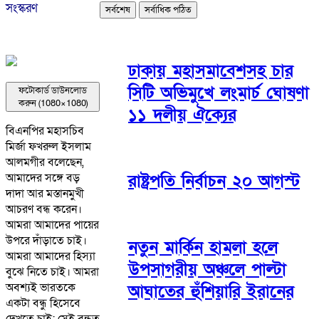
সংস্করণ
সর্বশেষ
সর্বাধিক পঠিত
ঢাকায় মহাসমাবেশসহ চার
সিটি অভিমুখে লংমার্চ ঘোষণা
ফটোকার্ড ডাউনলোড
করুন (1080×1080)
১১ দলীয় ঐক্যের
বিএনপির মহাসচিব
মির্জা ফখরুল ইসলাম
আলমগীর বলেছেন,
রাষ্ট্রপতি নির্বাচন ২০ আগস্ট
আমাদের সঙ্গে বড়
দাদা আর মস্তানমুখী
আচরণ বন্ধ করেন।
আমরা আমাদের পায়ের
উপরে দাঁড়াতে চাই।
নতুন মার্কিন হামলা হলে
আমরা আমাদের হিস্যা
উপসাগরীয় অঞ্চলে পাল্টা
বুঝে নিতে চাই। আমরা
অবশ্যই ভারতকে
আঘাতের হুঁশিয়ারি ইরানের
একটা বন্ধু হিসেবে
দেখতে চাই; সেই বন্ধুত্ব