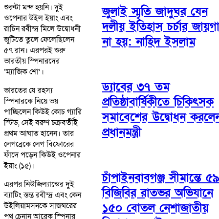
শুরুটা মন্দ হয়নি। দুই
জুলাই স্মৃতি জাদুঘর যেন
ওপেনার উইল ইয়াং এবং
দলীয় ইতিহাস চর্চার জায়গ
রাচিন রবীন্দ্র মিলে উদ্বোধনী
না হয়: নাহিদ ইসলাম
জুটিতে তুলে ফেলেছিলেন
৫৭ রান। এরপরই শুরু
ভারতীয় স্পিনারদের
‘ম্যাজিক শো’।
ড্যাবের ৩৭ তম
ভারতের যে রহস্য
প্রতিষ্ঠাবার্ষিকীতে চিকিৎসক
স্পিনারকে নিয়ে ভয়
পাচ্ছিলেন কিউই কোচ গ্যারি
সমাবেশের উদ্বোধন করলে
স্টিড, সেই বরুণ চক্রবর্তীই
প্রধানমন্ত্রী
প্রথম আঘাত হানেন। তার
লেগব্রেকে লেগ বিফোরের
ফাঁদে পড়েন কিউই ওপেনার
ইয়াং (১৫)।
চাঁপাইনবাবগঞ্জ সীমান্তে ৫
এরপর নিউজিল্যান্ডের দুই
বিজিবির রাতভর অভিযানে
ব্যাটিং স্তম্ভ রবীন্দ্র এবং কেন
উইলিয়ামসনকে সাজঘরের
১৫০ বোতল নেশাজাতীয়
পথ চেনান আরেক স্পিনার