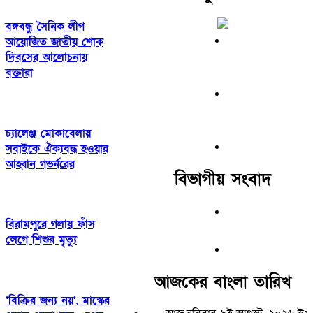
বঙ্গবন্ধু সৈনিক লীগ
আয়োজিত জাতীয় শোক
দিবসের আলোচনায়
বক্তারা
চ্যালেঞ্জ মোকাবেলায়
সবাইকে ঐক্যবদ্ধ হওয়ার
আহ্বান গভর্নরের
বিভাগীয় সংবাদ
বিরামপুরে গলায় ফাঁস
লেগে শিশুর মৃত্যু
আজকের বাংলা তারিখ
‘বিক্রির জন্য নয়’, মাস্কের