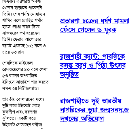
ফিফটি। এরপরও অবশ্য
খোলস ছাড়াতে পারেননি
তিনি। শেষ পর্যন্ত মোহাম্মদ
প্রতারণা চক্রের ধর্ষণ মামলা
শামির বলে রোহিত শর্মার
হাতে লোপ্পা ক্যাচ দিয়ে
ফেঁসে গেলেন ৬ যুবক
সাজঘরের পথ ধরেছেন
তিনি। ফেরার আগে তার
ব্যাটে এসেছে ১০১ বলে ৩
চারে ৬৩ রান।
রাজশাহী ক্যান্ট: পাবলিকে
শেষদিকে মাইকেল
বসন্ত বরণ ও পিঠা উৎসব
ব্রেসওয়েলের ৪০ বলে খেলা
অনুষ্ঠিত
৫৩ রানের অপরাজিত
ইনিংসে আড়াইশ পার করতে
সক্ষম হয় নিউজিল্যান্ড।
ভারতীয় বোলারদের মধ্যে
রাজশাহীতে দুই ভারতীয়
দুটি করে উইকেট গেছে
নাগরিকের ভুয়া জন্মসনদ,জ
কুলদীপ এবং বরুণের
দখলের অভিযোগ
ঝুলিতে। একটি করে
উইকেট পেয়েছেন রবীন্দ্র