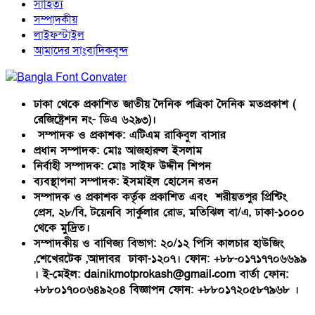
সাহিত্য
সম্পাদকীয়
লাইফস্টাইল
আমাদের সাংবাদিকবৃন্দ
ঢাকা থেকে প্রকাশিত জাতীয় দৈনিক পত্রিকা দৈনিক মতপ্রকাশ (
রেজিষ্ট্রেশন নং- ডিএ ৬২৯৩)।
সম্পাদক ও প্রকাশক: এটিএম রাকিবুল বাসার
প্রধান সম্পাদক: মোঃ আজহারুল ইসলাম
নির্বাহী সম্পাদক: মোঃ সাইফ উদ্দীন শিপন
ব্যবস্থাপনা সম্পাদক: ইসমাইল হোসেন রতন
সম্পাদক ও প্রকাশক কর্তৃক প্রকাশিত এবং শরীয়তপুর প্রিন্টিং
প্রেস, ২৮/বি, টয়েনবি সার্কুলার রোড, মতিঝিল বা/এ, ঢাকা-১০০০
থেকে মুদ্রিত।
সম্পাদকীয় ও বাণিজ্য বিভাগ: ২০/১২ পিসি কালচার হাউজিং
,শেখেরটেক ,আদাবর ঢাকা-১২০৭। ফোন: +৮৮-০১৭১৭৭০৬৬৯৯
। ই-মেইল: dainikmotprokash@gmail.com বার্তা ফোন:
+৮৮০১৭০০৬৪৯২০৪ বিজ্ঞাপন ফোন: +৮৮০১৭২০৫৮৭৯৬৮ ।