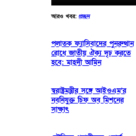
আরও খবর:
প্রচ্ছদ
পলাতক ফ্যাসিবাদের পুনরুত্থান
রোধে জাতীয় ঐক্য দৃঢ় করতে
হবে: মাহ্দী আমিন
স্বরাষ্ট্রমন্ত্রীর সঙ্গে আইওএম’র
নবনিযুক্ত চিফ অব মিশনের
সাক্ষাৎ