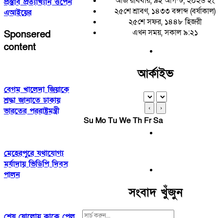
আজ রবিবার, ৯ই আগস্ট, ২০২৬ ইং
প্রস্তাব প্রত্যাখ্যান ওপেন
২৫শে শ্রাবণ, ১৪৩৩ বঙ্গাব্দ (বর্ষাকাল)
এআইয়ের
২৫শে সফর, ১৪৪৮ হিজরী
এখন সময়, সকাল ৯:২১
Sponsered
content
আর্কাইভ
বেগম খালেদা জিয়াকে
শ্রদ্ধা জানাতে ঢাকায়
‹
›
ভারতের পররাষ্ট্রমন্ত্রী
Su
Mo
Tu
We
Th
Fr
Sa
মেহেরপুরে যথাযোগ্য
মর্যাদায় ভিডিপি দিবস
পালন
সংবাদ খুঁজুন
Search
শেষ ষোলোয় কাকে পেল