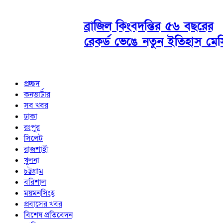
ব্রাজিল কিংবদন্তির ৫৬ বছরের
রেকর্ড ভেঙে নতুন ইতিহাস মে
প্রচ্ছদ
কনভার্টার
সব খবর
ঢাকা
রংপুর
সিলেট
রাজশাহী
খুলনা
চট্টগ্রাম
বরিশাল
ময়মনসিংহ
প্রবাসের খবর
বিশেষ প্রতিবেদন