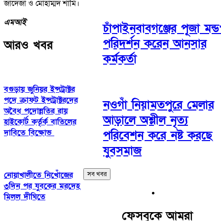
জাদেজা ও মোহাম্মদ শামি।
এমআই
চাঁপাইনবাবগঞ্জের পূজা মন্
পরিদর্শন করেন আনসার
আরও খবর
কর্মকর্তা
বগুড়ায় জুনিয়র ইন্সট্রাক্টর
পদে ক্রাফট ইন্সট্রাক্টরদের
নওগাঁ নিয়ামতপুরে মেলার
অবৈধ পদোন্নতির রায়
আড়ালে অশ্লীল নৃত্য
হাইকোর্ট কর্তৃর্ক বাতিলের
দাবিতে বিক্ষোভ
পরিবেশন করে নষ্ট করছে
যুবসমাজ
সব খবর
নোয়াখালীতে নিখোঁজের
৩দিন পর যুবকের মরদেহ
মিলল দীঘিতে
ফেসবুকে আমরা