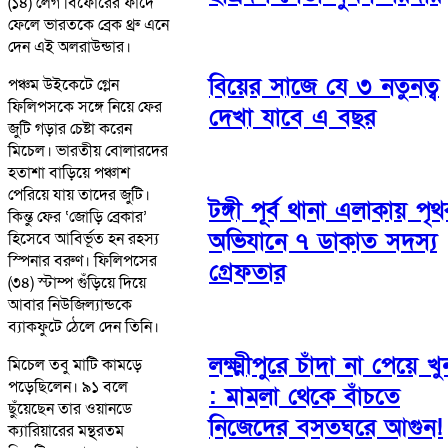
(১৪) লেগ বিফোরের ফাঁদে
ফেলে ভারতকে ব্রেক থ্রু এনে
দেন এই অলরাউন্ডার।
বিয়ের সাজে যে ৩ নতুনত্ব
পঞ্চম উইকেটে গ্লেন
ফিলিপসকে সঙ্গে নিয়ে ফের
দেখা যাবে এ বছর
জুটি গড়ার চেষ্টা করেন
মিচেল। ভারতীয় বোলারদের
হতাশা বাড়িয়ে পঞ্চাশ
পেরিয়ে যায় তাদের জুটি।
টঙ্গী পূর্ব থানা এলাকায় পৃ
কিন্তু ফের ‘জোড়ি ব্রেকার’
অভিযানে ৭ ডাকাত সদস্য
হিসেবে আবির্ভূত হন রহস্য
স্পিনার বরুণ। ফিলিপসের
গ্রেফতার
(৩৪) স্টাম্প গুঁড়িয়ে দিয়ে
আবার নিউজিল্যান্ডকে
ব্যাকফুটে ঠেলে দেন তিনি।
লক্ষ্মীপুরে চাঁদা না পেয়ে খু
মিচেল তবু মাটি কামড়ে
পড়েছিলেন। ৯১ বলে
: মামলা থেকে বাঁচতে
ছুঁয়েছেন তার ওয়ানডে
নিজেদের বসতঘরে আগুন!
ক্যারিয়ারের মন্থরতম