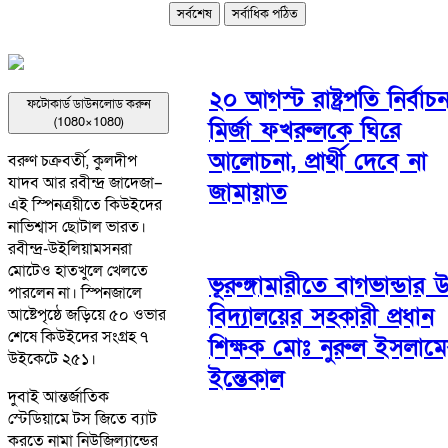
সর্বশেষ
সর্বাধিক পঠিত
২০ আগস্ট রাষ্ট্রপতি নির্বাচ
ফটোকার্ড ডাউনলোড করুন
(1080×1080)
মির্জা ফখরুলকে ঘিরে
আলোচনা, প্রার্থী দেবে না
বরুণ চক্রবর্তী, কুলদীপ
যাদব আর রবীন্দ্র জাদেজা–
জামায়াত
এই স্পিনত্রয়ীতে কিউইদের
নাভিশ্বাস ছোটাল ভারত।
রবীন্দ্র-উইলিয়ামসনরা
মোটেও হাতখুলে খেলতে
ভূরুঙ্গামারীতে বাগভান্ডার উ
পারলেন না। স্পিনজালে
বিদ্যালয়ের সহকারী প্রধান
আষ্টেপৃষ্ঠে জড়িয়ে ৫০ ওভার
শেষে কিউইদের সংগ্রহ ৭
শিক্ষক মোঃ নুরুল ইসলাম
উইকেটে ২৫১।
ইন্তেকাল
দুবাই আন্তর্জাতিক
স্টেডিয়ামে টস জিতে ব্যাট
করতে নামা নিউজিল্যান্ডের