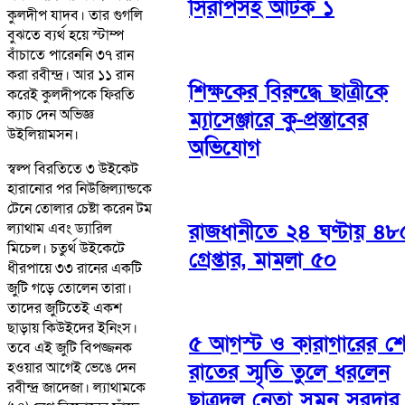
সিরাপসহ আটক ১
কুলদীপ যাদব। তার গুগলি
বুঝতে ব্যর্থ হয়ে স্টাম্প
বাঁচাতে পারেননি ৩৭ রান
করা রবীন্দ্র। আর ১১ রান
শিক্ষকের বিরুদ্ধে ছাত্রীকে
করেই কুলদীপকে ফিরতি
ক্যাচ দেন অভিজ্ঞ
ম্যাসেঞ্জারে কু-প্রস্তাবের
উইলিয়ামসন।
অভিযোগ
স্বল্প বিরতিতে ৩ উইকেট
হারানোর পর নিউজিল্যান্ডকে
টেনে তোলার চেষ্টা করেন টম
রাজধানীতে ২৪ ঘণ্টায় ৪৮
ল্যাথাম এবং ড্যারিল
মিচেল। চতুর্থ উইকেটে
গ্রেপ্তার, মামলা ৫০
ধীরপায়ে ৩৩ রানের একটি
জুটি গড়ে তোলেন তারা।
তাদের জুটিতেই একশ
ছাড়ায় কিউইদের ইনিংস।
৫ আগস্ট ও কারাগারের শ
তবে এই জুটি বিপজ্জনক
রাতের স্মৃতি তুলে ধরলেন
হওয়ার আগেই ভেঙে দেন
রবীন্দ্র জাদেজা। ল্যাথামকে
ছাত্রদল নেতা সুমন সরদার