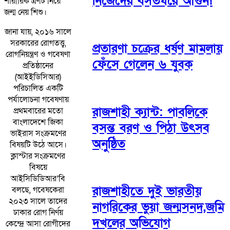
নিজেদের বসতঘরে আগুন!
শারীরিক ত্রুটি নিয়ে
জন্ম নেয় শিশু।
জানা যায়, ২০১৬ সালে
সরকারের রোগতত্ত্ব,
প্রতারণা চক্রের ধর্ষণ মামলায়
রোগনিয়ন্ত্রণ ও গবেষণা
ফেঁসে গেলেন ৬ যুবক
প্রতিষ্ঠানের
(আইইডিসিআর)
পরিচালিত একটি
পর্যালোচনা গবেষণায়
রাজশাহী ক্যান্ট: পাবলিকে
প্রথমবারের মতো
বাংলাদেশে জিকা
বসন্ত বরণ ও পিঠা উৎসব
ভাইরাস সংক্রমণের
অনুষ্ঠিত
বিষয়টি উঠে আসে।
ক্লাস্টার সংক্রমণের
বিষয়ে
আইসিডিডিআর’বি
রাজশাহীতে দুই ভারতীয়
বলছে, গবেষকেরা
২০২৩ সালে তাদের
নাগরিকের ভুয়া জন্মসনদ,জমি
ঢাকার রোগ নির্ণয়
দখলের অভিযোগ
কেন্দ্রে আসা রোগীদের