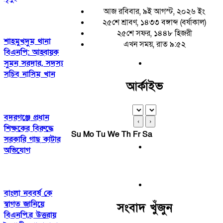
আজ রবিবার, ৯ই আগস্ট, ২০২৬ ইং
২৫শে শ্রাবণ, ১৪৩৩ বঙ্গাব্দ (বর্ষাকাল)
২৫শে সফর, ১৪৪৮ হিজরী
শাহমুখদুম থানা
এখন সময়, রাত ৯:৫২
বিএনপি: আহ্বায়ক
সুমন সরদার, সদস্য
সচিব নাসিম খান
আর্কাইভ
বদরগঞ্জে প্রধান
‹
›
শিক্ষকের বিরুদ্ধে
Su
Mo
Tu
We
Th
Fr
Sa
সরকারি গাছ কাটার
অভিযোগ
বাংলা নববর্ষ কে
স্বাগত জানিয়ে
সংবাদ খুঁজুন
বিএনপি,র উত্তরায়