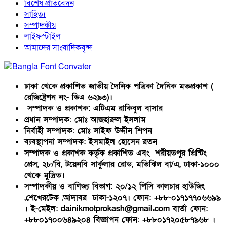
বিশেষ প্রতিবেদন
সাহিত্য
সম্পাদকীয়
লাইফস্টাইল
আমাদের সাংবাদিকবৃন্দ
ঢাকা থেকে প্রকাশিত জাতীয় দৈনিক পত্রিকা দৈনিক মতপ্রকাশ (
রেজিষ্ট্রেশন নং- ডিএ ৬২৯৩)।
সম্পাদক ও প্রকাশক: এটিএম রাকিবুল বাসার
প্রধান সম্পাদক: মোঃ আজহারুল ইসলাম
নির্বাহী সম্পাদক: মোঃ সাইফ উদ্দীন শিপন
ব্যবস্থাপনা সম্পাদক: ইসমাইল হোসেন রতন
সম্পাদক ও প্রকাশক কর্তৃক প্রকাশিত এবং শরীয়তপুর প্রিন্টিং
প্রেস, ২৮/বি, টয়েনবি সার্কুলার রোড, মতিঝিল বা/এ, ঢাকা-১০০০
থেকে মুদ্রিত।
সম্পাদকীয় ও বাণিজ্য বিভাগ: ২০/১২ পিসি কালচার হাউজিং
,শেখেরটেক ,আদাবর ঢাকা-১২০৭। ফোন: +৮৮-০১৭১৭৭০৬৬৯৯
। ই-মেইল: dainikmotprokash@gmail.com বার্তা ফোন:
+৮৮০১৭০০৬৪৯২০৪ বিজ্ঞাপন ফোন: +৮৮০১৭২০৫৮৭৯৬৮ ।