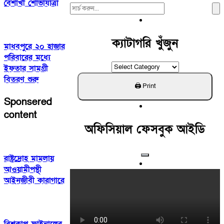
বৈশাখী শোভাযাত্রা
Search
For:
ক্যাটাগরি খুঁজুন
মাধবপুরে ২০ হাজার
পরিবারের মধ্যে
ক্যাটাগরি
ইফতার সামগ্রী
খুঁজুন
বিতরণ শুরু
Sponsered
content
অফিসিয়াল ফেসবুক আইডি
রাষ্ট্রদ্রোহ মামলায়
আওয়ামীপন্থী
আইনজীবী কারাগারে
বিশ্বকাপ ফাইনালের