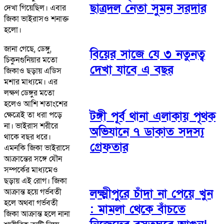
ছাত্রদল নেতা সুমন সরদার
দেখা গিয়েছিল। এবার
জিকা ভাইরাসও শনাক্ত
হলো।
জানা গেছে, ডেঙ্গু,
বিয়ের সাজে যে ৩ নতুনত্ব
চিকুনগুনিয়ার মতো
দেখা যাবে এ বছর
জিকাও ছড়ায় এডিস
মশার মাধ্যমে। এর
লক্ষণ ডেঙ্গুর মতো
হলেও আশি শতাংশের
টঙ্গী পূর্ব থানা এলাকায় পৃথক
ক্ষেত্রেই তা ধরা পড়ে
না। ভাইরাস শরীরে
অভিযানে ৭ ডাকাত সদস্য
থাকে বছর ধরে।
গ্রেফতার
এমনকি জিকা ভাইরাসে
আক্রান্তের সঙ্গে যৌন
সম্পর্কের মাধ্যমেও
ছড়ায় এই রোগ। জিকা
লক্ষ্মীপুরে চাঁদা না পেয়ে খুন
আক্রান্ত হয়ে গর্ভবতী
হলে অথবা গর্ভবতী
: মামলা থেকে বাঁচতে
জিকা আক্রান্ত হলে নানা