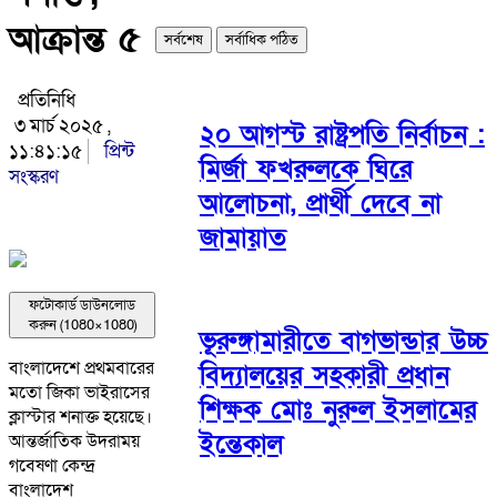
আক্রান্ত ৫
সর্বশেষ
সর্বাধিক পঠিত
প্রতিনিধি
৩ মার্চ ২০২৫ ,
২০ আগস্ট রাষ্ট্রপতি নির্বাচন :
১১:৪১:১৫
প্রিন্ট
মির্জা ফখরুলকে ঘিরে
সংস্করণ
আলোচনা, প্রার্থী দেবে না
জামায়াত
ফটোকার্ড ডাউনলোড
করুন (1080×1080)
ভূরুঙ্গামারীতে বাগভান্ডার উচ্চ
বাংলাদেশে প্রথমবারের
বিদ্যালয়ের সহকারী প্রধান
মতো জিকা ভাইরাসের
শিক্ষক মোঃ নুরুল ইসলামের
ক্লাস্টার শনাক্ত হয়েছে।
ইন্তেকাল
আন্তর্জাতিক উদরাময়
গবেষণা কেন্দ্র
বাংলাদেশ