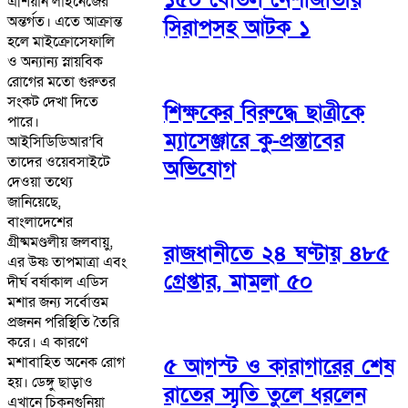
এশিয়ান লাইনেজের
অন্তর্গত। এতে আক্রান্ত
সিরাপসহ আটক ১
হলে মাইক্রোসেফালি
ও অন্যান্য স্নায়বিক
রোগের মতো গুরুতর
সংকট দেখা দিতে
শিক্ষকের বিরুদ্ধে ছাত্রীকে
পারে।
ম্যাসেঞ্জারে কু-প্রস্তাবের
আইসিডিডিআর’বি
তাদের ওয়েবসাইটে
অভিযোগ
দেওয়া তথ্যে
জানিয়েছে,
বাংলাদেশের
গ্রীষ্মমণ্ডলীয় জলবায়ু,
রাজধানীতে ২৪ ঘণ্টায় ৪৮৫
এর উষ্ণ তাপমাত্রা এবং
গ্রেপ্তার, মামলা ৫০
দীর্ঘ বর্ষাকাল এডিস
মশার জন্য সর্বোত্তম
প্রজনন পরিস্থিতি তৈরি
করে। এ কারণে
৫ আগস্ট ও কারাগারের শেষ
মশাবাহিত অনেক রোগ
হয়। ডেঙ্গু ছাড়াও
রাতের স্মৃতি তুলে ধরলেন
এখানে চিকুনগুনিয়া