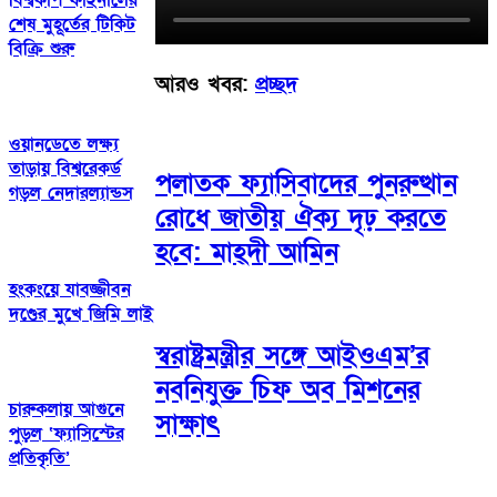
শেষ মুহূর্তের টিকিট
বিক্রি শুরু
আরও খবর:
প্রচ্ছদ
ওয়ানডেতে লক্ষ্য
তাড়ায় বিশ্বরেকর্ড
পলাতক ফ্যাসিবাদের পুনরুত্থান
গড়ল নেদারল্যান্ডস
রোধে জাতীয় ঐক্য দৃঢ় করতে
হবে: মাহ্দী আমিন
হংকংয়ে যাবজ্জীবন
দণ্ডের মুখে জিমি লাই
স্বরাষ্ট্রমন্ত্রীর সঙ্গে আইওএম’র
নবনিযুক্ত চিফ অব মিশনের
চারুকলায় আগুনে
সাক্ষাৎ
পুড়ল ‘ফ্যাসিস্টের
প্রতিকৃতি’