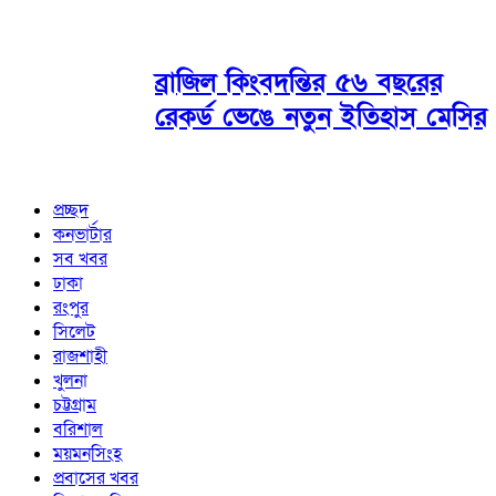
ব্রাজিল কিংবদন্তির ৫৬ বছরের
রেকর্ড ভেঙে নতুন ইতিহাস মেসির
প্রচ্ছদ
কনভার্টার
সব খবর
ঢাকা
রংপুর
সিলেট
রাজশাহী
খুলনা
চট্টগ্রাম
বরিশাল
ময়মনসিংহ
প্রবাসের খবর