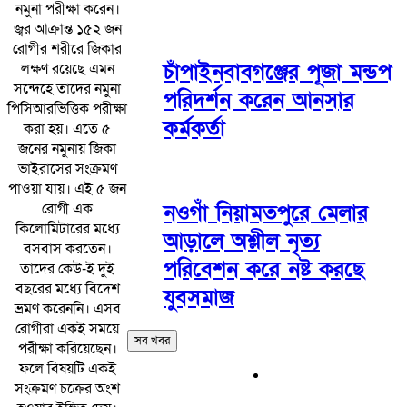
নমুনা পরীক্ষা করেন।
জ্বর আক্রান্ত ১৫২ জন
রোগীর শরীরে জিকার
চাঁপাইনবাবগঞ্জের পূজা মন্ডপ
লক্ষণ রয়েছে এমন
সন্দেহে তাদের নমুনা
পরিদর্শন করেন আনসার
পিসিআরভিত্তিক পরীক্ষা
কর্মকর্তা
করা হয়। এতে ৫
জনের নমুনায় জিকা
ভাইরাসের সংক্রমণ
পাওয়া যায়। এই ৫ জন
রোগী এক
নওগাঁ নিয়ামতপুরে মেলার
কিলোমিটারের মধ্যে
আড়ালে অশ্লীল নৃত্য
বসবাস করতেন।
পরিবেশন করে নষ্ট করছে
তাদের কেউ-ই দুই
বছরের মধ্যে বিদেশ
যুবসমাজ
ভ্রমণ করেননি। এসব
রোগীরা একই সময়ে
সব খবর
পরীক্ষা করিয়েছেন।
ফলে বিষয়টি একই
সংক্রমণ চক্রের অংশ