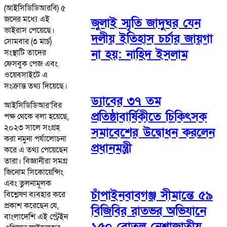
(আইসিডিডিআরবি) ৫
জনের মধ্যে এই
জুলাই স্মৃতি জাদুঘর যেন
ভাইরাস পেয়েছে।
দলীয় ইতিহাস চর্চার জায়গা
সোমবার (৩ মার্চ)
না হয়: নাহিদ ইসলাম
সংস্থাটি তাদের
ফেসবুক পেজ এবং
ওয়েবসাইটে এ
সংক্রান্ত তথ্য দিয়েছে।
ড্যাবের ৩৭ তম
আইসিডিডিআর’বির
প্রতিষ্ঠাবার্ষিকীতে চিকিৎসক
পক্ষ থেকে বলা হয়েছে,
২০২৩ সালে সংগ্রহ
সমাবেশের উদ্বোধন করলেন
করা নমুনা পর্যালোচনা
প্রধানমন্ত্রী
করে এ তথ্য পেয়েছেন
তারা। বিজ্ঞানীরা সমগ্র
জিনোম সিকোয়েন্সিং
এবং তুলনামূলক
চাঁপাইনবাবগঞ্জ সীমান্তে ৫৯
বিশ্লেষণ ব্যবহার করে
প্রকাশ করেছেন যে,
বিজিবির রাতভর অভিযানে
বাংলাদেশি এই স্ট্রেইন
১৫০ বোতল নেশাজাতীয়