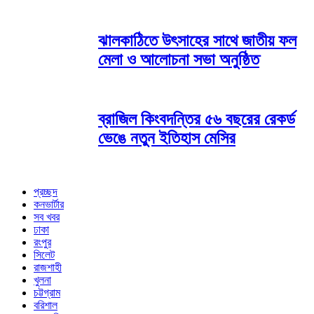
ঝালকাঠিতে উৎসাহের সাথে জাতীয় ফল
মেলা ও আলোচনা সভা অনুষ্ঠিত
ব্রাজিল কিংবদন্তির ৫৬ বছরের রেকর্ড
ভেঙে নতুন ইতিহাস মেসির
প্রচ্ছদ
কনভার্টার
সব খবর
ঢাকা
রংপুর
সিলেট
রাজশাহী
খুলনা
চট্টগ্রাম
বরিশাল