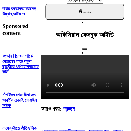
ক্যাটাগরি
খুঁজুন
বাঘায় রক্তাক্ত মরাদেহ
উদ্ধার,আটক ৩
Sponsered
content
অফিসিয়াল ফেসবুক আইডি
বগুড়ায় বিনোদন পার্কে
বেড়ানোর নামে স্কুল
ছাত্রীকে ধর্ষণ হাসপাতালে
ভর্তি
চাঁপাইনবাবগঞ্জ সীমান্তে
ভারতীয় চোরাই মোবাইল
আটক
আরও খবর:
প্রচ্ছদ
নাগেশ্বরীতে ঐতিহাসিক