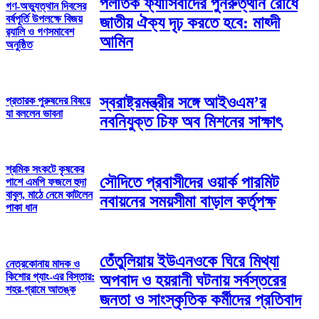
পলাতক ফ্যাসিবাদের পুনরুত্থান রোধে
গণ-অভ্যুত্থান দিবসের
বর্ষপূর্তি উপলক্ষে বিজয়
জাতীয় ঐক্য দৃঢ় করতে হবে: মাহ্দী
র‌্যালি ও গণসমাবেশ
আমিন
অনুষ্ঠিত
স্বরাষ্ট্রমন্ত্রীর সঙ্গে আইওএম’র
প্রতারক পুরুষদের বিষয়ে
যা বললেন ভাবনা
নবনিযুক্ত চিফ অব মিশনের সাক্ষাৎ
শ্রমিক সংকটে কৃষকের
সৌদিতে প্রবাসীদের ওয়ার্ক পারমিট
পাশে এমপি ফজলে হুদা
বাবুল, মাঠে নেমে কাটলেন
নবায়নের সময়সীমা বাড়াল কর্তৃপক্ষ
পাকা ধান
তেঁতুলিয়ায় ইউএনওকে ঘিরে মিথ্যা
নেত্রকোনায় মাদক ও
কিশোর গ্যাং-এর বিস্তার:
অপবাদ ও হয়রানী ঘটনায় সর্বস্তরের
শহর-গ্রামে আতঙ্ক
জনতা ও সাংস্কৃতিক কর্মীদের প্রতিবাদ