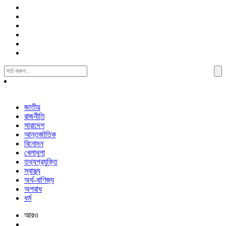
Search
For:
জাতীয়
রাজনীতি
সারাদেশ
আন্তর্জাতিক
বিনোদন
খেলাধুলা
তথ্যপ্রযুক্তি
স্বাস্থ্য
অর্থ-বাণিজ্য
অপরাধ
ধর্ম
আরও