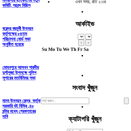
মাদরাসায় ছাত্রদলের নতুন
এখন সময়, রাত ২:৩৪
কমিটি, আনন্দ মিছিল
আর্কাইভ
বরেন্দ্র বহুমুখী উন্নয়ন
কর্তৃপক্ষের ৮৪তম
পরিচালনা বোর্ড সভা
‹
›
অনুষ্ঠিত হয়েছে
Su
Mo
Tu
We
Th
Fr
Sa
মোহনপুরে আসন্ন শারদীয়
দুর্গাপূজা উপলক্ষে পুলিশ
সুপারের মতবিনিময় সভা
সংবাদ খুঁজুন
Search
মানব উন্নয়ন কেন্দ্র কর্তৃক
For:
সরকারি বই বিক্রি ,৪৮
ঘন্টার মধ্যে গ্রেফতারের
দাবি
ক্যাটাগরি খুঁজুন