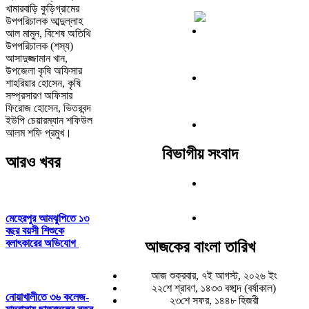
খামারবাড়ি কুড়িগ্রামের
উপপরিচালক আব্দুল্লাহ
আল মামুন, বিশেষ অতিথি
উপপরিচালক (শস্য)
আসাদুজ্জামান খান,
উপজেলা কৃষি অফিসার
শাহরিয়ার হোসেন, কৃষি
সম্প্রসারণ অফিসার
ফিরোজ হোসেন, ভিতরবন্দ
ইউপি চেয়ারম্যান শফিউল
আলম শফি প্রমুখ।
বিভাগীয় সংবাদ
আরও খবর
মেহেরপুর আমঝুপিতে ১৩
বছর বয়সী শিশুকে
বলাৎকারের অভিযোগ
আজকের বাংলা তারিখ
আজ শুক্রবার, ৭ই আগস্ট, ২০২৬ ইং
২২শে শ্রাবণ, ১৪৩৩ বঙ্গাব্দ (বর্ষাকাল)
নোয়াখালীতে ৩৬ কলেজ-
২৩শে সফর, ১৪৪৮ হিজরী