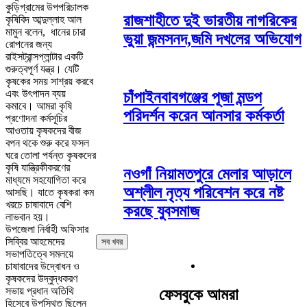
কুড়িগ্রামের উপপরিচালক
রাজশাহীতে দুই ভারতীয় নাগরিকের
কৃষিবিদ আব্দুল্লাহ আল
মামুন বলেন, ধানের চারা
ভুয়া জন্মসনদ,জমি দখলের অভিযোগ
রোপনের জন্য
রাইসট্রান্সপ্লান্টার একটি
গুরুত্বপূর্ণ যন্ত্র। যেটি
কৃষকের সময় সাশ্রয় করবে
এবং উৎপাদন ব্যয়
চাঁপাইনবাবগঞ্জের পূজা মন্ডপ
কমাবে। আমরা কৃষি
পরিদর্শন করেন আনসার কর্মকর্তা
প্রণোদনা কর্মসূচির
আওতায় কৃষকদের বীজ
বপন থকে শুরু করে ফসল
ঘরে তোলা পর্যন্ত কৃষকদের
কৃষি যান্ত্রিকীকরণের
নওগাঁ নিয়ামতপুরে মেলার আড়ালে
মাধ্যমে সহযোগিতা করে
অশ্লীল নৃত্য পরিবেশন করে নষ্ট
আসছি। যাতে কৃষকরা কম
খরচে চাষাবাদে বেশি
করছে যুবসমাজ
লাভবান হয়।
উপজেলা নির্বাহী অফিসার
সিব্বির আহমেদের
সব খবর
সভাপতিত্বে সমলয়ে
চাষাবাদের উদ্বোধন ও
কৃষকদের উদ্বুদ্ধকরণ
সভায় প্রধান অতিথি
ফেসবুকে আমরা
হিসেবে উপস্থিত ছিলেন