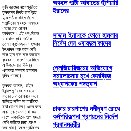
অঞ্চলে পাল্টা আঘাতের হুঁশিয়ারি
কুড়িগ্রামের নাগেশ্বরীতে
ইরানের
কৃষকদের নিকট জনপ্রিয়
হয়ে উঠছে রাইস ট্রান্স
প্লান্টারের মাধ্যমে সমলয়ে
ধানের চারা রোপন
কার্যক্রম। এই পদ্ধতিতে
সাদ্দাম-ইনানকে ফোনে হামলার
চাষাবাদে কৃষি শ্রমিক
নির্দেশ দেন ওবায়দুল কাদের
তেমন প্রয়োজন না হওয়ায়
উৎপাদন খরচ কমে বেশি
লাভ হবে বলে মনে করছেন
কৃষকরা। ফলে দিনে দিনে
এ উপজেলার বিভিন্ন
প্লেজিয়ারিজমের অভিযোগে
এলাকায় সমলয়ে চাষাবাদ
সমালোচনার মুখে কেমব্রিজ
বৃদ্ধি পাচ্ছে।
অধ্যাপকের পদত্যাগ
কৃষকরা জানান, রাইস
ট্রান্সপ্লান্টারের মাধ্যমে
ধানের চারা রোপনরে ফলে
জমিতে সঠিক মাপকাঠিতে
চারা রোপন হয়। এতে করে
ঢাকার চারপাশের নদীদূষণ রোধে
একদিকে যেমন চারা কম
কর্মপরিকল্পনা প্রণয়নের নির্দেশ
লাগে অপরদিকে অল্প সময়ে
বেশি জমিতে চারা রোপন
প্রধানমন্ত্রীর
করা যায়। ফলে শ্রমিকের