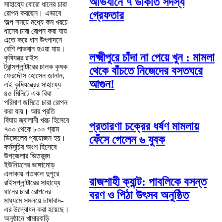
অভিযানে ৭ ডাকাত সদস্য
সাহায্যে বোরো ধানের চারা
রোপন করছেন। এভাবে
গ্রেফতার
অল্প সময়ে মধ্যে কম খরচে
ধানের চারা রোপন করা যায়
এতে করে ধান উৎপাদনে
বেশি লাভবান হওয়া যায়।
লক্ষ্মীপুরে চাঁদা না পেয়ে খুন : মামলা
কৃষিযন্ত্র রাইস
ট্রান্সপ্লান্টারের চালক কৃষক
থেকে বাঁচতে নিজেদের বসতঘরে
ফেরদৌস হোসেন জানান,
আগুন!
এই কৃষিযন্ত্রের সাহায্যে
৪৫ মিনিটে এক বিঘা
পরিমাণ জমিতে চারা রোপন
করা যায়। আর প্রতি
বিঘায় জ্বালানী খরচ হিসেবে
প্রতারণা চক্রের ধর্ষণ মামলায়
৭০০ থেকে ৮০০ গ্রাম
ফেঁসে গেলেন ৬ যুবক
ডিজেলের প্রয়োজন হয়।
কর্মসূচির অংশ হিসেবে
উপজেলার ভিতরবন্দ
ইউনিয়নের ভাঙ্গামোড়
এলাকায় গতকাল দুপুরে
রাজশাহী ক্যান্ট: পাবলিকে বসন্ত
রাইসপ্লান্টারের সাহায্যে
ধানের চারা রোপনের
বরণ ও পিঠা উৎসব অনুষ্ঠিত
মাধ্যমে সমলয়ে চাষাবাদ-
এর উদ্বোধন করা হয়েছে।
অনুষ্ঠানে খামারবাড়ি