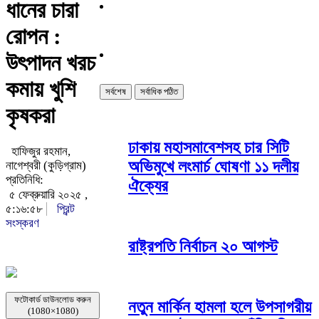
ধানের চারা
রোপন :
উৎপাদন খরচ
কমায় খুশি
সর্বশেষ
সর্বাধিক পঠিত
কৃষকরা
ঢাকায় মহাসমাবেশসহ চার সিটি
হাফিজুর রহমান,
অভিমুখে লংমার্চ ঘোষণা ১১ দলীয়
নাগেশ্বরী (কুড়িগ্রাম)
প্রতিনিধি:
ঐক্যের
৫ ফেব্রুয়ারি ২০২৫ ,
৫:১৬:৫৮
প্রিন্ট
সংস্করণ
রাষ্ট্রপতি নির্বাচন ২০ আগস্ট
ফটোকার্ড ডাউনলোড করুন
নতুন মার্কিন হামলা হলে উপসাগরীয়
(1080×1080)