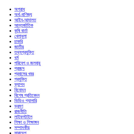
অপরাধ
অর্থ-বাণিজ্য
আইন-আদালত
আন্তর্জাতিক
কৃষি বার্তা
খেলাধুলা
চাকরি
জাতীয়
তথ্যপ্রযুক্তি
ধর্ম
পরিবেশ ও জলবায়ু
প্রচ্ছদ
প্রবাসের খবর
প্রযুক্তি
ফ্যাশন
বিনোদন
বিশেষ প্রতিবেদন
ভিডিও গ্যালারি
ভ্রমণ
রাজনীতি
লাইফস্টাইল
শিক্ষা ও শিক্ষাঙ্গন
সম্পাদকীয়
সারাদেশ