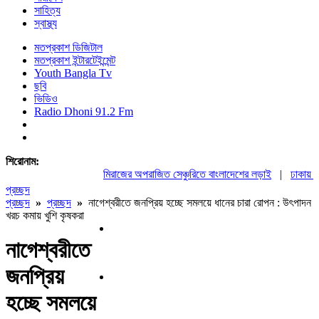
সাহিত্য
স্বাস্থ্য
মতপ্রকাশ ডিজিটাল
মতপ্রকাশ ইন্টারটেইন্মেন্ট
Youth Bangla Tv
ছবি
ভিডিও
Radio Dhoni 91.2 Fm
শিরোনাম:
মিরাজের অপরাজিত সেঞ্চুরিতে বাংলাদেশের লড়াই
|
ঢাকায় মহ
প্রচ্ছদ
প্রচ্ছদ
»
প্রচ্ছদ
»
নাগেশ্বরীতে জনপ্রিয় হচ্ছে সমলয়ে ধানের চারা রোপন : উৎপাদন
খরচ কমায় খুশি কৃষকরা
নাগেশ্বরীতে
জনপ্রিয়
হচ্ছে সমলয়ে