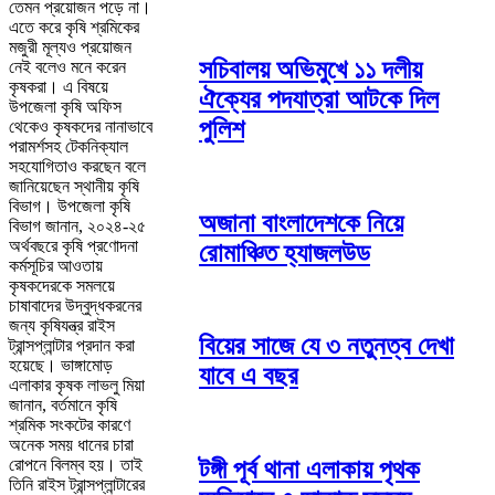
তেমন প্রয়োজন পড়ে না।
এতে করে কৃষি শ্রমিকের
মজুরী মূল্যও প্রয়োজন
সচিবালয় অভিমুখে ১১ দলীয়
নেই বলেও মনে করেন
কৃষকরা। এ বিষয়ে
ঐক্যের পদযাত্রা আটকে দিল
উপজেলা কৃষি অফিস
পুলিশ
থেকেও কৃষকদের নানাভাবে
পরামর্শসহ টেকনিক্যাল
সহযোগিতাও করছেন বলে
জানিয়েছেন স্থানীয় কৃষি
বিভাগ। উপজেলা কৃষি
অজানা বাংলাদেশকে নিয়ে
বিভাগ জানান, ২০২৪-২৫
অর্থবছরে কৃষি প্রণোদনা
রোমাঞ্চিত হ্যাজলউড
কর্মসূচির আওতায়
কৃষকদেরকে সমলয়ে
চাষাবাদের উদ্বুদ্ধকরনের
জন্য কৃষিযন্ত্র রাইস
বিয়ের সাজে যে ৩ নতুনত্ব দেখা
ট্রান্সপ্লান্টার প্রদান করা
হয়েছে। ভাঙ্গামোড়
যাবে এ বছর
এলাকার কৃষক লাভলু মিয়া
জানান, বর্তমানে কৃষি
শ্রমিক সংকটের কারণে
অনেক সময় ধানের চারা
রোপনে বিলম্ব হয়। তাই
টঙ্গী পূর্ব থানা এলাকায় পৃথক
তিনি রাইস ট্রান্সপ্লান্টারের