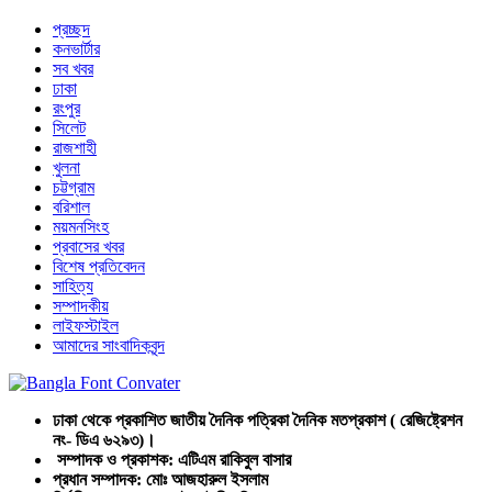
প্রচ্ছদ
কনভার্টার
সব খবর
ঢাকা
রংপুর
সিলেট
রাজশাহী
খুলনা
চট্টগ্রাম
বরিশাল
ময়মনসিংহ
প্রবাসের খবর
বিশেষ প্রতিবেদন
সাহিত্য
সম্পাদকীয়
লাইফস্টাইল
আমাদের সাংবাদিকবৃন্দ
ঢাকা থেকে প্রকাশিত জাতীয় দৈনিক পত্রিকা দৈনিক মতপ্রকাশ ( রেজিষ্ট্রেশন
নং- ডিএ ৬২৯৩)।
সম্পাদক ও প্রকাশক: এটিএম রাকিবুল বাসার
প্রধান সম্পাদক: মোঃ আজহারুল ইসলাম