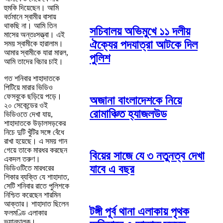
হুমকি দিয়েছেন। আমি
বর্তমানে স্বামীর বাসায়
থাকছি না। আমি তিন
সচিবালয় অভিমুখে ১১ দলীয়
মাসের অন্তঃসত্ত্বা। এই
ঐক্যের পদযাত্রা আটকে দিল
সময় স্বামীকে হারালাম।
আমার স্বামীকে যারা মারল,
পুলিশ
আমি তাদের বিচার চাই।
গত শনিবার শাহাদাতকে
পিটিয়ে মারার ভিডিও
ফেসবুকে ছড়িয়ে পড়ে।
অজানা বাংলাদেশকে নিয়ে
২০ সেকেন্ডের ওই
রোমাঞ্চিত হ্যাজলউড
ভিডিওতে দেখা যায়,
শাহাদাতকে উড়ালসড়কের
নিচে দুটি খুঁটির সঙ্গে বেঁধে
রাখা হয়েছে। এ সময় গান
গেয়ে তাকে মারধর করছেন
বিয়ের সাজে যে ৩ নতুনত্ব দেখা
একদল তরুণ।
যাবে এ বছর
ভিডিওটিতে মারধরের
শিকার ব্যক্তি যে শাহাদাত,
সেটি শনিবার রাতে পুলিশকে
নিশ্চিত করেছেন শারমিন
আক্তার। শাহাদাত ছিলেন
টঙ্গী পূর্ব থানা এলাকায় পৃথক
ফলমণ্ডি এলাকার
ভ্যানচালক।