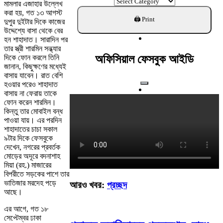
ক্যাটাগরি
মামলার এজাহার উল্লেখ
খুঁজুন
করা হয়, গত ১৩ আগস্ট
দুপুর দুইটার দিকে কাজের
উদ্দেশ্যে বাসা থেকে বের
হন শাহাদাত। সারাদিন পর
তার স্ত্রী শারমিন সন্ধ্যার
অফিসিয়াল ফেসবুক আইডি
দিকে ফোন করলে তিনি
জানান, কিছুক্ষণের মধ্যেই
বাসায় যাবেন। রাত বেশি
হওয়ার পরেও শাহাদাত
বাসায় না ফেরায় তাকে
ফোন করেন শারমিন।
কিন্তু তার মোবাইল বন্ধ
পাওয়া যায়। এর পরদিন
শাহাদাতের চাচা সকাল
৯টার দিকে ফেসবুকে
দেখেন, নগরের প্রবর্তক
মোড়ের অদূরে বদনাশাহ
মিয়া (রহ.) মাজারের
বিপরীতে সড়কের পাশে তার
ভাতিজার মরদেহ পড়ে
আরও খবর:
প্রচ্ছদ
আছে।
এর আগে, গত ১৮
সেপ্টেম্বর ঢাকা