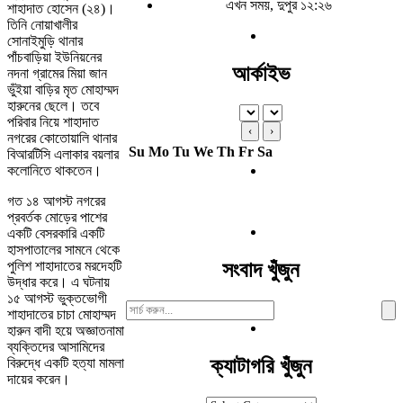
এখন সময়, দুপুর ১২:২৬
শাহাদাত হোসেন (২৪)।
তিনি নোয়াখালীর
সোনাইমুড়ি থানার
পাঁচবাড়িয়া ইউনিয়নের
আর্কাইভ
নদনা গ্রামের মিয়া জান
ভুঁইয়া বাড়ির মৃত মোহাম্মদ
হারুনের ছেলে। তবে
পরিবার নিয়ে শাহাদাত
‹
›
নগরের কোতোয়ালি থানার
Su
Mo
Tu
We
Th
Fr
Sa
বিআরটিসি এলাকার বয়লার
কলোনিতে থাকতেন।
গত ১৪ আগস্ট নগরের
প্রবর্তক মোড়ের পাশের
একটি বেসরকারি একটি
হাসপাতালের সামনে থেকে
পুলিশ শাহাদাতের মরদেহটি
সংবাদ খুঁজুন
উদ্ধার করে। এ ঘটনায়
১৫ আগস্ট ভুক্তভোগী
Search
শাহাদাতের চাচা মোহাম্মদ
For:
হারুন বাদী হয়ে অজ্ঞাতনামা
ব্যক্তিদের আসামিদের
ক্যাটাগরি খুঁজুন
বিরুদ্ধে একটি হত্যা মামলা
দায়ের করেন।