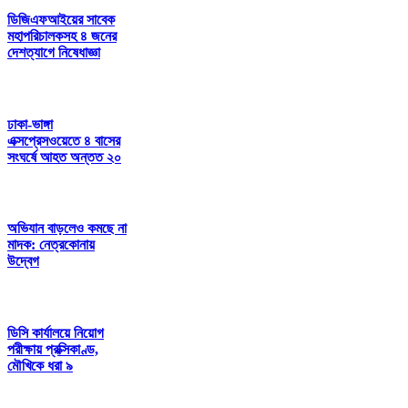
ডিজিএফআইয়ের সাবেক
মহাপরিচালকসহ ৪ জনের
দেশত্যাগে নিষেধাজ্ঞা
ঢাকা-ভাঙ্গা
এক্সপ্রেসওয়েতে ৪ বাসের
সংঘর্ষে আহত অন্তত ২০
অভিযান বাড়লেও কমছে না
মাদক: নেত্রকোনায়
উদ্বেগ
ডিসি কার্যালয়ে নিয়োগ
পরীক্ষায় প্রক্সিকাণ্ড,
মৌখিকে ধরা ৯