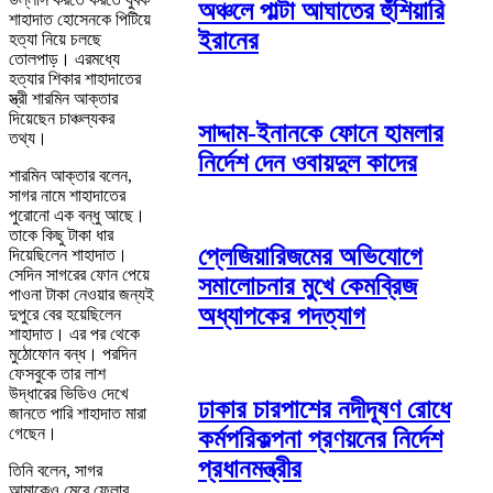
অঞ্চলে পাল্টা আঘাতের হুঁশিয়ারি
শাহাদাত হোসেনকে পিটিয়ে
ইরানের
হত্যা নিয়ে চলছে
তোলপাড়। এরমধ্যে
হত্যার শিকার শাহাদাতের
স্ত্রী শারমিন আক্তার
দিয়েছেন চাঞ্চল্যকর
সাদ্দাম-ইনানকে ফোনে হামলার
তথ্য।
নির্দেশ দেন ওবায়দুল কাদের
শারমিন আক্তার বলেন,
সাগর নামে শাহাদাতের
পুরোনো এক বন্ধু আছে।
তাকে কিছু টাকা ধার
প্লেজিয়ারিজমের অভিযোগে
দিয়েছিলেন শাহাদাত।
সেদিন সাগরের ফোন পেয়ে
সমালোচনার মুখে কেমব্রিজ
পাওনা টাকা নেওয়ার জন্যই
অধ্যাপকের পদত্যাগ
দুপুরে বের হয়েছিলেন
শাহাদাত। এর পর থেকে
মুঠোফোন বন্ধ। পরদিন
ফেসবুকে তার লাশ
উদ্ধারের ভিডিও দেখে
ঢাকার চারপাশের নদীদূষণ রোধে
জানতে পারি শাহাদাত মারা
গেছেন।
কর্মপরিকল্পনা প্রণয়নের নির্দেশ
প্রধানমন্ত্রীর
তিনি বলেন, সাগর
আমাকেও মেরে ফেলার