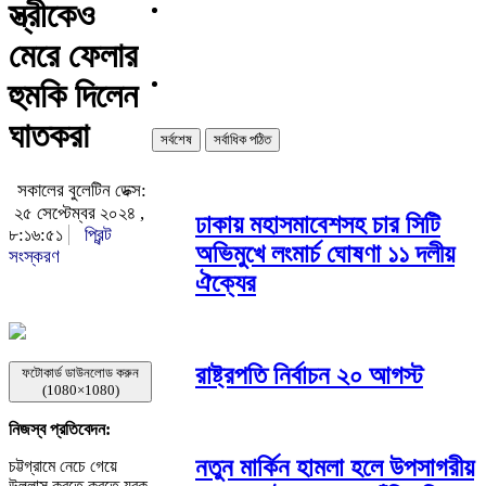
স্ত্রীকেও
মেরে ফেলার
হুমকি দিলেন
ঘাতকরা
সর্বশেষ
সর্বাধিক পঠিত
সকালের বুলেটিন ডেক্স:
২৫ সেপ্টেম্বর ২০২৪ ,
ঢাকায় মহাসমাবেশসহ চার সিটি
৮:১৬:৫১
প্রিন্ট
অভিমুখে লংমার্চ ঘোষণা ১১ দলীয়
সংস্করণ
ঐক্যের
রাষ্ট্রপতি নির্বাচন ২০ আগস্ট
ফটোকার্ড ডাউনলোড করুন
(1080×1080)
নিজস্ব প্রতিবেদন:
নতুন মার্কিন হামলা হলে উপসাগরীয়
চট্টগ্রামে নেচে গেয়ে
উল্লাস করতে করতে যুবক