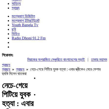
সাহিত্য
স্বাস্থ্য
মতপ্রকাশ ডিজিটাল
মতপ্রকাশ ইন্টারটেইন্মেন্ট
Youth Bangla Tv
ছবি
ভিডিও
Radio Dhoni 91.2 Fm
শিরোনাম:
মিরাজের অপরাজিত সেঞ্চুরিতে বাংলাদেশের লড়াই
|
ঢাকায় মহাসমাবেশ
প্রচ্ছদ
প্রচ্ছদ
»
প্রচ্ছদ
»
নেচে-গেয়ে পিটিয়ে যুবক হত্যা : এবার স্ত্রীকেও মেরে ফেলার
হুমকি দিলেন ঘাতকরা
নেচে-গেয়ে
পিটিয়ে যুবক
হত্যা : এবার