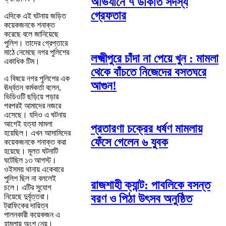
অভিযানে ৭ ডাকাত সদস্য
গ্রেফতার
এদিকে এই ঘটনায় জড়িত
কয়েকজনকে শনাক্ত
করেছে বলে জানিয়েছে
পুলিশ। তাদের গ্রেপ্তারে
মাঠে নেমেছে নগর পুলিশের
লক্ষ্মীপুরে চাঁদা না পেয়ে খুন : মামলা
একাধিক টিম।
থেকে বাঁচতে নিজেদের বসতঘরে
এ বিষয়ে নগর পুলিশের এক
আগুন!
ঊর্ধ্বতন কর্মকর্তা বলেন,
ভিডিওটি ছড়িয়ে পড়ার
পরপরই আমাদের নজরে
এসেছে। যদিও এ ঘটনায়
আগেই হত্যা মামলা
প্রতারণা চক্রের ধর্ষণ মামলায়
হয়েছিল। এখন আসামিদের
ফেঁসে গেলেন ৬ যুবক
কয়েকজনকে শনাক্ত করা
হয়েছে। মূলত ঘটনাটি
ঘটেছিল ১৩ আগস্ট।
ওইসময় থানায় একেবারে
পুলিশ ছিল না বললেই
রাজশাহী ক্যান্ট: পাবলিকে বসন্ত
চলে। এটির সুযোগ
বরণ ও পিঠা উৎসব অনুষ্ঠিত
নিয়েছে দুর্বৃত্তরা।
ট্রাফিকের দায়িত্ব
পালনকারী কয়েকজন এ
হামলায় অংশ নেয়।