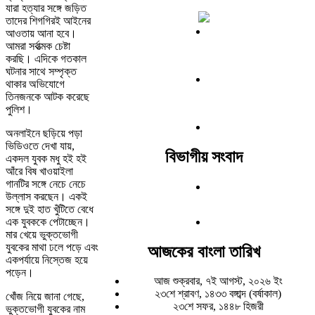
যারা হত্যার সঙ্গে জড়িত
তাদের শিগগিরই আইনের
আওতায় আনা হবে।
আমরা সর্বাত্মক চেষ্টা
করছি। এদিকে গতকাল
ঘটনার সাথে সম্পৃক্ত
থাকার অভিযোগে
তিনজনকে আটক করেছে
পুলিশ।
অনলাইনে ছড়িয়ে পড়া
ভিডিওতে দেখা যায়,
বিভাগীয় সংবাদ
একদল যুবক মধু হই হই
আঁরে বিষ খাওয়াইলা
গানটির সঙ্গে নেচে নেচে
উল্লাস করছেন। একই
সঙ্গে দুই হাত খুঁটিতে বেধে
এক যুবককে পেটাচ্ছেন।
মার খেয়ে ভুক্তভোগী
যুবকের মাথা ঢলে পড়ে এবং
আজকের বাংলা তারিখ
একপর্যায়ে নিস্তেজ হয়ে
পড়েন।
আজ শুক্রবার, ৭ই আগস্ট, ২০২৬ ইং
২৩শে শ্রাবণ, ১৪৩৩ বঙ্গাব্দ (বর্ষাকাল)
খোঁজ নিয়ে জানা গেছে,
২৩শে সফর, ১৪৪৮ হিজরী
ভুক্তভোগী যুবকের নাম