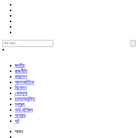
Search
For:
জাতীয়
রাজনীতি
সারাদেশ
আন্তর্জাতিক
বিনোদন
খেলাধুলা
তথ্যপ্রযুক্তি
স্বাস্থ্য
অর্থ-বাণিজ্য
অপরাধ
ধর্ম
আরও