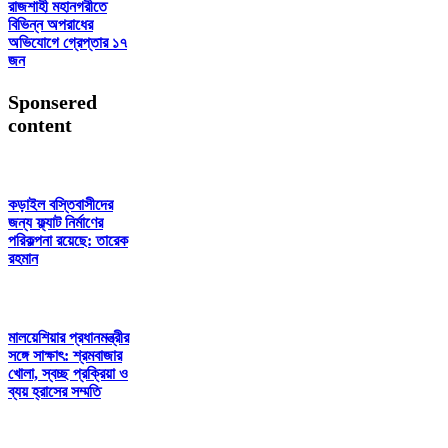
রাজশাহী মহানগরীতে
বিভিন্ন অপরাধের
অভিযোগে গ্রেপ্তার ১৭
জন
Sponsered
content
কড়াইল বস্তিবাসীদের
জন্য ফ্ল্যাট নির্মাণের
পরিকল্পনা রয়েছে: তারেক
রহমান
মালয়েশিয়ার প্রধানমন্ত্রীর
সঙ্গে সাক্ষাৎ: শ্রমবাজার
খোলা, স্বচ্ছ প্রক্রিয়া ও
ব্যয় হ্রাসের সম্মতি