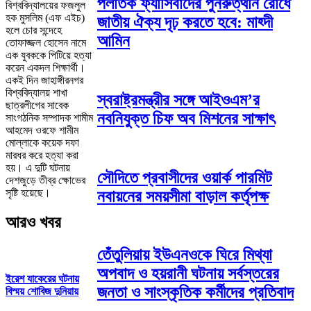
পলাতক ফ্যাসিবাদের পুনরুত্থান রোধে
বিশ্ববিদ্যালয়ের ফজলুল
হক মুসলিম (এফ এইচ)
জাতীয় ঐক্য দৃঢ় করতে হবে: মাহ্দী
হলে চোর সন্দেহে
আমিন
তোফাজ্জল হোসেন নামে
এক যুবককে পিটিয়ে হত্যা
করেন একদল শিক্ষার্থী।
একই দিন জাহাঙ্গীরনগর
বিশ্ববিদ্যালয় শাখা
স্বরাষ্ট্রমন্ত্রীর সঙ্গে আইওএম’র
ছাত্রলীগের সাবেক
নবনিযুক্ত চিফ অব মিশনের সাক্ষাৎ
সাংগঠনিক সম্পাদক শামীম
আহমেদ ওরফে শামীম
মোল্লাকে কয়েক দফা
মারধর করে হত্যা করা
হয়। এ দুটি ঘটনায়
সৌদিতে প্রবাসীদের ওয়ার্ক পারমিট
দেশজুড়ে তীব্র ক্ষোভের
সৃষ্টি হয়েছে।
নবায়নের সময়সীমা বাড়াল কর্তৃপক্ষ
আরও খবর
তেঁতুলিয়ায় ইউএনওকে ঘিরে মিথ্যা
অপবাদ ও হয়রানী ঘটনায় সর্বস্তরের
ইরেশ যাকেরের ঘটনায়
জনতা ও সাংস্কৃতিক কর্মীদের প্রতিবাদ
বিস্ময় শোবিজ দুনিয়ায়