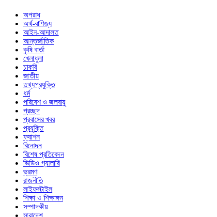
অপরাধ
অর্থ-বাণিজ্য
আইন-আদালত
আন্তর্জাতিক
কৃষি বার্তা
খেলাধুলা
চাকরি
জাতীয়
তথ্যপ্রযুক্তি
ধর্ম
পরিবেশ ও জলবায়ু
প্রচ্ছদ
প্রবাসের খবর
প্রযুক্তি
ফ্যাশন
বিনোদন
বিশেষ প্রতিবেদন
ভিডিও গ্যালারি
ভ্রমণ
রাজনীতি
লাইফস্টাইল
শিক্ষা ও শিক্ষাঙ্গন
সম্পাদকীয়
সারাদেশ