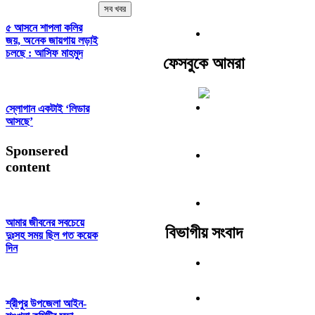
সব খবর
৫ আসনে শাপলা কলির
জয়, অনেক জায়গায় লড়াই
চলছে : আসিফ মাহমুদ
ফেসবুকে আমরা
স্লোগান একটাই ‘লিডার
আসছে’
Sponsered
content
আমার জীবনের সবচেয়ে
বিভাগীয় সংবাদ
দুঃসহ সময় ছিল গত কয়েক
দিন
শ্রীপুর উপজেলা আইন-