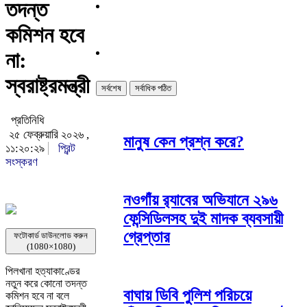
তদন্ত
কমিশন হবে
না:
স্বরাষ্ট্রমন্ত্রী
সর্বশেষ
সর্বাধিক পঠিত
প্রতিনিধি
২৫ ফেব্রুয়ারি ২০২৬ ,
মানুষ কেন প্রশ্ন করে?
১১:২০:২৯
প্রিন্ট
সংস্করণ
নওগাঁয় র‌্যাবের অভিযানে ২৯৬
ফেন্সিডিলসহ দুই মাদক ব্যবসায়ী
গ্রেপ্তার
ফটোকার্ড ডাউনলোড করুন
(1080×1080)
পিলখানা হত্যাকাণ্ডের
নতুন করে কোনো তদন্ত
বাঘায় ডিবি পুলিশ পরিচয়ে
কমিশন হবে না বলে