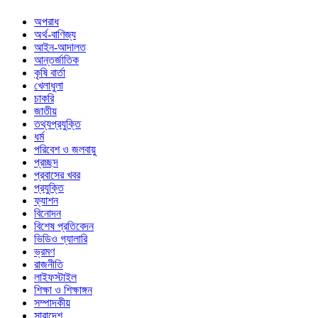
অপরাধ
অর্থ-বাণিজ্য
আইন-আদালত
আন্তর্জাতিক
কৃষি বার্তা
খেলাধুলা
চাকরি
জাতীয়
তথ্যপ্রযুক্তি
ধর্ম
পরিবেশ ও জলবায়ু
প্রচ্ছদ
প্রবাসের খবর
প্রযুক্তি
ফ্যাশন
বিনোদন
বিশেষ প্রতিবেদন
ভিডিও গ্যালারি
ভ্রমণ
রাজনীতি
লাইফস্টাইল
শিক্ষা ও শিক্ষাঙ্গন
সম্পাদকীয়
সারাদেশ