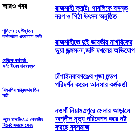
আরও খবর
রাজশাহী ক্যান্ট: পাবলিকে বসন্ত
বরণ ও পিঠা উৎসব অনুষ্ঠিত
পুলিশের ১২ ঊর্ধ্বতন
কর্মকর্তাকে একযোগে বদলি
রাজশাহীতে দুই ভারতীয় নাগরিকের
ভুয়া জন্মসনদ,জমি দখলের অভিযোগ
বেবিচক কর্মকর্তা-
কর্মচারীদের মানববন্ধন
চাঁপাইনবাবগঞ্জের পূজা মন্ডপ
পরিদর্শন করেন আনসার কর্মকর্তা
বিএনপির মন্ত্রিসভায় তিন
নারী
নওগাঁ নিয়ামতপুরে মেলার আড়ালে
অশ্লীল নৃত্য পরিবেশন করে নষ্ট
‘ডান্স মডেলিং’-এ শেফালীর
বিতর্ক: সমাজে ক্ষোভ
করছে যুবসমাজ