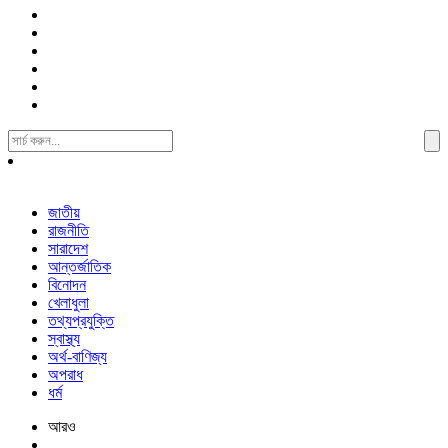
Search
For:
জাতীয়
রাজনীতি
সারাদেশ
আন্তর্জাতিক
বিনোদন
খেলাধুলা
তথ্যপ্রযুক্তি
স্বাস্থ্য
অর্থ-বাণিজ্য
অপরাধ
ধর্ম
আরও