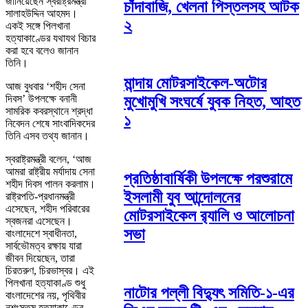
জানিয়েছেন স্বরাষ্ট্রমন্ত্রী
চাঁদাবাজি, খেলনা পিস্তলসহ আটক
সালাহউদ্দিন আহমদ।
২
একই সঙ্গে পিলখানা
হত্যাকাণ্ডের যথাযথ বিচার
করা হবে বলেও জানান
তিনি।
মান্দায় মোটরসাইকেল-অটোর
আজ বুধবার ‘শহীদ সেনা
দিবস’ উপলক্ষে বনানী
মুখোমুখি সংঘর্ষে যুবক নিহত, আহত
সামরিক কবরস্থানে শ্রদ্ধা
১
নিবেদন শেষে সাংবাদিকদের
তিনি এসব তথ্য জানান।
স্বরাষ্ট্রমন্ত্রী বলেন, ‘আজ
আমরা রাষ্ট্রীয় মর্যাদায় সেনা
প্রতিষ্ঠাবার্ষিকী উপলক্ষে পরশুরামে
শহীদ দিবস পালন করলাম।
ইসলামী যুব আন্দোলনের
রাষ্ট্রপতি-প্রধানমন্ত্রী
এসেছেন, শহীদ পরিবারের
মোটরসাইকেল র‌্যালি ও আলোচনা
স্বজনরা এসেছেন।
সভা
বাংলাদেশে স্বাধীনতা,
সার্বভৌমত্ব রক্ষায় যারা
জীবন দিয়েছেন, তারা
চিরতরুণ, চিরভাস্বর। এই
পিলখানা হত্যাকাণ্ড শুধু
নাটোর পল্লী বিদ্যুৎ সমিতি-১-এর
বাংলাদেশের নয়, পৃথিবীর
নৃশংসতম হত্যাকাণ্ডের