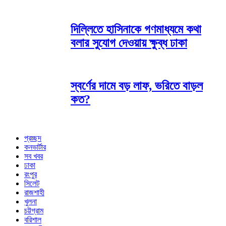
দিল্লিতে হাসিনাকে গণমাধ্যমে কথা
বলার সুযোগ দেওয়ায় ক্ষুব্ধ ঢাকা
স্বর্ণের দামে বড় লাফ, ভরিতে বাড়ল
কত?
প্রচ্ছদ
কনভার্টার
সব খবর
ঢাকা
রংপুর
সিলেট
রাজশাহী
খুলনা
চট্টগ্রাম
বরিশাল