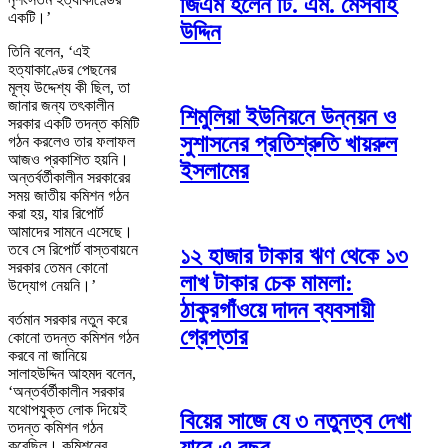
জিএম হলেন টি. এম. মেসবাহ
একটি।’
উদ্দিন
তিনি বলেন, ‘এই
হত্যাকাণ্ডের পেছনের
মূল্য উদ্দেশ্য কী ছিল, তা
জানার জন্য তৎকালীন
শিমুলিয়া ইউনিয়নে উন্নয়ন ও
সরকার একটি তদন্ত কমিটি
সুশাসনের প্রতিশ্রুতি খায়রুল
গঠন করলেও তার ফলাফল
আজও প্রকাশিত হয়নি।
ইসলামের
অন্তর্বর্তীকালীন সরকারের
সময় জাতীয় কমিশন গঠন
করা হয়, যার রিপোর্ট
আমাদের সামনে এসেছে।
তবে সে রিপোর্ট বাস্তবায়নে
১২ হাজার টাকার ঋণ থেকে ১৩
সরকার তেমন কোনো
লাখ টাকার চেক মামলা:
উদ্যোগ নেয়নি।’
ঠাকুরগাঁওয়ে দাদন ব্যবসায়ী
বর্তমান সরকার নতুন করে
গ্রেপ্তার
কোনো তদন্ত কমিশন গঠন
করবে না জানিয়ে
সালাহউদ্দিন আহমদ বলেন,
‘অন্তর্বর্তীকালীন সরকার
যথোপযুক্ত লোক দিয়েই
বিয়ের সাজে যে ৩ নতুনত্ব দেখা
তদন্ত কমিশন গঠন
করেছিল। কমিশনের