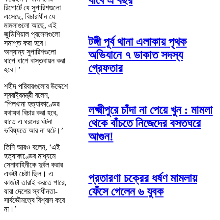
যাবে এ বছর
রিপোর্টে যে সুপারিশগুলো
এসেছে, বিচারাধীন যে
মামলাগুলো আছে, এই
জুডিশিয়াল প্রসেসগুলো
টঙ্গী পূর্ব থানা এলাকায় পৃথক
সমাপ্ত করা হবে।
অন্যান্য সুপারিশগুলো
অভিযানে ৭ ডাকাত সদস্য
ধাপে ধাপে বাস্তবায়ন করা
গ্রেফতার
হবে।’
শহীদ পরিবারগুলোর উদ্দেশে
স্বরাষ্ট্রমন্ত্রী বলেন,
‘পিলখানা হত্যাকাণ্ডের
লক্ষ্মীপুরে চাঁদা না পেয়ে খুন : মামলা
যথাযথ বিচার করা হবে,
থেকে বাঁচতে নিজেদের বসতঘরে
যাতে এ ধরনের ঘটনা
ভবিষ্যতে আর না ঘটে।’
আগুন!
তিনি আরও বলেন, ‘এই
হত্যাকাণ্ডের মাধ্যমে
সেনাবাহিনীকে দুর্বল করার
একটা চেষ্টা ছিল। এ
প্রতারণা চক্রের ধর্ষণ মামলায়
কাজটা তারাই করতে পারে,
ফেঁসে গেলেন ৬ যুবক
যারা দেশের স্বাধীনতা-
সার্বভৌমত্বে বিশ্বাস করে
না।’