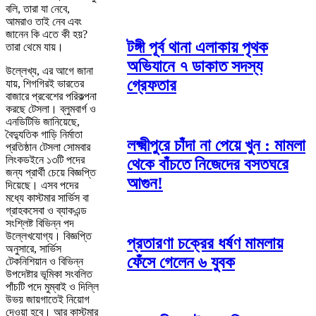
বলি, তারা যা নেবে,
আমরাও তাই নেব এবং
জানেন কি এতে কী হয়?
টঙ্গী পূর্ব থানা এলাকায় পৃথক
তারা থেমে যায়।
অভিযানে ৭ ডাকাত সদস্য
উল্লেখ্য, এর আগে জানা
গ্রেফতার
যায়, শিগগিরই ভারতের
বাজারে প্রবেশের পরিকল্পনা
করছে টেসলা। ব্লুমবার্গ ও
এনডিটিভি জানিয়েছে,
বৈদ্যুতিক গাড়ি নির্মাতা
লক্ষ্মীপুরে চাঁদা না পেয়ে খুন : মামলা
প্রতিষ্ঠান টেসলা সোমবার
লিংকডইনে ১৩টি পদের
থেকে বাঁচতে নিজেদের বসতঘরে
জন্য প্রার্থী চেয়ে বিজ্ঞপ্তি
আগুন!
দিয়েছে। এসব পদের
মধ্যে কাস্টমার সার্ভিস বা
গ্রাহকসেবা ও ব্যাকএন্ড
সংশ্লিষ্ট বিভিন্ন পদ
উল্লেখযোগ্য। বিজ্ঞপ্তি
প্রতারণা চক্রের ধর্ষণ মামলায়
অনুসারে, সার্ভিস
ফেঁসে গেলেন ৬ যুবক
টেকনিশিয়ান ও বিভিন্ন
উপদেষ্টার ভূমিকা সংবলিত
পাঁচটি পদে মুম্বাই ও দিল্লি
উভয় জায়গাতেই নিয়োগ
দেওয়া হবে। আর কাস্টমার