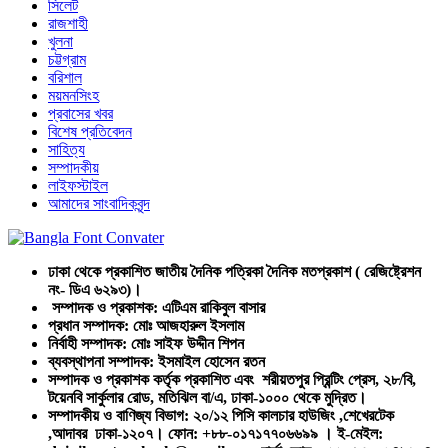
সিলেট
রাজশাহী
খুলনা
চট্টগ্রাম
বরিশাল
ময়মনসিংহ
প্রবাসের খবর
বিশেষ প্রতিবেদন
সাহিত্য
সম্পাদকীয়
লাইফস্টাইল
আমাদের সাংবাদিকবৃন্দ
ঢাকা থেকে প্রকাশিত জাতীয় দৈনিক পত্রিকা দৈনিক মতপ্রকাশ ( রেজিষ্ট্রেশন
নং- ডিএ ৬২৯৩)।
সম্পাদক ও প্রকাশক: এটিএম রাকিবুল বাসার
প্রধান সম্পাদক: মোঃ আজহারুল ইসলাম
নির্বাহী সম্পাদক: মোঃ সাইফ উদ্দীন শিপন
ব্যবস্থাপনা সম্পাদক: ইসমাইল হোসেন রতন
সম্পাদক ও প্রকাশক কর্তৃক প্রকাশিত এবং শরীয়তপুর প্রিন্টিং প্রেস, ২৮/বি,
টয়েনবি সার্কুলার রোড, মতিঝিল বা/এ, ঢাকা-১০০০ থেকে মুদ্রিত।
সম্পাদকীয় ও বাণিজ্য বিভাগ: ২০/১২ পিসি কালচার হাউজিং ,শেখেরটেক
,আদাবর ঢাকা-১২০৭। ফোন: +৮৮-০১৭১৭৭০৬৬৯৯ । ই-মেইল: