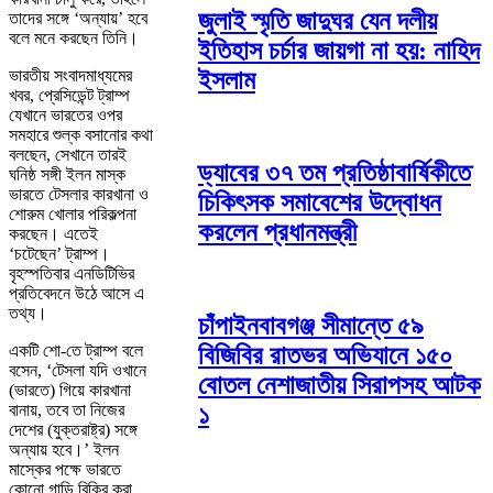
জুলাই স্মৃতি জাদুঘর যেন দলীয়
তাদের সঙ্গে ‘অন্যায়’ হবে
বলে মনে করছেন তিনি।
ইতিহাস চর্চার জায়গা না হয়: নাহিদ
ইসলাম
ভারতীয় সংবাদমাধ্যমের
খবর, প্রেসিডেন্ট ট্রাম্প
যেখানে ভারতের ওপর
সমহারে শুল্ক বসানোর কথা
বলছেন, সেখানে তারই
ড্যাবের ৩৭ তম প্রতিষ্ঠাবার্ষিকীতে
ঘনিষ্ঠ সঙ্গী ইলন মাস্ক
ভারতে টেসলার কারখানা ও
চিকিৎসক সমাবেশের উদ্বোধন
শোরুম খোলার পরিকল্পনা
করলেন প্রধানমন্ত্রী
করছেন। এতেই
‘চটেছেন’ ট্রাম্প।
বৃহস্পতিবার এনডিটিভির
প্রতিবেদনে উঠে আসে এ
তথ্য।
চাঁপাইনবাবগঞ্জ সীমান্তে ৫৯
একটি শো-তে ট্রাম্প বলে
বিজিবির রাতভর অভিযানে ১৫০
বসেন, ‘টেসলা যদি ওখানে
বোতল নেশাজাতীয় সিরাপসহ আটক
(ভারতে) গিয়ে কারখানা
বানায়, তবে তা নিজের
১
দেশের (যুক্তরাষ্ট্র) সঙ্গে
অন্যায় হবে।’ ইলন
মাস্কের পক্ষে ভারতে
কোনো গাড়ি বিক্রি করা