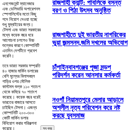
রাজশাহী ক্যান্ট: পাবলিকে বসন্ত
এনগেজমেন্ট ম্যানেজার
এবং ডেলিভারি অপারেশনস
বরণ ও পিঠা উৎসব অনুষ্ঠিত
স্পেশালিস্টের মতো কিছু
পদে নিয়োগ দেওয়া হচ্ছে
শুধু মুম্বাইয়ের জন্য।
টেসলা এবং ভারত সরকারের
রাজশাহীতে দুই ভারতীয় নাগরিকের
মধ্যে কয়েক বছর ধরে
আলোচনা চললেও উচ্চ
ভুয়া জন্মসনদ,জমি দখলের অভিযোগ
শুল্কের কারণে কোম্পানিটি
এতদিন দেশটিতে প্রবেশ
করেনি।
তবে ভারত সরকার সম্প্রতি
চাঁপাইনবাবগঞ্জের পূজা মন্ডপ
৪০ হাজার মার্কিন ডলারের
পরিদর্শন করেন আনসার কর্মকর্তা
বেশি মূল্যের বিলাসবহুল
গাড়ির ওপর মৌলিক
কাস্টমস শুল্ক ১১০ শতাংশ
থেকে কমিয়ে ৭০ শতাংশ
করেছে। কয়েক বছর ধরেই
নওগাঁ নিয়ামতপুরে মেলার আড়ালে
ভারতের বাজারে আসতে
অশ্লীল নৃত্য পরিবেশন করে নষ্ট
চাইছিল টেসলা। এজন্য
কোম্পানিটি ২০০-৩০০
করছে যুবসমাজ
কোটি মার্কিন ডলার
বিনিয়োগ করার পরিকল্পনা
করেছে।
সব খবর