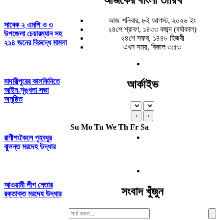
আজ শনিবার, ৮ই আগস্ট, ২০২৬ ইং
সাবেক ২ এমপি ও ৩
২৪শে শ্রাবণ, ১৪৩৩ বঙ্গাব্দ (বর্ষাকাল)
উপজেলা চেয়ারম্যান সহ
২৪শে সফর, ১৪৪৮ হিজরী
২১৪ জনের বিরুদ্ধে মামলা
এখন সময়, বিকাল ৩:৫৩
মাদারীপুরের কালকিনিতে
আর্কাইভ
আইন-শৃঙ্খলা সভা
অনুষ্ঠিত
‹
›
Su
Mo
Tu
We
Th
Fr
Sa
রাণীশংকৈলে গৃহবধুর
ঝুলন্ত মরদেহ উদ্ধার
আওয়ামী লীগ নেতার
সংবাদ খুঁজুন
রক্তাক্ত মরদেহ উদ্ধার
Search