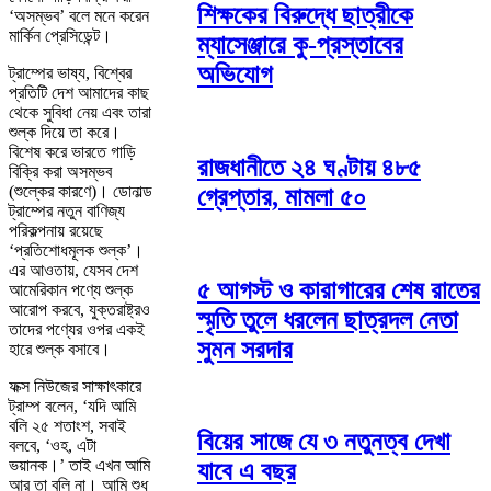
শিক্ষকের বিরুদ্ধে ছাত্রীকে
‘অসম্ভব’ বলে মনে করেন
মার্কিন প্রেসিডেন্ট।
ম্যাসেঞ্জারে কু-প্রস্তাবের
অভিযোগ
ট্রাম্পের ভাষ্য, বিশ্বের
প্রতিটি দেশ আমাদের কাছ
থেকে সুবিধা নেয় এবং তারা
শুল্ক দিয়ে তা করে।
বিশেষ করে ভারতে গাড়ি
রাজধানীতে ২৪ ঘণ্টায় ৪৮৫
বিক্রি করা অসম্ভব
(শুল্কের কারণে)। ডোনাল্ড
গ্রেপ্তার, মামলা ৫০
ট্রাম্পের নতুন বাণিজ্য
পরিকল্পনায় রয়েছে
‘প্রতিশোধমূলক শুল্ক’।
এর আওতায়, যেসব দেশ
৫ আগস্ট ও কারাগারের শেষ রাতের
আমেরিকান পণ্যে শুল্ক
আরোপ করবে, যুক্তরাষ্ট্রও
স্মৃতি তুলে ধরলেন ছাত্রদল নেতা
তাদের পণ্যের ওপর একই
সুমন সরদার
হারে শুল্ক বসাবে।
ফক্স নিউজের সাক্ষাৎকারে
ট্রাম্প বলেন, ‘যদি আমি
বলি ২৫ শতাংশ, সবাই
বিয়ের সাজে যে ৩ নতুনত্ব দেখা
বলবে, ‘ওহ, এটা
ভয়ানক।’ তাই এখন আমি
যাবে এ বছর
আর তা বলি না। আমি শুধু