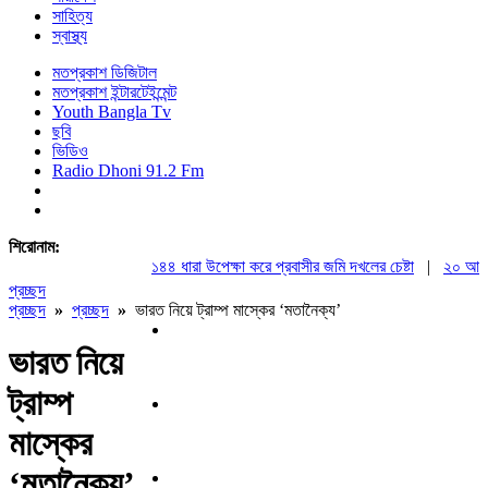
সাহিত্য
স্বাস্থ্য
মতপ্রকাশ ডিজিটাল
মতপ্রকাশ ইন্টারটেইন্মেন্ট
Youth Bangla Tv
ছবি
ভিডিও
Radio Dhoni 91.2 Fm
শিরোনাম:
১৪৪ ধারা উপেক্ষা করে প্রবাসীর জমি দখলের চেষ্টা
|
২০ আগস্ট রা
প্রচ্ছদ
প্রচ্ছদ
»
প্রচ্ছদ
»
ভারত নিয়ে ট্রাম্প মাস্কের ‘মতানৈক্য’
ভারত নিয়ে
ট্রাম্প
মাস্কের
‘মতানৈক্য’