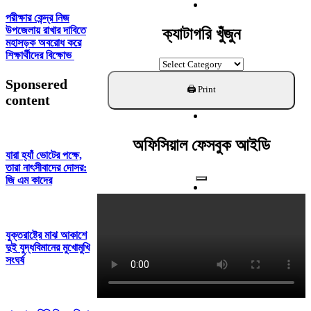
For:
পরীক্ষার কেন্দ্র নিজ
উপজেলায় রাখার দাবিতে
ক্যাটাগরি খুঁজুন
মহাসড়ক অবরোধ করে
শিক্ষার্থীদের বিক্ষোভ
ক্যাটাগরি
খুঁজুন
Sponsered
content
অফিসিয়াল ফেসবুক আইডি
যারা হ্যাঁ ভোটের পক্ষে,
তারা নাৎসীবাদের দোসর:
জি এম কাদের
যুক্তরাষ্ট্রে মাঝ আকাশে
দুই যুদ্ধবিমানের মুখোমুখি
সংঘর্ষ