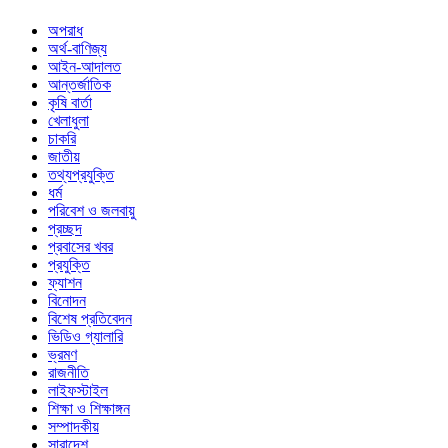
অপরাধ
অর্থ-বাণিজ্য
আইন-আদালত
আন্তর্জাতিক
কৃষি বার্তা
খেলাধুলা
চাকরি
জাতীয়
তথ্যপ্রযুক্তি
ধর্ম
পরিবেশ ও জলবায়ু
প্রচ্ছদ
প্রবাসের খবর
প্রযুক্তি
ফ্যাশন
বিনোদন
বিশেষ প্রতিবেদন
ভিডিও গ্যালারি
ভ্রমণ
রাজনীতি
লাইফস্টাইল
শিক্ষা ও শিক্ষাঙ্গন
সম্পাদকীয়
সারাদেশ