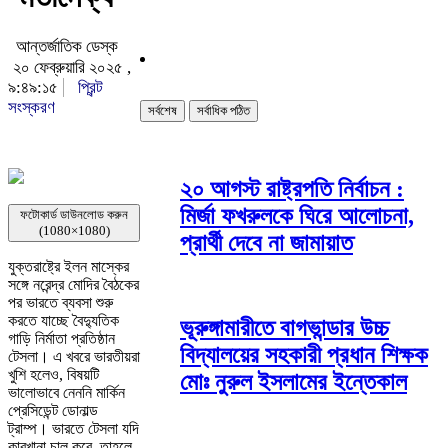
আন্তর্জাতিক ডেস্ক
২০ ফেব্রুয়ারি ২০২৫ ,
৯:৪৯:১৫
প্রিন্ট
সংস্করণ
সর্বশেষ
সর্বাধিক পঠিত
২০ আগস্ট রাষ্ট্রপতি নির্বাচন :
মির্জা ফখরুলকে ঘিরে আলোচনা,
ফটোকার্ড ডাউনলোড করুন
(1080×1080)
প্রার্থী দেবে না জামায়াত
যুক্তরাষ্ট্রে ইলন মাস্কের
সঙ্গে নরেন্দ্র মোদির বৈঠকের
পর ভারতে ব্যবসা শুরু
করতে যাচ্ছে বৈদ্যুতিক
ভূরুঙ্গামারীতে বাগভান্ডার উচ্চ
গাড়ি নির্মাতা প্রতিষ্ঠান
বিদ্যালয়ের সহকারী প্রধান শিক্ষক
টেসলা। এ খবরে ভারতীয়রা
খুশি হলেও, বিষয়টি
মোঃ নুরুল ইসলামের ইন্তেকাল
ভালোভাবে নেননি মার্কিন
প্রেসিডেন্ট ডোনাল্ড
ট্রাম্প। ভারতে টেসলা যদি
কারখানা চালু করে, তাহলে