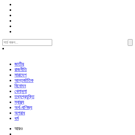
Search
For:
জাতীয়
রাজনীতি
সারাদেশ
আন্তর্জাতিক
বিনোদন
খেলাধুলা
তথ্যপ্রযুক্তি
স্বাস্থ্য
অর্থ-বাণিজ্য
অপরাধ
ধর্ম
আরও