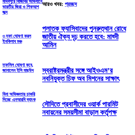
মাধবপুরে বিজিবির অভিযানে
আরও খবর:
প্রচ্ছদ
ভারতীয় জিরা ও পিকআপ
জব্দ
পলাতক ফ্যাসিবাদের পুনরুত্থান রোধে
জাতীয় ঐক্য দৃঢ় করতে হবে: মাহ্দী
৩ দফা ঘোষণা করল
ইনকিলাব মঞ্চ
আমিন
তফসিল ঘোষণা কবে,
স্বরাষ্ট্রমন্ত্রীর সঙ্গে আইওএম’র
জানালেন ইসি মাছউদ
নবনিযুক্ত চিফ অব মিশনের সাক্ষাৎ
বিনা অভিজ্ঞতায় চাকরি
দিচ্ছে এনআরবি ব্যাংক
সৌদিতে প্রবাসীদের ওয়ার্ক পারমিট
নবায়নের সময়সীমা বাড়াল কর্তৃপক্ষ