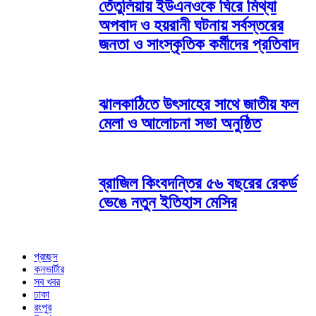
তেঁতুলিয়ায় ইউএনওকে ঘিরে মিথ্যা
অপবাদ ও হয়রানী ঘটনায় সর্বস্তরের
জনতা ও সাংস্কৃতিক কর্মীদের প্রতিবাদ
ঝালকাঠিতে উৎসাহের সাথে জাতীয় ফল
মেলা ও আলোচনা সভা অনুষ্ঠিত
ব্রাজিল কিংবদন্তির ৫৬ বছরের রেকর্ড
ভেঙে নতুন ইতিহাস মেসির
প্রচ্ছদ
কনভার্টার
সব খবর
ঢাকা
রংপুর