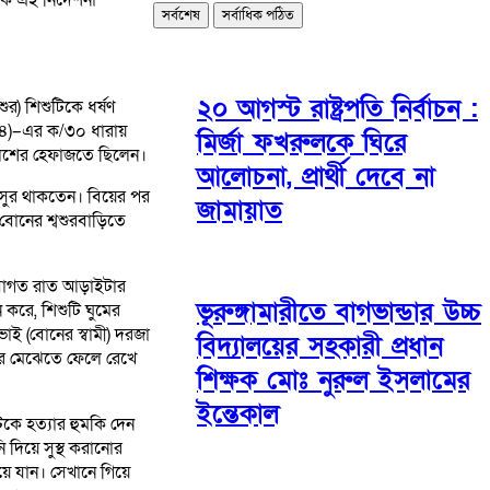
সর্বশেষ
সর্বাধিক পঠিত
২০ আগস্ট রাষ্ট্রপতি নির্বাচন :
র) শিশুটিকে ধর্ষণ
 (৪)–এর ক/৩০ ধারায়
মির্জা ফখরুলকে ঘিরে
ুলিশের হেফাজতে ছিলেন।
আলোচনা, প্রার্থী দেবে না
ভাসুর থাকতেন। বিয়ের পর
জামায়াত
বোনের শ্বশুরবাড়িতে
 দিবাগত রাত আড়াইটার
ভূরুঙ্গামারীতে বাগভান্ডার উচ্চ
করে, শিশুটি ঘুমের
ই (বোনের স্বামী) দরজা
বিদ্যালয়ের সহকারী প্রধান
ষের মেঝেতে ফেলে রেখে
শিক্ষক মোঃ নুরুল ইসলামের
ইন্তেকাল
কে হত্যার হুমকি দেন
দিয়ে সুস্থ করানোর
য়ে যান। সেখানে গিয়ে