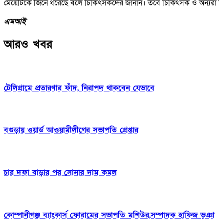
মেয়েটিকে জিনে ধরেছে বলে চিকিৎসকদের জানান। তবে চিকিৎসক ও অন্যরা ব
এমআই
আরও খবর
টেলিগ্রামে প্রতারণার ফাঁদ, নিরাপদ থাকবেন যেভাবে
বগুড়ায় ওয়ার্ড আওয়ামীলীগের সভাপতি গ্রেপ্তার
চার দফা বাড়ার পর সোনার দাম কমল
কোম্পানীগঞ্জ ব্যাংকার্স ফোরামের সভাপতি মশিউর,সম্পাদক হাফিজ ভূঞা