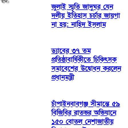
 যান।
জুলাই স্মৃতি জাদুঘর যেন
দলীয় ইতিহাস চর্চার জায়গা
না হয়: নাহিদ ইসলাম
ড্যাবের ৩৭ তম
প্রতিষ্ঠাবার্ষিকীতে চিকিৎসক
সমাবেশের উদ্বোধন করলেন
প্রধানমন্ত্রী
চাঁপাইনবাবগঞ্জ সীমান্তে ৫৯
বিজিবির রাতভর অভিযানে
১৫০ বোতল নেশাজাতীয়