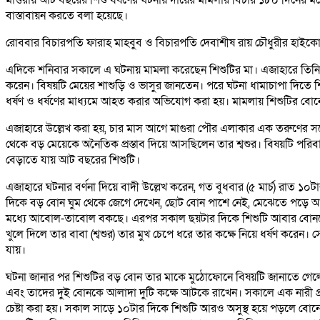
বাস্তাবায়ন করতে বলা হয়েছে।
রোববার বিচারপতি ফারাহ মাহবুব ও বিচারপতি দেবাশীষ রায় চৌধুরীর হাইকোর
এদিকে শনিবার সকালে এ ঘটনায় মামলা করেছেন শিশুটির মা। এজাহারে তিনি অভি
করেন। বিষয়টি মেয়ের শাশুড়ি ও ভাসুর জানতেন। পরে ঘটনা ধামাচাপা দিতে শি
ধর্ষণ ও ধর্ষণের মাধ্যমে আহত করার অভিযোগ করা হয়। মামলায় শিশুটির বোনে
এজাহারে উল্লেখ করা হয়, চার মাস আগে মাগুরা পৌর এলাকার এক তরুণের সঙ্গ
থেকে বড় মেয়েকে অনৈতিক প্রস্তাব দিয়ে আসছিলেন তার শ্বশুর। বিষয়টি পরিব
বেড়াতে যায় আট বছরের শিশুটি।
এজাহারে ঘটনার বর্ণনা দিয়ে বাদী উল্লেখ করেন, গত বুধবার (৫ মার্চ) রাত ১
দিকে বড় বোন ঘুম থেকে জেগে দেখেন, ছোট বোন পাশে নেই, মেঝেতে পড়ে আছে।
মধ্যে আবোল-তাবোল বকছে। এরপর সকাল ছয়টার দিকে শিশুটি আবার বোনকে জ্
খুলে দিলে তার বাবা (শ্বশুর) তার মুখ চেপে ধরে তার কক্ষে নিয়ে ধর্ষণ ক
যায়।
ঘটনা জানার পর শিশুটির বড় বোন তার মাকে মুঠোফোনে বিষয়টি জানাতে গেলে
এবং তাদের দুই বোনকে আলাদা দুটি কক্ষে আটকে রাখেন। সকালে এক নারী প্র
চেষ্টা করা হয়। সকাল সাড়ে ১০টার দিকে শিশুটি আরও অসুস্থ হয়ে পড়লে বোনের