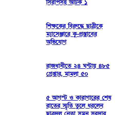
সিরাপসহ আটক ১
শিক্ষকের বিরুদ্ধে ছাত্রীকে
ম্যাসেঞ্জারে কু-প্রস্তাবের
অভিযোগ
রাজধানীতে ২৪ ঘণ্টায় ৪৮৫
গ্রেপ্তার, মামলা ৫০
৫ আগস্ট ও কারাগারের শেষ
রাতের স্মৃতি তুলে ধরলেন
ছাত্রদল নেতা সুমন সরদার